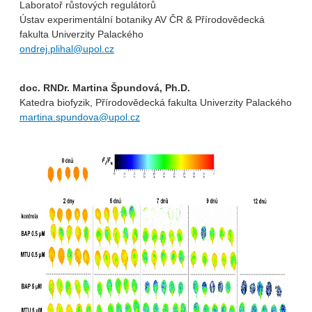
Laboratoř růstových regulátorů
Ústav experimentální botaniky AV ČR & Přírodovědecká
fakulta Univerzity Palackého
ondrej.plihal@upol.cz
doc. RNDr. Martina Špundová, Ph.D.
Katedra biofyzik, Přírodovědecká fakulta Univerzity Palackého
martina.spundova@upol.cz