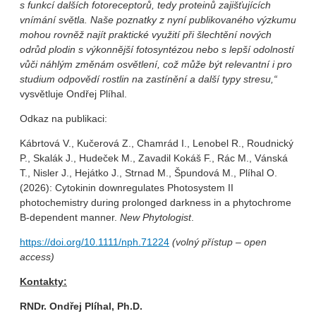
s funkcí dalších fotoreceptorů, tedy proteinů zajišťujících
vnímání světla. Naše poznatky z nyní publikovaného výzkumu
mohou rovněž najít praktické využití při šlechtění nových
odrůd plodin s výkonnější fotosyntézou nebo s lepší odolností
vůči náhlým změnám osvětlení, což může být relevantní i pro
studium odpovědí rostlin na zastínění a další typy stresu,“
vysvětluje Ondřej Plíhal.
Odkaz na publikaci:
Kábrtová V., Kučerová Z., Chamrád I., Lenobel R., Roudnický
P., Skalák J., Hudeček M., Zavadil Kokáš F., Rác M., Vánská
T., Nisler J., Hejátko J., Strnad M., Špundová M., Plíhal O.
(2026): Cytokinin downregulates Photosystem II
photochemistry during prolonged darkness in a phytochrome
B-dependent manner.
New Phytologist
.
https://doi.org/10.1111/nph.71224
(volný přístup – open
access)
Kontakty:
RNDr. Ondřej Plíhal, Ph.D.