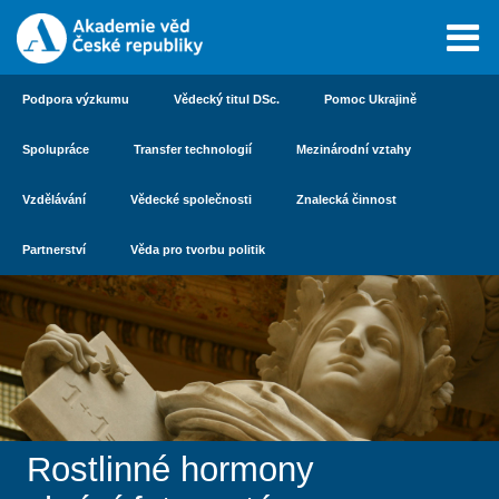
Podpora výzkumu
Vědecký titul DSc.
Pomoc Ukrajině
Spolupráce
Transfer technologií
Mezinárodní vztahy
Vzdělávání
Vědecké společnosti
Znalecká činnost
Partnerství
Věda pro tvorbu politik
Rostlinné hormony