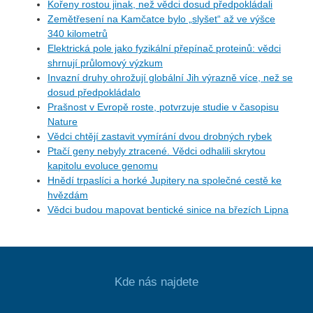
Kořeny rostou jinak, než vědci dosud předpokládali
Zemětřesení na Kamčatce bylo „slyšet“ až ve výšce
340 kilometrů
Elektrická pole jako fyzikální přepínač proteinů: vědci
shrnují průlomový výzkum
Invazní druhy ohrožují globální Jih výrazně více, než se
dosud předpokládalo
Prašnost v Evropě roste, potvrzuje studie v časopisu
Nature
Vědci chtějí zastavit vymírání dvou drobných rybek
Ptačí geny nebyly ztracené. Vědci odhalili skrytou
kapitolu evoluce genomu
Hnědí trpaslíci a horké Jupitery na společné cestě ke
hvězdám
Vědci budou mapovat bentické sinice na březích Lipna
Kde nás najdete