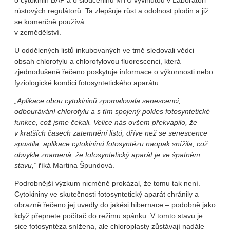
o cytokinin BAP a o sloučeninu MTU vyvinutou v Laboratoři
růstových regulátorů. Ta zlepšuje růst a odolnost plodin a již
se komerčně používá
v zemědělství.
U oddělených listů inkubovaných ve tmě sledovali vědci
obsah chlorofylu a chlorofylovou fluorescenci, která
zjednodušeně řečeno poskytuje informace o výkonnosti nebo
fyziologické kondici fotosyntetického aparátu.
„Aplikace obou cytokininů zpomalovala senescenci,
odbourávání chlorofylu a s tím spojený pokles fotosyntetické
funkce, což jsme čekali. Velice nás ovšem překvapilo, že
v kratších časech zatemnění listů, dříve než se senescence
spustila, aplikace cytokininů fotosyntézu naopak snížila, což
obvykle znamená, že fotosyntetický aparát je ve špatném
stavu,“
říká Martina Špundová.
Podrobnější výzkum nicméně prokázal, že tomu tak není.
Cytokininy ve skutečnosti fotosyntetický aparát chránily a
obrazně řečeno jej uvedly do jakési hibernace – podobně jako
když přepnete počítač do režimu spánku. V tomto stavu je
sice fotosyntéza snížena, ale chloroplasty zůstávají nadále