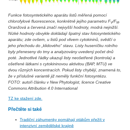
Funkce fotosyntetického aparátu listů měřená pomocí
chlorofylové fluorescence, konkrétně jejího parametru F
/F
.
V
M
Oranžová a červená značí nejvyšší hodnoty, modrá nejnižší.
Nízké hodnoty obvykle dokládají špatný stav fotosyntetického
aparátu; zde ovšem, u listů pod vlivem cytokininů, svědčí o
jeho přechodu do „klidového“ stavu. Listy huseníčku rolního
byly přeneseny do tmy a analyzovány uvedený počet dnů
poté. Jednotlivé řádky ukazují listy neošetřené (kontrola) a
ošetřené látkami s cytokininovou aktivitou (BAP, MTU) ve
dvou různých koncentracích. Pokud listy chybějí, znamená to,
že v příslušné variantě již neměly funkční fotosyntézu.
FOTO: autoři článku v New Phytologist, licence Creative
Commons Attribution 4.0 International
TZ ke stažení zde.
Přečtěte si také
Tradiční záhumenky pomáhají ptákům přežít v
intenzivní zemědělské krajině