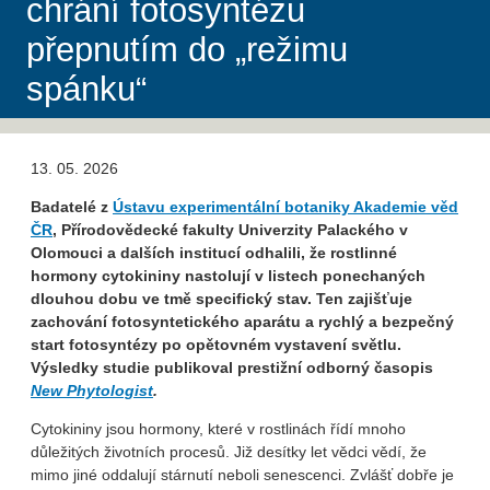
chrání fotosyntézu
přepnutím do „režimu
spánku“
13. 05. 2026
Badatelé z
Ústavu experimentální botaniky Akademie věd
ČR
, Přírodovědecké fakulty Univerzity Palackého v
Olomouci a dalších institucí odhalili, že rostlinné
hormony cytokininy nastolují v listech ponechaných
dlouhou dobu ve tmě specifický stav. Ten zajišťuje
zachování fotosyntetického aparátu a rychlý a bezpečný
start fotosyntézy po opětovném vystavení světlu.
Výsledky studie publikoval prestižní odborný časopis
New
Phytologist
.
Cytokininy jsou hormony, které v rostlinách řídí mnoho
důležitých životních procesů. Již desítky let vědci vědí, že
mimo jiné oddalují stárnutí neboli senescenci. Zvlášť dobře je