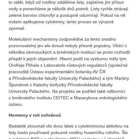
to vidět, když od rostliny oddělíme listy, zajistíme jim přísun
vody a ponecháme je několik dnů potmě. Listy rychle ztrácejí
zelené barvivo chlorofyl a postupně odumírají. Pokud na ně
ovšem aplikujeme cytokininy, tento proces se výrazně
zpomalí.
Molekulární mechanismy zodpovědné za tento snadno
pozorovatelný jev ale dosud nebyly přesně popsány. Vědci z
několika olomouckých a brněnských institucí se proto rozhodli
přispět k jejich objasnění. Hlavní podíl na výzkumu měly tým
Ondřeje Plíhala z Laboratoře růstových regulátorů (společné
pracoviště Ústavu experimentální botaniky AV ČR
a Přírodovědecké fakulty Univerzity Palackého) a tým Martiny
Špundové z Katedry biofyziky Přírodovědecké fakulty
Univerzity Palackého. Na projektu se podíleli také odborníci
z brněnského institutu CEITEC a Masarykova onkologického
ústavu.
Hormony v roli ochránců
Badatelé zkoumali vliv dvou látek s cytokininovou aktivitou na
listy často používané pokusné rostliny huseníčku rolního. Šlo