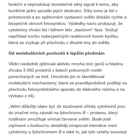
funkční a neprodukují dostatečně silný signál k tomu, aby
buněčné jádro spustilo jejich destrukci. Díky tomu je list v
pohotovosti a po opětovném vystavení světlu dokáže rychle a
bezpečně obnovit fotosyntézu. Výsledky navíc prokazují, že
cytokininy chrání list i během této „startovní“ fáze. Snižují
například tvorbu nebezpečných reaktivních forem kyslíku,
která se zvyšuje při přechodu z dlouhé tmy do světla.
Od molekulárních pochodů k lepším plodinám
Vědci následně zjišťovali aktivitu mnoha tisíc genů a hladinu
zhruba 3 000 proteinů v listech pokusných rostlin
ponechaných ve tmě. Umožnilo jim to identifikovat
molekulární mechanismy, které se pravděpodobně podílejí na
přechodu fotosyntetického aparátu do klidového režimu a na
výstupu z něj.
„Velmi důležitý objev byl, že studované účinky cytokininů jsou
do značné míry závislé na fytochromu B – proteinu, který
rostlinám umožňuje vnímat červené světlo. Bude jistě
zajímavé v budoucnu detailněji zmapovat interakce mezi
cytokininy a fytochromem B a také to, jak tyto vztahy souvisejí