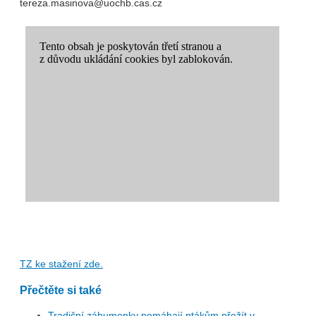
tereza.masinova@uochb.cas.cz
TZ ke stažení zde.
Přečtěte si také
Tradiční záhumenky pomáhají ptákům přežít v