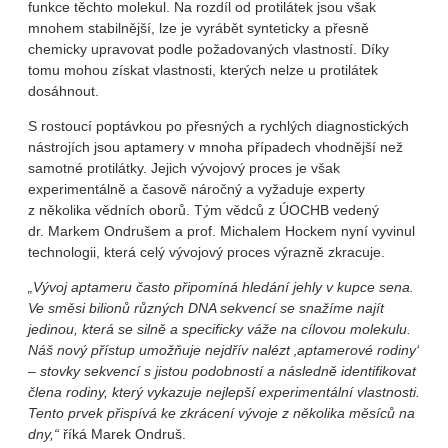
funkce těchto molekul. Na rozdíl od protilátek jsou však
mnohem stabilnější, lze je vyrábět synteticky a přesně
chemicky upravovat podle požadovaných vlastností. Díky
tomu mohou získat vlastnosti, kterých nelze u protilátek
dosáhnout.
S rostoucí poptávkou po přesných a rychlých diagnostických
nástrojích jsou aptamery v mnoha případech vhodnější než
samotné protilátky. Jejich vývojový proces je však
experimentálně a časově náročný a vyžaduje experty
z několika vědních oborů. Tým vědců z ÚOCHB vedený
dr. Markem Ondrušem a prof. Michalem Hockem nyní vyvinul
technologii, která celý vývojový proces výrazně zkracuje.
„Vývoj aptameru často připomíná hledání jehly v kupce sena.
Ve směsi bilionů různých DNA sekvencí se snažíme najít
jedinou, která se silně a specificky váže na cílovou molekulu.
Náš nový přístup umožňuje nejdřív nalézt ‚aptamerové rodiny‘
– stovky sekvencí s jistou podobností a následně identifikovat
člena rodiny, který vykazuje nejlepší experimentální vlastnosti.
Tento prvek přispívá ke zkrácení vývoje z několika měsíců na
dny,“
říká Marek Ondruš.