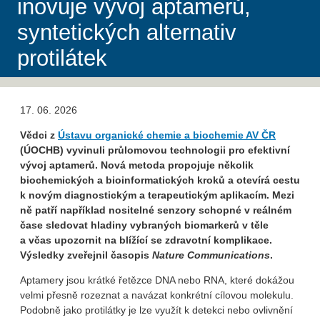
inovuje vývoj aptamerů,
syntetických alternativ
protilátek
17. 06. 2026
Vědci z
Ústavu organické chemie a biochemie AV ČR
(ÚOCHB) vyvinuli průlomovou technolo­gii pro efektivní
vývoj aptamerů. Nová metoda propojuje několik
biochemických a bioinformatických kroků a otevírá cestu
k novým diagnostickým a terapeutickým aplikacím. Mezi
ně patří například nositelné senzory
schopné v reálném
čase sledovat hladiny vybraných biomarkerů v těle
a včas upozornit na blížící se zdravotní komplikace.
Výsledky zveřejnil časopis
Nature Communications
.
Aptamery jsou krátké řetězce DNA nebo RNA, které dokážou
velmi přesně rozeznat a navázat konkrétní cílovou molekulu.
Podobně jako protilátky je lze využít k detekci nebo ovlivnění