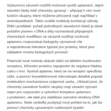
Výzkumníci zároveň rozšířili možnosti využití aptamerů. Jejich
stavební bloky totiž chemicky upravují – připojují k nim nové
funkční skupiny, které můžeme přirozeně najít například v
aminokyselinách. Takto vzniklé molekuly kombinují výhody
DNA i protilátek: pořadí jednotlivých stavebních bloků je dané
pořadím písmen v DNA a díky rozmanitosti připojených
chemických modifikací se výrazně rozšiřují možnosti
aptameru rozpoznávat biologicky významné cíle
a napodobovat interakce typické pro proteiny, které jsou
základem mnoha biologických procesů.
Potenciál nové metody ukázali vědci na lidském inzulinovém
receptoru, klíčovém proteinu zapojeném do regulace hladiny
cukru v krvi. Vyvinuli aptamer, který se na receptor specificky
váže, a pomocí kryoelektronové mikroskopie detailně popsali
molekulární mechanismus vzájemné vazby.
„Ukázali jsme, že
chemicky zavedené funkční skupiny mají zásadní význam
nejen pro rozpoznání a vytvoření komplexu aptameru
s proteinem, ale také pro stabilizaci samotné struktury DNA
aptameru. Naše výsledky poskytují nový pohled na to, jak lze
pomocí chemicky upravených nukleových kyselin