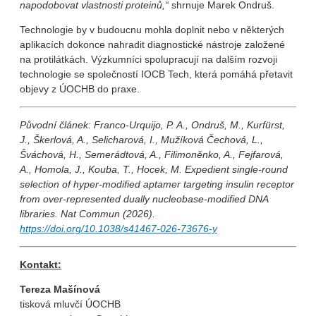
napodobovat vlastnosti proteinů,“
shrnuje Marek Ondruš.
Technologie by v budoucnu mohla doplnit nebo v některých
aplikacích dokonce nahradit diagnostické nástroje založené
na protilátkách. Výzkumníci spolupracují na dalším rozvoji
technologie se společností IOCB Tech, která pomáhá přetavit
objevy z ÚOCHB do praxe.
Původní článek: Franco-Urquijo, P. A., Ondruš, M., Kurfürst,
J., Škerlová, A., Selicharová, I., Mužíková Čechová, L.,
Šváchová, H., Semerádtová, A., Filimoněnko, A., Fejfarová,
A., Homola, J., Kouba, T., Hocek, M. Expedient single-round
selection of hyper-modified aptamer targeting insulin receptor
from over-represented dually nucleobase-modified DNA
libraries.
Nat Commun
(2026).
https://doi.org/10.1038/s41467-026-73676-y
Kontakt:
Tereza Mašínová
tisková mluvčí ÚOCHB