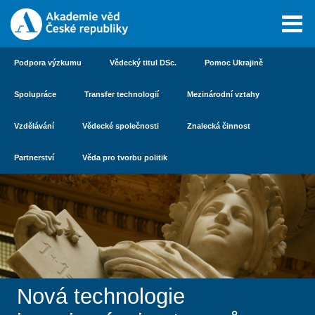
Podpora výzkumu
Vědecký titul DSc.
Pomoc Ukrajině
Spolupráce
Transfer technologií
Mezinárodní vztahy
Vzdělávání
Vědecké společnosti
Znalecká činnost
Partnerství
Věda pro tvorbu politik
Nová technologie