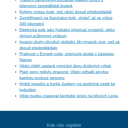
intenzivní zemědělské krajině
Kořeny rostou jinak, než vědci dosud předpokládali
Zemětřesení na Kamčatce bylo „slyšet“ až ve výšce
340 kilometrů
Elektrická pole jako fyzikální přepínač proteinů: vědci
shrnují průlomový výzkum
Invazní druhy ohrožují globální Jih výrazně více, než se
dosud předpokládalo
Prašnost v Evropě roste, potvrzuje studie v časopisu
Nature
Vědci chtějí zastavit vymírání dvou drobných rybek
Ptačí geny nebyly ztracené. Vědci odhalili skrytou
kapitolu evoluce genomu
Hnědí trpaslíci a horké Jupitery na společné cestě ke
hvězdám
Vědci budou mapovat bentické sinice na březích Lipna
Kde nás najdete