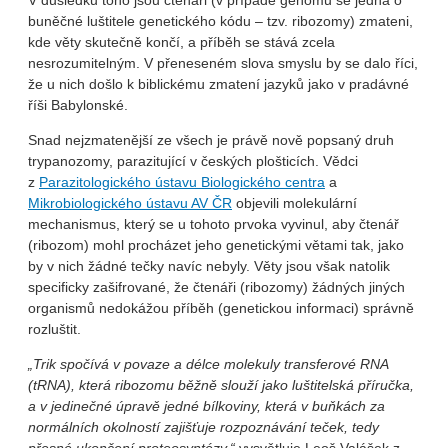
V důsledku toho jsou čtenáři (v případě genomu se jedná o
buněčné luštitele genetického kódu – tzv. ribozomy) zmateni,
kde věty skutečně končí, a příběh se stává zcela
nesrozumitelným. V přeneseném slova smyslu by se dalo říci,
že u nich došlo k biblickému zmatení jazyků jako v pradávné
říši Babylonské.
Snad nejzmatenější ze všech je právě nově popsaný druh
trypanozomy, parazitující v českých plošticích. Vědci
z
Parazitologického ústavu Biologického centra
a
Mikrobiologického ústavu AV ČR
objevili molekulární
mechanismus, který se u tohoto prvoka vyvinul, aby čtenář
(ribozom) mohl procházet jeho genetickými větami tak, jako
by v nich žádné tečky navíc nebyly. Věty jsou však natolik
specificky zašifrované, že čtenáři (ribozomy) žádných jiných
organismů nedokážou příběh (genetickou informaci) správně
rozluštit.
„Trik spočívá v povaze a délce molekuly transferové RNA
(tRNA), která ribozomu běžně slouží jako luštitelská příručka,
a v jedinečné úpravě jedné bílkoviny, která v buňkách za
normálních okolností zajišťuje rozpoznávání teček, tedy