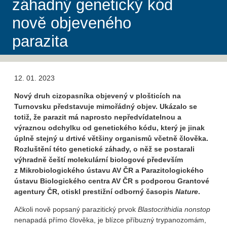
záhadný genetický kód
nově objeveného
parazita
12. 01. 2023
Nový druh cizopasníka objevený v plošticích na
Turnovsku představuje mimořádný objev. Ukázalo se
totiž, že parazit má naprosto nepředvídatelnou a
výraznou odchylku od genetického kódu, který je jinak
úplně stejný u drtivé většiny organismů včetně člověka.
Rozluštění této genetické záhady, o něž se postarali
výhradně čeští molekulární biologové především
z Mikrobiologického ústavu AV ČR a Parazitologického
ústavu Biologického centra AV ČR s podporou Grantové
agentury ČR, otiskl prestižní odborný časopis
Nature
.
Ačkoli nově popsaný parazitický prvok
Blastocrithidia nonstop
nenapadá přímo člověka, je blízce příbuzný trypanozomám,