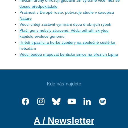
Invazní druhy ohrožují globální Jih výrazně více, než se
dosud předpokládalo
Prašnost v Evropě roste, potvrzuje studie v časopisu
Nature
Vědci chtějí zastavit vymírání dvou drobných rybek
Ptačí geny nebyly ztracené. Vědci odhalili skrytou
kapitolu evoluce genomu
Hnědí trpaslíci a horké Jupitery na společné cestě ke
hvězdám
Vědci budou mapovat bentické sinice na březích Lipna
Kde nás najdete
A / Newsletter