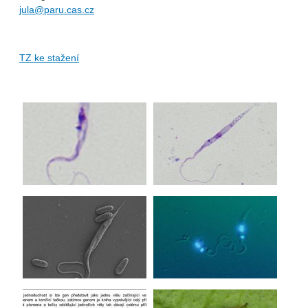
jula@paru.cas.cz
TZ ke stažení