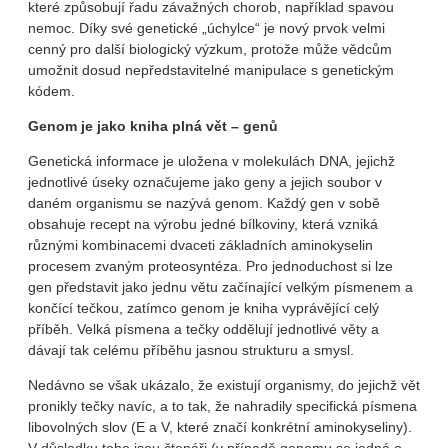
které způsobují řadu závažných chorob, například spavou
nemoc. Díky své genetické „úchylce“ je nový prvok velmi
cenný pro další biologický výzkum, protože může vědcům
umožnit dosud nepředstavitelné manipulace s genetickým
kódem.
Genom je jako kniha plná vět – genů
Genetická informace je uložena v molekulách DNA, jejichž
jednotlivé úseky označujeme jako geny a jejich soubor v
daném organismu se nazývá genom. Každý gen v sobě
obsahuje recept na výrobu jedné bílkoviny, která vzniká
různými kombinacemi dvaceti základních aminokyselin
procesem zvaným proteosyntéza. Pro jednoduchost si lze
gen představit jako jednu větu začínající velkým písmenem a
končící tečkou, zatímco genom je kniha vyprávějící celý
příběh. Velká písmena a tečky oddělují jednotlivé věty a
dávají tak celému příběhu jasnou strukturu a smysl.
Nedávno se však ukázalo, že existují organismy, do jejichž vět
pronikly tečky navíc, a to tak, že nahradily specifická písmena
libovolných slov (E a V, které značí konkrétní aminokyseliny).