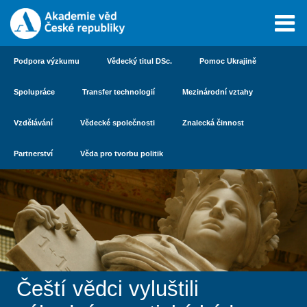
Podpora výzkumu
Vědecký titul DSc.
Pomoc Ukrajině
Spolupráce
Transfer technologií
Mezinárodní vztahy
Vzdělávání
Vědecké společnosti
Znalecká činnost
Partnerství
Věda pro tvorbu politik
Čeští vědci vyluštili