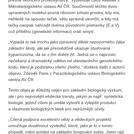
přesné ukončení proteosyntézy,“
vysvětluje Leoš Valášek z
Mikrobiologického ústavu AV ČR. Součinností těchto dvou
upravených molekul pozná ribozom tohoto prvoka, kdy má,
nehledě na spoustu teček, větu správně ukončit, a kdy má
tečky naopak nahradit dvěma původními písmenky (E a V),
což příběhu (genetické informaci) vrátí smysl.
„Vypadá to tak trochu jako opravený diktát nepozorného žáka
základní školy, ale jak přesvědčivě ukazuje studovaná
trypanozoma, dá se s tím dobře žít. Jedná se o naprosto
nečekaný a dramatický odklon od standardního genetického
kódu, který je podstatou všeho živého,“
dodává další z autorů
objevu, Zdeněk Paris z Parazitologického ústavu Biologického
centra AV ČR.
Tento objev je důležitý nejen pro základní biologický výzkum,
ale i pro nejnovější vědecké trendy, jakým je např. syntetická
biologie, jejímž cílem je uměle vytvořit a vylepšit produkci
a vlastnosti biologických látek pro nejrůznější účely.
„Cílená podpora excelentní vědy a vědeckých projektů
umožňuje dosáhnout výsledků, které, jako je to v tomto
případě, mění pohled na základní fungování světa. Jsem rád,