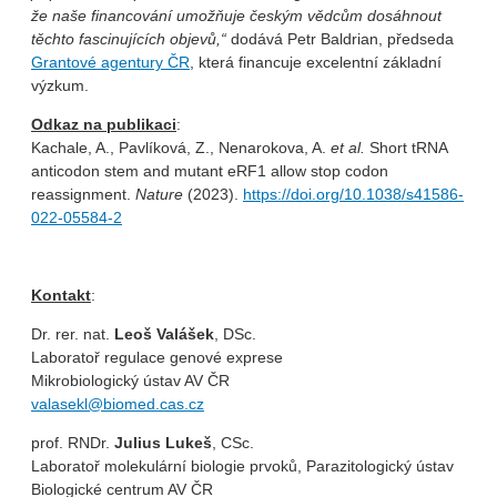
že naše financování umožňuje českým vědcům dosáhnout
těchto fascinujících objevů,“
dodává Petr Baldrian, předseda
Grantové agentury ČR
, která financuje excelentní základní
výzkum.
Odkaz na publikaci
:
Kachale, A., Pavlíková, Z., Nenarokova, A.
et al.
Short tRNA
anticodon stem and mutant eRF1 allow stop codon
reassignment.
Nature
(2023).
https://doi.org/10.1038/s41586-
022-05584-2
Kontakt
:
Dr. rer. nat.
Leoš Valášek
, DSc.
Laboratoř regulace genové exprese
Mikrobiologický ústav AV ČR
valasekl@biomed.cas.cz
prof. RNDr.
Julius Lukeš
, CSc.
Laboratoř molekulární biologie prvoků, Parazitologický ústav
Biologické centrum AV ČR