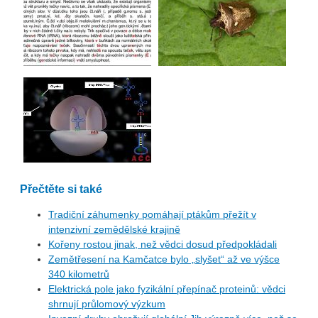
Přečtěte si také
Tradiční záhumenky pomáhají ptákům přežít v
intenzivní zemědělské krajině
Kořeny rostou jinak, než vědci dosud předpokládali
Zemětřesení na Kamčatce bylo „slyšet“ až ve výšce
340 kilometrů
Elektrická pole jako fyzikální přepínač proteinů: vědci
shrnují průlomový výzkum