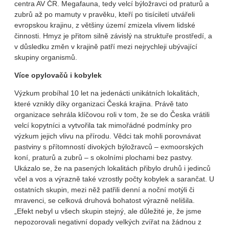
centra AV ČR. Megafauna, tedy velcí býložravci od praturů a
zubrů až po mamuty v pravěku, kteří po tisíciletí utvářeli
evropskou krajinu, z většiny území zmizela vlivem lidské
činnosti. Hmyz je přitom silně závislý na struktuře prostředí, a
v důsledku změn v krajině patří mezi nejrychleji ubývající
skupiny organismů.
Více opylovačů i kobylek
Výzkum probíhal 10 let na jedenácti unikátních lokalitách,
které vznikly díky organizaci Česká krajina. Právě tato
organizace sehrála klíčovou roli v tom, že se do Česka vrátili
velcí kopytníci a vytvořila tak mimořádné podmínky pro
výzkum jejich vlivu na přírodu. Vědci tak mohli porovnávat
pastviny s přítomností divokých býložravců – exmoorských
koní, praturů a zubrů – s okolními plochami bez pastvy.
Ukázalo se, že na pasených lokalitách přibylo druhů i jedinců
včel a vos a výrazně také vzrostly počty kobylek a sarančat. U
ostatních skupin, mezi něž patřili denní a noční motýli či
mravenci, se celková druhová bohatost výrazně nelišila.
„Efekt nebyl u všech skupin stejný, ale důležité je, že jsme
nepozorovali negativní dopady velkých zvířat na žádnou z