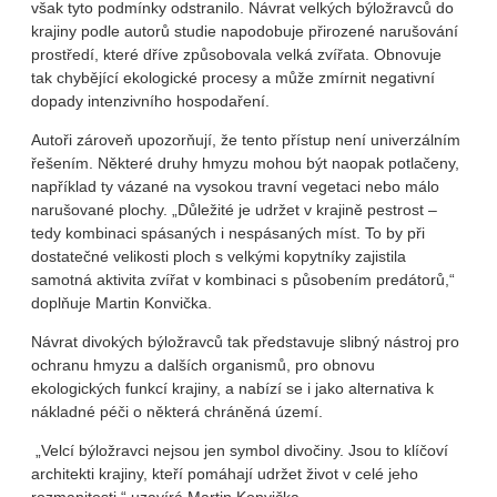
však tyto podmínky odstranilo. Návrat velkých býložravců do
krajiny podle autorů studie napodobuje přirozené narušování
prostředí, které dříve způsobovala velká zvířata. Obnovuje
tak chybějící ekologické procesy a může zmírnit negativní
dopady intenzivního hospodaření.
Autoři zároveň upozorňují, že tento přístup není univerzálním
řešením. Některé druhy hmyzu mohou být naopak potlačeny,
například ty vázané na vysokou travní vegetaci nebo málo
narušované plochy. „Důležité je udržet v krajině pestrost –
tedy kombinaci spásaných i nespásaných míst. To by při
dostatečné velikosti ploch s velkými kopytníky zajistila
samotná aktivita zvířat v kombinaci s působením predátorů,“
doplňuje Martin Konvička.
Návrat divokých býložravců tak představuje slibný nástroj pro
ochranu hmyzu a dalších organismů, pro obnovu
ekologických funkcí krajiny, a nabízí se i jako alternativa k
nákladné péči o některá chráněná území.
„Velcí býložravci nejsou jen symbol divočiny. Jsou to klíčoví
architekti krajiny, kteří pomáhají udržet život v celé jeho