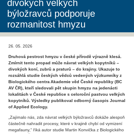
divokých velkých
býložravců podporuje
rozmanitost hmyzu
26. 05. 2026
Druhová pestrost hmyzu v české přírodě výrazně klesá.
Zmírnit tento propad může návrat velkých kopytníků –
divokých koní, zubrů a praturů – do krajiny. Ukazuje to
rozsáhlá studie českých vědců vedených výzkumníky z
Biologického centra Akademie věd České republiky (BC
AV ČR), kteří sledovali pět skupin hmyzu na jedenácti
lokalitách v České republice s celoroční pastvou velkých
kopytníků. Výsledky publikoval odborný časopis Journal
of Applied Ecology.
„Zajímalo nás, zda návrat velkých býložravců dokáže alespoň
částečně nahradit procesy, které v krajině chybí od vymizení
megafauny,“ říká autor studie Martin Konvička z Biologického