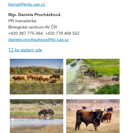
konva@entu.cas.cz
Mgr. Daniela Procházková
PR manažerka
Biologické centrum AV ČR
+420 387 775 064, +420 778 468 552
daniela.prochazkova@bc.cas.cz
TZ ke stažení zde