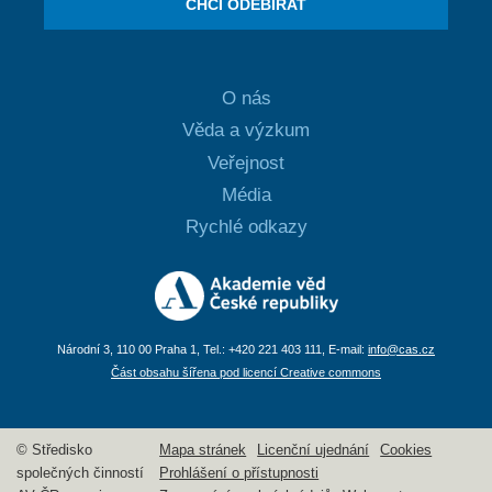
CHCI ODEBÍRAT
O nás
Věda a výzkum
Veřejnost
Média
Rychlé odkazy
Národní 3, 110 00 Praha 1, Tel.: +420 221 403 111, E-mail:
info@cas.cz
Část obsahu šířena pod licencí Creative commons
© Středisko
Mapa stránek
Licenční ujednání
Cookies
společných činností
Prohlášení o přístupnosti