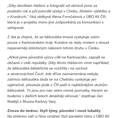
„Díky desítkám hlášení a fotografií od občanů jsme za
poslední rok a půl potvrdili výskyt v Chebu, Ašském výběžku a
v Kraslicích,“
říká vědkyně Alena Fornůsková z ÚBO AV ČR,
která je v projektu mimo jiné zodpovědná za komunikaci s
veřejností.
Z dat je zřejmé, že se bělozubka tmavá vyskytuje zatím
pouze v Karlovarském kraji. Kraslice se staly místem s dosud
nejseverněji doloženým nálezem tohoto druhu v Česku.
„Ačkoli jsme původně výzvu cílili na Karlovarsko, zapojili se
občané z celé republiky. Díky těmto hlášením víme například,
že bělozubka bělobřichá se rozšířila i na východ
a severovýchod Čech, kde dříve zaznamenána nebyla,
zatímco bělozubka šedá se na Chebsku vyskytuje jen
výjimečně, přestože jinde v ČR patří k nejběžnějším druhům
bělozubek. To jsou pro nás velmi cenné poznatky, kterým se
budeme v dalších letech detailněji věnovat,“
doplňuje Jan
Matějů z Muzea Karlovy Vary.
Znovu do terénu: čtyři týmy, původní i nové lokality
Na přelomu září a října vyrážejí čtyři paralelní týmy z ÚBO AV