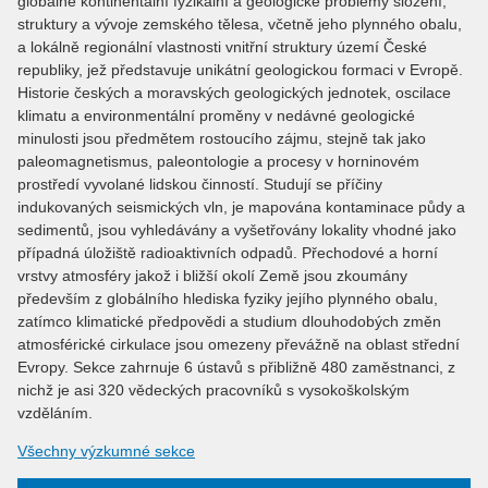
globálně kontinentální fyzikální a geologické problémy složení,
struktury a vývoje zemského tělesa, včetně jeho plynného obalu,
a lokálně regionální vlastnosti vnitřní struktury území České
republiky, jež představuje unikátní geologickou formaci v Evropě.
Historie českých a moravských geologických jednotek, oscilace
klimatu a environmentální proměny v nedávné geologické
minulosti jsou předmětem rostoucího zájmu, stejně tak jako
paleomagnetismus, paleontologie a procesy v horninovém
prostředí vyvolané lidskou činností. Studují se příčiny
indukovaných seismických vln, je mapována kontaminace půdy a
sedimentů, jsou vyhledávány a vyšetřovány lokality vhodné jako
případná úložiště radioaktivních odpadů. Přechodové a horní
vrstvy atmosféry jakož i bližší okolí Země jsou zkoumány
především z globálního hlediska fyziky jejího plynného obalu,
zatímco klimatické předpovědi a studium dlouhodobých změn
atmosférické cirkulace jsou omezeny převážně na oblast střední
Evropy. Sekce zahrnuje 6 ústavů s přibližně 480 zaměstnanci, z
nichž je asi 320 vědeckých pracovníků s vysokoškolským
vzděláním.
Všechny výzkumné sekce