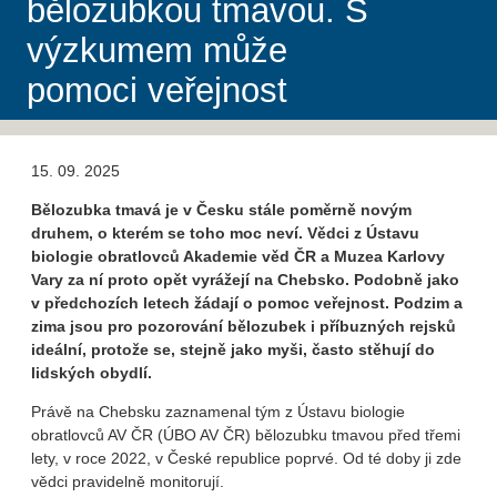
bělozubkou tmavou. S
výzkumem může
pomoci veřejnost
15. 09. 2025
Bělozubka tmavá je v Česku stále poměrně novým
druhem, o kterém se toho moc neví. Vědci z Ústavu
biologie obratlovců Akademie věd ČR a Muzea Karlovy
Vary za ní proto opět vyrážejí na Chebsko. Podobně jako
v předchozích letech žádají o pomoc veřejnost. Podzim a
zima jsou pro pozorování bělozubek i příbuzných rejsků
ideální, protože se, stejně jako myši, často stěhují do
lidských obydlí.
Právě na Chebsku zaznamenal tým z Ústavu biologie
obratlovců AV ČR (ÚBO AV ČR) bělozubku tmavou před třemi
lety, v roce 2022, v České republice poprvé. Od té doby ji zde
vědci pravidelně monitorují.