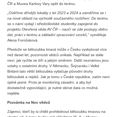
ČR a Muzea Karlovy Vary opět do terénu.
„Ověříme dřívější lokality z let 2023 a 2024 a zaměříme se i
na nové oblasti na východě současného rozšíření. Do terénu
se s námi vydají i středoškolské studentky zapojené do
projektu Otevřená věda AV ČR – naučí se zde postupy sběru
dat, práci v terénu a základní zpracování vzorků,“
vysvětluje
Alena Fornůsková.
Přestože se bělozubka tmavá může v Česku vyskytovat více
než deset let, pozornosti vědců unikala. Například se stále
neví, jak rychle se šíří a jakým směrem. Další neznámou jsou
vztahy s ostatními druhy. V Německu, Švýcarsku i Velké
Británii tato větší bělozubka vytlačuje původní druhy
bělozubek a rejsků. Jak je tomu v České republice, zatím není
úplně jasné. Proto je monitoring zásadní, a aby byl
dostatečně vypovídající, je nutné sbírat data co možná
nejdéle.
Pozvánka na Noc vědců
Zájemci, kteří by si chtěli prohlédnout bělozubku tmavou na