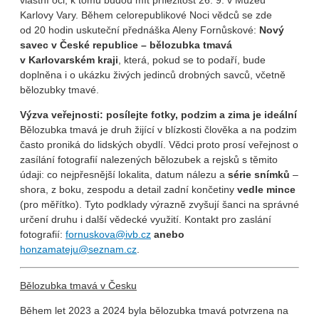
vlastní oči, k tomu budou mít příležitost 26. 9. v Muzeu
Karlovy Vary. Během celorepublikové Noci vědců se zde
od 20 hodin uskuteční přednáška Aleny Fornůskové:
Nový
savec v České republice – bělozubka tmavá
v Karlovarském kraji
, která, pokud se to podaří, bude
doplněna i o ukázku živých jedinců drobných savců, včetně
bělozubky tmavé.
Výzva veřejnosti: posílejte fotky, podzim a zima je ideální
Bělozubka tmavá je druh žijící v blízkosti člověka a na podzim
často proniká do lidských obydlí. Vědci proto prosí veřejnost o
zasílání fotografií nalezených bělozubek a rejsků s těmito
údaji: co nejpřesnější lokalita, datum nálezu a
série snímků
–
shora, z boku, zespodu a detail zadní končetiny
vedle mince
(pro měřítko). Tyto podklady výrazně zvyšují šanci na správné
určení druhu i další vědecké využití. Kontakt pro zaslání
fotografií:
fornuskova@ivb.cz
anebo
honzamateju@seznam.cz
.
Bělozubka tmavá v Česku
Během let 2023 a 2024 byla bělozubka tmavá potvrzena na