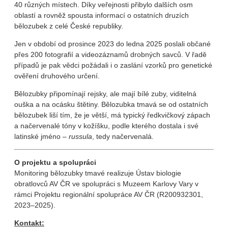
40 různých místech. Díky veřejnosti přibylo dalších osm
oblastí a rovněž spousta informací o ostatních druzích
bělozubek z celé České republiky.
Jen v období od prosince 2023 do ledna 2025 poslali občané
přes 200 fotografií a videozáznamů drobných savců. V řadě
případů je pak vědci požádali i o zaslání vzorků pro genetické
ověření druhového určení.
Bělozubky připomínají rejsky, ale mají bílé zuby, viditelná
ouška a na ocásku štětiny. Bělozubka tmavá se od ostatních
bělozubek liší tím, že je větší, má typický ředkvičkový zápach
a načervenalé tóny v kožíšku, podle kterého dostala i své
latinské jméno –
russula
, tedy načervenalá.
O projektu a spolupráci
Monitoring bělozubky tmavé realizuje Ústav biologie
obratlovců AV ČR ve spolupráci s Muzeem Karlovy Vary v
rámci Projektu regionální spolupráce AV ČR (R200932301,
2023–2025).
Kontakt: