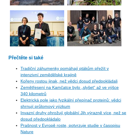
Přečtěte si také
Tradiční záhumenky pomáhají ptákům přežít v
intenzivní zemědělské krajině
Kořeny rostou jinak, než vědci dosud předpokládali
Zemětřesení na Kamčatce bylo „slyšet“ až ve výšce
340 kilometrů
Elektrická pole jako fyzikální přepínač proteinů: vědci
shrnují průlomový výzkum
Invazní druhy ohrožují globální Jih výrazně více, než se
dosud předpokládalo
Prašnost v Evropě roste, potvrzuje studie v časopisu
Nature