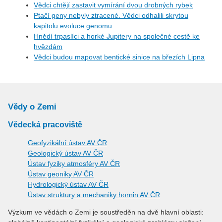
Vědci chtějí zastavit vymírání dvou drobných rybek
Ptačí geny nebyly ztracené. Vědci odhalili skrytou
kapitolu evoluce genomu
Hnědí trpaslíci a horké Jupitery na společné cestě ke
hvězdám
Vědci budou mapovat bentické sinice na březích Lipna
Vědy o Zemi
Vědecká pracoviště
Geofyzikální ústav AV ČR
Geologický ústav AV ČR
Ústav fyziky atmosféry AV ČR
Ústav geoniky AV ČR
Hydrologický ústav AV ČR
Ústav struktury a mechaniky hornin AV ČR
Výzkum ve vědách o Zemi je soustředěn na dvě hlavní oblasti: