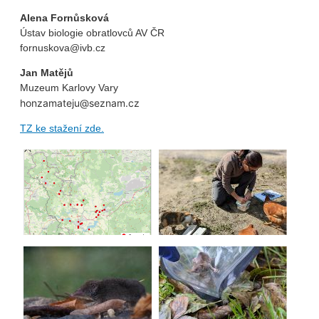
Alena Fornůsková
Ústav biologie obratlovců AV ČR
fornuskova@ivb.cz
Jan Matějů
Muzeum Karlovy Vary
honzamateju@seznam.cz
TZ ke stažení zde.