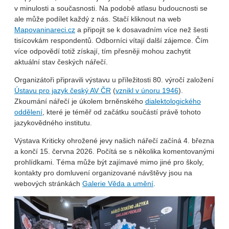
v minulosti a současnosti. Na podobě atlasu budoucnosti se
ale může podílet každý z nás. Stačí kliknout na web
Mapovaninareci.cz
a připojit se k dosavadním více než šesti
tisícovkám respondentů. Odborníci vítají další zájemce. Čím
více odpovědí totiž získají, tím přesněji mohou zachytit
aktuální stav českých nářečí.
Organizátoři připravili výstavu u příležitosti 80. výročí založení
Ústavu pro jazyk český AV ČR
(
vznikl v únoru 1946
).
Zkoumání nářečí je úkolem brněnského
dialektologického
oddělení
, které je téměř od začátku součástí právě tohoto
jazykovědného institutu.
Výstava Kriticky ohrožené jevy našich nářečí začíná 4. března
a končí 15. června 2026. Počítá se s několika komentovanými
prohlídkami. Téma může být zajímavé mimo jiné pro školy,
kontakty pro domluvení organizované návštěvy jsou na
webových stránkách
Galerie Věda a umění
.