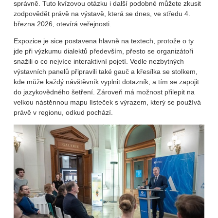
správně. Tuto kvízovou otázku i další podobné můžete zkusit
zodpovědět právě na výstavě, která se dnes, ve středu 4.
března 2026, otevírá veřejnosti.
Expozice je sice postavena hlavně na textech, protože o ty
jde při výzkumu dialektů především, přesto se organizátoři
snažili o co nejvíce interaktivní pojetí. Vedle nezbytných
výstavních panelů připravili také gauč a křesílka se stolkem,
kde může každý návštěvník vyplnit dotazník, a tím se zapojit
do jazykovědného šetření. Zároveň má možnost přilepit na
velkou nástěnnou mapu lísteček s výrazem, který se používá
právě v regionu, odkud pochází.