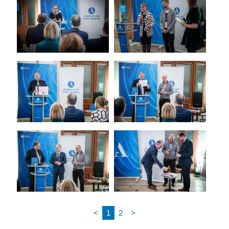
<
1
2
>