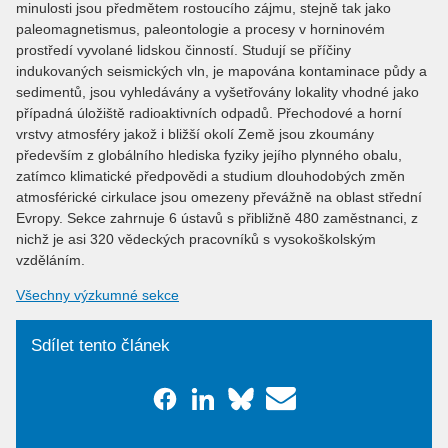
minulosti jsou předmětem rostoucího zájmu, stejně tak jako
paleomagnetismus, paleontologie a procesy v horninovém
prostředí vyvolané lidskou činností. Studují se příčiny
indukovaných seismických vln, je mapována kontaminace půdy a
sedimentů, jsou vyhledávány a vyšetřovány lokality vhodné jako
případná úložiště radioaktivních odpadů. Přechodové a horní
vrstvy atmosféry jakož i bližší okolí Země jsou zkoumány
především z globálního hlediska fyziky jejího plynného obalu,
zatímco klimatické předpovědi a studium dlouhodobých změn
atmosférické cirkulace jsou omezeny převážně na oblast střední
Evropy. Sekce zahrnuje 6 ústavů s přibližně 480 zaměstnanci, z
nichž je asi 320 vědeckých pracovníků s vysokoškolským
vzděláním.
Všechny výzkumné sekce
Sdílet tento článek