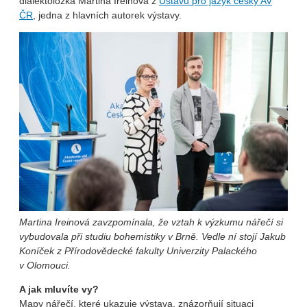
dialektoložka Martina Ireinová z
Ústavu pro jazyk český AV
ČR
, jedna z hlavních autorek výstavy.
Martina Ireinová zavzpomínala, že vztah k výzkumu nářečí si
vybudovala při studiu bohemistiky v Brně. Vedle ní stojí Jakub
Koníček z Přírodovědecké fakulty Univerzity Palackého
v Olomouci.
A jak mluvíte vy?
Mapy nářečí, které ukazuje výstava, znázorňují situaci