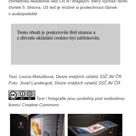
čtvrtletníku Akademie věd ČR
A / Magazín
, který vychází tento
čtvrtek 5. března. Už teď je možné si poslechnout článek
v audiopodobě:
Text: Leona Matušková, Divize vnějších vztahů SSČ AV ČR
Foto: Josef Landergott, Divize vnějších vztahů SSČ AV ČR
Text i fotografie jsou uvolněny pod svobodnou
licencí Creative Commons.