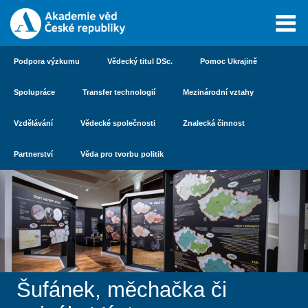
Podpora výzkumu
Vědecký titul DSc.
Pomoc Ukrajině
Spolupráce
Transfer technologií
Mezinárodní vztahy
Vzdělávání
Vědecké společnosti
Znalecká činnost
Partnerství
Věda pro tvorbu politik
Šufánek, měchačka či