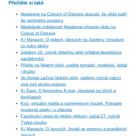
Přečtěte si také
Akademie na Colours of Ostrava ukázala, že věda patří
do veřejného prostoru
Následujte zvědavost! Akademie přivezla vědu na
Colous of Ostrava
A / Magazín: O jedech, blescích na Jupiteru i broukovi,
co mění dějiny
Jubilejní 10. ročník Veletrhu vědy přilákal desetitisíce
návštěvníků
Přijďte na Veletrh vědy, uvidíte tornádo, molekulu, špitál
i družici
Ve čtvrtek začíná Veletrh vědy, jubilejní ročník nabízí
více než stovku expozic
A / Easy: O fenoménu K-pop, nenávisti na sítích a
dvojčatech
Kvíz, virtuální realita a osmimetrový mozek. Potrapte
mozkové závity i o víkendu
Fascinující cesta do hlubin vědomí: začal 27. ročník
Týdne mozku
A / Magazín: O jazycích, životě ve vesmíru a pravěkých
želvách