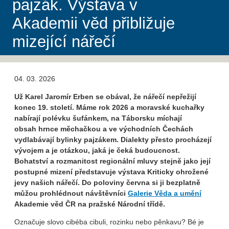
pajzák. Výstava v
Akademii věd přibližuje
mizející nářečí
04. 03. 2026
Už Karel Jaromír Erben se obával, že nářečí nepřežijí
konec 19. století. Máme rok 2026 a moravské kuchařky
nabírají polévku šufánkem, na Táborsku míchají
obsah hrnce měchačkou a ve východních Čechách
vydlabávají bylinky pajzákem. Dialekty přesto procházejí
vývojem a je otázkou, jaká je čeká budoucnost.
Bohatství a rozmanitost regionální mluvy stejně jako její
postupné mizení představuje výstava Kriticky ohrožené
jevy našich nářečí. Do poloviny června si ji bezplatně
můžou prohlédnout návštěvníci
Galerie Věda a umění
Akademie věd ČR na pražské Národní třídě.
Označuje slovo cibéba cibuli, rozinku nebo pěnkavu? Bé je