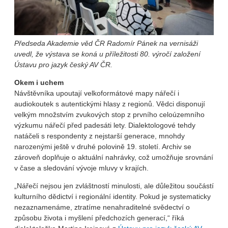
Předseda Akademie věd ČR Radomír Pánek na vernisáži
uvedl, že výstava se koná u příležitosti 80. výročí založení
Ústavu pro jazyk český AV ČR.
Okem i uchem
Návštěvníka upoutají velkoformátové mapy nářečí i
audiokoutek s autentickými hlasy z regionů. Vědci disponují
velkým množstvím zvukových stop z prvního celoúzemního
výzkumu nářečí před padesáti lety. Dialektologové tehdy
natáčeli s respondenty z nejstarší generace, mnohdy
narozenými ještě v druhé polovině 19. století. Archiv se
zároveň doplňuje o aktuální nahrávky, což umožňuje srovnání
v čase a sledování vývoje mluvy v krajích.
„Nářečí nejsou jen zvláštností minulosti, ale důležitou součástí
kulturního dědictví i regionální identity. Pokud je systematicky
nezaznamenáme, ztratíme nenahraditelné svědectví o
způsobu života i myšlení předchozích generací,“ říká