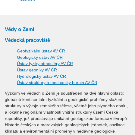
Vědy o Zemi
Vědecká pracoviště
Geofyzikální ústav AV ČR
Geologický ústav AV ČR
Ústav fyziky atmosféry AV ČR
Ústav geoniky AV ČR
Hydrologický ústav AV ČR
Ústav struktury a mechaniky hornin AV ČR
Výzkum ve vědách o Zemi je soustředěn na dvě hlavní oblasti:
globálně kontinentální fyzikální a geologické problémy složení,
struktury a vývoje zemského tělesa, včetně jeho plynného obalu,
a lokálně regionální vlastnosti vnitřní struktury území České
republiky, jež představuje unikátní geologickou formaci v Evropě.
Historie českých a moravských geologických jednotek, oscilace
klimatu a environmentální proměny v nedávné geologické