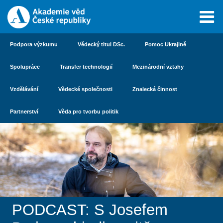
Podpora výzkumu
Vědecký titul DSc.
Pomoc Ukrajině
Spolupráce
Transfer technologií
Mezinárodní vztahy
Vzdělávání
Vědecké společnosti
Znalecká činnost
Partnerství
Věda pro tvorbu politik
PODCAST: S Josefem