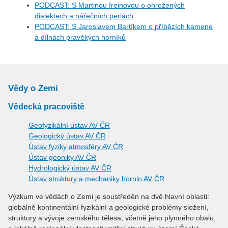
PODCAST: S Martinou Ireinovou o ohrožených
dialektech a nářečních perlách
PODCAST: S Jaroslavem Bartíkem o příbězích kamene
a dílnách pravěkých horníků
Vědy o Zemi
Vědecká pracoviště
Geofyzikální ústav AV ČR
Geologický ústav AV ČR
Ústav fyziky atmosféry AV ČR
Ústav geoniky AV ČR
Hydrologický ústav AV ČR
Ústav struktury a mechaniky hornin AV ČR
Výzkum ve vědách o Zemi je soustředěn na dvě hlavní oblasti:
globálně kontinentální fyzikální a geologické problémy složení,
struktury a vývoje zemského tělesa, včetně jeho plynného obalu,