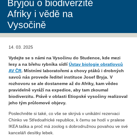
Bryjou o biodiverzitě
Afriky i vědě na
Vysočině
14. 03. 2025
Vydejte se s námi na Vysočinu do Studence, kde mezi
lesy a na břehu rybníka sídlí
Ústav biologie obratlovců
AV ČR
. Místními laboratořemi a chovy ptáků i drobných
savců nás provede ředitel instituce Josef Bryja. V
rozhovoru se ale dostaneme až do Afriky, kam vědec
pravidelně vyráží na expedice, aby tam zkoumal
biodiverzitu. Právě v oblasti Etiopské vysočiny realizoval
jeho tým průlomové objevy.
Poslechněte si také, co vše se skrývá v unikátní rezervaci
Chinko ve Středoafrické republice, k čemu se hodí v pralese
IKEA taška a proč má zoolog s dobrodružnou povahou ve své
kanceláři desítky lebek.