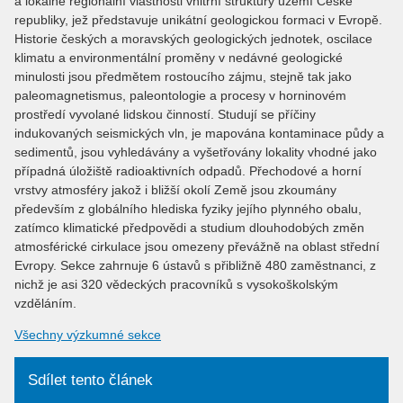
a lokálně regionální vlastnosti vnitřní struktury území České
republiky, jež představuje unikátní geologickou formaci v Evropě.
Historie českých a moravských geologických jednotek, oscilace
klimatu a environmentální proměny v nedávné geologické
minulosti jsou předmětem rostoucího zájmu, stejně tak jako
paleomagnetismus, paleontologie a procesy v horninovém
prostředí vyvolané lidskou činností. Studují se příčiny
indukovaných seismických vln, je mapována kontaminace půdy a
sedimentů, jsou vyhledávány a vyšetřovány lokality vhodné jako
případná úložiště radioaktivních odpadů. Přechodové a horní
vrstvy atmosféry jakož i bližší okolí Země jsou zkoumány
především z globálního hlediska fyziky jejího plynného obalu,
zatímco klimatické předpovědi a studium dlouhodobých změn
atmosférické cirkulace jsou omezeny převážně na oblast střední
Evropy. Sekce zahrnuje 6 ústavů s přibližně 480 zaměstnanci, z
nichž je asi 320 vědeckých pracovníků s vysokoškolským
vzděláním.
Všechny výzkumné sekce
Sdílet tento článek