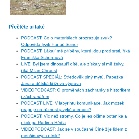
Přečtěte si také
PODCAST: Co o materiálech prozrazuje zvuk?
Odpovídá fyzik Hanuš Seiner
PODCAST: Lákají mě příběhy, které jdou proti srsti, říká
Františka Schormová
LIVE: Byl jsem dinosauří dítě, ale získaly si mě želvy,
říká Milan Chroust
PODCAST SPECIÁL: Středověk plný mýtů. Papežka
Jana a dětská křížová výprava
VIDEOPODCAST: O proměnách záchranky s historikem
i záchranářem
PODCAST LIVE: V labyrintu komunikace. Jak mozek
reaguje na různost jazyků a emocí?
PODCAST: Víc než stromy. Co je les očima botanika a
ekologa Radima Hédla
VIDEOPODCAST: Jak se v současné Číně žije lidem z
menšinových etnik?