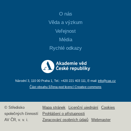
O nás
Věda a výzkum
Veřejnost
Média
Rychlé odkazy
Národní 3, 110 00 Praha 1, Tel.: +420 221 403 111, E-mail:
info@cas.cz
Část obsahu šířena pod licencí Creative commons
© Středisko
Mapa stránek
Licenční ujednání
Cookies
společných činností
Prohlášení o přístupnosti
AV ČR, v. v. i.
Zpracování osobních údajů
Webmaster