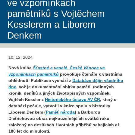
ve vzpomínkách
pamětníků s Vojtěchem
Kesslerem a Liborem
Denkem
10. 12. 2024
Nová kniha
Šťastné a veselé. České Vánoce ve
vzpomínkách
pamětníků
provokuje čtenáře k vlastnímu
ohlédnutí. Publikace vychází z
Databáze dějin všedního
dne
, což je dokumentační sbírka pamětí, rodinných
kronik, deníků a jiných životopisných vzpomínek.
Vojtěch Kessler z
Historického ústavu AV ČR
, který o
databázi pečuje, vytvořil v knize spolu s historiky
Liborem Denkem (
Paměť národa
) a Barborou
Dietrichovou obraz nejkouzelnějších svátků roku
založený na desítkách životních příběhů sahajících až
180 let do minulosti.