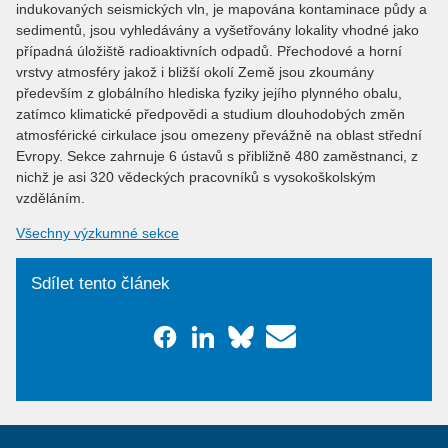
indukovaných seismických vln, je mapována kontaminace půdy a
sedimentů, jsou vyhledávány a vyšetřovány lokality vhodné jako
případná úložiště radioaktivních odpadů. Přechodové a horní
vrstvy atmosféry jakož i bližší okolí Země jsou zkoumány
především z globálního hlediska fyziky jejího plynného obalu,
zatímco klimatické předpovědi a studium dlouhodobých změn
atmosférické cirkulace jsou omezeny převážně na oblast střední
Evropy. Sekce zahrnuje 6 ústavů s přibližně 480 zaměstnanci, z
nichž je asi 320 vědeckých pracovníků s vysokoškolským
vzděláním.
Všechny výzkumné sekce
Sdílet tento článek