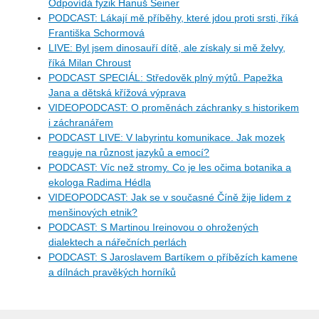
Odpovídá fyzik Hanuš Seiner
PODCAST: Lákají mě příběhy, které jdou proti srsti, říká
Františka Schormová
LIVE: Byl jsem dinosauří dítě, ale získaly si mě želvy,
říká Milan Chroust
PODCAST SPECIÁL: Středověk plný mýtů. Papežka
Jana a dětská křížová výprava
VIDEOPODCAST: O proměnách záchranky s historikem
i záchranářem
PODCAST LIVE: V labyrintu komunikace. Jak mozek
reaguje na různost jazyků a emocí?
PODCAST: Víc než stromy. Co je les očima botanika a
ekologa Radima Hédla
VIDEOPODCAST: Jak se v současné Číně žije lidem z
menšinových etnik?
PODCAST: S Martinou Ireinovou o ohrožených
dialektech a nářečních perlách
PODCAST: S Jaroslavem Bartíkem o příbězích kamene
a dílnách pravěkých horníků