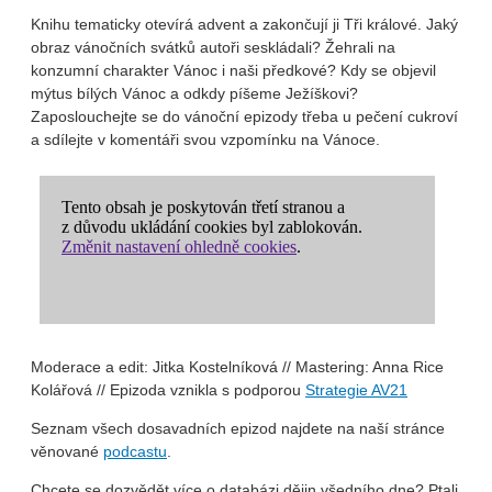
Knihu tematicky otevírá advent a zakončují ji Tři králové. Jaký
obraz vánočních svátků autoři seskládali? Žehrali na
konzumní charakter Vánoc i naši předkové? Kdy se objevil
mýtus bílých Vánoc a odkdy píšeme Ježíškovi?
Zaposlouchejte se do vánoční epizody třeba u pečení cukroví
a sdílejte v komentáři svou
vzpomínku
na Vánoce.
Moderace a edit: Jitka Kostelníková // Mastering: Anna Rice
Kolářová // Epizoda vznikla s podporou
Strategie AV21
Seznam všech dosavadních epizod najdete na naší stránce
věnované
podcastu
.
Chcete se dozvědět více o databázi dějin všedního dne? Ptali