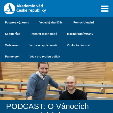
Podpora výzkumu
Vědecký titul DSc.
Pomoc Ukrajině
Spolupráce
Transfer technologií
Mezinárodní vztahy
Vzdělávání
Vědecké společnosti
Znalecká činnost
Partnerství
Věda pro tvorbu politik
PODCAST: O Vánocích