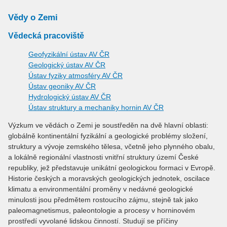
Vědy o Zemi
Vědecká pracoviště
Geofyzikální ústav AV ČR
Geologický ústav AV ČR
Ústav fyziky atmosféry AV ČR
Ústav geoniky AV ČR
Hydrologický ústav AV ČR
Ústav struktury a mechaniky hornin AV ČR
Výzkum ve vědách o Zemi je soustředěn na dvě hlavní oblasti:
globálně kontinentální fyzikální a geologické problémy složení,
struktury a vývoje zemského tělesa, včetně jeho plynného obalu,
a lokálně regionální vlastnosti vnitřní struktury území České
republiky, jež představuje unikátní geologickou formaci v Evropě.
Historie českých a moravských geologických jednotek, oscilace
klimatu a environmentální proměny v nedávné geologické
minulosti jsou předmětem rostoucího zájmu, stejně tak jako
paleomagnetismus, paleontologie a procesy v horninovém
prostředí vyvolané lidskou činností. Studují se příčiny