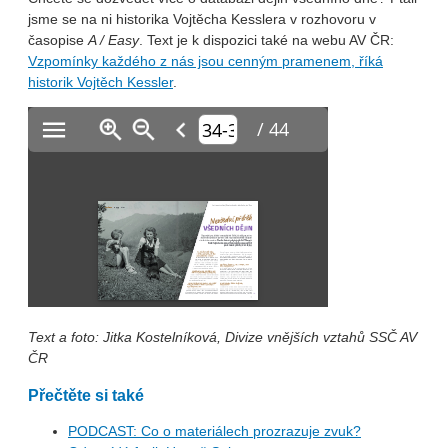
jsme se na ni historika Vojtěcha Kesslera v rozhovoru v
časopise
A / Easy
. Text je k dispozici také na webu AV ČR:
Vzpomínky každého z nás jsou cenným pramenem, říká
historik Vojtěch Kessler
.
Text a foto: Jitka Kostelníková, Divize vnějších vztahů SSČ AV
ČR
Přečtěte si také
PODCAST: Co o materiálech prozrazuje zvuk?