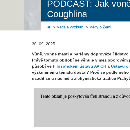
PODCAST: Jak voněl
Coughlina
Věda a výzkum
Vědy o Zemi
30. 09. 2025
Vůně, vonné masti a parfémy doprovázejí lidstvo ce
Právě tomuto období se věnuje v mezioborovém 
působí ve
Filosofickém ústavu AV ČR
a
Ústavu o
výzkumnému tématu dostal? Proč se podle něho ho
usadit se u nás měla alchymistická tradice Prah