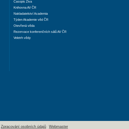
Časopis Živa
Knihovna AV ČR
Nakladatelství Academia
Týden Akademie věd ČR
Otevřená věda
Rezervace konferenčních sálů AV ČR
Veletrh vědy
Zpracování osobních údajů
Webmaster