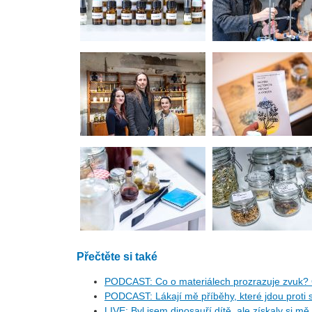
Přečtěte si také
PODCAST: Co o materiálech prozrazuje zvuk? 
PODCAST: Lákají mě příběhy, které jdou proti s
LIVE: Byl jsem dinosauří dítě, ale získaly si mě