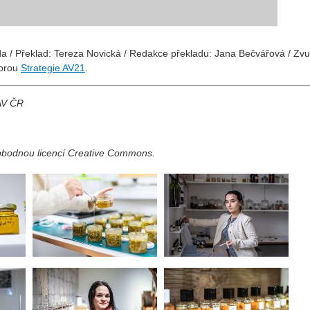
oda / Překlad: Tereza Novická / Redakce překladu: Jana Bečvářová / Zv
porou
⁠Strategie AV21⁠
.
 AV ČR
vobodnou licencí Creative Commons.