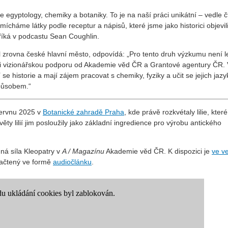
me egyptology,
chemiky a botaniky. To je na naší práci unikátní – vedle č
ícháme látky podle receptur a nápisů, které jsme jako historici objevili
 říká v podcastu Sean Coughlin.
il zrovna české hlavní město, odpovídá:
„Pro tento druh výzkumu není l
ali vizionářskou podporu od Akademie věd ČR a Grantové agentury ČR.
í se historie a mají zájem pracovat s chemiky, fyziky a učit se jejich jazy
 způsobem.“
ervnu 2025 v
Botanické zahradě Praha
, kde právě rozkvétaly lilie, kter
Květy lilií jim posloužily jako základní ingredience pro výrobu antického
ná síla Kleopatry v
A / Magazínu
Akademie věd ČR. K dispozici je
ve ve
ačtený ve formě
audiočlánku
.