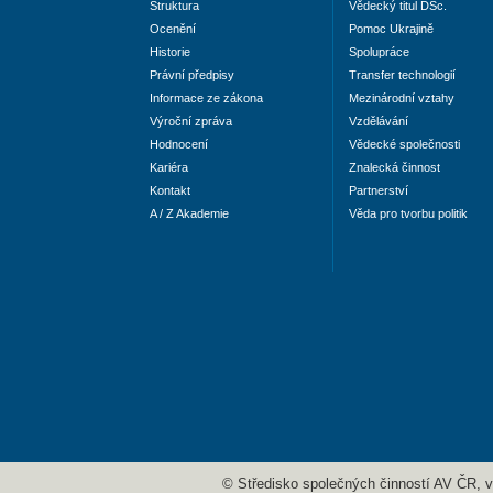
Struktura
Vědecký titul DSc.
Ocenění
Pomoc Ukrajině
Historie
Spolupráce
Právní předpisy
Transfer technologií
Informace ze zákona
Mezinárodní vztahy
Výroční zpráva
Vzdělávání
Hodnocení
Vědecké společnosti
Kariéra
Znalecká činnost
Kontakt
Partnerství
A / Z Akademie
Věda pro tvorbu politik
© Středisko společných činností AV ČR, v. 