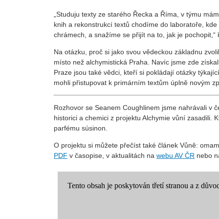
„Studuju texty ze starého Řecka a Říma, v týmu má
knih a rekonstrukcí textů chodíme do laboratoře, kde m
chrámech, a snažíme se přijít na to, jak je pochopit,
“
Na otázku, proč si jako svou vědeckou základnu zvol
místo než alchymistická Praha. Navíc jsme zde získ
Praze jsou také vědci, kteří si pokládají otázky týkajíc
mohli přistupovat k primárním textům úplně novým
Rozhovor se Seanem Coughlinem jsme nahrávali v č
historici a chemici z projektu Alchymie vůní zasadili. 
parfému súsinon.
O projektu si můžete přečíst také článek Vůně: omam
PDF
v časopise, v aktualitách na
webu AV ČR
nebo n