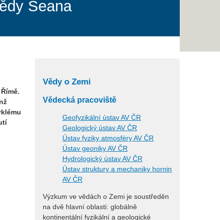
vědy Seana
Vědy o Zemi
 Římě.
Vědecká pracoviště
enž
vyklému
Geofyzikální ústav AV ČR
tí
Geologický ústav AV ČR
Ústav fyziky atmosféry AV ČR
Ústav geoniky AV ČR
Hydrologický ústav AV ČR
Ústav struktury a mechaniky hornin
AV ČR
Výzkum ve vědách o Zemi je soustředěn
na dvě hlavní oblasti: globálně
kontinentální fyzikální a geologické