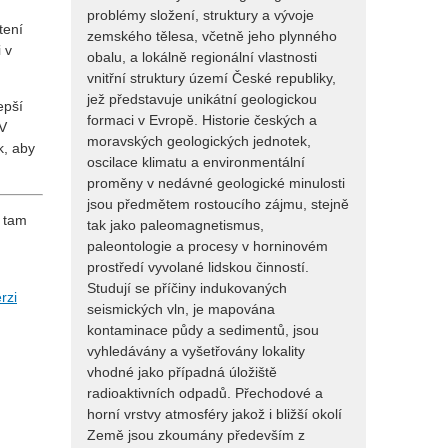
problémy složení, struktury a vývoje
tení
zemského tělesa, včetně jeho plynného
 v
obalu, a lokálně regionální vlastnosti
vnitřní struktury území České republiky,
jež představuje unikátní geologickou
epší
formaci v Evropě. Historie českých a
 V
moravských geologických jednotek,
k, aby
oscilace klimatu a environmentální
proměny v nedávné geologické minulosti
jsou předmětem rostoucího zájmu, stejně
é tam
tak jako paleomagnetismus,
paleontologie a procesy v horninovém
prostředí vyvolané lidskou činností.
Studují se příčiny indukovaných
rzi
seismických vln, je mapována
kontaminace půdy a sedimentů, jsou
vyhledávány a vyšetřovány lokality
vhodné jako případná úložiště
radioaktivních odpadů. Přechodové a
horní vrstvy atmosféry jakož i bližší okolí
Země jsou zkoumány především z