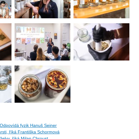
Odpovídá fyzik Hanuš Seiner
rsti, říká Františka Schormová
 želvy, říká Milan Chroust