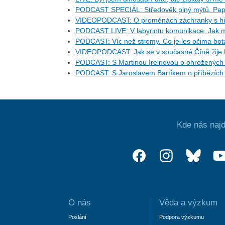
PODCAST SPECIÁL: Středověk plný mýtů. Pape
VIDEOPODCAST: O proměnách záchranky s his
PODCAST LIVE: V labyrintu komunikace. Jak m
PODCAST: Víc než stromy. Co je les očima bo
VIDEOPODCAST: Jak se v současné Číně žije l
PODCAST: S Martinou Ireinovou o ohrožených d
PODCAST: S Jaroslavem Bartíkem o příbězích 
Kde nás najd
O nás
Věda a výzkum
Poslání
Podpora výzkumu