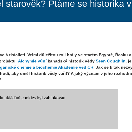
 starověk? Ptáme se historika 
lá tisíciletí. Velmi důležitou roli hrály ve starém Egyptě, Řecku a
projektu
Alchymie vůní
kanadský historik vědy
Sean Coughlin
, j
rganické chemie a biochemie Akademie věd ČR
. Jak se k tak nez
dí, aby uměl historik vědy vařit? A jaký význam v jeho rozhodnu
y?