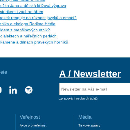
žka Jana a dětská křížová výprava
torikem i záchranářem
ozek reaguje na různost jazyků a emocí?
tanika a ekologa Radima Hédla
idem z menšinových etnik?
ialektech a nářečních perlách
kamene a dílnách pravěkých horníků
A / Newsletter
ete
zpracování osobních údajů
Veřejnost
Média
Akce pro veřejnost
Tiskové zprávy