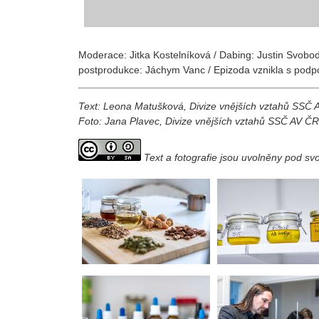
Moderace:
Jitka Kostelníková / Dabing: Justin Svob
postprodukce: Jáchym Vanc / Epizoda vznikla s pod
Text: Leona Matušková, Divize vnějších vztahů SSČ
Foto: Jana Plavec, Divize vnějších vztahů SSČ AV ČR
Text a fotografie jsou uvolněny pod s