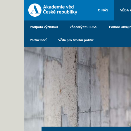
O NÁS
VĚDA 
Podpora výzkumu
Vědecký titul DSc.
Pomoc Ukraji
Partnerství
Věda pro tvorbu politik