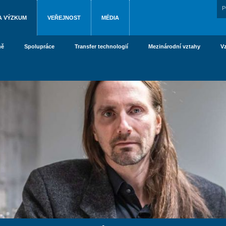
P
A VÝZKUM
VEŘEJNOST
MÉDIA
ně
Spolupráce
Transfer technologií
Mezinárodní vztahy
V