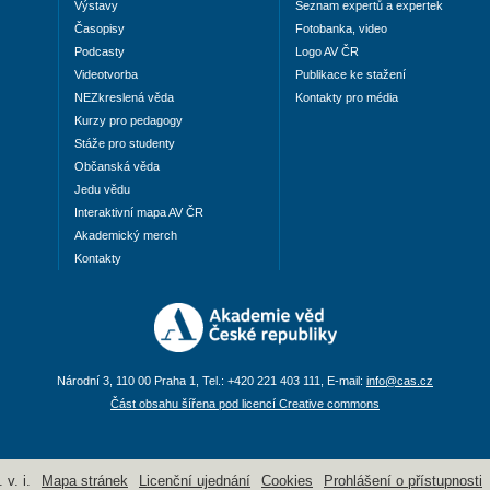
Výstavy
Seznam expertů a expertek
Časopisy
Fotobanka, video
Podcasty
Logo AV ČR
Videotvorba
Publikace ke stažení
NEZkreslená věda
Kontakty pro média
Kurzy pro pedagogy
Stáže pro studenty
Občanská věda
Jedu vědu
Interaktivní mapa AV ČR
Akademický merch
Kontakty
Národní 3, 110 00 Praha 1, Tel.: +420 221 403 111, E-mail:
info@cas.cz
Část obsahu šířena pod licencí Creative commons
v. i.
Mapa stránek
Licenční ujednání
Cookies
Prohlášení o přístupnosti