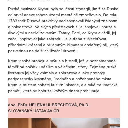
Ruská mytizace Krymu byla součástí strategií, jimiž se Rusko
od první anexe tohoto území mentálně zmocňovalo. Do roku
1783 totiž Rusové prakticky nedisponovali žádnými znalostmi
o poloostrově. Ve svých představách si jej spojovali pouze s
divokými a necivilizovanými Tatary. Poté, co Krym ovládli, jej
začali popisovat jako zahradu, již je třeba zušlechťovat,
přírodními krásami a příjemným klimatem obdařený ráj, který
pozvednou na další civilizační úroveň.
Krym v sobě propojuje mýtus a historii, jež je poznamenaná
téměř od počátku násilím a válečnými střety. Zejména ruská
literatura jej vždy vnímala a zobrazovala jako prototyp
nadpozemsky krásného, úrodného a požehnaného místa.
Krym je místem bohaté kulturní historie, ale také traumatické
paměti, která se bohužel každým dnem prohlubuje.
doc. PhDr. HELENA ULBRECHTOVÁ, Ph.D.
SLOVANSKÝ ÚSTAV AV ČR