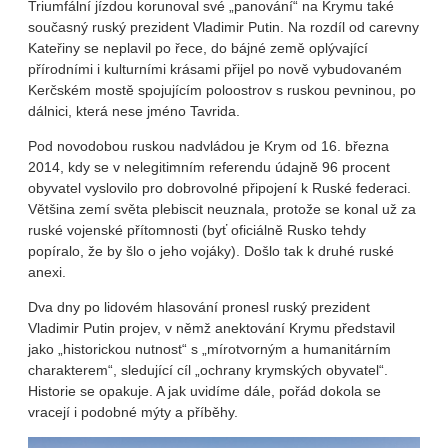
Triumfální jízdou korunoval své „panování“ na Krymu také
současný ruský prezident Vladimir Putin. Na rozdíl od carevny
Kateřiny se neplavil po řece, do bájné země oplývající
přírodními i kulturními krásami přijel po nově vybudovaném
Kerčském mostě spojujícím poloostrov s ruskou pevninou, po
dálnici, která nese jméno Tavrida.
Pod novodobou ruskou nadvládou je Krym od 16. března
2014, kdy se v nelegitimním referendu údajně 96 procent
obyvatel vyslovilo pro dobrovolné připojení k Ruské federaci.
Většina zemí světa plebiscit neuznala, protože se konal už za
ruské vojenské přítomnosti (byť oficiálně Rusko tehdy
popíralo, že by šlo o jeho vojáky). Došlo tak k druhé ruské
anexi.
Dva dny po lidovém hlasování pronesl ruský prezident
Vladimir Putin projev, v němž anektování Krymu představil
jako „historickou nutnost“ s „mírotvorným a humanitárním
charakterem“, sledující cíl „ochrany krymských obyvatel“.
Historie se opakuje. A jak uvidíme dále, pořád dokola se
vracejí i podobné mýty a příběhy.