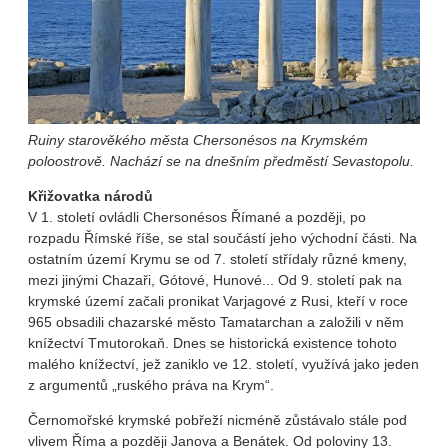
Ruiny starověkého města Chersonésos na Krymském
poloostrově. Nachází se na dnešním předměstí Sevastopolu.
Křižovatka národů
V 1. století ovládli Chersonésos Římané a později, po
rozpadu Římské říše, se stal součástí jeho východní části. Na
ostatním území Krymu se od 7. století střídaly různé kmeny,
mezi jinými Chazaři, Gótové, Hunové... Od 9. století pak na
krymské území začali pronikat Varjagové z Rusi, kteří v roce
965 obsadili chazarské město Tamatarchan a založili v něm
knížectví Tmutorokaň. Dnes se historická existence tohoto
malého knížectví, jež zaniklo ve 12. století, využívá jako jeden
z argumentů „ruského práva na Krym“.
Černomořské krymské pobřeží nicméně zůstávalo stále pod
vlivem Říma a později Janova a Benátek. Od poloviny 13.