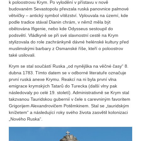
k poloostrovu Krym. Po vylodění v přístavu v nově
budovaném Sevastopolu převzala ruská panovnice palmové
větvičky – antický symbol vítězství. Vplouvala na území, kde
podle tradice stával Dianin chrám, v němž měla být
obětována Ifigenie, nebo kde Odysseus sestoupil do
podsvětí. Vládkyně se při své slavnostní cestě na Krym
stylizovala do role zachránkyně dávné helénské kultury před
muslimskými barbary z Osmanské říše, kteří o poloostrov
také usilovali.
Krym se stal součástí Ruska „od nynějška na věčné časy“ 8.
dubna 1783. Tímto datem se v odborné literatuře označuje
první ruská anexe Krymu. Reakcí na ni byla první vlna
emigrace krymských Tatarů do Turecka (další vlny pak
následovaly po celé 19. století). Administrativně se Krym stal
takzvanou Tauridskou gubernií v čele s carevniným favoritem
Grigorijem Alexandrovičem Potěmkinem. Stal se „tauridským
knížetem“ a následující roky svého života zasvětil kolonizaci
„Nového Ruska“.