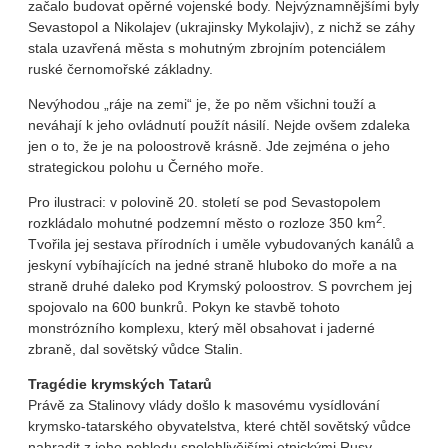
začalo budovat opěrné vojenské body. Nejvýznamnějšími byly
Sevastopol a Nikolajev (ukrajinsky Mykolajiv), z nichž se záhy
stala uzavřená města s mohutným zbrojním potenciálem
ruské černomořské základny.
Nevýhodou „ráje na zemi“ je, že po něm všichni touží a
neváhají k jeho ovládnutí použít násilí. Nejde ovšem zdaleka
jen o to, že je na poloostrově krásně. Jde zejména o jeho
strategickou polohu u Černého moře.
Pro ilustraci: v polovině 20. století se pod Sevastopolem
2
rozkládalo mohutné podzemní město o rozloze 350 km
.
Tvořila jej sestava přírodních i uměle vybudovaných kanálů a
jeskyní vybíhajících na jedné straně hluboko do moře a na
straně druhé daleko pod Krymský poloostrov. S povrchem jej
spojovalo na 600 bunkrů. Pokyn ke stavbě tohoto
monstrózního komplexu, který měl obsahovat i jaderné
zbraně, dal sovětský vůdce Stalin.
Tragédie krymských Tatarů
Právě za Stalinovy vlády došlo k masovému vysídlování
krymsko-tatarského obyvatelstva, které chtěl sovětský vůdce
nahradit z jeho pohledu spolehlivějšími etnickými Rusy.