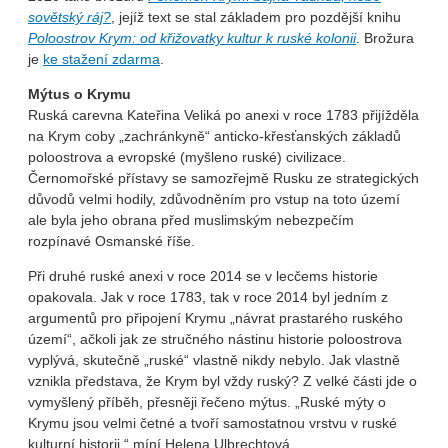
sovětský ráj?
, jejíž text se stal základem pro pozdější knihu
Poloostrov Krym: od křižovatky kultur k ruské kolonii
. Brožura
je
ke stažení zdarma
.
Mýtus o Krymu
Ruská carevna Kateřina Veliká po anexi v roce 1783 přijížděla
na Krym coby „zachránkyně“ anticko-křesťanských základů
poloostrova a evropské (myšleno ruské) civilizace.
Černomořské přístavy se samozřejmě Rusku ze strategických
důvodů velmi hodily, zdůvodněním pro vstup na toto území
ale byla jeho obrana před muslimským nebezpečím
rozpínavé Osmanské říše.
Při druhé ruské anexi v roce 2014 se v lecčems historie
opakovala. Jak v roce 1783, tak v roce 2014 byl jedním z
argumentů pro připojení Krymu „návrat prastarého ruského
území“, ačkoli jak ze stručného nástinu historie poloostrova
vyplývá, skutečně „ruské“ vlastně nikdy nebylo. Jak vlastně
vznikla představa, že Krym byl vždy ruský? Z velké části jde o
vymyšlený příběh, přesněji řečeno mýtus. „Ruské mýty o
Krymu jsou velmi četné a tvoří samostatnou vrstvu v ruské
kulturní historii,“ míní Helena Ulbrechtová.