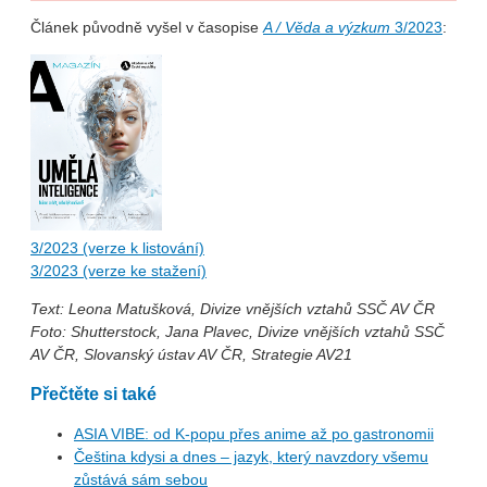
Článek původně vyšel v časopise
A / Věda a výzkum
3/2023
:
3/2023 (verze k listování)
3/2023 (verze ke stažení)
Text: Leona Matušková, Divize vnějších vztahů SSČ AV ČR
Foto: Shutterstock, Jana Plavec, Divize vnějších vztahů SSČ
AV ČR, Slovanský ústav AV ČR, Strategie AV21
Přečtěte si také
ASIA VIBE: od K-popu přes anime až po gastronomii
Čeština kdysi a dnes – jazyk, který navzdory všemu
zůstává sám sebou