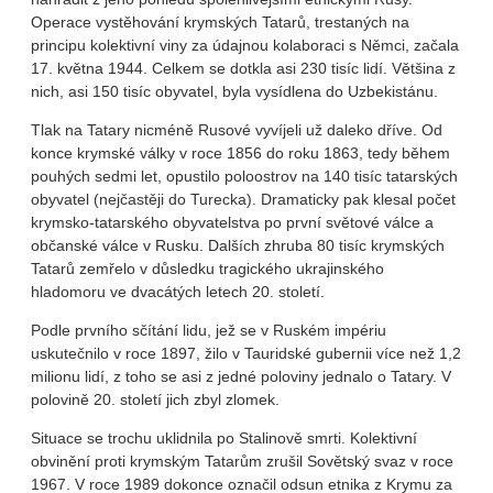
Operace vystěhování krymských Tatarů, trestaných na
principu kolektivní viny za údajnou kolaboraci s Němci, začala
17. května 1944. Celkem se dotkla asi 230 tisíc lidí. Většina z
nich, asi 150 tisíc obyvatel, byla vysídlena do Uzbekistánu.
Tlak na Tatary nicméně Rusové vyvíjeli už daleko dříve. Od
konce krymské války v roce 1856 do roku 1863, tedy během
pouhých sedmi let, opustilo poloostrov na 140 tisíc tatarských
obyvatel (nejčastěji do Turecka). Dramaticky pak klesal počet
krymsko-tatarského obyvatelstva po první světové válce a
občanské válce v Rusku. Dalších zhruba 80 tisíc krymských
Tatarů zemřelo v důsledku tragického ukrajinského
hladomoru ve dvacátých letech 20. století.
Podle prvního sčítání lidu, jež se v Ruském impériu
uskutečnilo v roce 1897, žilo v Tauridské gubernii více než 1,2
milionu lidí, z toho se asi z jedné poloviny jednalo o Tatary. V
polovině 20. století jich zbyl zlomek.
Situace se trochu uklidnila po Stalinově smrti. Kolektivní
obvinění proti krymským Tatarům zrušil Sovětský svaz v roce
1967. V roce 1989 dokonce označil odsun etnika z Krymu za