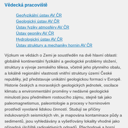
Vědecká pracoviště
Geofyzikální ústav AV ČR
Geologický ústav AV ČR
Ústav fyziky atmosféry AV ČR
Ústav geoniky AV ČR
Hydrologický ústav AV ČR
Ústav struktury a mechaniky hornin AV ČR
Výzkum ve vědách o Zemi je soustředěn na dvě hlavní oblasti:
globálně kontinentální fyzikální a geologické problémy složení,
struktury a vývoje zemského tělesa, včetně jeho plynného obalu,
a lokálně regionální vlastnosti vnitřní struktury území České
republiky, jež představuje unikátní geologickou formaci v Evropě.
Historie českých a moravských geologických jednotek, oscilace
klimatu a environmentální proměny v nedávné geologické
minulosti jsou předmětem rostoucího zájmu, stejně tak jako
paleomagnetismus, paleontologie a procesy v horninovém
prostředí vyvolané lidskou činností. Studují se příčiny
indukovaných seismických vln, je mapována kontaminace půdy a
sedimentů, jsou vyhledávány a vyšetřovány lokality vhodné jako
případná úložiště radioaktivních odpadů. Přechodové a horní