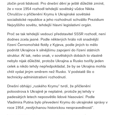
zločin proti lidskosti. Pro dnešní dění je ještě důležité zmínit,
že v roce 1954 rozhodl tehdejší sovětský vůdce Nikita
Chruščov o přičlenění Krymu k Ukrajinské sovětské
socialistické republice a jeho rozhodnutí schválilo Prezidium
Nejvyššího sovětu, tehdejší hlavní legislativní orgán.
Proč se tak tehdejší vedoucí představitel SSSR rozhodl, není
dodnes zcela jasné. Podle některých hrálo roli snadnější
řízení Černomořské flotily z Kyjeva, podle jiných to mělo
podnítit Ukrajince k silnějšímu zapojení do řízení státních
struktur. Ať tak, nebo onak, v sovětských dobách to vlastně
nebylo nijak důležité, protože Ukrajina a Rusko tvořily jeden
celek a nikdo tehdy nepředpokládal, že by se Ukrajina mohla
chtít vydat jiným směrem než Rusko. V podstatě šlo o
technicky-administrativní rozhodnutí.
Dnešní obhájci „ruského Krymu“ tvrdí, že přičlenění
poloostrova k Ukrajině je neplatné, protože jej tehdy v
padesátých letech neposvětilo lidové hlasování. Podle
Vladimira Putina bylo převedení Krymu do ukrajinské správy v
roce 1954 „neslýchanou historickou nespravedlností“.