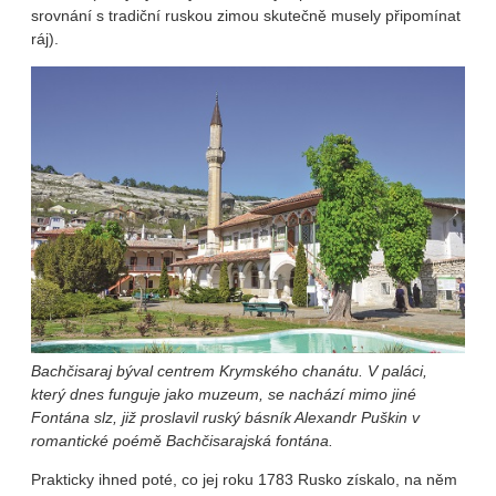
srovnání s tradiční ruskou zimou skutečně musely připomínat
ráj).
Bachčisaraj býval centrem Krymského chanátu. V paláci,
který dnes funguje jako muzeum, se nachází mimo jiné
Fontána slz, již proslavil ruský básník Alexandr Puškin v
romantické poémě Bachčisarajská fontána.
Prakticky ihned poté, co jej roku 1783 Rusko získalo, na něm