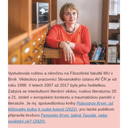
Vystudovala ruštinu a němčinu na Filozofické fakultě MU v
Brně. Vědeckou pracovnicí Slovanského ústavu AV ČR je od
roku 1998. V letech 2007 až 2017 byla jeho ředitelkou.
Zabývá se interkulturní literární vědou, ruskou literaturou 20.
a 21. století v evropském kontextu a traumatickou pamětí v
literatuře. Je mj. spolueditorkou knihy
Poloostrov Krym: od
křižovatky kultur k ruské kolonii (2022)
, pro laické publikum
připravila brožuru
Fenomén Krym: bájná Taurida, nebo
sovětský ráj? (2020).