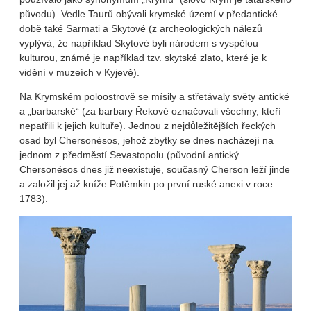
původu). Vedle Taurů obývali krymské území v předantické
době také Sarmati a Skytové (z archeologických nálezů
vyplývá, že například Skytové byli národem s vyspělou
kulturou, známé je například tzv. skytské zlato, které je k
vidění v muzeích v Kyjevě).
Na Krymském poloostrově se mísily a střetávaly světy antické
a „barbarské“ (za barbary Řekové označovali všechny, kteří
nepatřili k jejich kultuře). Jednou z nejdůležitějších řeckých
osad byl Chersonésos, jehož zbytky se dnes nacházejí na
jednom z předměstí Sevastopolu (původní antický
Chersonésos dnes již neexistuje, současný Cherson leží jinde
a založil jej až kníže Potěmkin po první ruské anexi v roce
1783).