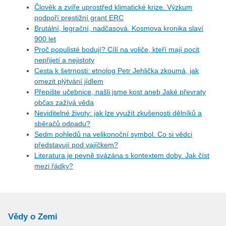
Člověk a zvíře uprostřed klimatické krize. Výzkum
podpoří prestižní grant ERC
Brutální, legrační, nadčasová. Kosmova kronika slaví
900 let
Proč populisté bodují? Cílí na voliče, kteří mají pocit
nepřijetí a nejistoty
Cesta k šetrnosti: etnolog Petr Jehlička zkoumá, jak
omezit plýtvání jídlem
Přepište učebnice, našli jsme kost aneb Jaké převraty
občas zažívá věda
Neviditelné životy: jak lze využít zkušenosti dělníků a
sběračů odpadu?
Sedm pohledů na velikonoční symbol. Co si vědci
představují pod vajíčkem?
Literatura je pevně svázána s kontextem doby. Jak číst
mezi řádky?
Vědy o Zemi