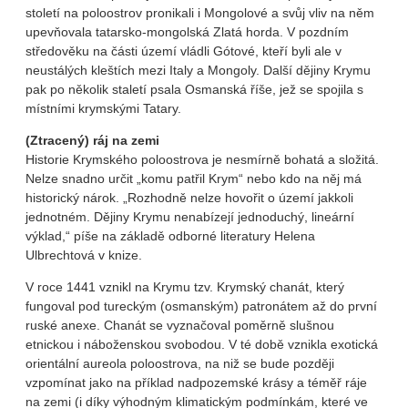
století na poloostrov pronikali i Mongolové a svůj vliv na něm
upevňovala tatarsko-mongolská Zlatá horda. V pozdním
středověku na části území vládli Gótové, kteří byli ale v
neustálých kleštích mezi Italy a Mongoly. Další dějiny Krymu
pak po několik staletí psala Osmanská říše, jež se spojila s
místními krymskými Tatary.
(Ztracený) ráj na zemi
Historie Krymského poloostrova je nesmírně bohatá a složitá.
Nelze snadno určit „komu patřil Krym“ nebo kdo na něj má
historický nárok. „Rozhodně nelze hovořit o území jakkoli
jednotném. Dějiny Krymu nenabízejí jednoduchý, lineární
výklad,“ píše na základě odborné literatury Helena
Ulbrechtová v knize.
V roce 1441 vznikl na Krymu tzv. Krymský chanát, který
fungoval pod tureckým (osmanským) patronátem až do první
ruské anexe. Chanát se vyznačoval poměrně slušnou
etnickou i náboženskou svobodou. V té době vznikla exotická
orientální aureola poloostrova, na niž se bude později
vzpomínat jako na příklad nadpozemské krásy a téměř ráje
na zemi (i díky výhodným klimatickým podmínkám, které ve