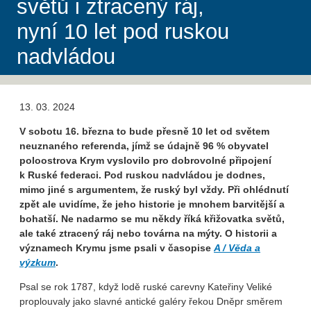
světů i ztracený ráj,
nyní 10 let pod ruskou
nadvládou
13. 03. 2024
V sobotu 16. března to bude přesně 10 let od světem
neuznaného referenda, jímž se údajně 96 % obyvatel
poloostrova Krym vyslovilo pro
dobrovolné připojení
k Ruské federaci. Pod ruskou nadvládou je dodnes,
mimo jiné s argumentem, že ruský byl vždy. Při ohlédnutí
zpět ale uvidíme, že jeho historie je mnohem barvitější a
bohatší. Ne nadarmo se mu někdy říká křižovatka světů,
ale také ztracený ráj nebo továrna na mýty. O historii a
významech Krymu jsme psali v časopise
A / Věda a
výzkum
.
Psal se rok 1787, když lodě ruské carevny Kateřiny Veliké
proplouvaly jako slavné antické galéry řekou Dněpr směrem