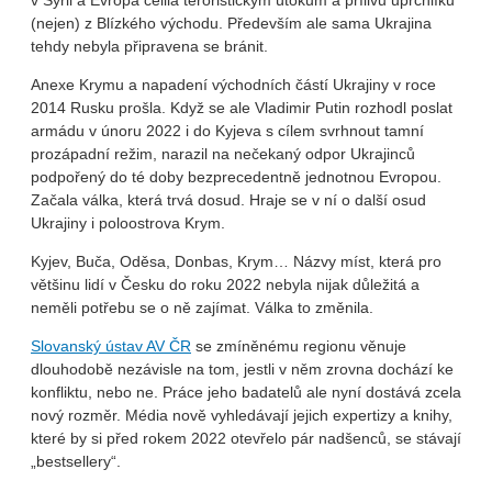
v Sýrii a Evropa čelila teroristickým útokům a přílivu uprchlíků
(nejen) z Blízkého východu. Především ale sama Ukrajina
tehdy nebyla připravena se bránit.
Anexe Krymu a napadení východních částí Ukrajiny v roce
2014 Rusku prošla. Když se ale Vladimir Putin rozhodl poslat
armádu v únoru 2022 i do Kyjeva s cílem svrhnout tamní
prozápadní režim, narazil na nečekaný odpor Ukrajinců
podpořený do té doby bezprecedentně jednotnou Evropou.
Začala válka, která trvá dosud. Hraje se v ní o další osud
Ukrajiny i poloostrova Krym.
Kyjev, Buča, Oděsa, Donbas, Krym… Názvy míst, která pro
většinu lidí v Česku do roku 2022 nebyla nijak důležitá a
neměli potřebu se o ně zajímat. Válka to změnila.
Slovanský ústav AV ČR
se zmíněnému regionu věnuje
dlouhodobě nezávisle na tom, jestli v něm zrovna dochází ke
konfliktu, nebo ne. Práce jeho badatelů ale nyní dostává zcela
nový rozměr. Média nově vyhledávají jejich expertizy a knihy,
které by si před rokem 2022 otevřelo pár nadšenců, se stávají
„bestsellery“.