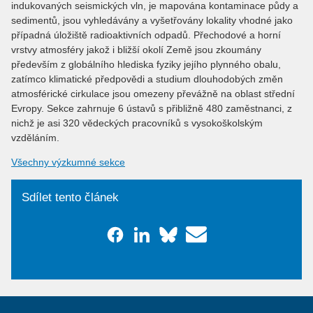
indukovaných seismických vln, je mapována kontaminace půdy a
sedimentů, jsou vyhledávány a vyšetřovány lokality vhodné jako
případná úložiště radioaktivních odpadů. Přechodové a horní
vrstvy atmosféry jakož i bližší okolí Země jsou zkoumány
především z globálního hlediska fyziky jejího plynného obalu,
zatímco klimatické předpovědi a studium dlouhodobých změn
atmosférické cirkulace jsou omezeny převážně na oblast střední
Evropy. Sekce zahrnuje 6 ústavů s přibližně 480 zaměstnanci, z
nichž je asi 320 vědeckých pracovníků s vysokoškolským
vzděláním.
Všechny výzkumné sekce
Sdílet tento článek