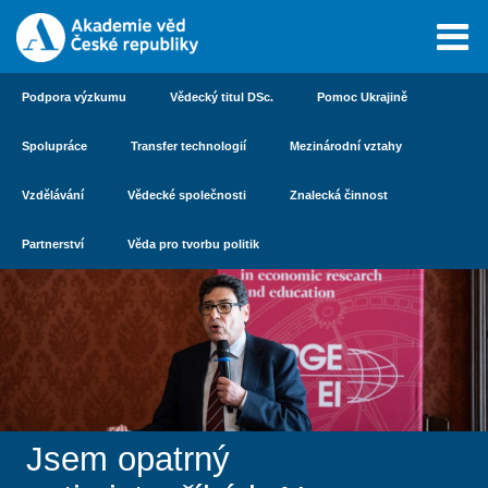
Podpora výzkumu
Vědecký titul DSc.
Pomoc Ukrajině
Spolupráce
Transfer technologií
Mezinárodní vztahy
Vzdělávání
Vědecké společnosti
Znalecká činnost
Partnerství
Věda pro tvorbu politik
Jsem opatrný