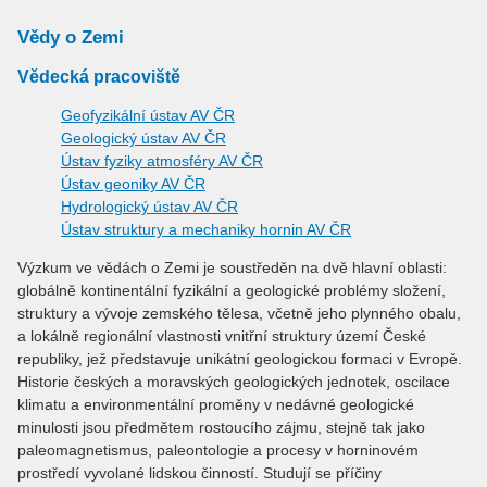
Vědy o Zemi
Vědecká pracoviště
Geofyzikální ústav AV ČR
Geologický ústav AV ČR
Ústav fyziky atmosféry AV ČR
Ústav geoniky AV ČR
Hydrologický ústav AV ČR
Ústav struktury a mechaniky hornin AV ČR
Výzkum ve vědách o Zemi je soustředěn na dvě hlavní oblasti:
globálně kontinentální fyzikální a geologické problémy složení,
struktury a vývoje zemského tělesa, včetně jeho plynného obalu,
a lokálně regionální vlastnosti vnitřní struktury území České
republiky, jež představuje unikátní geologickou formaci v Evropě.
Historie českých a moravských geologických jednotek, oscilace
klimatu a environmentální proměny v nedávné geologické
minulosti jsou předmětem rostoucího zájmu, stejně tak jako
paleomagnetismus, paleontologie a procesy v horninovém
prostředí vyvolané lidskou činností. Studují se příčiny