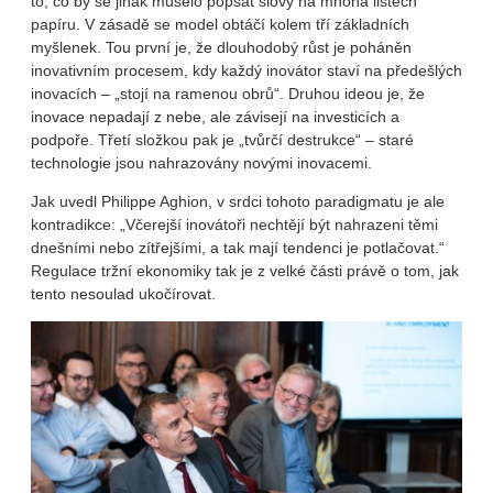
to, co by se jinak muselo popsat slovy na mnoha listech
papíru. V zásadě se model obtáčí kolem tří základních
myšlenek. Tou první je, že dlouhodobý růst je poháněn
inovativním procesem, kdy každý inovátor staví na předešlých
inovacích – „stojí na ramenou obrů“. Druhou ideou je, že
inovace nepadají z nebe, ale závisejí na investicích a
podpoře. Třetí složkou pak je „tvůrčí destrukce“ – staré
technologie jsou nahrazovány novými inovacemi.
Jak uvedl Philippe Aghion, v srdci tohoto paradigmatu je ale
kontradikce: „Včerejší inovátoři nechtějí být nahrazeni těmi
dnešními nebo zítřejšími, a tak mají tendenci je potlačovat.“
Regulace tržní ekonomiky tak je z velké části právě o tom, jak
tento nesoulad ukočírovat.