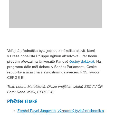
Veřejná přednáška byla jednou z několika aktivit, které
v Praze nobelista Philippe Aghion absolvoval. Pár hodin
předtím převzal na Univerzitě Karlově
čestný doktorát
. Na
programu dále měl debatu v Senátu Parlamentu České
republiky a účast na slavnostním galavečeru k 35. výročí
CERGE-EI.
Text: Leona Matušková, Divize vnějších vztahů SSČ AV ČR
Foto: René Volfík, CERGE-EI
Přečtěte si také
Zemřel Pavel Jungwirth, významný fyzikální chemik a