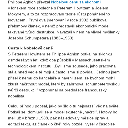
Philippe Aghion převzal
Nobelovu cenu za ekonomii
v loňském roce společně s Peterem Howittem a Joelem
Mokyrem, a to za rozpracování teorie růstu poháněného
inovacemi. První dva jmenovaní v roce 1992 publikovali
přelomový článek, v němž představili ekonomický model
takzvané tvůrčí destrukce. Navázali v něm na vlivné myšlenky
Josepha Schumpetera (1883–1950).
Cesta k Nobelově ceně
S Peterem Howittem se Philippe Aghion potkal na sklonku
osmdesátých let, když oba působili v Massachusettském
technologickém institutu. „Byli jsme sousedé, jeho pracovna
stála hned vedle té mojí a často jsme si povídali. Jednou jsem
přišel k němu do kanceláře a navrhl jsem, že bychom mohli
zkusit načrtnout model, který by zahrnoval schumpeterovskou
tvůrčí destrukci,“ vzpomínal na přednášce francouzský
nobelista.
Celou příhodu popsal, jako by šlo o tu nejsnazší věc na světě.
Potkali se, domluvili se a model skutečně „načrtli“. Hotový ho
měli už v březnu 1988, pak následovaly měsíce úprav a
editací textu, až článek o čtyři roky později vyšel v časopise