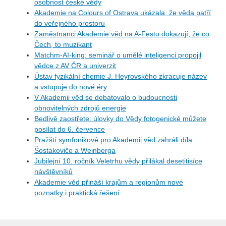
osobnost české vědy
Akademie na Colours of Ostrava ukázala, že věda patří
do veřejného prostoru
Zaměstnanci Akademie věd na A-Festu dokazují, že co
Čech, to muzikant
Matchm-AI-king: seminář o umělé inteligenci propojil
vědce z AV ČR a univerzit
Ústav fyzikální chemie J. Heyrovského zkracuje název
a vstupuje do nové éry
V Akademii věd se debatovalo o budoucnosti
obnovitelných zdrojů energie
Bedlivě zaostřete: úlovky do Vědy fotogenické můžete
posílat do 6. července
Pražští symfonikové pro Akademii věd zahráli díla
Šostakoviče a Weinberga
Jubilejní 10. ročník Veletrhu vědy přilákal desetitisíce
návštěvníků
Akademie věd přináší krajům a regionům nové
poznatky i praktická řešení