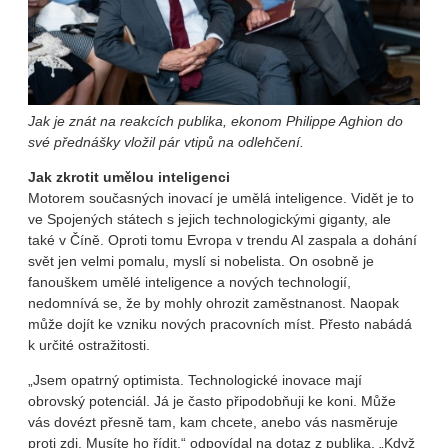
Jak je znát na reakcích publika, ekonom Philippe Aghion do
své přednášky vložil pár vtipů na odlehčení.
Jak zkrotit umělou inteligenci
Motorem současných inovací je umělá inteligence. Vidět je to
ve Spojených státech s jejich technologickými giganty, ale
také v Číně. Oproti tomu Evropa v trendu AI zaspala a dohání
svět jen velmi pomalu, myslí si nobelista. On osobně je
fanouškem umělé inteligence a nových technologií,
nedomnívá se, že by mohly ohrozit zaměstnanost. Naopak
může dojít ke vzniku nových pracovních míst. Přesto nabádá
k určité ostražitosti.
„Jsem opatrný optimista. Technologické inovace mají
obrovský potenciál. Já je často připodobňuji ke koni. Může
vás dovézt přesně tam, kam chcete, anebo vás nasměruje
proti zdi. Musíte ho řídit,“ odpovídal na dotaz z publika. „Když