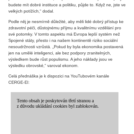
budete mít dobré instituce a politiku, půjde to. Když ne, jste ve
velkých potížích,“ dodal.
Podle něj je nesmírně důležité, aby měli lidé dobrý přístup ke
zdravotní péči, důstojnému příjmu a kvalitnímu vzdělání pro
své potomky. V tomto aspektu má Evropa lepší systém než
Spojené státy, přesto i na našem kontinentě riziko sociální
nesoudržnosti vzrůstá. „Pokud by byla ekonomika postavená
jen na umělé inteligenci, ale bez podpory zranitelných,
výsledkem bude růst populismu. A jeho náklady jsou ve
výsledku obrovské,“ varoval ekonom.
Celá přednáška je k dispozici na YouTubovém kanále
CERGE-EI: