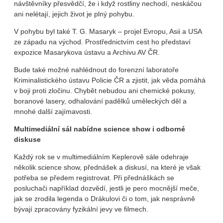
návštěvníky přesvědčí, že i když rostliny nechodí, neskáčou
ani nelétají, jejich život je plný pohybu.
V pohybu byl také T. G. Masaryk – projel Evropu, Asii a USA
ze západu na východ. Prostřednictvím cest ho představí
expozice Masarykova ústavu a Archivu AV ČR.
Bude také možné nahlédnout do forenzní laboratoře
Kriminalistického ústavu Policie ČR a zjistit, jak věda pomáhá
v boji proti zločinu. Chybět nebudou ani chemické pokusy,
boranové lasery, odhalování padělků uměleckých děl a
mnohé další zajímavosti.
Multimediální sál nabídne science show i odborné
diskuse
Každý rok se v multimediálním Keplerově sále odehraje
několik science show, přednášek a diskusí, na které je však
potřeba se předem registrovat. Při přednáškách se
posluchači například dozvědí, jestli je pero mocnější meče,
jak se zrodila legenda o Drákulovi či o tom, jak nesprávně
bývají zpracovány fyzikální jevy ve filmech.