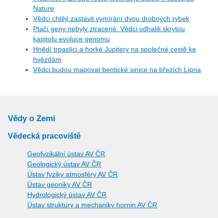
Nature
Vědci chtějí zastavit vymírání dvou drobných rybek
Ptačí geny nebyly ztracené. Vědci odhalili skrytou
kapitolu evoluce genomu
Hnědí trpaslíci a horké Jupitery na společné cestě ke
hvězdám
Vědci budou mapovat bentické sinice na březích Lipna
Vědy o Zemi
Vědecká pracoviště
Geofyzikální ústav AV ČR
Geologický ústav AV ČR
Ústav fyziky atmosféry AV ČR
Ústav geoniky AV ČR
Hydrologický ústav AV ČR
Ústav struktury a mechaniky hornin AV ČR