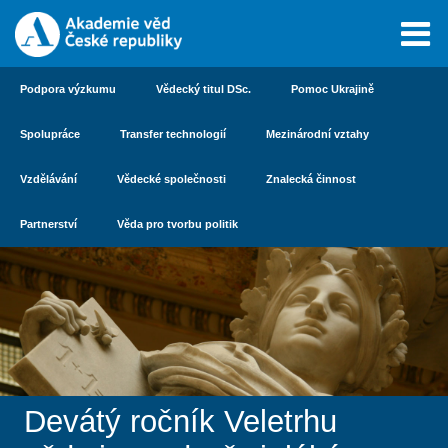
Podpora výzkumu
Vědecký titul DSc.
Pomoc Ukrajině
Spolupráce
Transfer technologií
Mezinárodní vztahy
Vzdělávání
Vědecké společnosti
Znalecká činnost
Partnerství
Věda pro tvorbu politik
Devátý ročník Veletrhu