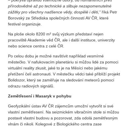
– pokrývá opravdu všemožné obory, od humanitních přes
přírodovědné až po technické a slibuje nezapomenutelné
zážitky pro všechny nadšence vědy, dospělé i děti,“
říká Petr
Borovský ze Střediska společných činností AV ČR, které
festival organizuje.
Na ploše okolo 8200 m² svůj výzkum představí nejen
pracoviště Akademie věd ČR, ale i další instituce, univerzity
nebo science centra z celé ČR.
Po celou dobu je možné navštívit například vesmírné
městečko. V nafukovacím planetáriu si můžou lidé za pomoci
virtuální reality zkusit, jaké to je na Měsíci nebo jakému
přetížení čelí astronauti. V městečku vědci také přiblíží projekt
Bolidozor, který se zaměřuje na sledování meteorů pomocí
odrazu radiových signálů.
Zemětřesení i Masaryk v pohybu
Geofyzikální ústav AV ČR zájemcům umožní vytvořit si své
vlastní zemětřesení. Na seizmickém vibračním stole si můžou
postavit vlastní budovu a pozorovat, zda odolá zemětřesným
vlnám či nikoli. Kolegové z Biologického centra zase