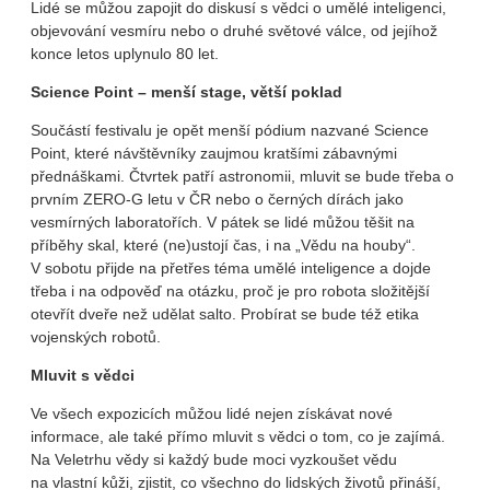
Lidé se můžou zapojit do diskusí s vědci o umělé inteligenci,
objevování vesmíru nebo o druhé světové válce, od jejíhož
konce letos uplynulo 80 let.
Science Point – menší stage, větší poklad
Součástí festivalu je opět menší pódium nazvané Science
Point, které návštěvníky zaujmou kratšími zábavnými
přednáškami. Čtvrtek patří astronomii, mluvit se bude třeba o
prvním ZERO-G letu v ČR nebo o černých dírách jako
vesmírných laboratořích. V pátek se lidé můžou těšit na
příběhy skal, které (ne)ustojí čas, i na „Vědu na houby“.
V sobotu přijde na přetřes téma umělé inteligence a dojde
třeba i na odpověď na otázku, proč je pro robota složitější
otevřít dveře než udělat salto. Probírat se bude též etika
vojenských robotů.
Mluvit s vědci
Ve všech expozicích můžou lidé nejen získávat nové
informace, ale také přímo mluvit s vědci o tom, co je zajímá.
Na Veletrhu vědy si každý bude moci vyzkoušet vědu
na vlastní kůži, zjistit, co všechno do lidských životů přináší,