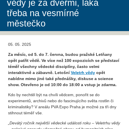
vědy je za dveřmi, láká
třeba na vesmírné
městečko
05. 05. 2025
Za měsíc, od 5. do 7. června, budou pražské Letňany
opět patřit vědě. Ve více než 100 expozicích se představí
téměř všechny vědecké disciplíny, často velmi
interaktivně a zábavně. Letošní
Veletrh vědy
opět
nabídne mimo jiné také přednášky, diskuse a science
show. Otevřeno je od 10:00 do 18:00 a vstup je zdarma.
Kdo by nechtěl být na chvíli vědcem, ponořit se do
experimentů, archivů nebo do fascinujícího světa rostlin či
kriminalistiky? V areálu PVA Expo Praha je možné za tři dny
stihnout téměř vše.
„Devátý ročník největší vědecké události roku – Veletrhu vědy