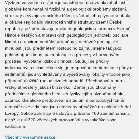
Výzkum ve vědách o Zemi je soustředěn na dvě hlavní oblasti:
globálně kontinentální fyzikální a geologické problémy složení,
struktury a vývoje zemského tělesa, včetně jeho plynného obalu,
a lokálně regionální vlastnosti vnitřní struktury území České
republiky, jež představuje unikátní geologickou formaci v Evropě.
Historie českých a moravských geologických jednotek, oscilace
klimatu a environmentální proměny v nedávné geologické
minulosti jsou předmětem rostoucího zájmu, stejně tak jako
paleomagnetismus, paleontologie a procesy v horninovém
prostředí vyvolané lidskou činností. Studují se příčiny
indukovaných seismických vln, je mapována kontaminace půdy a
sedimentů, jsou vyhledávány a vyšetřovány lokality vhodné jako
případná úložiště radioaktivních odpadů. Přechodové a horní
vrstvy atmosféry jakož i bližší okolí Země jsou zkoumány
především z globálního hlediska fyziky jejího plynného obalu,
zatímco klimatické předpovědi a studium dlouhodobých změn
atmosférické cirkulace jsou omezeny převážně na oblast střední
Evropy. Sekce zahrnuje 6 ústavů s přibližně 480 zaměstnanci, z
nichž je asi 320 vědeckých pracovníků s vysokoškolským
vzděláním.
Všechny výzkumné sekce