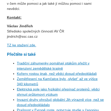
v čem může pomoci a jak také jí můžou pomoci i sami
nevědci.
Kontakt:
Václav Jindřich
Středisko společných činností AV ČR
jindrich@ssc.cas.cz
TZ ke stažení zde.
Přečtěte si také
Tradiční záhumenky pomáhají ptákům přežít v
intenzivní zemědělské krajině
Kořeny rostou jinak, než vědci dosud předpokládali
Zemětřesení na Kamčatce bylo „slyšet“ až ve výšce
340 kilometrů
Elektrická pole jako fyzikální přepínač proteinů: vědci
shrnují průlomový výzkum
Invazní druhy ohrožují globální Jih výrazně více, než se
dosud předpokládalo
Prašnost v Evropě roste, potvrzuje studie v časopisu