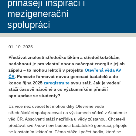
přinášejí inspiraci i
mezigenerační
spolupráci
01. 10. 2025
Předávat znalosti středoškolákům a středoškolačkám,
nadchnout je pro vlastní obor a načerpat energii z jejich
zápalu – to mohou lektoři v projektu
Otevřená věda AV
ČR
. Pomozte formovat novou generaci badatelů a
do
konce října 2025
zaregistrujte
svou stáž. Jak je vedení
stáží časově náročné a co výzkumníkům přináší
spolupráce se studenty?
Už více než dvacet let mohou díky Otevřené vědě
středoškoláci spolupracovat na výzkumech vědců z Akademie
věd ČR. Absolventi stáží nezřídka u vědy zůstanou. Chcete-li
předávat své
know-how
budoucí badatelské generaci, připojte
se k ostatním lektorům. Téma stáže i počet hodin, které se