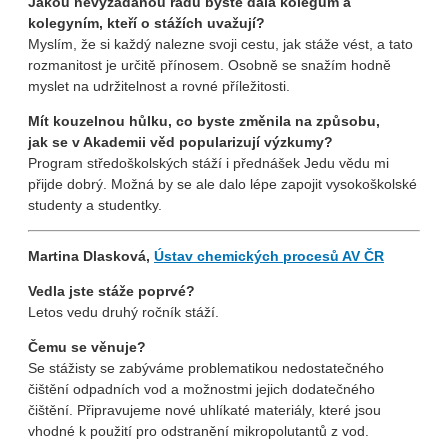
Jakou nevyžádanou radu byste dala kolegům a
kolegyním, kteří o stážích uvažují?
Myslím, že si každý nalezne svoji cestu, jak stáže vést, a tato
rozmanitost je určitě přínosem. Osobně se snažím hodně
myslet na udržitelnost a rovné příležitosti.
Mít kouzelnou hůlku, co byste změnila na způsobu,
jak se v Akademii věd popularizují výzkumy?
Program středoškolských stáží i přednášek Jedu vědu mi
přijde dobrý. Možná by se ale dalo lépe zapojit vysokoškolské
studenty a studentky.
Martina Dlasková,
Ústav chemických procesů AV ČR
Vedla jste stáže poprvé?
Letos vedu druhý ročník stáží.
Čemu se věnuje?
Se stážisty se zabýváme problematikou nedostatečného
čištění odpadních vod a možnostmi jejich dodatečného
čištění. Připravujeme nové uhlíkaté materiály, které jsou
vhodné k použití pro odstranění mikropolutantů z vod.