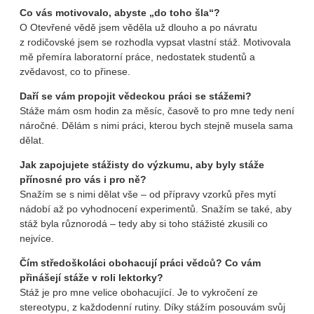
Co vás motivovalo, abyste „do toho šla“?
O Otevřené vědě jsem věděla už dlouho a po návratu
z rodičovské jsem se rozhodla vypsat vlastní stáž. Motivovala
mě přemíra laboratorní práce, nedostatek studentů a
zvědavost, co to přinese.
Daří se vám propojit vědeckou práci se stážemi?
Stáže mám osm hodin za měsíc, časově to pro mne tedy není
náročné. Dělám s nimi práci, kterou bych stejně musela sama
dělat.
Jak zapojujete stážisty do výzkumu, aby byly stáže
přínosné pro vás i pro ně?
Snažím se s nimi dělat vše – od přípravy vzorků přes mytí
nádobí až po vyhodnocení experimentů. Snažím se také, aby
stáž byla různorodá – tedy aby si toho stážisté zkusili co
nejvíce.
Čím středoškoláci obohacují práci vědců? Co vám
přinášejí stáže v roli lektorky?
Stáž je pro mne velice obohacující. Je to vykročení ze
stereotypu, z každodenní rutiny. Díky stážím posouvám svůj