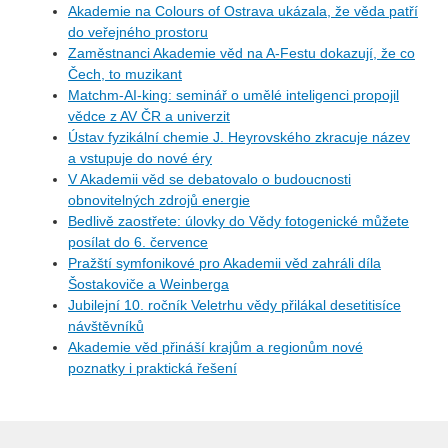
Akademie na Colours of Ostrava ukázala, že věda patří
do veřejného prostoru
Zaměstnanci Akademie věd na A-Festu dokazují, že co
Čech, to muzikant
Matchm-AI-king: seminář o umělé inteligenci propojil
vědce z AV ČR a univerzit
Ústav fyzikální chemie J. Heyrovského zkracuje název
a vstupuje do nové éry
V Akademii věd se debatovalo o budoucnosti
obnovitelných zdrojů energie
Bedlivě zaostřete: úlovky do Vědy fotogenické můžete
posílat do 6. července
Pražští symfonikové pro Akademii věd zahráli díla
Šostakoviče a Weinberga
Jubilejní 10. ročník Veletrhu vědy přilákal desetitisíce
návštěvníků
Akademie věd přináší krajům a regionům nové
poznatky i praktická řešení