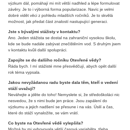
výzkum dál, pomáhají mi mít větší nadhled a lépe formulovat
závěry. Je to i výborná forma popularizace. Navíc je velmi
dobré vidět věci z pohledu mladších ročníků. Je to skvělá
možnost, jak předat část znalostí nastupující generaci.
Jste s bývalými stážisty v kontaktu?
Ano. Jeden stážista se dostal na zahraniční vysokou školu,
kde se bude nadále zabývat znečištěním vod. S druhým jsem
v kontaktu kvůli další spolupráci.
Zapojíte se do dalšího ročníku Otevřené vědy?
Ráda bych. I mí stážisté mne přesvědčují, abych opět další
rok téma vypsala.
Jakou nevyžádanou radu byste dala těm, kteří o vedení
stáží uvažují?
Neváhejte a jděte do toho! Nemyslete si, že středoškoláci nic
nesvedou, že s nimi bude jen práce. Jsou zapálení do
výzkumu a jejich nadšení se přesune i na vás. Úsilí a čas,
které do stáží vynaložíte, se vám vrátí.
Co byste na Otevřené vědě vylepšila?
Možná by mi vyhovovala větší časová variabilita, třeba