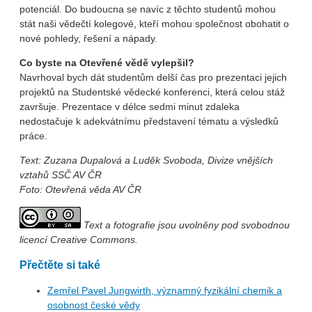
potenciál. Do budoucna se navíc z těchto studentů mohou
stát naši vědečtí kolegové, kteří mohou společnost obohatit o
nové pohledy, řešení a nápady.
Co byste na Otevřené vědě vylepšil?
Navrhoval bych dát studentům delší čas pro prezentaci jejich
projektů na Studentské vědecké konferenci, která celou stáž
završuje. Prezentace v délce sedmi minut zdaleka
nedostačuje k adekvátnímu představení tématu a výsledků
práce.
Text: Zuzana Dupalová a Luděk Svoboda, Divize vnějších
vztahů SSČ AV ČR
Foto: Otevřená věda AV ČR
Text a fotografie jsou uvolněny pod svobodnou
licencí Creative Commons.
Přečtěte si také
Zemřel Pavel Jungwirth, významný fyzikální chemik a
osobnost české vědy