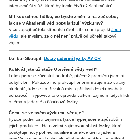
intenzivnější stáž, která by trvala čtyři až šest měsíců.
Mít kouzelnou hůlku, co byste změnila na způsobu,
jak se v Akademii věd popularizují výzkumy?
Více zapojit učitele středních škol. Líbí se mi projekt
Jedu
vědu
, ale myslím, že o něj není právě od učitelů takový
zájem.
Dalibor Skoupil,
Ústav jaderné fyziky AV ČR
Kolikrát jste už stáže Otevřené vědy vedl?
Letos jsem se zúčastnil podruhé, přičemž premiéru jsem si
odbyl vloni. Pokaždé mě překvapil enormní zájem ze strany
studentů, kdy se na tři volná místa přihlásil desetinásobek
uchazečů – vypovídá to o opravdu velkém zájmu mladých lidí
o témata jaderné a částicové fyziky.
Čemu se ve svém výzkumu věnuje?
Fyzice podivnosti, zejména fyzice hyperjader a způsobům
jejich produkce. Jde o velmi zajímavou oblast fyziky, která
poskytuje nový pohled na silné interakce uvnitř jader a
umožňuje studovat velmi aktuální problematiku – například