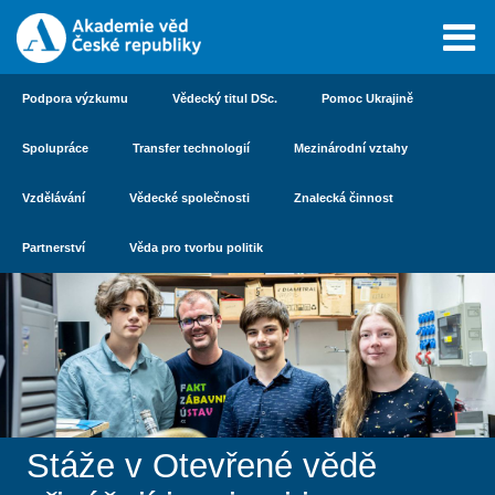
Podpora výzkumu
Vědecký titul DSc.
Pomoc Ukrajině
Spolupráce
Transfer technologií
Mezinárodní vztahy
Vzdělávání
Vědecké společnosti
Znalecká činnost
Partnerství
Věda pro tvorbu politik
Stáže v Otevřené vědě