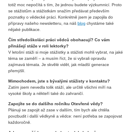
totiž moc nepočítá s tím, že jednou budete výzkumnicí. Proto
se stážistům a stážistkám snažím předávat především
poznatky o vědecké práci. Konkrétně jsem je zapojila do
přípravy našeho newsletteru, na náš
blog
chystáme také
nějaké publikace.
Čím středoškoláci práci vědců obohacují? Co vám
přinášejí stáže v roli lektorky?
V letošní stáži si moje stážistky a stážisti mohli vybrat, na jaké
téma se zaměří – a musím říct, že si vybrali opravdu
zajímavá témata. Je skvělé vidět, jak mladší generace
přemýšlí.
Mimochodem, jste s bývalými stážisty v kontaktu?
Zatím jsem nevedla tolik stáží, ale určitě všichni míří na
vysoké školy a někteří také do zahraničí.
Zapojíte se do dalšího ročníku Otevřené vědy?
Plánuji se zapojit až zase v dalším, tím bych ale chtěla
povzbudit i další vědkyně a vědce: není potřeba se zapojovat
každoročně.