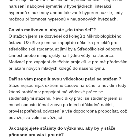
narušení nábojové symetrie v hyperjádrech, interakci
hyperonů s nukleony anebo takzvané hyperon puzzle, tedy
možnou přítomnost hyperonů v neutronových hvězdách.
Co vás motivovalo, abyste „do toho šel“?
O stážích jsem se dozvěděl od kolegů z Mikrobiologického
ústavu. Už dříve jsem se zapojil do několika projektů pro
středoškolské studenty, ať jimi byla Středoškolská odborná
činnost anebo miniprojekty na Týdnu vědy na Jaderce.
Motivací pro zapojení do těchto projektů je pro mě především
přilákání nových mladých kolegů do našeho týmu.
Daří se vám propojit svou vědeckou práci se stážemi?
Stáže nejsou nijak extrémně časově náročné, a nevidím tedy
žádný problém v propojení mé vědecké práce se
studentskými stážemi. Navíc díky práci se studenty jsem si
musel spoustu témat znovu po letech důkladně načíst,
provést potřebná odvození a vše dopodrobna propočítat, což
považuji za velmi osvěžující.
Jak zapojujete stážisty do výzkumu, aby byly stáže
přínosné pro vás i pro ně?