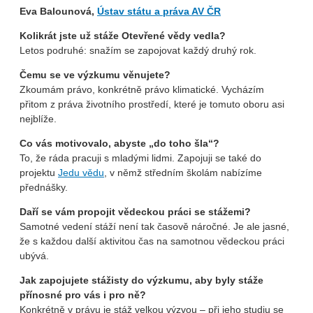
Eva Balounová,
Ústav státu a práva AV ČR
Kolikrát jste už stáže Otevřené vědy vedla?
Letos podruhé: snažím se zapojovat každý druhý rok.
Čemu se ve výzkumu věnujete?
Zkoumám právo, konkrétně právo klimatické. Vycházím
přitom z práva životního prostředí, které je tomuto oboru asi
nejblíže.
Co vás motivovalo, abyste „do toho šla“?
To, že ráda pracuji s mladými lidmi. Zapojuji se také do
projektu
Jedu vědu
, v němž středním školám nabízíme
přednášky.
Daří se vám propojit vědeckou práci se stážemi?
Samotné vedení stáží není tak časově náročné. Je ale jasné,
že s každou další aktivitou čas na samotnou vědeckou práci
ubývá.
Jak zapojujete stážisty do výzkumu, aby byly stáže
přínosné pro vás i pro ně?
Konkrétně v právu je stáž velkou výzvou – při jeho studiu se