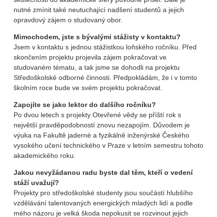
nutné zmínit také neutuchající nadšení studentů a jejich
opravdový zájem o studovaný obor.
Mimochodem, jste s bývalými stážisty v kontaktu?
Jsem v kontaktu s jednou stážistkou loňského ročníku. Před
skončením projektu projevila zájem pokračovat ve
studovaném tématu, a tak jsme se dohodli na projektu
Středoškolské odborné činnosti. Předpokládám, že i v tomto
školním roce bude ve svém projektu pokračovat.
Zapojíte se jako lektor do dalšího ročníku?
Po dvou letech s projekty Otevřené vědy se příští rok s
největší pravděpodobností znovu nezapojím. Důvodem je
výuka na Fakultě jaderné a fyzikálně inženýrské Českého
vysokého učení technického v Praze v letním semestru tohoto
akademického roku.
Jakou nevyžádanou radu byste dal těm, kteří o vedení
stáží uvažují?
Projekty pro středoškolské studenty jsou součástí hlubšího
vzdělávání talentovaných energických mladých lidí a podle
mého názoru je velká škoda nepokusit se rozvinout jejich