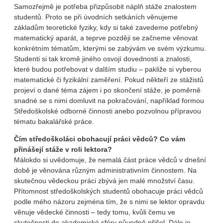
Samozřejmě je potřeba přizpůsobit náplň stáže znalostem
studentů. Proto se při úvodních setkáních věnujeme
základům teoretické fyziky, kdy si také zavedeme potřebný
matematický aparát, a teprve později se začneme věnovat
konkrétním tématům, kterými se zabývám ve svém výzkumu.
Studenti si tak kromě jiného osvojí dovednosti a znalosti,
které budou potřebovat v dalším studiu – pakliže si vyberou
matematické či fyzikální zaměření. Pokud někteří ze stážistů
projeví o dané téma zájem i po skončení stáže, je poměrně
snadné se s nimi domluvit na pokračování, například formou
Středoškolské odborné činnosti anebo pozvolnou přípravou
tématu bakalářské práce.
Čím středoškoláci obohacují práci vědců? Co vám
přinášejí stáže v roli lektora?
Málokdo si uvědomuje, že nemalá část práce vědců v dnešní
době je věnována různým administrativním činnostem. Na
skutečnou vědeckou práci zbývá jen malé množství času.
Přítomnost středoškolských studentů obohacuje práci vědců
podle mého názoru zejména tím, že s nimi se lektor opravdu
věnuje vědecké činnosti – tedy tomu, kvůli čemu ve
skutečnosti do akademické sféry původně přišel. Dále je