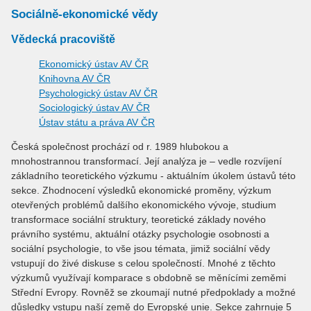
Sociálně-ekonomické vědy
Vědecká pracoviště
Ekonomický ústav AV ČR
Knihovna AV ČR
Psychologický ústav AV ČR
Sociologický ústav AV ČR
Ústav státu a práva AV ČR
Česká společnost prochází od r. 1989 hlubokou a
mnohostrannou transformací. Její analýza je – vedle rozvíjení
základního teoretického výzkumu - aktuálním úkolem ústavů této
sekce. Zhodnocení výsledků ekonomické proměny, výzkum
otevřených problémů dalšího ekonomického vývoje, studium
transformace sociální struktury, teoretické základy nového
právního systému, aktuální otázky psychologie osobnosti a
sociální psychologie, to vše jsou témata, jimiž sociální vědy
vstupují do živé diskuse s celou společností. Mnohé z těchto
výzkumů využívají komparace s obdobně se měnícími zeměmi
Střední Evropy. Rovněž se zkoumají nutné předpoklady a možné
důsledky vstupu naší země do Evropské unie. Sekce zahrnuje 5