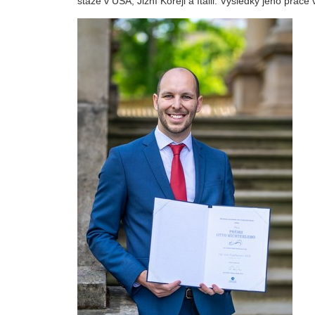
stáže v USA, Jižní Koreji a Itálii. Výsledky jeho pr