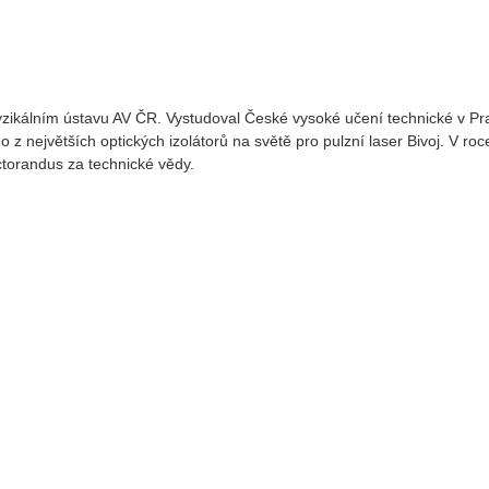
yzikálním ústavu AV ČR. Vystudoval České vysoké učení technické v Pr
 z největších optických izolátorů na světě pro pulzní laser Bivoj. V ro
ctorandus za technické vědy.