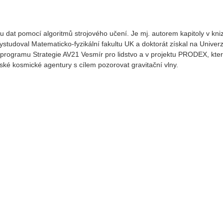
u dat pomocí algoritmů strojového učení. Je mj. autorem kapitoly v kni
ystudoval Matematicko-fyzikální fakultu UK a doktorát získal na Univerz
 programu Strategie AV21 Vesmír pro lidstvo a v projektu PRODEX, kte
ské kosmické agentury s cílem pozorovat gravitační vlny.