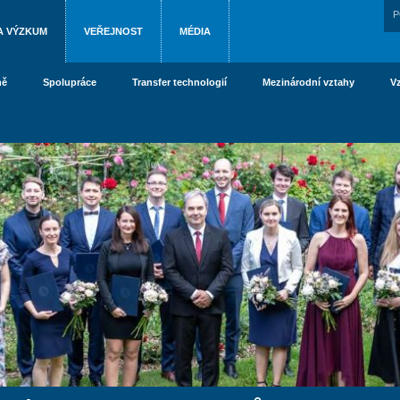
P
A VÝZKUM
VEŘEJNOST
MÉDIA
ně
Spolupráce
Transfer technologií
Mezinárodní vztahy
V