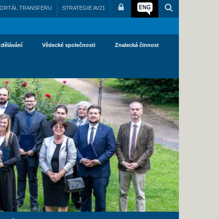
ORTÁL TRANSFERU
STRATEGIE AV21
zdělávání
Vědecké společnosti
Znalecká činnost