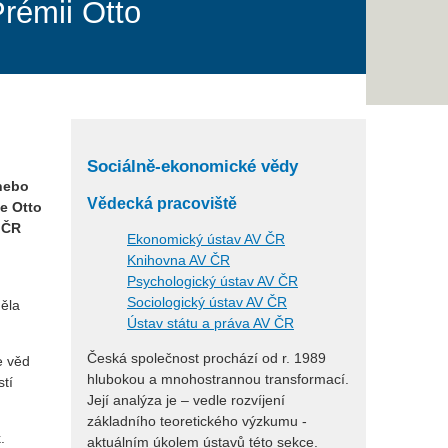
rémii Otto
Sociálně-ekonomické vědy
 nebo
Vědecká pracoviště
ie Otto
 ČR
Ekonomický ústav AV ČR
Knihovna AV ČR
Psychologický ústav AV ČR
Sociologický ústav AV ČR
ěla
Ústav státu a práva AV ČR
Česká společnost prochází od r. 1989
e věd
hlubokou a mnohostrannou transformací.
stí
Její analýza je – vedle rozvíjení
základního teoretického výzkumu -
.
aktuálním úkolem ústavů této sekce.