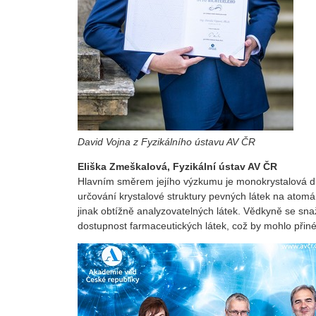
David Vojna z Fyzikálního ústavu AV ČR
Eliška Zmeškalová, Fyzikální ústav AV ČR
Hlavním směrem jejího výzkumu je monokrystalová dif
určování krystalové struktury pevných látek na atomár
jinak obtížně analyzovatelných látek. Vědkyně se snaží 
dostupnost farmaceutických látek, což by mohlo přiné