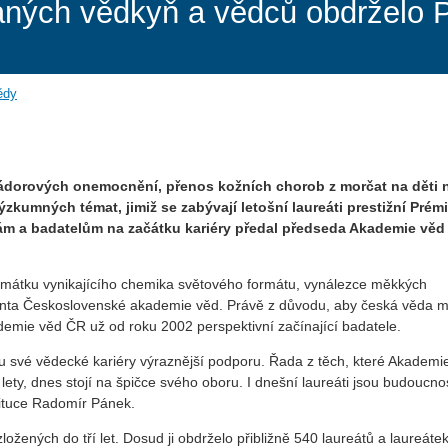
aných vědkyň a vědců obdrželo P
ědy
ba nádorových onemocnění, přenos kožních chorob z morčat na děti
ýzkumných témat, jimiž se zabývají letošní laureáti prestižní Prém
kám a badatelům na začátku kariéry předal předseda Akademie věd
amátku vynikajícího chemika světového formátu, vynálezce měkkých
denta Československé akademie věd. Právě z důvodu, aby česká věda m
emie věd ČR už od roku 2002 perspektivní začínající badatele.
hu své vědecké kariéry výraznější podporu. Řada z těch, které Akademi
lety, dnes stojí na špičce svého oboru. I dnešní laureáti jsou budoucno
tituce Radomír Pánek.
ožených do tří let. Dosud ji obdrželo přibližně 540 laureátů a laureátek