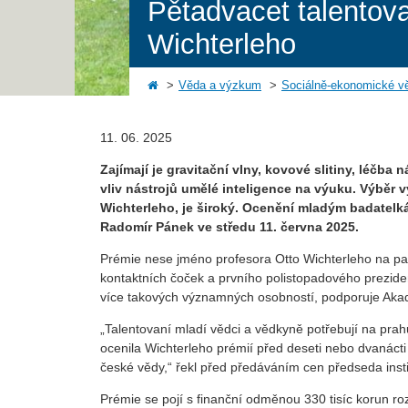
Pětadvacet talentov
Wichterleho
Věda a výzkum
Sociálně-ekonomické v
11. 06. 2025
Zajímají je gravitační vlny, kovové slitiny, léč
vliv nástrojů umělé inteligence na výuku. Výběr v
Wichterleho, je široký. Ocenění mladým badatel
Radomír Pánek ve středu 11. června 2025.
Prémie nese jméno profesora Otto Wichterleho na p
kontaktních čoček a prvního polistopadového prezi
více takových významných osobností, podporuje Akad
„Talentovaní mladí vědci a vědkyně potřebují na pra
ocenila Wichterleho prémií před deseti nebo dvanácti 
české vědy,“ řekl před předáváním cen předseda ins
Prémie se pojí s finanční odměnou 330 tisíc korun rozl