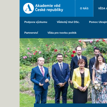
O NÁS
VĚDA 
Podpora výzkumu
Vědecký titul DSc.
Pomoc Ukraji
Partnerství
Věda pro tvorbu politik