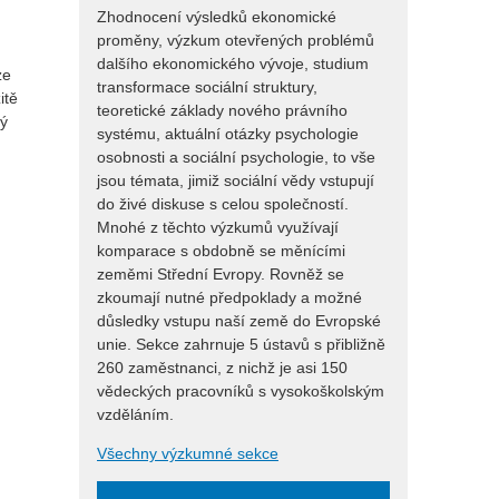
Zhodnocení výsledků ekonomické
proměny, výzkum otevřených problémů
dalšího ekonomického vývoje, studium
ze
transformace sociální struktury,
itě
teoretické základy nového právního
rý
systému, aktuální otázky psychologie
osobnosti a sociální psychologie, to vše
jsou témata, jimiž sociální vědy vstupují
do živé diskuse s celou společností.
Mnohé z těchto výzkumů využívají
komparace s obdobně se měnícími
zeměmi Střední Evropy. Rovněž se
zkoumají nutné předpoklady a možné
důsledky vstupu naší země do Evropské
unie. Sekce zahrnuje 5 ústavů s přibližně
260 zaměstnanci, z nichž je asi 150
vědeckých pracovníků s vysokoškolským
vzděláním.
Všechny výzkumné sekce