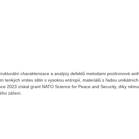
 strukturální charakterizace a analýzy defektů metodami pozitronové anih
tenkých vrstev slitin s vysokou entropií, materiálů s řadou unikátních
roce 2023 získal grant NATO Science for Peace and Security, díky němuž
ého záření.