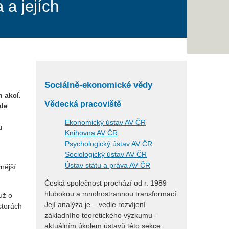
 a jejích
Sociálně-ekonomické vědy
 akcí.
Vědecká pracoviště
ale
Ekonomický ústav AV ČR
u
Knihovna AV ČR
Psychologický ústav AV ČR
Sociologický ústav AV ČR
Ústav státu a práva AV ČR
nější
Česká společnost prochází od r. 1989
hlubokou a mnohostrannou transformací.
už o
Její analýza je – vedle rozvíjení
storách
základního teoretického výzkumu -
aktuálním úkolem ústavů této sekce.