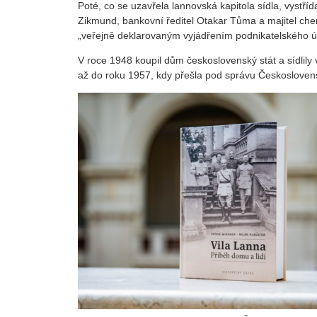
Poté, co se uzavřela lannovská kapitola sídla, vystřída
Zikmund, bankovní ředitel Otakar Tůma a majitel chem
„veřejně deklarovaným vyjádřením podnikatelského 
V roce 1948 koupil dům československý stát a sídlily 
až do roku 1957, kdy přešla pod správu Českosloven