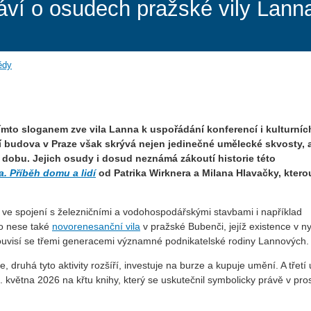
ví o osudech pražské vily Lanna
ědy
ímto sloganem zve vila Lanna k uspořádání konferencí i kulturních
 budova v Praze však skrývá nejen jedinečné umělecké skvosty, 
 dobu. Jejich osudy i dosud neznámá zákoutí historie této
a. Příběh domu a lidí
od Patrika Wirknera a Milana Hlavačky, ktero
e spojení s železničními a vodohospodářskými stavbami i například
o nese také
novorenesanční vila
v pražské Bubenči, jejíž existence v ny
souvisí se třemi generacemi významné podnikatelské rodiny Lannových.
 druhá tyto aktivity rozšíří, investuje na burze a kupuje umění. A třetí 
 května 2026 na křtu knihy, který se uskutečnil symbolicky právě v pro