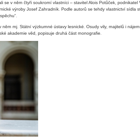
li se v něm čtyři soukromí vlastníci – stavitel Alois Potůček, podnikatel
ické výroby Josef Zahradník. Podle autorů se tehdy vlastnictví sídla s
úspěchu“.
v něm mj. Státní výzkumné ústavy lesnické. Osudy vily, majitelů i náje
ské akademie věd, popisuje druhá část monografie.