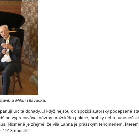
tavil, a Milan Hlavačka.
panují určité dohady. „I když nejsou k dispozici autorsky podepsané st
adšího vypracovával návrhy pražského paláce, hrobky nebo bubenečské
tius. Nicméně je zřejmé, že vila Lanna je pražským fenoménem, kterém
 1913 opustili.“