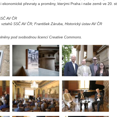
é i ekonomické převraty a proměny, kterými Praha i naše země ve 20. st
 SSČ AV ČR
ch vztahů SSČ AV ČR; František Záruba, Historický ústav AV ČR
volněny pod svobodnou licencí Creative Commons.