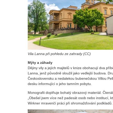
Vila Lanna při pohledu ze zahrady (CC)
Mýty a záhady
Dějiny vily a jejích majitelů v knize obohacují dva pří
Lanna, jenž původně sloužil jako vedlejší budova. D
Československu a nedalekou bubenečskou Villou Pell
desku informující o jeho tamním pobytu.
Monografii doplňuje bohatý obrazový materiál. Čtenář
„Obešel jsem více než padesát osob nebo institucí, kte
Wirkner mravenčí práci při shromažďování podkladů.