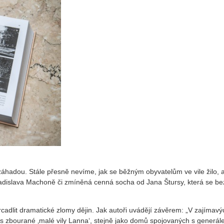
záhadou. Stále přesně nevíme, jak se běžným obyvatelům ve vile žilo, 
Ladislava Machoně či zmíněná cenná socha od Jana Štursy, která se be
dlit dramatické zlomy dějin. Jak autoři uvádějí závěrem: „V zajímavý
s zbourané ‚malé vily Lanna‘, stejně jako domů spojovaných s generá