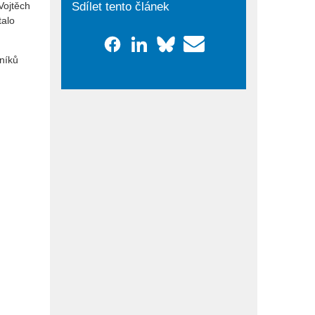
Sdílet tento článek
 Vojtěch
talo
mníků