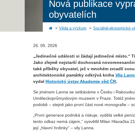
Nová publikace vyprá
obyvatelích
Věda a výzkum
Sociálně-ekonomické v
26. 05. 2026
„Jedinečné události si žádají jedinečné místo.“ T
Jako zřejmě nejstarší dochovaná novorenesanční
také příběhy obyvatel, jež v mnohém zrcadlí svou
architektonické památky odkrývá kniha
Vila Lann
vydal
Historický ústav Akademie věd ČR
.
Se jménem Lanna se setkáváme v Česku i Rakousku v
Uměleckoprůmyslovým muzeem v Praze. Totéž jmén
podobě – stejně jako první část nové monografie – 
„První generace podniká a riskuje, vydělá velké peníze,
tento odkaz nemá zájem,“ vysvětlil Milan Hlavačka 21.
její „hlavní hrdinky“ – vily Lanna.