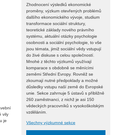
Zhodnocení výsledků ekonomické
proměny, výzkum otevřených problémů
dalšího ekonomického vývoje, studium
transformace sociální struktury,
teoretické základy nového právního
systému, aktuální otázky psychologie
osobnosti a sociální psychologie, to vše
jsou témata, jimiž sociální vědy vstupují
do živé diskuse s celou společností.
Mnohé z těchto výzkumů využívají
komparace s obdobně se měnícími
zeměmi Střední Evropy. Rovněž se
zkoumají nutné předpoklady a možné
důsledky vstupu naší země do Evropské
unie. Sekce zahrnuje 5 ústavů s přibližně
260 zaměstnanci, z nichž je asi 150
vědeckých pracovníků s vysokoškolským
avební
vzděláním.
 vily
u je
Všechny výzkumné sekce