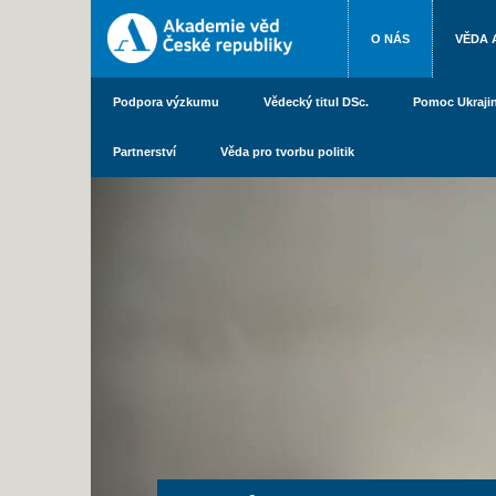
O NÁS
VĚDA 
Podpora výzkumu
Vědecký titul DSc.
Pomoc Ukraji
Partnerství
Věda pro tvorbu politik