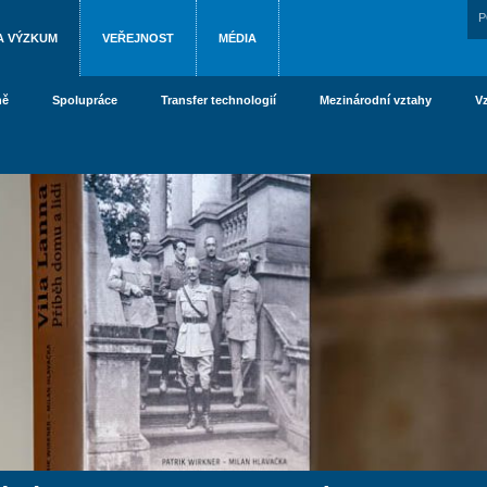
P
A VÝZKUM
VEŘEJNOST
MÉDIA
ně
Spolupráce
Transfer technologií
Mezinárodní vztahy
V