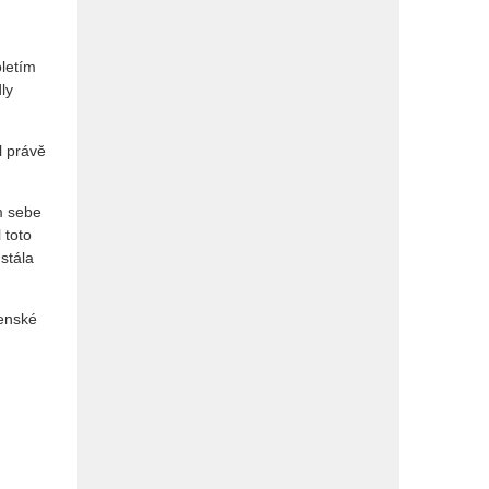
oletím
ly
l právě
m sebe
 toto
stála
jenské