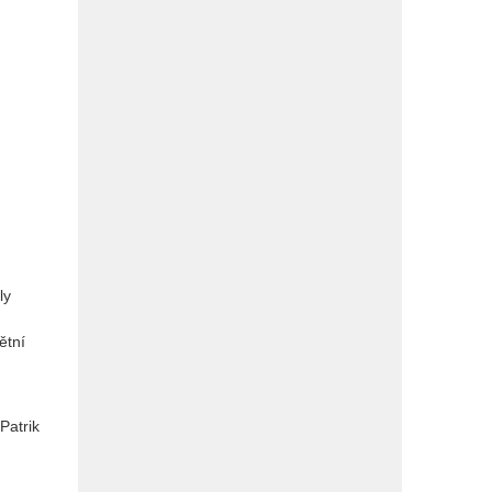
ly
ětní
Patrik