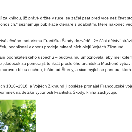
 za knihou, již právě držíte v ruce, se začal psát před více než čtvrt st
noších,“ seznamuje publikace čtenáře s událostmi, které nakonec ved
iválečného motorismu Františka Škody dozvěděl, že část dětství strávi
eček, podnikatel v oboru prodeje minerálních olejů Vojtěch Zikmund.
ování podnikatelského úspěchu – budova mu umožňovala, aby měl kole
 „dědeček za pomoci již tenkrát proslulého architekta Machoně vybavil
morovou bílou sochou, tuším od Štursy, a sice myjící se pannou, která 
etech 1916–1918, a Vojtěch Zikmund ji posléze pronajal Francouzské vo
vzpomínek na dětské výtržnosti Františka Škody, kniha zachycuje.