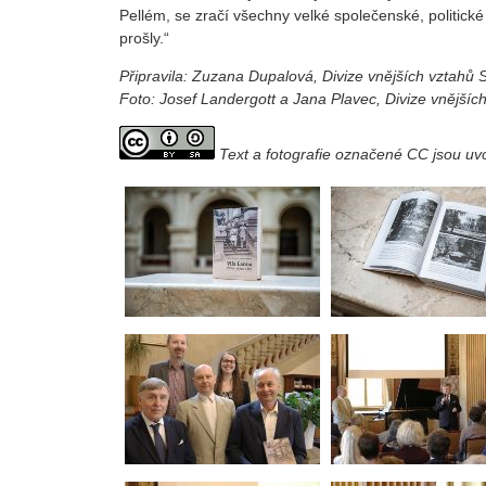
Pellém, se zračí všechny velké společenské, politick
prošly.“
Připravila: Zuzana Dupalová, Divize vnějších vztahů
Foto: Josef Landergott a Jana Plavec, Divize vnější
Text a fotografie označené CC jsou u