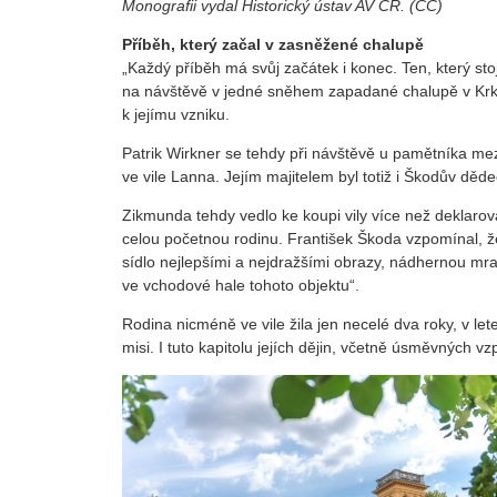
Monografii vydal Historický ústav AV ČR. (CC)
Příběh, který začal v zasněžené chalupě
„Každý příběh má svůj začátek i konec. Ten, který stojí
na návštěvě v jedné sněhem zapadané chalupě v Krko
k jejímu vzniku.
Patrik Wirkner se tehdy při návštěvě u pamětníka mez
ve vile Lanna. Jejím majitelem byl totiž i Škodův děd
Zikmunda tehdy vedlo ke koupi vily více než deklar
celou početnou rodinu. František Škoda vzpomínal, že
sídlo nejlepšími a nejdražšími obrazy, nádhernou mra
ve vchodové hale tohoto objektu“.
Rodina nicméně ve vile žila jen necelé dva roky, v l
misi. I tuto kapitolu jejích dějin, včetně úsměvných 