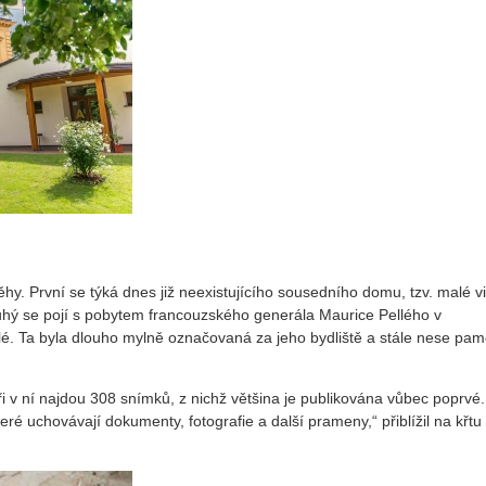
běhy. První se týká dnes již neexistujícího sousedního domu, tzv. malé vi
ruhý se pojí s pobytem francouzského generála Maurice Pellého v
é. Ta byla dlouho mylně označovaná za jeho bydliště a stále nese pam
i v ní najdou 308 snímků, z nichž většina je publikována vůbec poprvé.
ré uchovávají dokumenty, fotografie a další prameny,“ přiblížil na křtu 