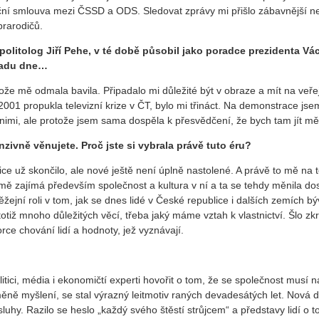
ziční smlouva mezi ČSSD a ODS. Sledovat zprávy mi přišlo zábavnější n
prarodičů.
politolog Jiří Pehe, v té době působil jako poradce prezidenta Vá
ořadu dne…
tože mě odmala bavila. Připadalo mi důležité být v obraze a mít na veře
2001 propukla televizní krize v ČT, bylo mi třináct. Na demonstrace jse
u s nimi, ale protože jsem sama dospěla k přesvědčení, že bych tam jít mě
zivně věnujete. Proč jste si vybrala právě tuto éru?
ice už skončilo, ale nové ještě není úplně nastolené. A právě to mě na 
 mě zajímá především společnost a kultura v ní a ta se tehdy měnila do
ejní roli v tom, jak se dnes lidé v České republice i dalších zemích b
otiž mnoho důležitých věcí, třeba jaký máme vztah k vlastnictví. Šlo zk
rce chování lidí a hodnoty, jež vyznávají.
tici, média i ekonomičtí experti hovořit o tom, že se společnost musí n
změně myšlení, se stal výrazný leitmotiv raných devadesátých let. Nová 
uhy. Razilo se heslo „každý svého štěstí strůjcem“ a představy lidí o t