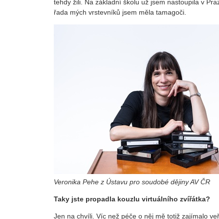
tehdy žili. Na základní školu už jsem nastoupila v Pr
řada mých vrstevníků jsem měla tamagoči.
Veronika Pehe z Ústavu pro soudobé dějiny AV ČR
Taky jste propadla kouzlu virtuálního zvířátka?
Jen na chvíli. Víc než péče o něj mě totiž zajímalo ve