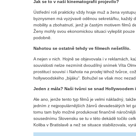
Jak se to v naší kinematografii projevilo?
Ústřední roli prakticky vždy hraje muž a žena vystupuj
byznysmen má vyzývavě oděnou sekretářku, každý dokt
mobility a zbohatnutí, jenž je častým motivem filmů 
Ženy mohly svou ekonomickou situaci vylepšit pouze 
podobně.
Nahotou se ostatně tehdy ve filmech nešetřilo.
A nejen v nich. Hojně se objevovala i v reklamách, ka
souvislosti nelze nezmínit dvoudílný snímek Víta Ol
prostitucí souvisí i
Nahota na prodej
téhož tvůrce, co
hollywoodského „bijáku“. Bohužel se však moc nezada
Jeden z mála? Naši tvůrci se snad Hollywoodem i
Ale ano, jenže tento typ filmů je velmi nákladný, tak
jedním z nejpopulárnějších žánrů devadesátých let gan
tomu tam bylo možné produkovat finančně náročnější s
sousednímu Slovensku se tu v této dekádě točilo celk
Koliba v Bratislavě a než se situace stabilizovala, vyr