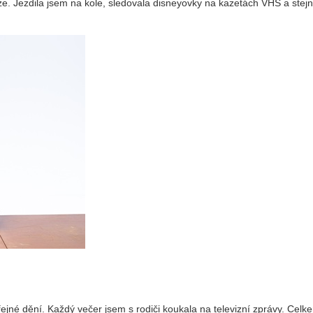
aze. Jezdila jsem na kole, sledovala disneyovky na kazetách VHS a stejn
řejné dění. Každý večer jsem s rodiči koukala na televizní zprávy. Celk