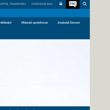
ORTÁL TRANSFERU
STRATEGIE AV21
zdělávání
Vědecké společnosti
Znalecká činnost