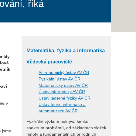
ování, říká
Matematika, fyzika a informatika
riály
Vědecká pracoviště
adová
etník
Astronomický ústav AV ČR
Fyzikální ústav AV ČR
Matematický ústav AV ČR
baví
Ústav informatiky AV ČR
Ústav jaderné fyziky AV ČR
ale v
Ústav teorie informace a
automatizace AV ČR
Fyzikální výzkum pokrývá široké
spektrum problémů, od základních složek
e jsme
hmoty a fundamentálních přírodních