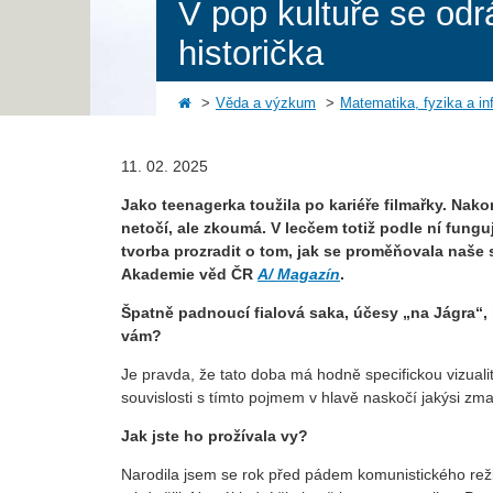
V pop kultuře se odr
historička
Věda a výzkum
Matematika, fyzika a in
11. 02. 2025
Jako teenagerka toužila po kariéře filmařky. Nak
netočí, ale zkoumá. V lecčem totiž podle ní fun
tvorba prozradit o tom, jak se proměňovala naše s
Akademie věd ČR
A/ Magazín
.
Špatně padnoucí fialová saka, účesy „na Jágra“,
vám?
Je pravda, že tato doba má hodně specifickou vizuali
souvislosti s tímto pojmem v hlavě naskočí jakýsi zm
Jak jste ho prožívala vy?
Narodila jsem se rok před pádem komunistického režim