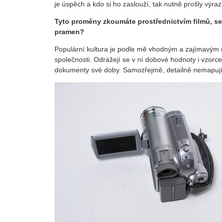
je úspěch a kdo si ho zaslouží, tak nutně prošly výra
Tyto proměny zkoumáte prostřednictvím filmů, seri
pramen?
Populární kultura je podle mě vhodným a zajímavým 
společnosti. Odrážejí se v ní dobové hodnoty i vzorce c
dokumenty své doby. Samozřejmě, detailně nemapují h