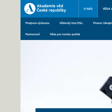
O NÁS
VĚDA 
Podpora výzkumu
Vědecký titul DSc.
Pomoc Ukraji
Partnerství
Věda pro tvorbu politik