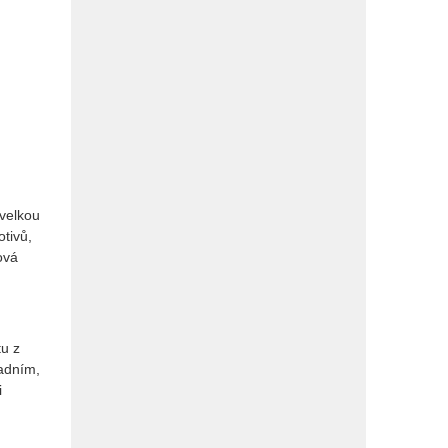
 velkou
tivů,
ová
tu z
padním,
i