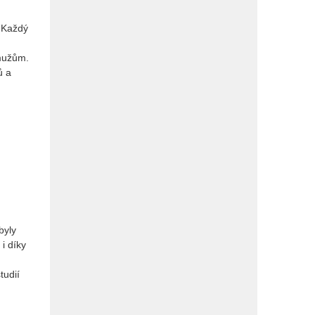
. Každý
 mužům.
ů a
byly
i díky
tudií