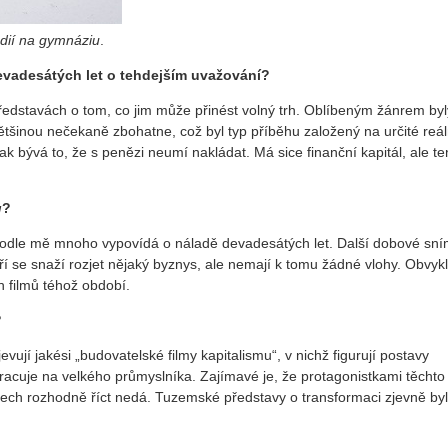
udií na gymnáziu
.
evadesátých let o tehdejším uvažování?
 představách o tom, co jim může přinést volný trh. Oblíbeným žánrem byl
většinou nečekaně zbohatne, což byl typ příběhu založený na určité reá
bývá to, že s penězi neumí nakládat. Má sice finanční kapitál, ale te
g
?
 podle mě mnoho vypovídá o náladě devadesátých let. Další dobové sn
ří se snaží rozjet nějaký byznys, ale nemají k tomu žádné vlohy. Obvyk
h filmů téhož období.
?
ují jakési „budovatelské filmy kapitalismu“, v nichž figurují postavy
acuje na velkého průmyslníka. Zajímavé je, že protagonistkami těchto
lmech rozhodně říct nedá. Tuzemské představy o transformaci zjevně by