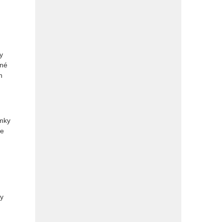
y
lné
n
ímky
le
ly