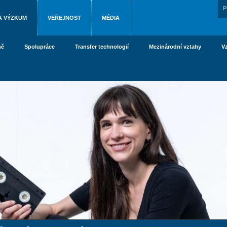
P
A VÝZKUM
VEŘEJNOST
MÉDIA
ně
Spolupráce
Transfer technologií
Mezinárodní vztahy
V