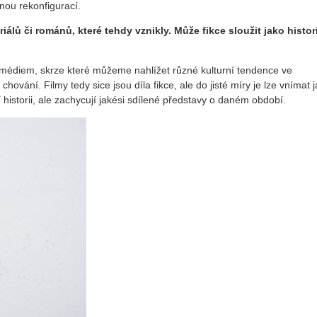
znou rekonfigurací.
álů či románů, které tehdy vznikly. Může fikce sloužit jako histor
médiem, skrze které můžeme nahlížet různé kulturní tendence ve
hování. Filmy tedy sice jsou díla fikce, ale do jisté míry je lze vnímat 
istorii, ale zachycují jakési sdílené představy o daném období.