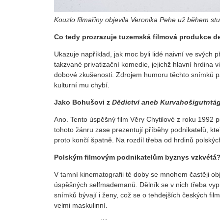
Kouzlo filmařiny objevila Veronika Pehe už během st
Co tedy prozrazuje tuzemská filmová produkce d
Ukazuje například, jak moc byli lidé naivní ve svých
takzvané privatizační komedie, jejichž hlavní hrdina 
dobové zkušenosti. Zdrojem humoru těchto snímků pak 
kulturní mu chybí.
Jako Bohušovi z
Dědictví aneb Kurvahošigutntá
Ano. Tento úspěšný film Věry Chytilové z roku 1992
tohoto žánru zase prezentují příběhy podnikatelů, kte
proto končí špatně. Na rozdíl třeba od hrdinů polskýc
Polským filmovým podnikatelům byznys vzkvétá
V tamní kinematografii té doby se mnohem častěji objev
úspěšných selfmademanů. Dělník se v nich třeba vypr
snímků bývají i ženy, což se o tehdejších českých fi
velmi maskulinní.