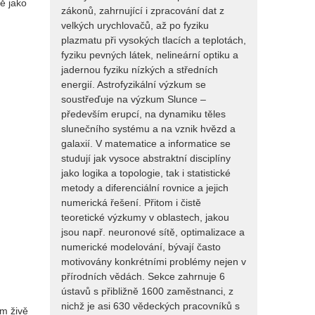
ě jako
zákonů, zahrnující i zpracování dat z
velkých urychlovačů, až po fyziku
plazmatu při vysokých tlacích a teplotách,
fyziku pevných látek, nelineární optiku a
jadernou fyziku nízkých a středních
energií. Astrofyzikální výzkum se
soustřeďuje na výzkum Slunce –
především erupcí, na dynamiku těles
slunečního systému a na vznik hvězd a
galaxií. V matematice a informatice se
studují jak vysoce abstraktní disciplíny
jako logika a topologie, tak i statistické
metody a diferenciální rovnice a jejich
numerická řešení. Přitom i čistě
teoretické výzkumy v oblastech, jakou
jsou např. neuronové sítě, optimalizace a
numerické modelování, bývají často
motivovány konkrétními problémy nejen v
přírodních vědách. Sekce zahrnuje 6
ústavů s přibližně 1600 zaměstnanci, z
nichž je asi 630 vědeckých pracovníků s
em živě