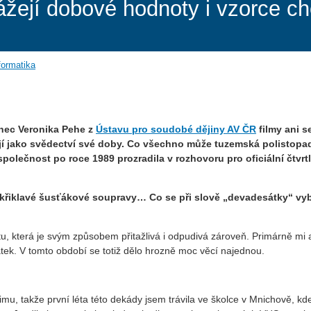
ážejí dobové hodnoty i vzorce ch
formatika
onec Veronika Pehe z
Ústavu pro soudobé dějiny AV ČR
filmy ani se
gují jako svědectví své doby. Co všechno může tuzemská polistop
polečnost po roce 1989 prozradila v rozhovoru pro oficiální čtvrtl
 křiklavé šusťákové soupravy… Co se při slově „devadesátky“ vy
tu, která je svým způsobem přitažlivá i odpudivá zároveň. Primárně mi 
atek. V tomto období se totiž dělo hrozně moc věcí najednou.
u, takže první léta této dekády jsem trávila ve školce v Mnichově, kd