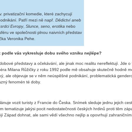
 privatizační komedie, které zachycují
dnikání. Patří mezi ně např.
Dědictví aneb
 srdci Evropy
,
Slunce, seno, erotika
nebo
sféru ve společnosti plnou naivních představ
rička Veronika Pehe.
 podle vás vykresluje dobu svého vzniku nejlépe?
dobové představy a očekávání, ale jinak moc realitu nereflektují. Jde o
séra Milana Růžičky z roku 1992 podle mě obsahuje skutečně hodně mo
gický, ale objevuje se v něm neúspěšné podnikání, problematická gender
razný fenomén té doby.
plánuje vozit turisty z Francie do Česka. Snímek sleduje jednu jejich ces
ěm tematizuje jakýsi pocit nedostatečnosti českých hrdinů proti těm zá
tějí Západ dohnat, ale sami vědí všechno nejlíp a opovrhují zahraničním
…