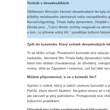
Tenkrát v devadesátkách
Oblíbeným filmovým žánrem devadesátých let byly tzv.
příběhy nečekaného zbohatnutí nebo neúspěšného po
Kurvahošigutntág
,
Trhala fialky dynamitem
,
Hotýlek v
Divoké pivo
. „Tvůrci těmito snímky reagovali na atmo
o tom, co přinese volný trh,“ vysvětluje kulturní histo
Zpět do tuzemska. Který snímek devadesátých let
To se těžko určuje. Privatizační komedie sice ukazují 
nadsázku. Nicméně film
Trhala fialky dynamitem
reži
které toto období charakterizují. Je ztřeštěný, nelo
rovina, střet se Západem i rasismus, což byl také vý
Můžete připomenout, o co v komedii šlo?
Vypráví o rodině, která si založí cestovní kancelář a 
Paříže, která skončí fiaskem. Na jednu stranu se v n
ale zároveň je plný patriotismu. Protagonisté sice ch
kulturními praktikami.
Očividně trpí naším pověstným čecháčkovstvím