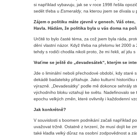
si například vybavuju, jak se v roce 1998 řešila opo
sedět třeba u
Esmeraldy
, na kterou jsem se dívala u 
Zájem o politiku máte zjevně v genech. Váš otec, 
Havla. Hádám, že politika byla u vás doma na p
Určitě to bylo časté téma, za což jsem byla ráda, pro
dění vlastní názor. Když třeba na přelomu let 2000 a 
tehdy s rodiči chodila nikoli proto, že mi řekli, ať jd
Vraťme se ještě do „devadesátek“, kterým se inten
Jde o liminální neboli přechodové období, kdy staré s
dekádě badatelsky přitahuje. Jako kulturní historičku
výrazně. „Devadesátky“ podle mě dokonce sehrály stěž
východního bloku vztahují ke světu. Nadefinovalo se t
epochu velkých změn, které ovlivnily i každodenní vzo
Jak konkrétně?
V souvislosti s boomem podnikání začali například poli
uvažovat tržně. Ostatně z tvrzení, že musí dojít ke 
také kladla velký důraz na osobní zodpovědnost a zásl