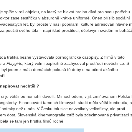
e spíše v roli objektu, na který se hlavní hrdina dívá pro svou potěchu
or zase sestřičku v absurdně krátké uniformě. Onen příslib sociální
devadesátých let, byl prostě v naší populární kultuře adresován hlavně
za použití svého těla – například prostitucí, účelovým sváděním boháč
ždá trafika běžně vystavovala pornografické časopisy. Z filmů v této
mera
Playgirls
, který velmi explicitně zachycoval prostředí nevěstince. S
ž byl jeden z mála domácích pokusů té doby o natočení akčního
řil.
nspirovat nechtěli?
že si je většinou nemohli dovolit. Mimochodem, v již zmiňovaném Polsku 
gsterky. Financování tamních filmových studií mělo větší kontinuitu, a 
nímky než u nás. V Česku tak sice nevznikaly velkofilmy, ale proti
em dost. Slovenská kinematografie totiž byla zdecimovaná privatizací s
áběla se tam jen hrstka filmů ročně.