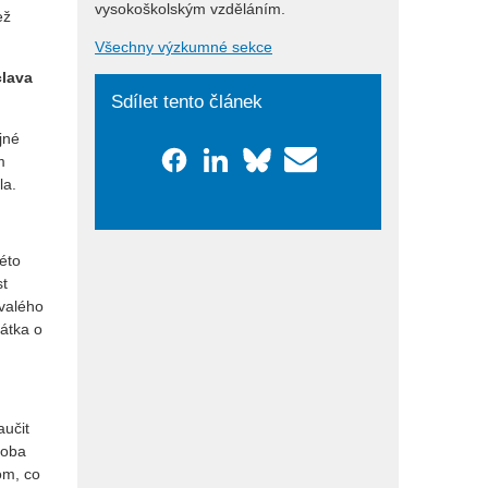
vysokoškolským vzděláním.
ež
Všechny výzkumné sekce
clava
Sdílet tento článek
jné
m
la.
této
st
ývalého
rátka o
aučit
doba
om, co