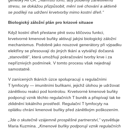
genetiky AV ČR.
„Namísto toho, aby podlehly zánětlivému
stresu, se dokážou přizpůsobit, mění své chování a aktivně
se podílejí na udržení krvetvorby mimo kostní dřeň.“
Biologický záložní plán pro krizové situace
Když kostní dřeň přestane plnit svou klíčovou funkci,
krvetvorné kmenové buňky aktivují jakýsi biologický záložní
mechanismus. Podobně jako nouzové generátory při výpadku
elektřiny se přesouvají do jiných tkání a vytvářejí dočasná
„stanoviště“, která umožňují pokračování tvorby krve i za
nepříznivých podmínek. V tomto procesu však nejednají
samostatně.
V zanícených tkáních úzce spolupracují s regulačními
T lymfocyty — imunitními buňkami, jejichž úlohou je udržovat
zánětlivou reakci pod kontrolou. Krvetvorné kmenové buňky
podporují vznik těchto regulačních T buněk a přispívají tak ke
zklidnění lokálního prostředí. Regulační T lymfocyty na
oplátku chrání kmenové buňky před zánětlivým poškozením.
„Jde o skutečně vzájemně prospěšné partnerství,“
vysvětluje
Maria Kuzmina.
„Kmenové buňky podporují vznik regulačních