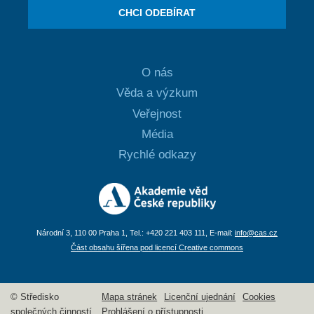
CHCI ODEBÍRAT
O nás
Věda a výzkum
Veřejnost
Média
Rychlé odkazy
Národní 3, 110 00 Praha 1, Tel.: +420 221 403 111, E-mail:
info@cas.cz
Část obsahu šířena pod licencí Creative commons
© Středisko
Mapa stránek
Licenční ujednání
Cookies
společných činností
Prohlášení o přístupnosti