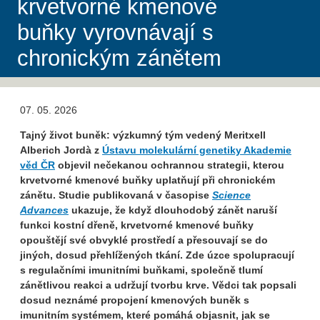
krvetvorné kmenové
buňky vyrovnávají s
chronickým zánětem
07. 05. 2026
Tajný život buněk: výzkumný tým vedený Meritxell
Alberich Jordà z
Ústavu molekulární genetiky Akademie
věd ČR
objevil nečekanou ochrannou strategii, kterou
krvetvorné kmenové buňky uplatňují při chronickém
zánětu. Studie publikovaná v časopise
Science
Advances
ukazuje, že když dlouhodobý zánět naruší
funkci kostní dřeně, krvetvorné kmenové buňky
opouštějí své obvyklé prostředí a přesouvají se do
jiných, dosud přehlížených tkání. Zde úzce spolupracují
s regulačními imunitními buňkami, společně tlumí
zánětlivou reakci a udržují tvorbu krve. Vědci tak popsali
dosud neznámé propojení kmenových buněk s
imunitním systémem, které pomáhá objasnit, jak se