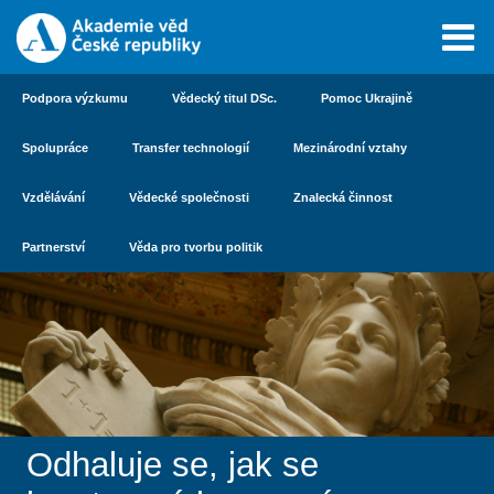
Podpora výzkumu
Vědecký titul DSc.
Pomoc Ukrajině
Spolupráce
Transfer technologií
Mezinárodní vztahy
Vzdělávání
Vědecké společnosti
Znalecká činnost
Partnerství
Věda pro tvorbu politik
Odhaluje se, jak se