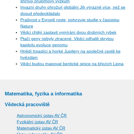
shrnují průlomový výzkum
Invazní druhy ohrožují globální Jih výrazně více, než se
dosud předpokládalo
Prašnost v Evropě roste, potvrzuje studie v časopisu
Nature
Vědci chtějí zastavit vymírání dvou drobných rybek
Ptačí geny nebyly ztracené. Vědci odhalili skrytou
kapitolu evoluce genomu
Hnědí trpaslíci a horké Jupitery na společné cestě ke
hvězdám
Vědci budou mapovat bentické sinice na březích Lipna
Matematika, fyzika a informatika
Vědecká pracoviště
Astronomický ústav AV ČR
Fyzikální ústav AV ČR
Matematický ústav AV ČR