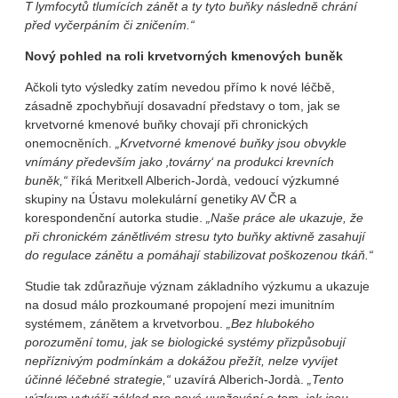
T lymfocytů tlumících zánět a ty tyto buňky následně chrání
před vyčerpáním či zničením.“
Nový pohled na roli krvetvorných kmenových buněk
Ačkoli tyto výsledky zatím nevedou přímo k nové léčbě,
zásadně zpochybňují dosavadní představy o tom, jak se
krvetvorné kmenové buňky chovají při chronických
onemocněních.
„Krvetvorné kmenové buňky jsou obvykle
vnímány především jako ‚továrny‘ na produkci krevních
buněk,“
říká Meritxell Alberich‑Jordà, vedoucí výzkumné
skupiny na Ústavu molekulární genetiky AV ČR a
korespondenční autorka studie.
„Naše práce ale ukazuje, že
při chronickém zánětlivém stresu tyto buňky aktivně zasahují
do regulace zánětu a pomáhají stabilizovat poškozenou tkáň.“
Studie tak zdůrazňuje význam základního výzkumu a ukazuje
na dosud málo prozkoumané propojení mezi imunitním
systémem, zánětem a krvetvorbou.
„Bez hlubokého
porozumění tomu, jak se biologické systémy přizpůsobují
nepříznivým podmínkám a dokážou přežít, nelze vyvíjet
účinné léčebné strategie,“
uzavírá Alberich‑Jordà.
„Tento