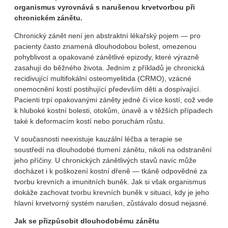
organismus vyrovnává s narušenou krvetvorbou při
chronickém zánětu.
Chronický zánět není jen abstraktní lékařský pojem — pro
pacienty často znamená dlouhodobou bolest, omezenou
pohyblivost a opakované zánětlivé epizody, které výrazně
zasahují do běžného života. Jedním z příkladů je chronická
recidivující multifokální osteomyelitida (CRMO), vzácné
onemocnění kostí postihující především děti a dospívající.
Pacienti trpí opakovanými záněty jedné či více kostí, což vede
k hluboké kostní bolesti, otokům, únavě a v těžších případech
také k deformacím kostí nebo poruchám růstu.
V současnosti neexistuje kauzální léčba a terapie se
soustředí na dlouhodobé tlumení zánětu, nikoli na odstranění
jeho příčiny. U chronických zánětlivých stavů navíc může
docházet i k poškození kostní dřeně — tkáně odpovědné za
tvorbu krevních a imunitních buněk. Jak si však organismus
dokáže zachovat tvorbu krevních buněk v situaci, kdy je jeho
hlavní krvetvorný systém narušen, zůstávalo dosud nejasné.
Jak se přizpůsobit dlouhodobému zánětu