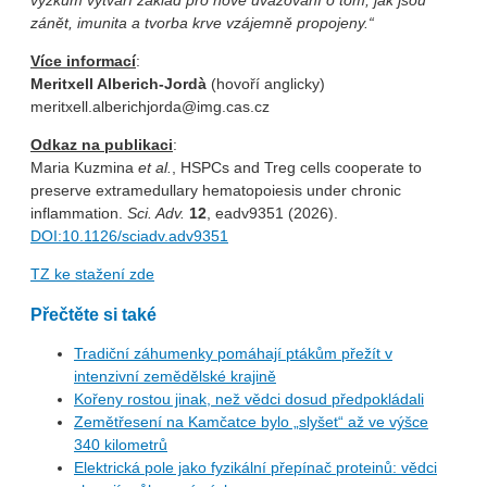
výzkum vytváří základ pro nové uvažování o tom, jak jsou
zánět, imunita a tvorba krve vzájemně propojeny.“
Více informací
:
Meritxell Alberich-Jordà
(hovoří anglicky)
meritxell.alberichjorda@img.cas.cz
Odkaz na publikaci
:
Maria Kuzmina
et al.
, HSPCs and Treg cells cooperate to
preserve extramedullary hematopoiesis under chronic
inflammation.
Sci. Adv.
12
, eadv9351 (2026).
DOI:10.1126/sciadv.adv9351
TZ ke stažení zde
Přečtěte si také
Tradiční záhumenky pomáhají ptákům přežít v
intenzivní zemědělské krajině
Kořeny rostou jinak, než vědci dosud předpokládali
Zemětřesení na Kamčatce bylo „slyšet“ až ve výšce
340 kilometrů
Elektrická pole jako fyzikální přepínač proteinů: vědci