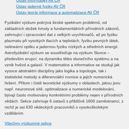
Ústav informatiky AV ČR
Ústav jaderné fyziky AV ČR
Ústav teorie informace a automatizace AV ČR
Fyzikální výzkum pokrývá široké spektrum problémů, od
základních složek hmoty a fundamentálních přírodních zákonů,
zahrnující i zpracování dat z velkých urychlovačů, až po fyziku
plazmatu při vysokých tlacích a teplotách, fyziku pevných látek,
nelineární optiku a jadernou fyziku nízkých a středních energií.
Astrofyzikální výzkum se soustřeďuje na výzkum Slunce –
především erupcí, na dynamiku těles slunečního systému a na
vznik hvězd a galaxií. V matematice a informatice se studují jak
vysoce abstraktní disciplíny jako logika a topologie, tak i
statistické metody a diferenciální rovnice a jejich numerická
řešení. Přitom i čistě teoretické výzkumy v oblastech, jakou jsou
např. neuronové sítě, optimalizace a numerické modelování,
bývají často motivovány konkrétními problémy nejen v přírodních
vědách. Sekce zahrnuje 6 ústavů s přibližně 1600 zaměstnanci, z
nichž je asi 630 vědeckých pracovníků s vysokoškolským
vzděláním.
Všechny výzkumné sekce