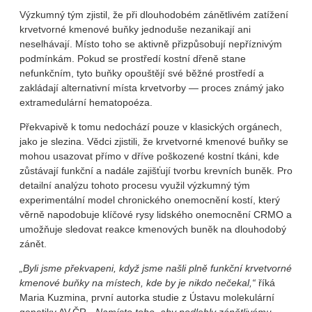
Výzkumný tým zjistil, že při dlouhodobém zánětlivém zatížení
krvetvorné kmenové buňky jednoduše nezanikají ani
neselhávají. Místo toho se aktivně přizpůsobují nepříznivým
podmínkám. Pokud se prostředí kostní dřeně stane
nefunkčním, tyto buňky opouštějí své běžné prostředí a
zakládají alternativní místa krvetvorby — proces známý jako
extramedulární hematopoéza.
Překvapivě k tomu nedochází pouze v klasických orgánech,
jako je slezina. Vědci zjistili, že krvetvorné kmenové buňky se
mohou usazovat přímo v dříve poškozené kostní tkáni, kde
zůstávají funkční a nadále zajišťují tvorbu krevních buněk. Pro
detailní analýzu tohoto procesu využil výzkumný tým
experimentální model chronického onemocnění kostí, který
věrně napodobuje klíčové rysy lidského onemocnění CRMO a
umožňuje sledovat reakce kmenových buněk na dlouhodobý
zánět.
„Byli jsme překvapeni, když jsme našli plně funkční krvetvorné
kmenové buňky na místech, kde by je nikdo nečekal,“
říká
Maria Kuzmina, první autorka studie z Ústavu molekulární