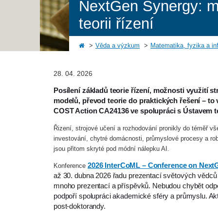
NextGen Synergy: me
teorii řízení
Věda a výzkum
Matematika, fyzika a in
28. 04. 2026
Posílení základů teorie řízení, možnosti využití s
modelů, převod teorie do praktických řešení – t
COST Action CA24136 ve spolupráci s Ústavem te
Řizení, strojové učení a rozhodování pronikly do téměř v
investování, chytré domácnosti, průmyslové procesy a ro
jsou přitom skryté pod módní nálepku AI.
2026 InterCoML – Conference on Next
Konference
až 30. dubna 2026 řadu prezentací světových vědců 
mnoho prezentací a příspěvků. Nebudou chybět odpo
podpoří spolupráci akademické sféry a průmyslu. Akt
post-doktorandy.