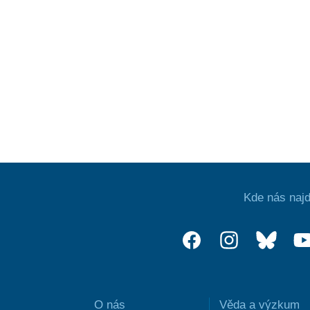
Kde nás najd
O nás
Věda a výzkum