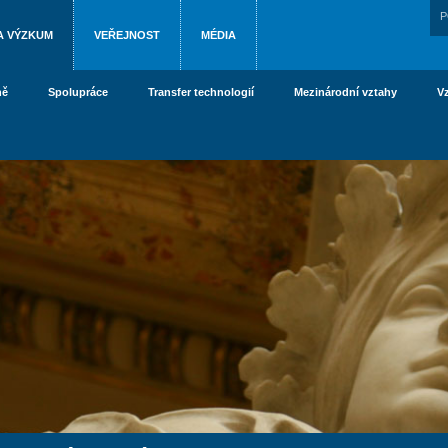
P
A VÝZKUM
VEŘEJNOST
MÉDIA
ně
Spolupráce
Transfer technologií
Mezinárodní vztahy
V