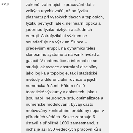
se jí
zákonů, zahrnující i zpracování dat z
velkých urychlovačů, až po fyziku
plazmatu při vysokých tlacích a teplotách,
fyziku pevných látek, nelineární optiku a
jadernou fyziku nízkých a středních
energií. Astrofyzikální výzkum se
soustřeďuje na výzkum Slunce –
především erupcí, na dynamiku těles
slunečního systému a na vznik hvězd a
galaxií. V matematice a informatice se
studují jak vysoce abstraktní disciplíny
jako logika a topologie, tak i statistické
metody a diferenciální rovnice a jejich
numerická řešení. Přitom i čistě
teoretické výzkumy v oblastech, jakou
jsou např. neuronové sítě, optimalizace a
numerické modelování, bývají často
motivovány konkrétními problémy nejen v
přírodních vědách. Sekce zahrnuje 6
ústavů s přibližně 1600 zaměstnanci, z
nichž je asi 630 vědeckých pracovníků s