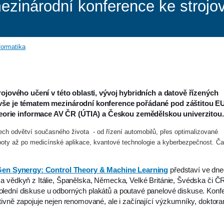
zinárodní konference ke strojo
formatika
trojového učení v této oblasti, vývoj hybridních a datově řízených
o vše je tématem mezinárodní konference pořádané pod záštitou E
orie informace AV ČR (ÚTIA) a Českou zemědělskou univerzitou.
šech odvětví současného života - od řízení automobilů, přes optimalizované
boty až po medicínské aplikace, kvantové technologie a kyberbezpečnost. Ča
Gen Synergy: Control Theory & Machine Learning
představí ve dne
a vědkyň z Itálie, Španělska, Německa, Velké Británie, Švédska či Č
lední diskuse u odborných plakátů a poutavé panelové diskuse. Konf
ivně zapojuje nejen renomované, ale i začínající výzkumníky, doktora