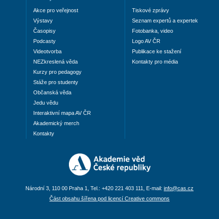
Akce pro veřejnost
Tiskové zprávy
Výstavy
Seznam expertů a expertek
Časopisy
Fotobanka, video
Podcasty
Logo AV ČR
Videotvorba
Publikace ke stažení
NEZkreslená věda
Kontakty pro média
Kurzy pro pedagogy
Stáže pro studenty
Občanská věda
Jedu vědu
Interaktivní mapa AV ČR
Akademický merch
Kontakty
Národní 3, 110 00 Praha 1, Tel.: +420 221 403 111, E-mail:
info@cas.cz
Část obsahu šířena pod licencí Creative commons