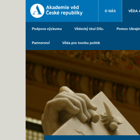
O NÁS
VĚDA 
Podpora výzkumu
Vědecký titul DSc.
Pomoc Ukraji
Partnerství
Věda pro tvorbu politik