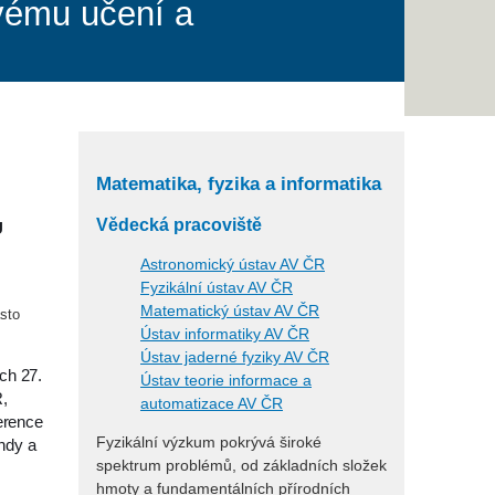
vému učení a
Matematika, fyzika a informatika
Vědecká pracoviště
U
Astronomický ústav AV ČR
Fyzikální ústav AV ČR
Matematický ústav AV ČR
sto
Ústav informatiky AV ČR
Ústav jaderné fyziky AV ČR
ch 27.
Ústav teorie informace a
R,
automatizace AV ČR
erence
Fyzikální výzkum pokrývá široké
ndy a
spektrum problémů, od základních složek
hmoty a fundamentálních přírodních