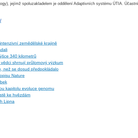
gy), jejímž spoluzakladelem je oddělení Adaptivních systému ÚTIA. Účastní 
.
/
ntenzivní zemědělské krajině
dali
ýšce 340 kilometrů
ů: vědci shrnují průlomový výzkum
ce, než se dosud předpokládalo
sopisu Nature
ybek
ytou kapitolu evoluce genomu
cestě ke hvězdám
ch Lipna