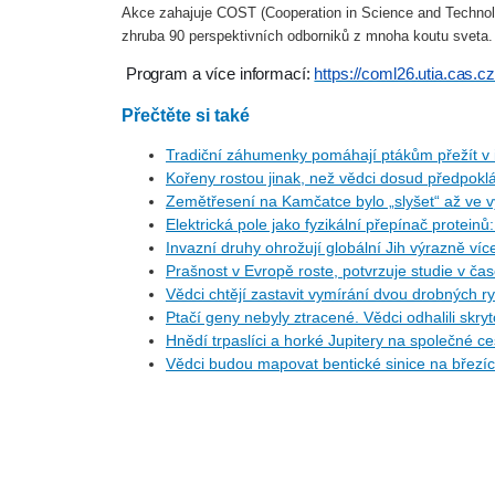
Akce zahajuje COST (Cooperation in Science and Technolo
zhruba 90 perspektivních odborniků z mnoha koutu sveta
Program a více informací:
https://coml26.utia.cas.cz
Přečtěte si také
Tradiční záhumenky pomáhají ptákům přežít v i
Kořeny rostou jinak, než vědci dosud předpoklá
Zemětřesení na Kamčatce bylo „slyšet“ až ve v
Elektrická pole jako fyzikální přepínač protein
Invazní druhy ohrožují globální Jih výrazně ví
Prašnost v Evropě roste, potvrzuje studie v ča
Vědci chtějí zastavit vymírání dvou drobných r
Ptačí geny nebyly ztracené. Vědci odhalili skr
Hnědí trpaslíci a horké Jupitery na společné 
Vědci budou mapovat bentické sinice na březí