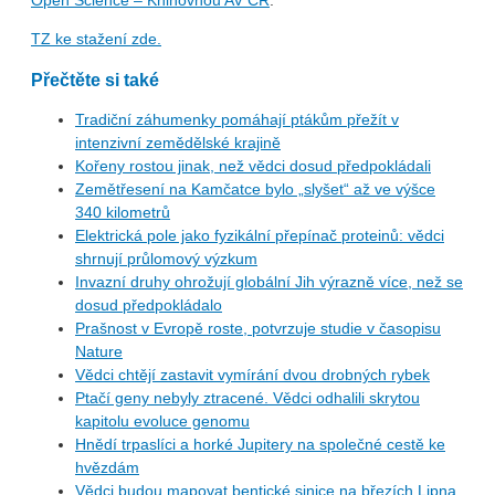
Open Science – Knihovnou AV ČR
.
TZ ke stažení zde.
Přečtěte si také
Tradiční záhumenky pomáhají ptákům přežít v
intenzivní zemědělské krajině
Kořeny rostou jinak, než vědci dosud předpokládali
Zemětřesení na Kamčatce bylo „slyšet“ až ve výšce
340 kilometrů
Elektrická pole jako fyzikální přepínač proteinů: vědci
shrnují průlomový výzkum
Invazní druhy ohrožují globální Jih výrazně více, než se
dosud předpokládalo
Prašnost v Evropě roste, potvrzuje studie v časopisu
Nature
Vědci chtějí zastavit vymírání dvou drobných rybek
Ptačí geny nebyly ztracené. Vědci odhalili skrytou
kapitolu evoluce genomu
Hnědí trpaslíci a horké Jupitery na společné cestě ke
hvězdám
Vědci budou mapovat bentické sinice na březích Lipna