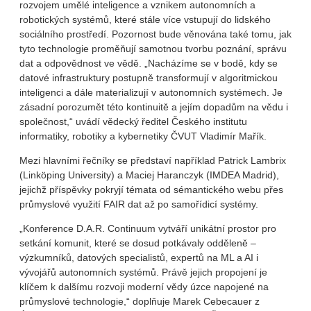
rozvojem umělé inteligence a vznikem autonomních a
robotických systémů, které stále více vstupují do lidského
sociálního prostředí. Pozornost bude věnována také tomu, jak
tyto technologie proměňují samotnou tvorbu poznání, správu
dat a odpovědnost ve vědě. „Nacházíme se v bodě, kdy se
datové infrastruktury postupně transformují v algoritmickou
inteligenci a dále materializují v autonomních systémech. Je
zásadní porozumět této kontinuitě a jejím dopadům na vědu i
společnost,“ uvádí vědecký ředitel Českého institutu
informatiky, robotiky a kybernetiky ČVUT Vladimír Mařík.
Mezi hlavními řečníky se představí například Patrick Lambrix
(Linköping University) a Maciej Haranczyk (IMDEA Madrid),
jejichž příspěvky pokryjí témata od sémantického webu přes
průmyslové využití FAIR dat až po samořídicí systémy.
„Konference D.A.R. Continuum vytváří unikátní prostor pro
setkání komunit, které se dosud potkávaly odděleně –
výzkumníků, datových specialistů, expertů na ML a AI i
vývojářů autonomních systémů. Právě jejich propojení je
klíčem k dalšímu rozvoji moderní vědy úzce napojené na
průmyslové technologie,“ doplňuje Marek Cebecauer z