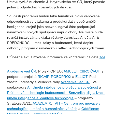
Ústavu fyzikální chemie J. Heyrovského AV ČR, který povede
jednu z odpoledních panelových diskusí.
Součástí programu budou také tematické bloky věnované
odpovědnosti ve výzkumu a produkci dat v době umělé
inteligence, stejně jako networkingová část podporující
navazování nových spoluprací napříč obory. Na místě bude
rovněž instalována ukázka výstavy Jaroslava Anděla AI &
PŘEDCHŮDCI – mezi fakty a hodnotami, která doplní
odborný program o uměleckou reflexi technologických změn.
Průběžně aktualizované informace ke konferenci najdete
zde
.
Akademie věd ČR
, Projekt OP JAK
AMULET
,
CIIRC ČVUT
, s
podporou projektů
RICAIP
,
ROBOPROX
a
ELLIOT
. Pod
záštitou přesedy a Vědecké rady
Akademie věd ČR
. Ve
spolupráci s
AI: Umělá inteligence pro vědu a společnost
a
Průlomové technologie budoucnosti – Senzorika, digitalizace,
umělá inteligence a kvantové technologie
– programy
Strategie AV21,
ACADEMIX
,
TAH – Centrem pro inovace v
technologiích, umění a humanitních vědách
a
Oddělením