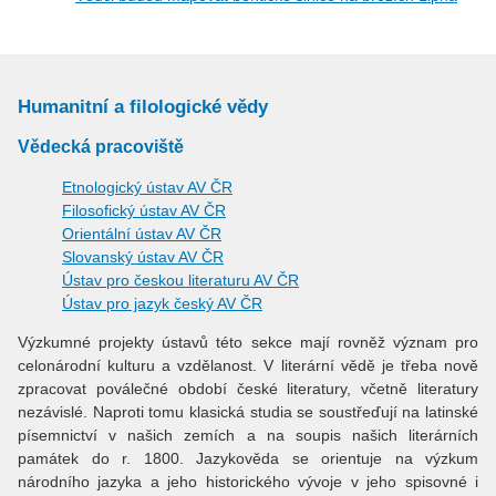
Humanitní a filologické vědy
Vědecká pracoviště
Etnologický ústav AV ČR
Filosofický ústav AV ČR
Orientální ústav AV ČR
Slovanský ústav AV ČR
Ústav pro českou literaturu AV ČR
Ústav pro jazyk český AV ČR
Výzkumné projekty ústavů této sekce mají rovněž význam pro
celonárodní kulturu a vzdělanost. V literární vědě je třeba nově
zpracovat poválečné období české literatury, včetně literatury
nezávislé. Naproti tomu klasická studia se soustřeďují na latinské
písemnictví v našich zemích a na soupis našich literárních
památek do r. 1800. Jazykověda se orientuje na výzkum
národního jazyka a jeho historického vývoje v jeho spisovné i