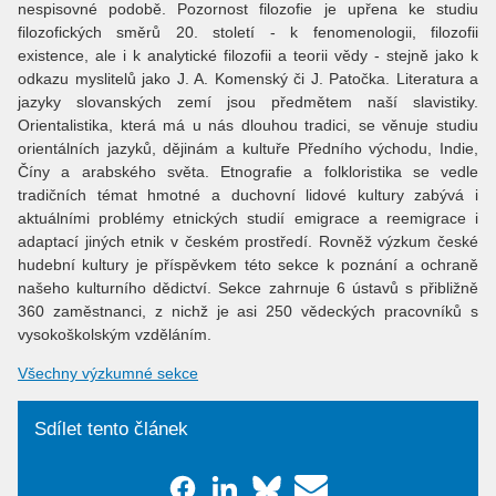
nespisovné podobě. Pozornost filozofie je upřena ke studiu
filozofických směrů 20. století - k fenomenologii, filozofii
existence, ale i k analytické filozofii a teorii vědy - stejně jako k
odkazu myslitelů jako J. A. Komenský či J. Patočka. Literatura a
jazyky slovanských zemí jsou předmětem naší slavistiky.
Orientalistika, která má u nás dlouhou tradici, se věnuje studiu
orientálních jazyků, dějinám a kultuře Předního východu, Indie,
Číny a arabského světa. Etnografie a folkloristika se vedle
tradičních témat hmotné a duchovní lidové kultury zabývá i
aktuálními problémy etnických studií emigrace a reemigrace i
adaptací jiných etnik v českém prostředí. Rovněž výzkum české
hudební kultury je příspěvkem této sekce k poznání a ochraně
našeho kulturního dědictví. Sekce zahrnuje 6 ústavů s přibližně
360 zaměstnanci, z nichž je asi 250 vědeckých pracovníků s
vysokoškolským vzděláním.
Všechny výzkumné sekce
Sdílet tento článek