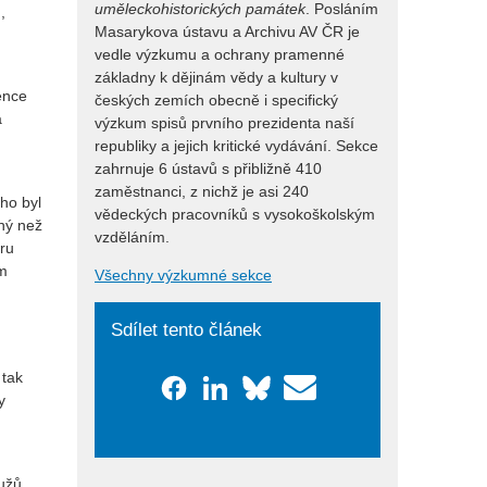
uměleckohistorických památek
. Posláním
,
Masarykova ústavu a Archivu AV ČR je
vedle výzkumu a ochrany pramenné
základny k dějinám vědy a kultury v
ence
českých zemích obecně i specifický
a
výzkum spisů prvního prezidenta naší
republiky a jejich kritické vydávání. Sekce
zahrnuje 6 ústavů s přibližně 410
zaměstnanci, z nichž je asi 240
ho byl
vědeckých pracovníků s vysokoškolským
iný než
vzděláním.
tru
ým
Všechny výzkumné sekce
Sdílet tento článek
 tak
y
užů,