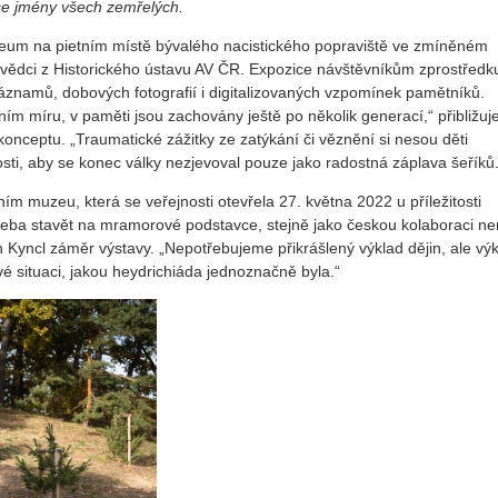
 se jmény všech zemřelých.
uzeum na pietním místě bývalého nacistického popraviště ve zmíněném
 vědci z Historického ústavu AV ČR. Expozice návštěvníkům zprostředk
záznamů, dobových fotografií i digitalizovaných vzpomínek pamětníků.
 míru, v paměti jsou zachovány ještě po několik generací,“ přibližuje
 konceptu. „Traumatické zážitky ze zatýkání či věznění si nesou děti
sti, aby se konec války nezjevoval pouze jako radostná záplava šeříků.
m muzeu, která se veřejnosti otevřela 27. května 2022 u příležitosti
řeba stavět na mramorové podstavce, stejně jako českou kolaboraci ne
 Kyncl záměr výstavy. „Nepotřebujeme přikrášlený výklad dějin, ale vý
vé situaci, jakou heydrichiáda jednoznačně byla.“