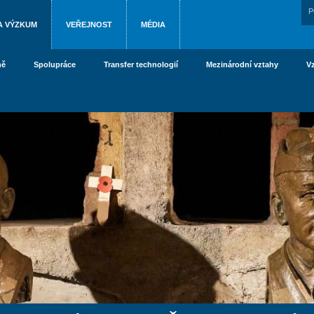
P
A VÝZKUM
VEŘEJNOST
MÉDIA
ně
Spolupráce
Transfer technologií
Mezinárodní vztahy
V