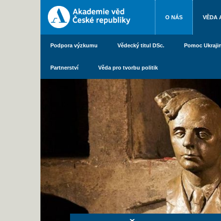
O NÁS
VĚDA 
Podpora výzkumu
Vědecký titul DSc.
Pomoc Ukraji
Partnerství
Věda pro tvorbu politik