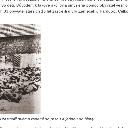
li 95 dětí. Důvodem k takové akci byla smyšlená pomoc obyvatel vesnic
h 33 obyvatel starších 15 let zastřelili u vily Zámeček u Pardubic. Celk
o zastřelili dvěma ranami do prsou a jednou do hlavy.