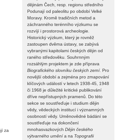
dějinám Čech, resp. regionu středního
Podunají od paleolitu po období Velké
Moravy. Kromě tradičních metod a
záchranného terénního výzkumu se
rozvíjí i prostorová archeologie.
Historický výzkum, který je rovněž
zastoupen dvěma ústavy, se zabývá
vybranými kapitolami českých dějin od
raného středověku. Souhrnným
rozsáhlým projektem je zde příprava
Biografického slovníku českých zemí
. Pro
novější období a zejména pro zmapování
klíčových událostí v letech 1938-45, 1948
či 1968 je důležité kritické publikování
dříve nepřístupných pramenů. Do této
sekce se soustřeďuje i studium dějin
vědy, vědeckých institucí i významných
osobností vědy. Uměnovědné bádání se
soustřeďuje na dokončení
mnohasvazkových
Dějin českého
jí za
výtvarného umění
a na
Topografii