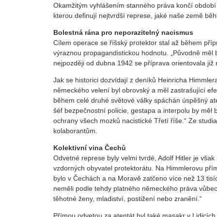
Okamžitým vyhlášením stanného práva končí období t
kterou definují nejtvrdší represe, jaké naše země b
Bolestná rána pro neporazitelný nacismus
Cílem operace se říšský protektor stal až během pří
výraznou propagandistickou hodnotu. „Původně měl být
nejpozději od dubna 1942 se příprava orientovala již
Jak se historici dozvídají z deníků Heinricha Himmle
německého velení byl obrovský a měl zastrašující efe
během celé druhé světové války spáchán úspěšný atent
šéf bezpečnostní policie, gestapa a interpolu by měl b
ochrany všech mozků nacistické Třetí říše.“ Ze stud
kolaborantům.
Kolektivní vina Čechů
Odvetné represe byly velmi tvrdé, Adolf Hitler je však
vzdorných obyvatel protektorátu. Na Himmlerovu příml
bylo v Čechách a na Moravě zatčeno více než 13 tisíc li
neměli podle tehdy platného německého práva vůbec p
těhotné ženy, mladiství, postižení nebo zranění.“
Přímou odvetou za atentát byl také masakr v Lidicích