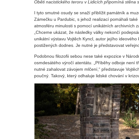
Oběti nacistického teroru v Lidicích připomíná stěna
I tyto smutné osudy se snaží přiblížit památník a m
Zámečku u Pardubic, s jehož realizací pomáhali také
atmosféru minulosti s pomocí unikátních archivních 
„Chceme ukázat, že následky války nekončí podepsáním
unikátní výstavu Vojtěch Kyncl, autor jejího ideového
postižených dodnes. Je nutné je představovat veřejno
Podobnou filozofii sebou nese také expozice v Národní
osmdesátého výročí atentátu. „Příběhy odboje není t
nutné zahalovat závojem mlčení,“ představuje Vojtěch
poučný. Takový, který odhaluje lidské chování v krizo