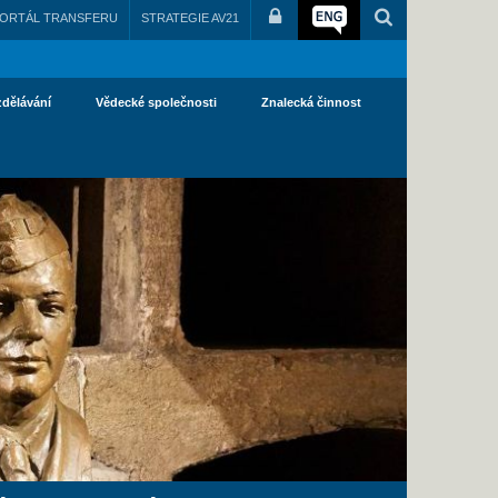
ORTÁL TRANSFERU
STRATEGIE AV21
zdělávání
Vědecké společnosti
Znalecká činnost