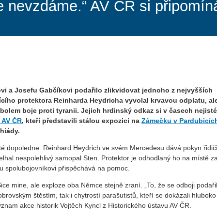
e nevzdáme.“ AV ČR si připomín
vi a Josefu Gabčíkovi podařilo zlikvidovat jednoho z nejvyšších
jícího protektora Reinharda Heydricha vyvolal krvavou odplatu, al
olem boje proti tyranii. Jejich hrdinský odkaz si v časech nejist
u AV ČR
, kteří představili stálou expozici na
Zámečku v Pardubicíc
hiády.
cté dopoledne. Reinhard Heydrich ve svém Mercedesu dává pokyn řidiči
hal nespolehlivý samopal Sten. Protektor je odhodlaný ho na místě zas
mu spolubojovníkovi přispěchává na pomoc.
ce mine, ale exploze oba Němce stejně zraní. „To, že se odboji podařil
rovským štěstím, tak i chytrostí parašutistů, kteří se dokázali hluboko 
znam akce historik Vojtěch Kyncl z Historického ústavu AV ČR.