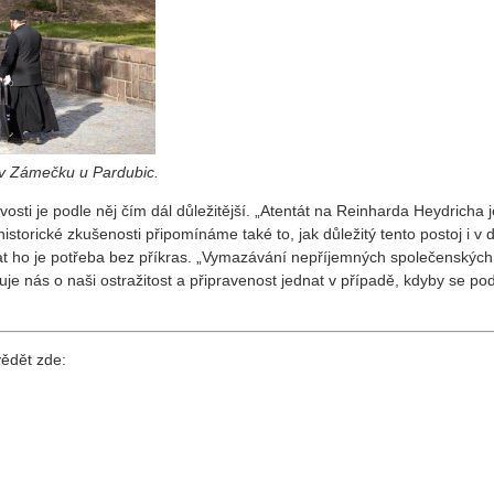
 v Zámečku u Pardubic.
vosti je podle něj čím dál důležitější. „Atentát na Reinharda Heydricha j
istorické zkušenosti připomínáme také to, jak důležitý tento postoj i v 
at ho je potřeba bez příkras. „Vymazávání nepříjemných společenskýc
avuje nás o naši ostražitost a připravenost jednat v případě, kdyby se p
vědět zde: