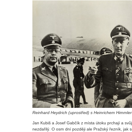
Reinhard Heydrich (uprostřed) s Heinrichem Himmle
Jan Kubiš a Josef Gabčík z místa útoku prchají a svůj 
nezdařilý. O osm dní později ale Pražský řezník, jak