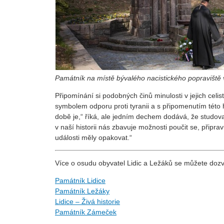
Památník na místě bývalého nacistického popraviště
Připomínání si podobných činů minulosti v jejich celist
symbolem odporu proti tyranii a s připomenutím této h
době je,“ říká, ale jedním dechem dodává, že studov
v naší historii nás zbavuje možnosti poučit se, připr
události měly opakovat.“
Více o osudu obyvatel Lidic a Ležáků se můžete doz
Památník Lidice
Památník Ležáky
Lidice – Živá historie
Památník Zámeček