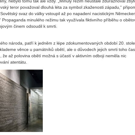
y, nebylo tomu tak ale vždy. „Minulý režim neustále zdůrazňoval zby
ovský teror považoval dlouhá léta za symbol zkaženosti západu,“ připo
že Sovětský svaz do války vstoupil až po napadení nacistickým Německe
“ Propaganda minulého režimu tak využívala fiktivního příběhu o oběto
ojovým činem odsoudil k smrti.
kého národa, patří k jedněm z lépe zdokumentovaných období 20. stolet
lademe věnce u památníků obětí, ale o důvodech jejich smrti toho čas
, že až polovina obětí možná s účastí v aktivním odboji neměla nic
vání atentátu.