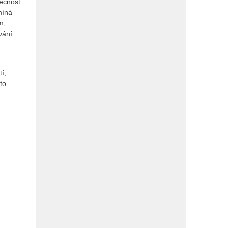
tečnost
míná
m,
vání
í,
to