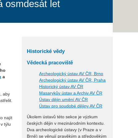
á osmdesát let
Historické vědy
Vědecká pracoviště
e
ého
Archeologický ústav AV ČR, Brno
h
a
Archeologický ústav AV ČR, Praha
Historický ústav AV ČR
Masarykův ústav a Archiv AV ČR
, aby
Ústav dějin umění AV ČR
třelit.
Ústav pro soudobé dějiny AV ČR
Úkolem ústavů této sekce je výzkum
o najít
českých dějin v mezinárodním kontextu.
v týlu
Dva archeologické ústavy (v Praze a v
Brně) se věnují pravěkým a středověkým