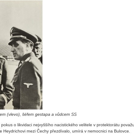
rem (vlevo), šéfem gestapa a vůdcem SS
pokus o likvidaci nejvyššího nacistického velitele v protektorátu považu
 se Heydrichovi mezi Čechy přezdívalo, umírá v nemocnici na Bulovce.