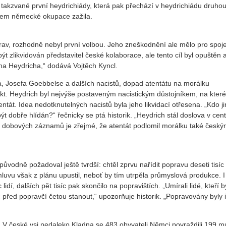
akzvané první heydrichiády, která pak přechází v heydrichiádu druhou
ěhem německé okupace zažila.
prav, rozhodně nebyl první volbou. Jeho zneškodnění ale mělo pro spoj
 zlikvidován představitel české kolaborace, ale tento cíl byl opuštěn 
 na Heydricha,“ dodává Vojtěch Kyncl.
ra, Josefa Goebbelse a dalších nacistů, dopad atentátu na morálku
kt. Heydrich byl nejvýše postaveným nacistickým důstojníkem, na které
át. Idea nedotknutelných nacistů byla jeho likvidací otřesena. „Kdo j
ýt dobře hlídán?“ řečnicky se ptá historik. „Heydrich stál doslova v cen
ia dobových záznamů je zřejmé, že atentát podlomil morálku také česk
 původně požadoval ještě tvrdší: chtěl zprvu nařídit popravu deseti tisíc
uvu však z plánu upustil, neboť by tím utrpěla průmyslová produkce. I
dí, dalších pět tisíc pak skončilo na popravištích. „Umírali lidé, kteří b
řed popravčí četou stanout,“ upozorňuje historik. „Popravovány byly i
. V české vsi nedaleko Kladna se 483 obyvateli Němci povraždili 199 m