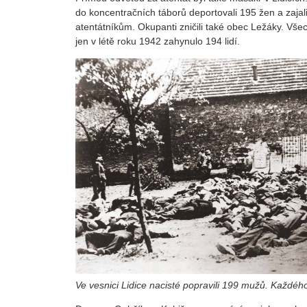
do koncentračních táborů deportovali 195 žen a zaja
atentátníkům. Okupanti zničili také obec Ležáky. Všec
jen v létě roku 1942 zahynulo 194 lidí.
Ve vesnici Lidice nacisté popravili 199 mužů. Každéh