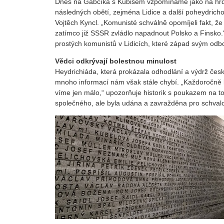
Dnes na Gabčíka s Kubišem vzpomínáme jako na hrdin
následných obětí, zejména Lidice a další poheydrich
Vojtěch Kyncl. „Komunisté schválně opomíjeli fakt, 
zatímco již SSSR zvládlo napadnout Polsko a Finsko.
prostých komunistů v Lidicích, které západ svým odb
Vědci odkrývají bolestnou minulost
Heydrichiáda, která prokázala odhodlání a výdrž čes
mnoho informací nám však stále chybí. „Každoročně k
víme jen málo,“ upozorňuje historik s poukazem na to
společného, ale byla udána a zavražděna pro schvalo