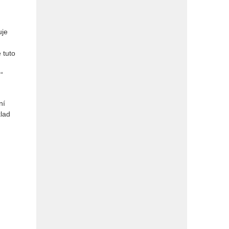
uje
 tuto
“
ní
klad