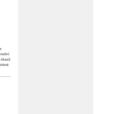
e
dnešní
h úkazů
odobné