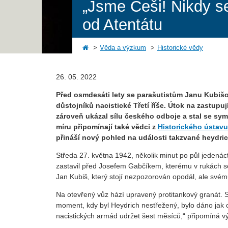
„Jsme Češi! Nikdy s
od Atentátu
Věda a výzkum
Historické vědy
26. 05. 2022
Před osmdesáti lety se parašutistům Janu Kubišo
důstojníků nacistické Třetí říše. Útok na zastupu
zároveň ukázal sílu českého odboje a stal se symb
míru připomínají také vědci z
Historického ústav
přináší nový pohled na události takzvané heydric
Středa 27. května 1942, několik minut po půl jedená
zastavil před Josefem Gabčíkem, kterému v rukách sel
Jan Kubiš, který stojí nezpozorován opodál, ale své
Na otevřený vůz hází upravený protitankový granát. Si
moment, kdy byl Heydrich nestřežený, bylo dáno jak ob
nacistických armád udržet šest měsíců,“ připomíná vý