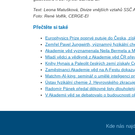
Text: Leona Matušková, Divize vnějších vztahů SSČ
Foto: René Volfík, CERGE-EI
Přečtěte si také
Europhysics Prize poprvé putuje do Česka, získ
Zemřel Pavel Jungwirth, významný fyzikální c
Akademie věd vyznamenala Neila Bermela a M
Mladí vědci a vědkyně z Akademie věd ČR přev
Knihy Hynais a Paleolit českých zemí získaly 
Zaměstnanci Akademie věd na A-Festu dokazují
Matchm-AI-king: seminář o umělé inteligenci pr
Ústav fyzikální chemie J. Heyrovského zkracuj
Radomír Pánek předal děkovné listy dlouhol
V Akademii věd se debatovalo o budoucnosti ob
Kde nás najd