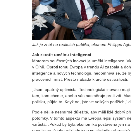
Jak je znát na reakcích publika, ekonom Philippe Aghi
Jak zkrotit umělou inteligenci
Motorem současných inovací je umělá inteligence. Vidě
v Číně. Oproti tomu Evropa v trendu AI zaspala a doh
inteligence a nových technologií, nedomnívá se, že 
pracovních míst. Přesto nabádá k určité ostražitosti.
„Jsem opatrný optimista. Technologické inovace mají 
tam, kam chcete, anebo vás nasměruje proti zdi. Musít
politiku, půjde to. Když ne, jste ve velkých potížích,“ 
Podle něj je nesmírně důležité, aby měli lidé dobrý p
potomky. V tomto aspektu má Evropa lepší systém než 
vzrůstá. „Pokud by byla ekonomika postavená jen na u
populismu. A jeho náklady jsou ve výsledku obrovské