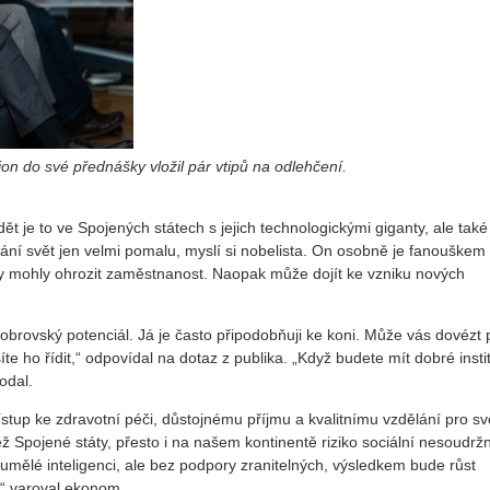
on do své přednášky vložil pár vtipů na odlehčení.
t je to ve Spojených státech s jejich technologickými giganty, ale také
ání svět jen velmi pomalu, myslí si nobelista. On osobně je fanouške
by mohly ohrozit zaměstnanost. Naopak může dojít ke vzniku nových
obrovský potenciál. Já je často připodobňuji ke koni. Může vás dovézt
e ho řídit,“ odpovídal na dotaz z publika. „Když budete mít dobré insti
dodal.
řístup ke zdravotní péči, důstojnému příjmu a kvalitnímu vzdělání pro sv
Spojené státy, přesto i na našem kontinentě riziko sociální nesoudržn
mělé inteligenci, ale bez podpory zranitelných, výsledkem bude růst
,“ varoval ekonom.