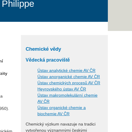
 Philippe
Chemické vědy
Vědecká pracoviště
ní
Ústav analytické chemie AV ČR
zity
Ústav anorganické chemie AV ČR
Ústav chemických procesů AV ČR
Heyrovského ústav AV ČR
Ústav makromolekulární chemie
za
AV ČR
Ústav organické chemie a
950).
biochemie AV ČR
Chemický výzkum navazuje na tradici
vytvořenou významnými českými
ogickém