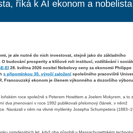
ta, říká k AI ekonom a nobelista
, je ale nutné do nich investovat, stejně jako do základního
 budování prosperity a klíčové roli institucí, vzdělávání i sociál
E-EI
28. května 2026 nositel Nobelovy ceny za ekonomii Philippe
ch
s připomínkou 35. výročí založení
společného pracoviště Univer
R. Francouzský ekonom je členem výkonného a dozorčího výboru
 loňském roce společně s Peterem Howittem a Joelem Mokyrem, a to 
ní dva jmenovaní v roce 1992 publikovali přelomový článek, v němž
ukce. Navázali v něm na vlivné myšlenky Josepha Schumpetera (1883–1
lonku osmdesátých let, když oba působili v Massachusettském technol