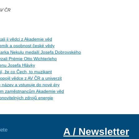
 AV ČR
ali ji vědci z Akademie věd
hemik a osobnost české vědy
arka Nekulu medailí Josefa Dobrovského
zali Prémie Otto Wichterleho
Cenu Josefa Hlávky
, že co Čech, to muzikant
opojil vědce z AV ČR a univerzit
e název a vstupuje do nové éry
etým zaměstnancům Akademie věd
novitelných zdrojů energie
A / Newsletter
ete