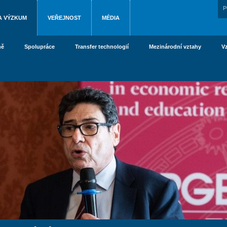
P
A VÝZKUM
VEŘEJNOST
MÉDIA
ně
Spolupráce
Transfer technologií
Mezinárodní vztahy
V