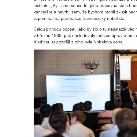
institutu. „Byli jsme sousedé, jeho pracovna stála hn
kanceláře a navrhl jsem, že bychom mohli zkusit načr
vzpomínal na přednášce francouzský nobelista.
Celou příhodu popsal, jako by šlo o tu nejsnazší věc n
v březnu 1988, pak následovaly měsíce úprav a editací
třiatřicet let později z toho byla Nobelova cena.