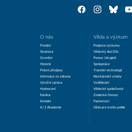
O nás
Věda a výzkum
Poslání
Podpora výzkumu
Struktura
Vědecký titul DSc.
Ocenění
Pomoc Ukrajině
Historie
Spolupráce
Právní předpisy
Transfer technologií
Informace ze zákona
Mezinárodní vztahy
Výroční zpráva
Vzdělávání
Hodnocení
Vědecké společnosti
Kariéra
Znalecká činnost
Kontakt
Partnerství
A / Z Akademie
Věda pro tvorbu politik