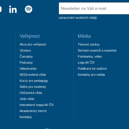
zpracování osobních údajů
Veřejnost
Média
Akce pro veřejnost
Tiskové zprávy
Výstavy
Seznam expertů a expertek
Časopisy
Fotobanka, video
Podcasty
Logo AV ČR
Videotvorba
Publikace ke stažení
NEZkreslená věda
Kontakty pro média
Kurzy pro pedagogy
Stáže pro studenty
Občanská věda
Jedu vědu
Interaktivní mapa AV ČR
Akademický merch
Kontakty