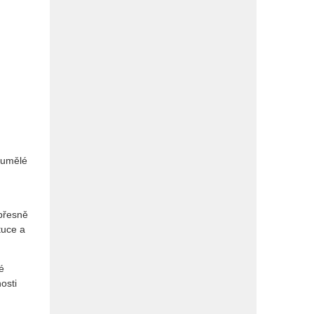
m umělé
 přesně
tuce a
é
osti