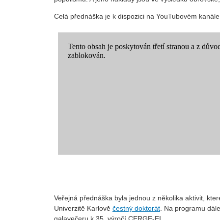
Celá přednáška je k dispozici na YouTubovém kaná
Veřejná přednáška byla jednou z několika aktivit, kte
Univerzitě Karlově
čestný doktorát
. Na programu dále
galavečeru k 35. výročí CERGE-EI.