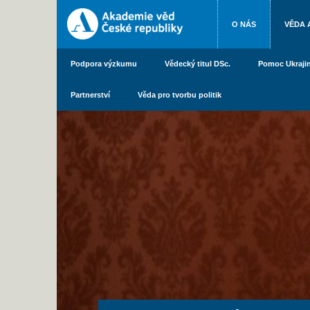
O NÁS
VĚDA 
Podpora výzkumu
Vědecký titul DSc.
Pomoc Ukraji
Partnerství
Věda pro tvorbu politik