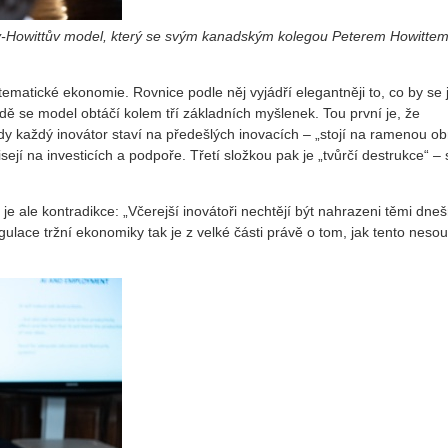
nův-Howittův model, který se svým kanadským kolegou Peterem Howitte
tematické ekonomie. Rovnice podle něj vyjádří elegantněji to, co by se 
ě se model obtáčí kolem tří základních myšlenek. Tou první je, že
y každý inovátor staví na předešlých inovacích – „stojí na ramenou ob
ejí na investicích a podpoře. Třetí složkou pak je „tvůrčí destrukce“ – 
je ale kontradikce: „Včerejší inovátoři nechtějí být nahrazeni těmi dne
egulace tržní ekonomiky tak je z velké části právě o tom, jak tento neso