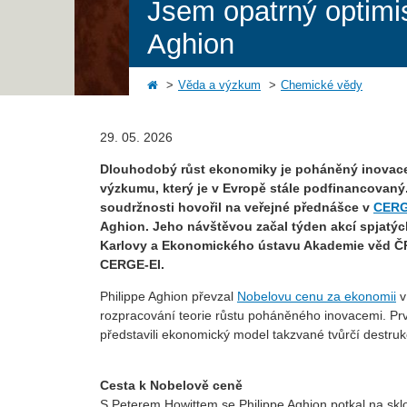
Jsem opatrný optimis
Aghion
Věda a výzkum
Chemické vědy
29. 05. 2026
Dlouhodobý růst ekonomiky je poháněný inovacemi
výzkumu, který je v Evropě stále podfinancovaný. O
soudržnosti hovořil na veřejné přednášce v
CERG
Aghion. Jeho návštěvou začal týden akcí spjatý
Karlovy a Ekonomického ústavu Akademie věd Č
CERGE-EI.
Philippe Aghion převzal
Nobelovu cenu za ekonomii
v
rozpracování teorie růstu poháněného inovacemi. Prv
představili ekonomický model takzvané tvůrčí destr
Cesta k Nobelově ceně
S Peterem Howittem se Philippe Aghion potkal na sk