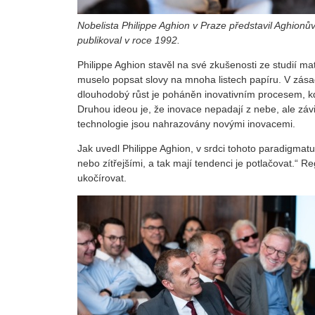
Nobelista Philippe Aghion v Praze představil Aghio
publikoval v roce 1992.
Philippe Aghion stavěl na své zkušenosti ze studií ma
muselo popsat slovy na mnoha listech papíru. V zásad
dlouhodobý růst je poháněn inovativním procesem, kd
Druhou ideou je, že inovace nepadají z nebe, ale závis
technologie jsou nahrazovány novými inovacemi.
Jak uvedl Philippe Aghion, v srdci tohoto paradigmatu 
nebo zítřejšími, a tak mají tendenci je potlačovat.“ R
ukočírovat.