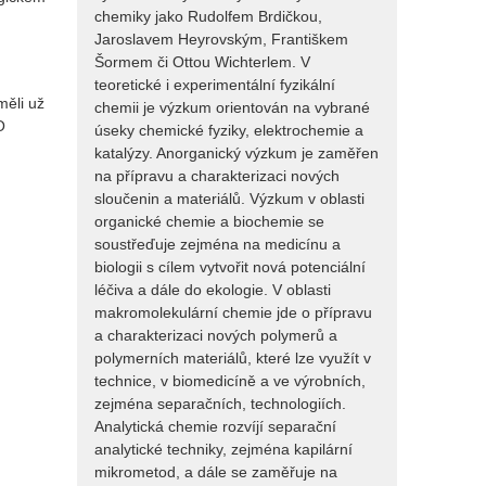
chemiky jako Rudolfem Brdičkou,
Jaroslavem Heyrovským, Františkem
Šormem či Ottou Wichterlem. V
teoretické i experimentální fyzikální
měli už
chemii je výzkum orientován na vybrané
O
úseky chemické fyziky, elektrochemie a
katalýzy. Anorganický výzkum je zaměřen
na přípravu a charakterizaci nových
sloučenin a materiálů. Výzkum v oblasti
organické chemie a biochemie se
soustřeďuje zejména na medicínu a
biologii s cílem vytvořit nová potenciální
léčiva a dále do ekologie. V oblasti
makromolekulární chemie jde o přípravu
a charakterizaci nových polymerů a
polymerních materiálů, které lze využít v
technice, v biomedicíně a ve výrobních,
zejména separačních, technologiích.
Analytická chemie rozvíjí separační
analytické techniky, zejména kapilární
mikrometod, a dále se zaměřuje na