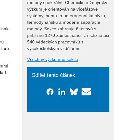
metody spektrální. Chemicko-inženýrský
výzkum je orientován na vícefázové
m
systémy, homo- a heterogenní katalýzu,
termodynamiku a moderní separační
metody. Sekce zahrnuje 6 ústavů s
jinak
přibližně 1270 zaměstnanci, z nichž je asi
540 vědeckých pracovníků s
rů“.
vysokoškolským vzděláním.
staré
Všechny výzkumné sekce
šními
ulad
Sdílet tento článek