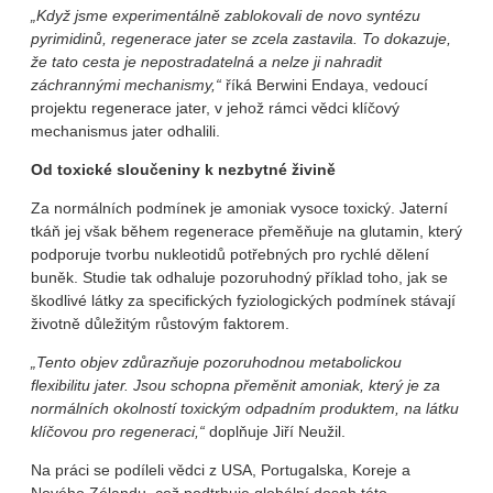
„Když jsme experimentálně zablokovali de novo syntézu
pyrimidinů, regenerace jater se zcela zastavila. To dokazuje,
že tato cesta je nepostradatelná a nelze ji nahradit
záchrannými mechanismy,“
říká Berwini Endaya, vedoucí
projektu regenerace jater, v jehož rámci vědci klíčový
mechanismus jater odhalili.
Od toxické sloučeniny k nezbytné živině
Za normálních podmínek je amoniak vysoce toxický. Jaterní
tkáň jej však během regenerace přeměňuje na glutamin, který
podporuje tvorbu nukleotidů potřebných pro rychlé dělení
buněk. Studie tak odhaluje pozoruhodný příklad toho, jak se
škodlivé látky za specifických fyziologických podmínek stávají
životně důležitým růstovým faktorem.
„Tento objev zdůrazňuje pozoruhodnou metabolickou
flexibilitu jater. Jsou schopna přeměnit amoniak, který je za
normálních okolností toxickým odpadním produktem, na látku
klíčovou pro regeneraci,“
doplňuje Jiří Neužil.
Na práci se podíleli vědci z USA, Portugalska, Koreje a