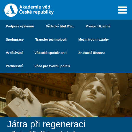
Podpora výzkumu
Vědecký titul DSc.
Pomoc Ukrajině
Spolupráce
Transfer technologií
Mezinárodní vztahy
Vzdělávání
Vědecké společnosti
Znalecká činnost
Partnerství
Věda pro tvorbu politik
Játra při regeneraci