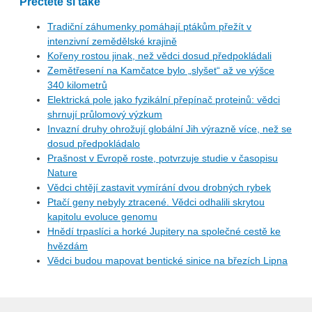
Přečtěte si také
Tradiční záhumenky pomáhají ptákům přežít v
intenzivní zemědělské krajině
Kořeny rostou jinak, než vědci dosud předpokládali
Zemětřesení na Kamčatce bylo „slyšet“ až ve výšce
340 kilometrů
Elektrická pole jako fyzikální přepínač proteinů: vědci
shrnují průlomový výzkum
Invazní druhy ohrožují globální Jih výrazně více, než se
dosud předpokládalo
Prašnost v Evropě roste, potvrzuje studie v časopisu
Nature
Vědci chtějí zastavit vymírání dvou drobných rybek
Ptačí geny nebyly ztracené. Vědci odhalili skrytou
kapitolu evoluce genomu
Hnědí trpaslíci a horké Jupitery na společné cestě ke
hvězdám
Vědci budou mapovat bentické sinice na březích Lipna