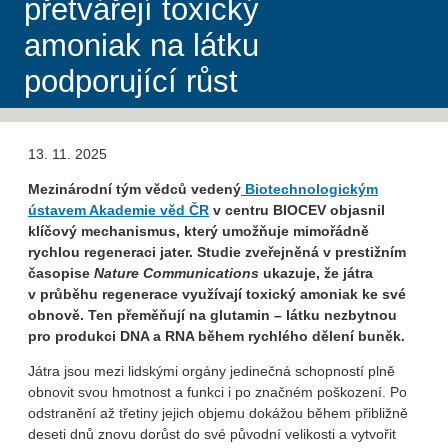
přetvářejí toxický
amoniak na látku
podporující růst
13. 11. 2025
Mezinárodní tým vědců vedený
Biotechnologickým
ústavem Akademie věd ČR
v centru BIOCEV objasnil
klíčový mechanismus, který umožňuje mimořádně
rychlou regeneraci jater. Studie zveřejněná v prestižním
časopise
Nature Communications
ukazuje, že játra
v průběhu regenerace využívají toxický amoniak ke své
obnově. Ten přeměňují na glutamin – látku nezbytnou
pro produkci DNA a RNA během rychlého dělení buněk.
Játra jsou mezi lidskými orgány jedinečná schopností plně
obnovit svou hmotnost a funkci i po značném poškození. Po
odstranění až třetiny jejich objemu dokážou během přibližně
deseti dnů znovu dorůst do své původní velikosti a vytvořit