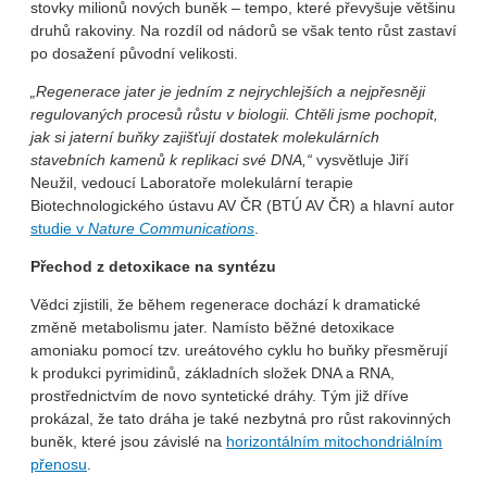
stovky milionů nových buněk – tempo, které převyšuje většinu
druhů rakoviny. Na rozdíl od nádorů se však tento růst zastaví
po dosažení původní velikosti.
„Regenerace jater je jedním z nejrychlejších a nejpřesněji
regulovaných procesů růstu v biologii. Chtěli jsme pochopit,
jak si jaterní buňky zajišťují dostatek molekulárních
stavebních kamenů k replikaci své DNA,“
vysvětluje Jiří
Neužil, vedoucí Laboratoře molekulární terapie
Biotechnologického ústavu AV ČR (BTÚ AV ČR) a hlavní autor
studie v
Nature Communications
.
Přechod z detoxikace na syntézu
Vědci zjistili, že během regenerace dochází k dramatické
změně metabolismu jater. Namísto běžné detoxikace
amoniaku pomocí tzv. ureátového cyklu ho buňky přesměrují
k produkci pyrimidinů, základních složek DNA a RNA,
prostřednictvím de novo syntetické dráhy. Tým již dříve
prokázal, že tato dráha je také nezbytná pro růst rakovinných
buněk, které jsou závislé na
horizontálním mitochondriálním
přenosu
.