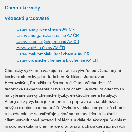
Chemické vědy
Vědecká pracoviště
Ústav analytické chemie AV ČR
Ústav anorganické chemie AV ČR
Ústav chemických procesů AV ČR
Heyrovského ústav AV ČR
Ústav makromolekulární chemie AV ČR
Ústav organické chemie a biochemie AV ČR
Chemický výzkum navazuje na tradici vytvořenou významnými
českými chemiky jako Rudolfem Brdičkou, Jaroslavem
Heyrovským, Františkem Šormem či Ottou Wichterlem. V
teoretické i experimentální fyzikální chemii je výzkum orientován
na vybrané úseky chemické fyziky, elektrochemie a katalýzy.
Anorganický výzkum je zaměřen na přípravu a charakterizaci
nových sloučenin a materiálů. Výzkum v oblasti organické chemie
a biochemie se soustřeďuje zejména na medicínu a biologii s
cílem vytvořit nová potenciální léčiva a dále do ekologie. V oblasti
makromolekulární chemie jde o přípravu a charakterizaci nových