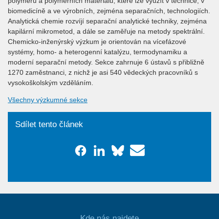
polymerů a polymerních materiálů, které lze využít v technice, v
biomedicíně a ve výrobních, zejména separačních, technologiích.
Analytická chemie rozvíjí separační analytické techniky, zejména
kapilární mikrometod, a dále se zaměřuje na metody spektrální.
Chemicko-inženýrský výzkum je orientován na vícefázové
systémy, homo- a heterogenní katalýzu, termodynamiku a
moderní separační metody. Sekce zahrnuje 6 ústavů s přibližně
1270 zaměstnanci, z nichž je asi 540 vědeckých pracovníků s
vysokoškolským vzděláním.
Všechny výzkumné sekce
Sdílet tento článek
Kde nás najdete