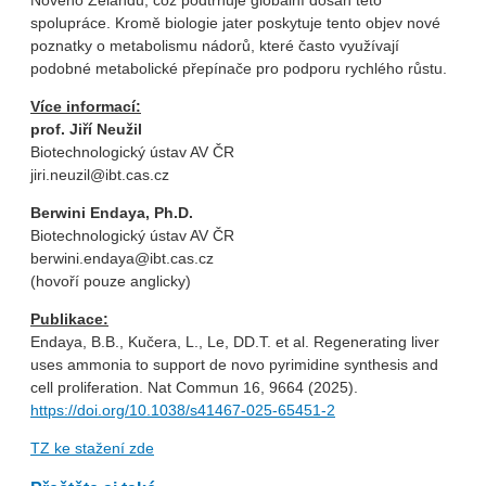
Nového Zélandu, což podtrhuje globální dosah této
spolupráce. Kromě biologie jater poskytuje tento objev nové
poznatky o metabolismu nádorů, které často využívají
podobné metabolické přepínače pro podporu rychlého růstu.
Více informací:
prof. Jiří Neužil
Biotechnologický ústav AV ČR
jiri.neuzil@ibt.cas.cz
Berwini Endaya, Ph.D.
Biotechnologický ústav AV ČR
berwini.endaya@ibt.cas.cz
(hovoří pouze anglicky)
Publikace:
Endaya, B.B., Kučera, L., Le, DD.T. et al. Regenerating liver
uses ammonia to support de novo pyrimidine synthesis and
cell proliferation. Nat Commun 16, 9664 (2025).
https://doi.org/10.1038/s41467-025-65451-2
TZ ke stažení zde