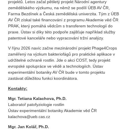
projektů. Letos začal pětiletý projekt Národní agentury
zemědělského výzkumu, na němž se podílí ÚEB AV ČR,
Farma Bezdínek a Česká zemědělská univerzita. Tým z ÚEB
AV ČR získal také financování z programu Akademie věd ČR
PRAK, který pomáhá vědcům s transferem technologií do
praxe. Ústav si díky této podpoře zajišťuje například služby
patentové kanceláře nebo vypracování tržní analýzy.
V říjnu 2026 navíc začne mezinárodní projekt Phage4Crops
zaměřený na výzkum bakteriofágů pro praktické aplikace v
udržitelné ochraně rostlin. Jde o akci COST, tedy projekt
evropské spolupráce ve vědě a technologiích. Ústav
experimentální botaniky AV ČR bude v tomto projektu
zastávat důležitou funkci koordinátora.
Kontakty:
Mgr. Tetiana Kalachova, Ph.D.
Laboratoř patofyziologie rostlin
Ústav experimentální botaniky Akademie věd ČR
kalachova@ueb.cas.cz
Mgr. Jan Kolář, Ph.D.