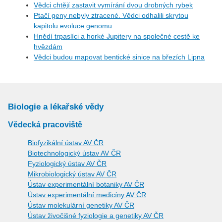
Vědci chtějí zastavit vymírání dvou drobných rybek
Ptačí geny nebyly ztracené. Vědci odhalili skrytou
kapitolu evoluce genomu
Hnědí trpaslíci a horké Jupitery na společné cestě ke
hvězdám
Vědci budou mapovat bentické sinice na březích Lipna
Biologie a lékařské vědy
Vědecká pracoviště
Biofyzikální ústav AV ČR
Biotechnologický ústav AV ČR
Fyziologický ústav AV ČR
Mikrobiologický ústav AV ČR
Ústav experimentální botaniky AV ČR
Ústav experimentální medicíny AV ČR
Ústav molekulární genetiky AV ČR
Ústav živočišné fyziologie a genetiky AV ČR