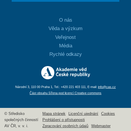
O nás
Věda a výzkum
Veřejnost
Média
Rychlé odkazy
Národní 3, 110 00 Praha 1, Tel.: +420 221 403 111, E-mail:
info@cas.cz
Část obsahu šířena pod licencí Creative commons
© Středisko
Mapa stránek
Licenční ujednání
Cookies
společných činností
Prohlášení o přístupnosti
AV ČR, v. v. i.
Zpracování osobních údajů
Webmaster