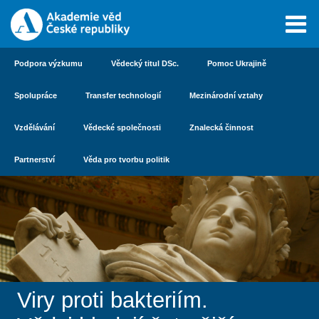
Podpora výzkumu
Vědecký titul DSc.
Pomoc Ukrajině
Spolupráce
Transfer technologií
Mezinárodní vztahy
Vzdělávání
Vědecké společnosti
Znalecká činnost
Partnerství
Věda pro tvorbu politik
Viry proti bakteriím.