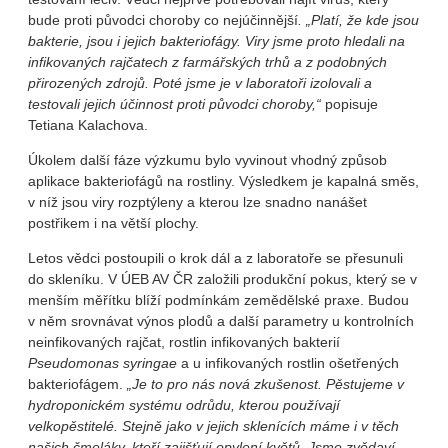
bude proti původci choroby co nejúčinnější
. „Platí, že kde jsou
bakterie, jsou i jejich bakteriofágy. Viry jsme proto hledali na
infikovaných rajčatech z farmářských trhů a z podobných
přirozených zdrojů. Poté jsme je v laboratoři izolovali a
testovali jejich účinnost proti původci choroby,“
popisuje
Tetiana Kalachova.
Úkolem další fáze výzkumu bylo vyvinout vhodný způsob
aplikace bakteriofágů na rostliny. Výsledkem je kapalná směs,
v níž jsou viry rozptýleny a kterou lze snadno nanášet
postřikem i na větší plochy.
Letos vědci postoupili o krok dál a z laboratoře se přesunuli
do skleníku. V ÚEB AV ČR založili produkční pokus, který se v
menším měřítku blíží podmínkám zemědělské praxe. Budou
v něm srovnávat výnos plodů a další parametry u kontrolních
neinfikovaných rajčat, rostlin infikovaných bakterií
Pseudomonas syringae
a u infikovaných rostlin ošetřených
bakteriofágem.
„Je to pro nás nová zkušenost. Pěstujeme v
hydroponickém systému odrůdu, kterou používají
velkopěstitelé. Stejně jako v jejich sklenících máme i v těch
našich čmeláky, kteří zajišťují opylení květů. Jsme zvědaví,