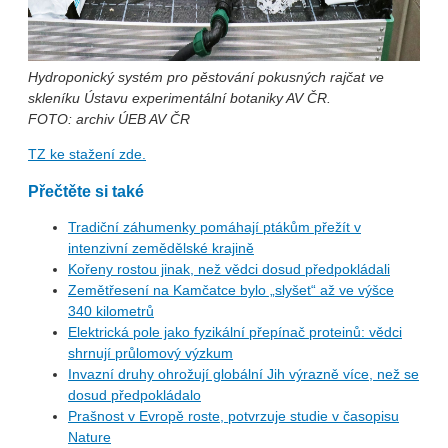
Hydroponický systém pro pěstování pokusných rajčat ve
skleníku Ústavu experimentální botaniky AV ČR.
FOTO: archiv ÚEB AV ČR
TZ ke stažení zde.
Přečtěte si také
Tradiční záhumenky pomáhají ptákům přežít v
intenzivní zemědělské krajině
Kořeny rostou jinak, než vědci dosud předpokládali
Zemětřesení na Kamčatce bylo „slyšet“ až ve výšce
340 kilometrů
Elektrická pole jako fyzikální přepínač proteinů: vědci
shrnují průlomový výzkum
Invazní druhy ohrožují globální Jih výrazně více, než se
dosud předpokládalo
Prašnost v Evropě roste, potvrzuje studie v časopisu
Nature