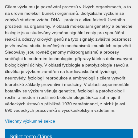
Cílem výzkumu je poznávání procesů v živých organismech, a to
na úrovni molekul, buněk i organismů. Biofyzikální výzkum se
zabývá studiem vztahu DNA – protein a vlivu faktorů životního
prostředí na organismy. V oblasti molekulární genetiky a buněčné
biologie jsou studovány zejména signální cesty pro spouštění
reakcí a odezvy cílových genů na tyto signály; zvláštní pozornost
je věnována studiu buněčných mechanismů imunitních odpovědí.
Sledovány jsou rovněž genomy mikroorganismů a procesy
směřující k moderním technologiím přípravy látek s definovanými
biologickými účinky. V oblasti fyziologie a patofyziologie savců a
člověka je výzkum zaměřen na kardiovaskulární fyziologii,
neurovědy, fyziologii reprodukce a embryologii s cílem vytvořit
teoretické základy preventivní medicíny. V oblasti experimentální
botaniky se výzkum věnuje genetice, fyziologii a patofyziologii
rostlin a moderní rostlinné biotechnologii. Sekce zahrnuje 8
vědeckých ústavů s přibližně 1930 zaměstnanci, z nichž je asi
690 vědeckých pracovníků s vysokoškolským vzděláním.
Všechny výzkumné sekce
Sdílet tento článek