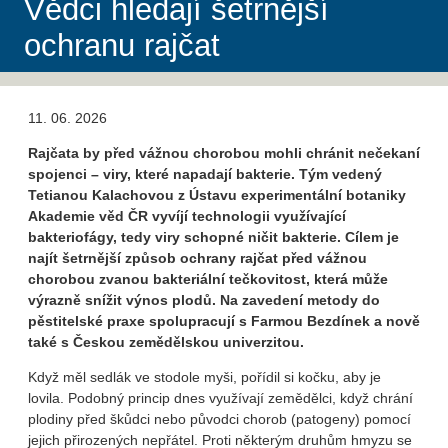
Vědci hledají šetrnější
ochranu rajčat
11. 06. 2026
Rajčata by před vážnou chorobou mohli chránit nečekaní
spojenci – viry, které napadají bakterie. Tým vedený
Tetianou Kalachovou z Ústavu experimentální botaniky
Akademie věd ČR vyvíjí technologii využívající
bakteriofágy, tedy viry schopné ničit bakterie. Cílem je
najít šetrnější způsob ochrany rajčat před vážnou
chorobou zvanou bakteriální tečkovitost, která může
výrazně snížit výnos plodů. Na zavedení metody do
pěstitelské praxe spolupracují s Farmou Bezdínek a nově
také s Českou zemědělskou univerzitou.
Když měl sedlák ve stodole myši, pořídil si kočku, aby je
lovila. Podobný princip dnes využívají zemědělci, když chrání
plodiny před škůdci nebo původci chorob (patogeny) pomocí
jejich přirozených nepřátel. Proti některým druhům hmyzu se