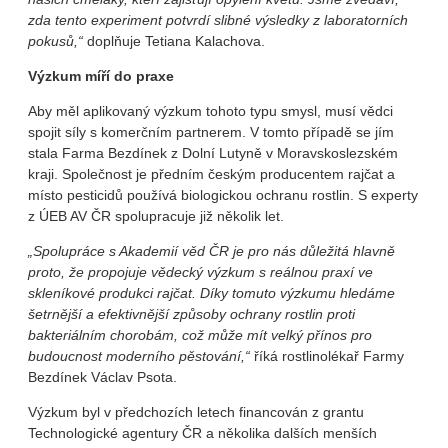
zda tento experiment potvrdí slibné výsledky z laboratorních
pokusů,“
doplňuje Tetiana Kalachova.
Výzkum míří do praxe
Aby měl aplikovaný výzkum tohoto typu smysl, musí vědci
spojit síly s komerčním partnerem. V tomto případě se jím
stala Farma Bezdínek z Dolní Lutyně v Moravskoslezském
kraji. Společnost je předním českým producentem rajčat a
místo pesticidů používá biologickou ochranu rostlin. S experty
z ÚEB AV ČR spolupracuje již několik let.
„Spolupráce s Akademií věd ČR je pro nás důležitá hlavně
proto, že propojuje vědecký výzkum s reálnou praxí ve
skleníkové produkci rajčat. Díky tomuto výzkumu hledáme
šetrnější a efektivnější způsoby ochrany rostlin proti
bakteriálním chorobám, což může mít velký přínos pro
budoucnost moderního pěstování,“
říká rostlinolékař Farmy
Bezdínek Václav Psota.
Výzkum byl v předchozích letech financován z grantu
Technologické agentury ČR a několika dalších menších