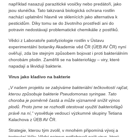
například nasazují parazitické vosičky nebo predátoři, jako
jsou slunéčka. Tato takzvaná biologická ochrana rostlin
nachází uplatnění hlavně ve sklenících jako alternativa k
pesticidům. Díky tomu se do životního prostředí ani do
potravin nedostávají problematické chemikálie z postřiků.
Vědci z Laboratoře patofyziologie rostlin v Ústavu
experimentální botaniky Akademie věd ČR (ÚEB AV ČR) nyní
ověřují, zda lze stejným způsobem bojovat i proti bakteriálním
chorobám plodin. Zaměřili se na bakteriofágy – viry, které
napadají a likvidují bakterie.
Virus jako kladivo na bakterie
„V našem projektu se zabýváme bakteriální tečkovitostí rajčat,
kterou způsobuje bakterie Pseudomonas syringae. Tato
choroba je poměrně častá a může významně snížit výnos
plodů. Proto jsme se rozhodli otestovat využití bakteriofágů
právě na ní,“
vysvětluje vedoucí výzkumné skupiny Tetiana
Kalachova z ÚEB AV ČR.
Strategie, kterou tým zvolil, v mnohém připomíná vývoj a
testování léčiv. Vědci nejprve potřebovali najít virus, který