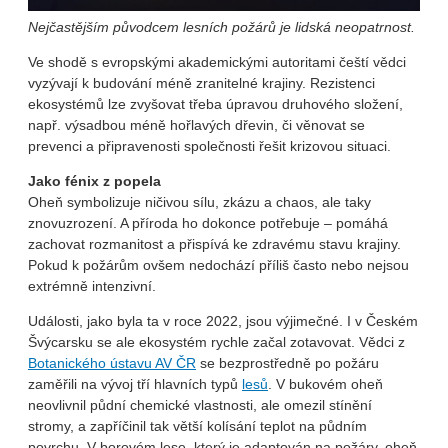
Nejčastějším původcem lesních požárů je lidská neopatrnost.
Ve shodě s evropskými akademickými autoritami čeští vědci
vyzývají k budování méně zranitelné krajiny. Rezistenci
ekosystémů lze zvyšovat třeba úpravou druhového složení,
např. výsadbou méně hořlavých dřevin, či věnovat se
prevenci a připravenosti společnosti řešit krizovou situaci.
Jako fénix z popela
Oheň symbolizuje ničivou sílu, zkázu a chaos, ale taky
znovuzrození. A příroda ho dokonce potřebuje – pomáhá
zachovat rozmanitost a přispívá ke zdravému stavu krajiny.
Pokud k požárům ovšem nedochází příliš často nebo nejsou
extrémně intenzivní.
Události, jako byla ta v roce 2022, jsou výjimečné. I v Českém
Švýcarsku se ale ekosystém rychle začal zotavovat. Vědci z
Botanického ústavu AV ČR
se bezprostředně po požáru
zaměřili na vývoj tří hlavních typů
lesů
. V bukovém oheň
neovlivnil půdní chemické vlastnosti, ale omezil stínění
stromy, a zapříčinil tak větší kolísání teplot na půdním
povrchu. V borovém lese, který je adaptován na požáry, oheň