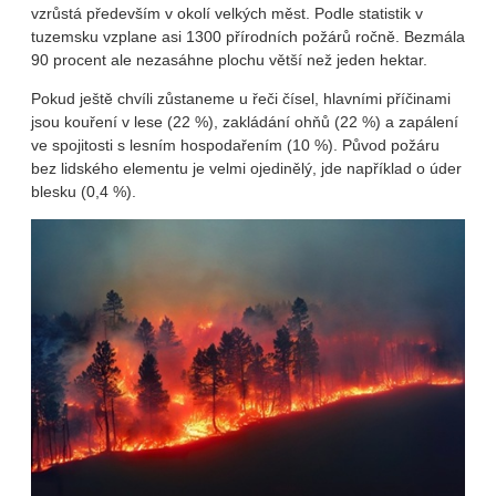
vzrůstá především v okolí velkých měst. Podle statistik v
tuzemsku vzplane asi 1300 přírodních požárů ročně. Bezmála
90 procent ale nezasáhne plochu větší než jeden hektar.
Pokud ještě chvíli zůstaneme u řeči čísel, hlavními příčinami
jsou kouření v lese (22 %), zakládání ohňů (22 %) a zapálení
ve spojitosti s lesním hospodařením (10 %). Původ požáru
bez lidského elementu je velmi ojedinělý, jde například o úder
blesku (0,4 %).