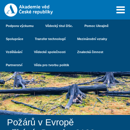
Podpora výzkumu
Vědecký titul DSc.
Pomoc Ukrajině
Spolupráce
Transfer technologií
Mezinárodní vztahy
Vzdělávání
Vědecké společnosti
Znalecká činnost
Partnerství
Věda pro tvorbu politik
Požárů v Evropě