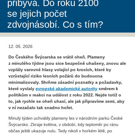
přibývá. Do roku 2100
se jejich počet
zdvojnásobí. Co s tím?
12. 05. 2026
Do Českého Švýcarska se vrátil oheň. Plameny
z minulého týdne jsou sice bezpečně uhašeny, znovu ale
vzplály varovné hlasy volající po krocích, které by
vzrůstající riziko lesních požárů do budoucna
minimalizovaly. Shrňme zásadní poznatky a požadavky,
které vyslaly
evropské akademické autority
směrem k
politikům v reakci na událost z roku 2022. Nejde totiž o
to, jak rychle se oheň uhasí, ale jak připravíme zemi, aby
v ní nezačalo tak snadno hořet.
Minulý týden uchvátily plameny les v národním parku České
Švýcarsko. Zkraje května, v období, kdy teploměr po ránu
občas ještě ukazuje nulu. Tedy nikoli v horkém létě, po