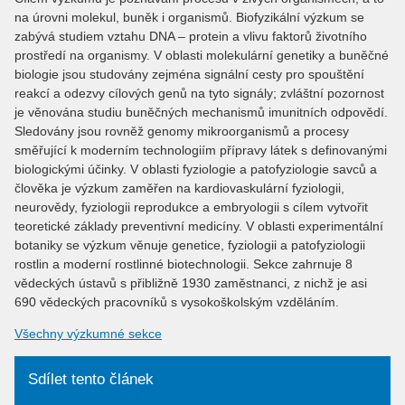
na úrovni molekul, buněk i organismů. Biofyzikální výzkum se
zabývá studiem vztahu DNA – protein a vlivu faktorů životního
prostředí na organismy. V oblasti molekulární genetiky a buněčné
biologie jsou studovány zejména signální cesty pro spouštění
reakcí a odezvy cílových genů na tyto signály; zvláštní pozornost
je věnována studiu buněčných mechanismů imunitních odpovědí.
Sledovány jsou rovněž genomy mikroorganismů a procesy
směřující k moderním technologiím přípravy látek s definovanými
biologickými účinky. V oblasti fyziologie a patofyziologie savců a
člověka je výzkum zaměřen na kardiovaskulární fyziologii,
neurovědy, fyziologii reprodukce a embryologii s cílem vytvořit
teoretické základy preventivní medicíny. V oblasti experimentální
botaniky se výzkum věnuje genetice, fyziologii a patofyziologii
rostlin a moderní rostlinné biotechnologii. Sekce zahrnuje 8
vědeckých ústavů s přibližně 1930 zaměstnanci, z nichž je asi
690 vědeckých pracovníků s vysokoškolským vzděláním.
Všechny výzkumné sekce
Sdílet tento článek