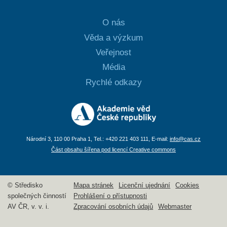
O nás
Věda a výzkum
Veřejnost
Média
Rychlé odkazy
Národní 3, 110 00 Praha 1, Tel.: +420 221 403 111, E-mail:
info@cas.cz
Část obsahu šířena pod licencí Creative commons
© Středisko
Mapa stránek
Licenční ujednání
Cookies
společných činností
Prohlášení o přístupnosti
AV ČR, v. v. i.
Zpracování osobních údajů
Webmaster