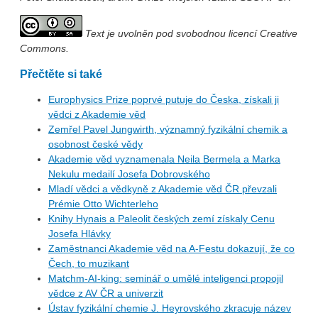
Text je uvolněn pod svobodnou licencí Creative
Commons.
Přečtěte si také
Europhysics Prize poprvé putuje do Česka, získali ji
vědci z Akademie věd
Zemřel Pavel Jungwirth, významný fyzikální chemik a
osobnost české vědy
Akademie věd vyznamenala Neila Bermela a Marka
Nekulu medailí Josefa Dobrovského
Mladí vědci a vědkyně z Akademie věd ČR převzali
Prémie Otto Wichterleho
Knihy Hynais a Paleolit českých zemí získaly Cenu
Josefa Hlávky
Zaměstnanci Akademie věd na A-Festu dokazují, že co
Čech, to muzikant
Matchm-AI-king: seminář o umělé inteligenci propojil
vědce z AV ČR a univerzit
Ústav fyzikální chemie J. Heyrovského zkracuje název