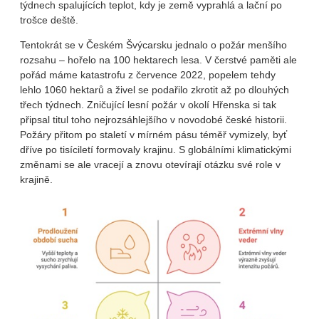
týdnech spalujících teplot, kdy je země vyprahlá a lační po
trošce deště.
Tentokrát se v Českém Švýcarsku jednalo o požár menšího
rozsahu – hořelo na 100 hektarech lesa. V čerstvé paměti ale
pořád máme katastrofu z července 2022, popelem tehdy
lehlo 1060 hektarů a živel se podařilo zkrotit až po dlouhých
třech týdnech. Zničující lesní požár v okolí Hřenska si tak
připsal titul toho nejrozsáhlejšího v novodobé české historii.
Požáry přitom po staletí v mírném pásu téměř vymizely, byť
dříve po tisíciletí formovaly krajinu. S globálními klimatickými
změnami se ale vracejí a znovu otevírají otázku své role v
krajině.