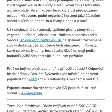
zničil organickou vrstvu půdy a zredukoval tím zásoby uhlíku
a živin v půdě. Ve smrkovém lese, který byl před požárem
oslaben kůrovcem, půdní organický horizont také částečně
shořel a půda se obohatila o živiny z popela a sazí.
Už nadcházející rok zarostly spálené plochy pionýrskou
vegetací – břízami, olšemi, ostružiníkem a hasivkou orličí.
Vědci z
Biologického centra AV ČR
na spáleništi zaznamenali
stovky druhů živočichů, včetně těch ohrožených. Porosty,
které se obnovily samy, bez zásahu člověka, mají podle
badatelů vyšší odolnost vůči budoucím požárům.
Proč se bojíme ohně a co oheň v přírodě způsobí? Odpovědi
hledal přímo v Českém Švýcarsku pár měsíců po neštěstí
popularizátor
Zvěd
spolu s odborníky z Akademie věd ČR.
Expertní stanovisko Akademie věd ČR jsme také stručně
shrnuli v
A / Magazínu
.
Text: Jana Kuřátková
, Divize vnějších vztahů SSČ AV ČR
Foto: Shutterstock, archiv Divize vnějších vztahů SSČ AV ČR