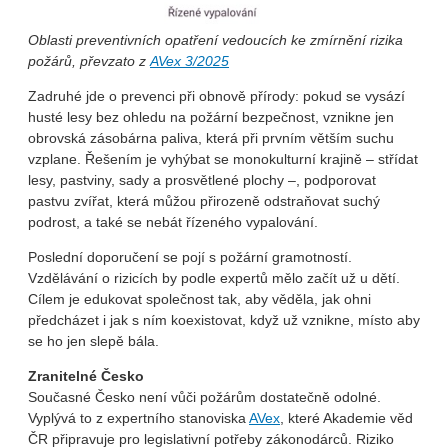
Oblasti preventivních opatření vedoucích ke zmírnění rizika
požárů, převzato z
AVex 3/2025
Zadruhé jde o prevenci při obnově přírody: pokud se vysází
husté lesy bez ohledu na požární bezpečnost, vznikne jen
obrovská zásobárna paliva, která při prvním větším suchu
vzplane. Řešením je vyhýbat se monokulturní krajině – střídat
lesy, pastviny, sady a prosvětlené plochy –, podporovat
pastvu zvířat, která můžou přirozeně odstraňovat suchý
podrost, a také se nebát řízeného vypalování.
Poslední doporučení se pojí s požární gramotností.
Vzdělávání o rizicích by podle expertů mělo začít už u dětí.
Cílem je edukovat společnost tak, aby věděla, jak ohni
předcházet i jak s ním koexistovat, když už vznikne, místo aby
se ho jen slepě bála.
Zranitelné Česko
Současné Česko není vůči požárům dostatečně odolné.
Vyplývá to z expertního stanoviska
AVex
, které Akademie věd
ČR připravuje pro legislativní potřeby zákonodárců. Riziko