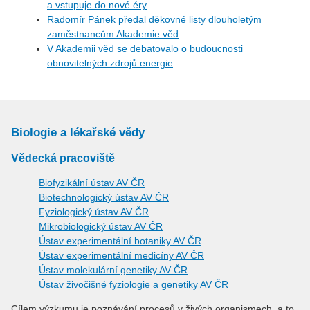
a vstupuje do nové éry
Radomír Pánek předal děkovné listy dlouholetým
zaměstnancům Akademie věd
V Akademii věd se debatovalo o budoucnosti
obnovitelných zdrojů energie
Biologie a lékařské vědy
Vědecká pracoviště
Biofyzikální ústav AV ČR
Biotechnologický ústav AV ČR
Fyziologický ústav AV ČR
Mikrobiologický ústav AV ČR
Ústav experimentální botaniky AV ČR
Ústav experimentální medicíny AV ČR
Ústav molekulární genetiky AV ČR
Ústav živočišné fyziologie a genetiky AV ČR
Cílem výzkumu je poznávání procesů v živých organismech, a to