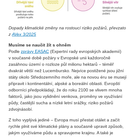
Dopady klimatické změny na rostoucí riziko požárů, převzato
z
AVex 3/2025
Musíme se naučit žít s ohněm
Podle
zprávy EASAC
(Expertní rady evropských akademií)
v současné době požáry v Evropské unii každoročně
zasáhnou území o rozloze půl milionu hektarů – téměř
dvakrát větší než Lucembursko. Nejvíce postižené jsou jižní
státy okolo Středozemního moře, ale na novou éru se musejí
připravit i kontinentální, alpské a boreální oblasti. Evropští
odborníci předpokládají, že do roku 2100 se vlivem mnoha
faktorů, jako jsou vylidnění venkova, proměny ve využívání
půdy, častější sucha a nízké letní srážky, riziko požárů
zdvojnásobí.
Z toho vyplývá jediné – Evropa musí přestat otálet a začít
rychle plnit své klimatické plány a současně upravit způsob,
jakým využíváme půdu a spravujeme krajinu. A také je