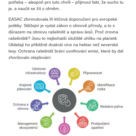
potřeba – alespoň pro tuto chvíli – přijmout fakt, že sucho tu
je, a naučit se žít s ohněm.
EASAC zformulovala tři klíčová doporučení pro evropské
politiky. Stěžejní je vydat zákon o obnově přírody, a to s
důrazem na obnovu rašelinišť a správu lesů. Proč zrovna
rašeliniště? Jsou to nejbohatší úložiště uhlíku na planetě.
Ukládají ho přibližně dvakrát více na hektar než severské
lesy. Ochrana rašelinišť brání uvolňování emisí, které by dál
zhoršovalo oteplování.