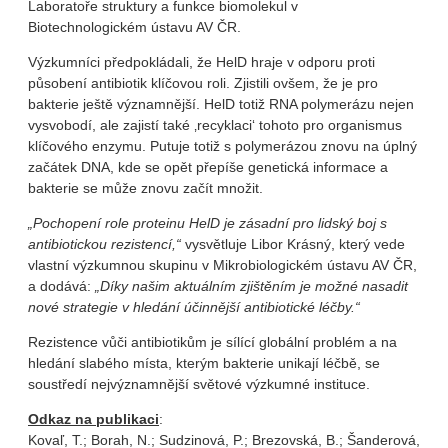
Laboratoře struktury a funkce biomolekul v
Biotechnologickém ústavu AV ČR.
Výzkumníci předpokládali, že HelD hraje v odporu proti
působení antibiotik klíčovou roli. Zjistili ovšem, že je pro
bakterie ještě významnější. HelD totiž RNA polymerázu nejen
vysvobodí, ale zajistí také ‚recyklaci‘ tohoto pro organismus
klíčového enzymu. Putuje totiž s polymerázou znovu na úplný
začátek DNA, kde se opět přepíše genetická informace a
bakterie se může znovu začít množit.
„Pochopení role proteinu HelD je zásadní pro lidský boj s
antibiotickou rezistencí,“
vysvětluje Libor Krásný, který vede
vlastní výzkumnou skupinu v Mikrobiologickém ústavu AV ČR,
a dodává:
„Díky našim aktuálním zjištěním je možné nasadit
nové strategie v hledání účinnější antibiotické léčby.“
Rezistence vůči antibiotikům je sílící globální problém a na
hledání slabého místa, kterým bakterie unikají léčbě, se
soustředí nejvýznamnější světové výzkumné instituce.
Odkaz na publikaci
:
Kovaľ, T.; Borah, N.; Sudzinová, P.; Brezovská, B.; Šanderová,