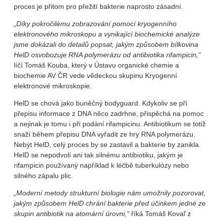
proces je přitom pro přežití bakterie naprosto zásadní.
„Díky pokročilému zobrazování pomocí kryogenního
elektronového mikroskopu a vynikající biochemické analýze
jsme dokázali do detailů popsat, jakým způsobem bílkovina
HelD osvobozuje RNA polymerázu od antibiotika rifampicin,“
líčí Tomáš Kouba, který v Ústavu organické chemie a
biochemie AV ČR vede vědeckou skupinu Kryogenní
elektronové mikroskopie.
HelD se chová jako buněčný bodyguard. Kdykoliv se při
přepisu informace z DNA něco zadrhne, přispěchá na pomoc
a nejinak je tomu i při podání rifampicinu. Antibiotikum se totiž
snaží během přepisu DNA vyřadit ze hry RNA polymerázu.
Nebýt HelD, celý proces by se zastavil a bakterie by zanikla.
HelD se nepodvolí ani tak silnému antibiotiku, jakým je
rifampicin používaný například k léčbě tuberkulózy nebo
silného zápalu plic.
„Moderní metody strukturní biologie nám umožnily pozorovat,
jakým způsobem HelD chrání bakterie před účinkem jedné ze
skupin antibiotik na atomární úrovni,“
říká Tomáš Kovaľ z