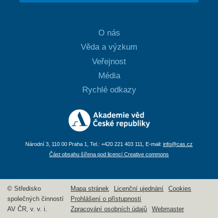
O nás
Věda a výzkum
Veřejnost
Média
Rychlé odkazy
Národní 3, 110 00 Praha 1, Tel.: +420 221 403 111, E-mail:
info@cas.cz
Část obsahu šířena pod licencí Creative commons
© Středisko
Mapa stránek
Licenční ujednání
Cookies
společných činností
Prohlášení o přístupnosti
AV ČR, v. v. i.
Zpracování osobních údajů
Webmaster