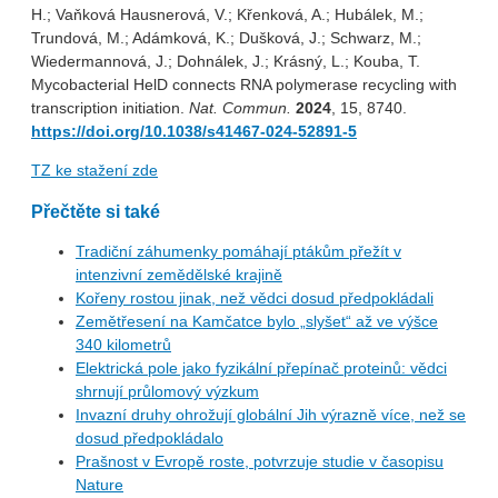
H.; Vaňková Hausnerová, V.; Křenková, A.; Hubálek, M.;
Trundová, M.; Adámková, K.; Dušková, J.; Schwarz, M.;
Wiedermannová, J.; Dohnálek, J.; Krásný, L.; Kouba, T.
Mycobacterial HelD connects RNA polymerase recycling with
transcription initiation.
Nat. Commun.
2024
, 15, 8740.
https://doi.org/10.1038/s41467-024-52891-5
TZ ke stažení zde
Přečtěte si také
Tradiční záhumenky pomáhají ptákům přežít v
intenzivní zemědělské krajině
Kořeny rostou jinak, než vědci dosud předpokládali
Zemětřesení na Kamčatce bylo „slyšet“ až ve výšce
340 kilometrů
Elektrická pole jako fyzikální přepínač proteinů: vědci
shrnují průlomový výzkum
Invazní druhy ohrožují globální Jih výrazně více, než se
dosud předpokládalo
Prašnost v Evropě roste, potvrzuje studie v časopisu
Nature