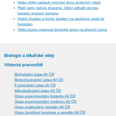
Vědci chtějí zastavit vymírání dvou drobných rybek
Ptačí geny nebyly ztracené. Vědci odhalili skrytou
kapitolu evoluce genomu
Hnědí trpaslíci a horké Jupitery na společné cestě ke
hvězdám
Vědci budou mapovat bentické sinice na březích Lipna
Biologie a lékařské vědy
Vědecká pracoviště
Biofyzikální ústav AV ČR
Biotechnologický ústav AV ČR
Fyziologický ústav AV ČR
Mikrobiologický ústav AV ČR
Ústav experimentální botaniky AV ČR
Ústav experimentální medicíny AV ČR
Ústav molekulární genetiky AV ČR
Ústav živočišné fyziologie a genetiky AV ČR