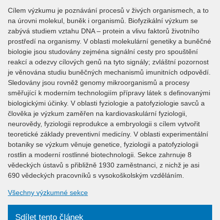
Cílem výzkumu je poznávání procesů v živých organismech, a to
na úrovni molekul, buněk i organismů. Biofyzikální výzkum se
zabývá studiem vztahu DNA – protein a vlivu faktorů životního
prostředí na organismy. V oblasti molekulární genetiky a buněčné
biologie jsou studovány zejména signální cesty pro spouštění
reakcí a odezvy cílových genů na tyto signály; zvláštní pozornost
je věnována studiu buněčných mechanismů imunitních odpovědí.
Sledovány jsou rovněž genomy mikroorganismů a procesy
směřující k moderním technologiím přípravy látek s definovanými
biologickými účinky. V oblasti fyziologie a patofyziologie savců a
člověka je výzkum zaměřen na kardiovaskulární fyziologii,
neurovědy, fyziologii reprodukce a embryologii s cílem vytvořit
teoretické základy preventivní medicíny. V oblasti experimentální
botaniky se výzkum věnuje genetice, fyziologii a patofyziologii
rostlin a moderní rostlinné biotechnologii. Sekce zahrnuje 8
vědeckých ústavů s přibližně 1930 zaměstnanci, z nichž je asi
690 vědeckých pracovníků s vysokoškolským vzděláním.
Všechny výzkumné sekce
Sdílet tento článek