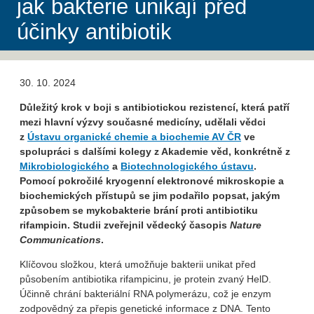
jak bakterie unikají před
účinky antibiotik
30. 10. 2024
Důležitý krok v boji s antibiotickou rezistencí, která patří
mezi hlavní výzvy současné medicíny, udělali vědci
z
Ústavu organické chemie a biochemie AV ČR
ve
spolupráci s dalšími kolegy z Akademie věd, konkrétně z
Mikrobiologického
a
Biotechnologického ústavu
.
Pomocí pokročilé kryogenní elektronové mikroskopie a
biochemických přístupů se jim podařilo popsat, jakým
způsobem se mykobakterie brání proti antibiotiku
rifampicin. Studii zveřejnil vědecký časopis
Nature
Communications
.
Klíčovou složkou, která umožňuje bakterii unikat před
působením antibiotika rifampicinu, je protein zvaný HelD.
Účinně chrání bakteriální RNA polymerázu, což je enzym
zodpovědný za přepis genetické informace z DNA. Tento