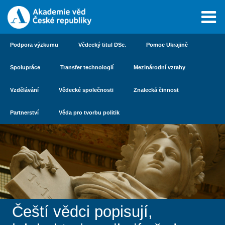
Podpora výzkumu
Vědecký titul DSc.
Pomoc Ukrajině
Spolupráce
Transfer technologií
Mezinárodní vztahy
Vzdělávání
Vědecké společnosti
Znalecká činnost
Partnerství
Věda pro tvorbu politik
Čeští vědci popisují,