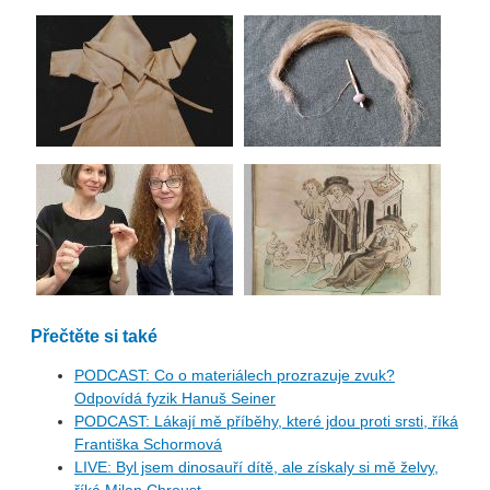
Přečtěte si také
PODCAST: Co o materiálech prozrazuje zvuk?
Odpovídá fyzik Hanuš Seiner
PODCAST: Lákají mě příběhy, které jdou proti srsti, říká
Františka Schormová
LIVE: Byl jsem dinosauří dítě, ale získaly si mě želvy,