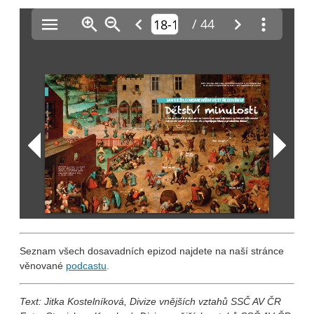
Seznam všech dosavadních epizod najdete na naší stránce
věnované
podcastu
.
Text: Jitka Kostelníková, Divize vnějších vztahů SSČ AV ČR