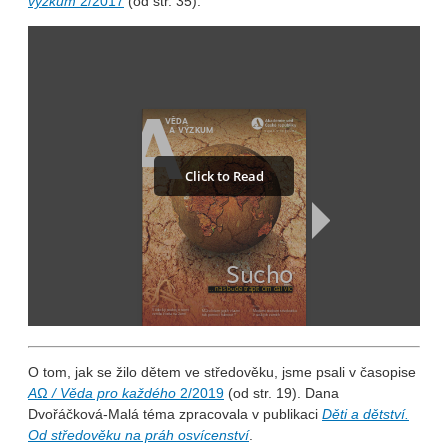
výzkum
2/2017
(od str. 35).
O tom, jak se žilo dětem ve středověku, jsme psali v časopise
AΩ / Věda pro každého
2/2019
(od str. 19). Dana
Dvořáčková-Malá téma zpracovala v publikaci
Děti a dětství.
Od středověku na práh osvícenství
.