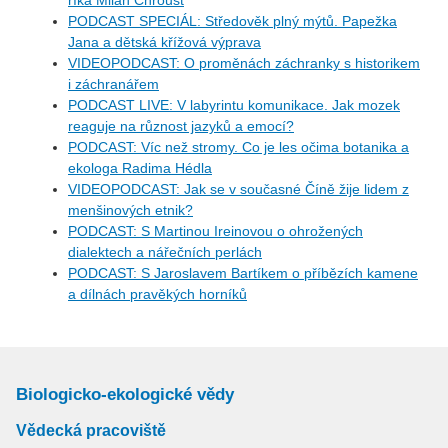
říká Milan Chroust
PODCAST SPECIÁL: Středověk plný mýtů. Papežka
Jana a dětská křížová výprava
VIDEOPODCAST: O proměnách záchranky s historikem
i záchranářem
PODCAST LIVE: V labyrintu komunikace. Jak mozek
reaguje na různost jazyků a emocí?
PODCAST: Víc než stromy. Co je les očima botanika a
ekologa Radima Hédla
VIDEOPODCAST: Jak se v současné Číně žije lidem z
menšinových etnik?
PODCAST: S Martinou Ireinovou o ohrožených
dialektech a nářečních perlách
PODCAST: S Jaroslavem Bartíkem o příbězích kamene
a dílnách pravěkých horníků
Biologicko-ekologické vědy
Vědecká pracoviště