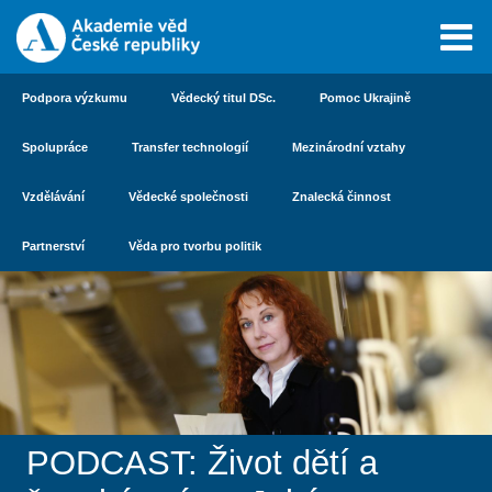
Podpora výzkumu
Vědecký titul DSc.
Pomoc Ukrajině
Spolupráce
Transfer technologií
Mezinárodní vztahy
Vzdělávání
Vědecké společnosti
Znalecká činnost
Partnerství
Věda pro tvorbu politik
PODCAST: Život dětí a