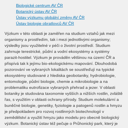
Biologické centrum AV ČR
Botanický ústav AV ČR
Ústav výzkumu globální změny AV ČR
Ústav biologie obratlovců AV ČR
Výzkum v této oblasti je zaměřen na studium vztahů jak mezi
organismy a prostředím, tak i mezi jednotlivými organismy;
výsledky jsou využitelné v péči o životní prostředí. Studium
zahrnuje terestrické, půdní a vodní ekosystémy a systémy
parazit-hostitel. Výzkum je prováděn většinou na území ČR a
přispívá tak k jejímu bio-ekologickému mapování. Dlouhodobá
pozorování ve vybraných lokalitách se soustřeďují na typické
ekosystémy studované z hlediska geobotaniky, hydrobiologie,
entomologie, půdní biologie, chemie a mikrobiologie a na
problematiku eutrofizace vybraných přehrad a jezer. V oblasti
botaniky je studována taxonomie vyšších a nižších rostlin, zvláště
řas, s využitím v oblasti ochrany přírody. Studium molekulární a
buněčné biologie, genetiky, fyziologie a patogenů rostlin a hmyzu
je předpokladem pro rozvoj rostlinných biotechnologií v
zemědělství a využití hmyzu jako modelu pro obecně biologický
výzkum. Botanický ústav též pečuje o Průhonický park, který je