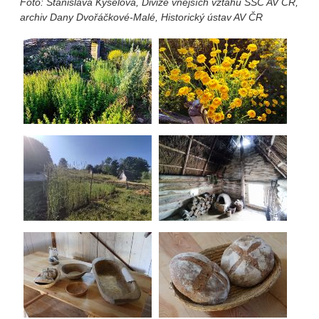
Foto: Stanislava Kyselová, Divize vnějších vztahů SSČ AV ČR,
archiv Dany Dvořáčkové-Malé, Historický ústav AV ČR