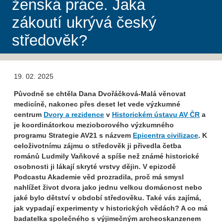
ženská práce. Jaká
zákoutí ukrývá český
středověk?
19. 02. 2025
Původně se chtěla Dana Dvořáčková-Malá věnovat
medicíně, nakonec přes deset let vede výzkumné
centrum
Dvory a rezidence
v
Historickém ústavu AV ČR
a
je koordinátorkou mezioborového výzkumného
programu Strategie AV21 s názvem
Epicentra civilizace
. K
celoživotnímu zájmu o středověk ji přivedla četba
románů Ludmily Vaňkové a spíše než známé historické
osobnosti ji lákají skryté vrstvy dějin. V epizodě
Podcastu Akademie věd prozradila, proč má smysl
nahlížet život dvora jako jednu velkou domácnost nebo
jaké bylo dětství v období středověku. Také vás zajímá,
jak vypadají experimenty v historických vědách? A co má
badatelka společného s výjimečným archeoskanzenem