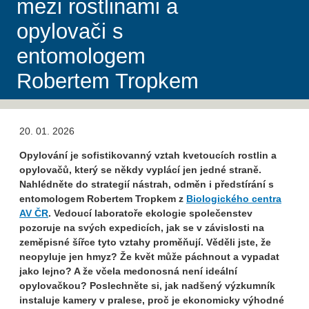
mezi rostlinami a
opylovači s
entomologem
Robertem Tropkem
20. 01. 2026
Opylování je sofistikovanný vztah kvetoucích rostlin a
opylovačů, který se někdy vyplácí jen jedné straně.
Nahlédněte do strategií nástrah, odměn i předstírání s
entomologem Robertem Tropkem z
Biologického centra
AV ČR
. Vedoucí laboratoře ekologie společenstev
pozoruje na svých expedicích, jak se v závislosti na
zeměpisné šířce tyto vztahy proměňují. Věděli jste, že
neopyluje jen hmyz? Že květ může páchnout a vypadat
jako lejno? A že včela medonosná není ideální
opylovačkou? Poslechněte si, jak nadšený výzkumník
instaluje kamery v pralese, proč je ekonomicky výhodné