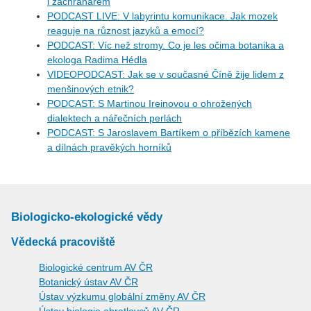
i záchranářem
PODCAST LIVE: V labyrintu komunikace. Jak mozek
reaguje na různost jazyků a emocí?
PODCAST: Víc než stromy. Co je les očima botanika a
ekologa Radima Hédla
VIDEOPODCAST: Jak se v současné Číně žije lidem z
menšinových etnik?
PODCAST: S Martinou Ireinovou o ohrožených
dialektech a nářečních perlách
PODCAST: S Jaroslavem Bartíkem o příbězích kamene
a dílnách pravěkých horníků
Biologicko-ekologické vědy
Vědecká pracoviště
Biologické centrum AV ČR
Botanický ústav AV ČR
Ústav výzkumu globální změny AV ČR
Ústav biologie obratlovců AV ČR