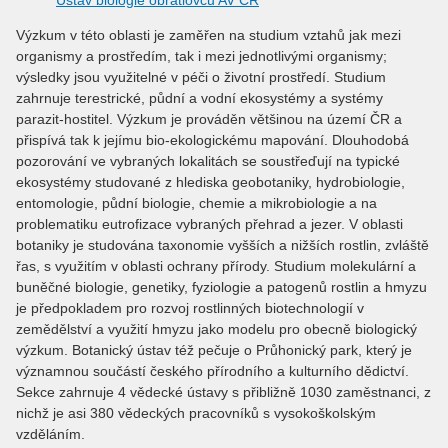
Výzkum v této oblasti je zaměřen na studium vztahů jak mezi
organismy a prostředím, tak i mezi jednotlivými organismy;
výsledky jsou využitelné v péči o životní prostředí. Studium
zahrnuje terestrické, půdní a vodní ekosystémy a systémy
parazit-hostitel. Výzkum je prováděn většinou na území ČR a
přispívá tak k jejímu bio-ekologickému mapování. Dlouhodobá
pozorování ve vybraných lokalitách se soustřeďují na typické
ekosystémy studované z hlediska geobotaniky, hydrobiologie,
entomologie, půdní biologie, chemie a mikrobiologie a na
problematiku eutrofizace vybraných přehrad a jezer. V oblasti
botaniky je studována taxonomie vyšších a nižších rostlin, zvláště
řas, s využitím v oblasti ochrany přírody. Studium molekulární a
buněčné biologie, genetiky, fyziologie a patogenů rostlin a hmyzu
je předpokladem pro rozvoj rostlinných biotechnologií v
zemědělství a využití hmyzu jako modelu pro obecně biologický
výzkum. Botanický ústav též pečuje o Průhonický park, který je
významnou součástí českého přírodního a kulturního dědictví.
Sekce zahrnuje 4 vědecké ústavy s přibližně 1030 zaměstnanci, z
nichž je asi 380 vědeckých pracovníků s vysokoškolským
vzděláním.