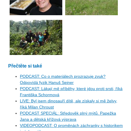
Přečtěte si také
PODCAST: Co o materiálech prozrazuje zvuk?
Odpovídá fyzik Hanuš Seiner
PODCAST: Lákají mě příběhy, které jdou proti srsti, říká
Františka Schormová
LIVE: Byl jsem dinosauří dítě, ale získaly si mě želvy,
říká Milan Chroust
PODCAST SPECIÁL: Středověk plný mýtů. Papežka
Jana a dětská křížová výprava
VIDEOPODCAST: O proměnách záchranky s historikem