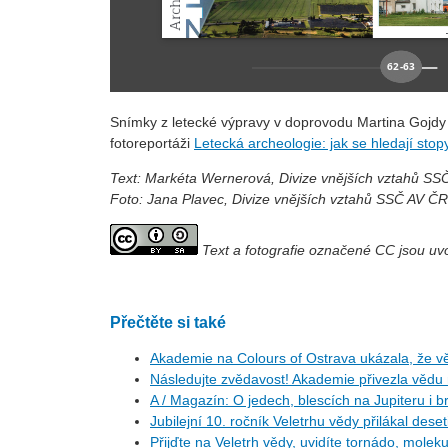
Snímky z letecké výpravy v doprovodu Martina Gojdy
fotoreportáži
Letecká archeologie: jak se hledají sto
Text: Markéta Wernerová, Divize vnějších vztahů SS
Foto: Jana Plavec, Divize vnějších vztahů SSČ AV Č
Text a fotografie označené CC jsou u
Přečtěte si také
Akademie na Colours of Ostrava ukázala, že vě
Následujte zvědavost! Akademie přivezla vědu
A / Magazín: O jedech, blescích na Jupiteru i b
Jubilejní 10. ročník Veletrhu vědy přilákal deset
Přijďte na Veletrh vědy, uvidíte tornádo, molekulu