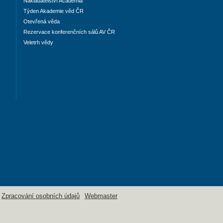
Nakladatelství Academia
Týden Akademie věd ČR
Otevřená věda
Rezervace konferenčních sálů AV ČR
Veletrh vědy
Zpracování osobních údajů
Webmaster