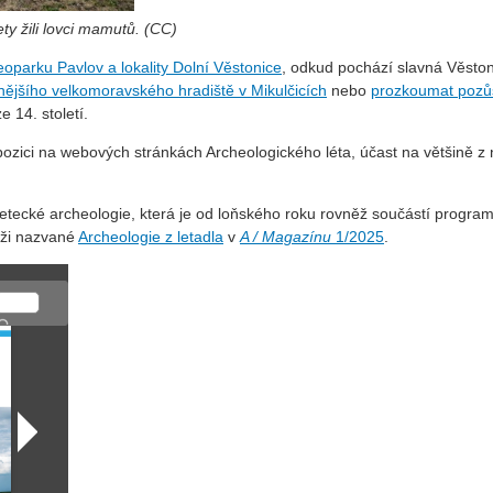
ty žili lovci mamutů. (CC)
oparku Pavlov a lokality Dolní Věstonice
, odkud pochází slavná Věsto
nějšího velkomoravského hradiště v Mikulčicích
nebo
prozkoumat pozů
 14. století.
ozici na webových stránkách Archeologického léta, účast na většině z n
letecké archeologie, která je od loňského roku rovněž součástí progra
áži nazvané
Archeologie z letadla
v
A / Magazínu
1/2025
.