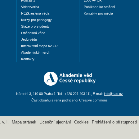
Podcasty
Logo AV ČR
Videotvorba
Publikace ke stažení
NEZkreslená věda
Kontakty pro média
Kurzy pro pedagogy
Stáže pro studenty
Občanská věda
Jedu vědu
Interaktivní mapa AV ČR
Akademický merch
Kontakty
Národní 3, 110 00 Praha 1, Tel.: +420 221 403 111, E-mail:
info@cas.cz
Část obsahu šířena pod licencí Creative commons
v. i.
Mapa stránek
Licenční ujednání
Cookies
Prohlášení o přístupnosti