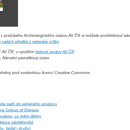
 z pražského Archeologického ústavu AV ČR si můžete prohlédnout tak
py našich předků z nebeské výšky
.
Č AV ČR, s využitím
tiskové zprávy AV ČR
R; Národní památkový ústav
volněny pod svobodnou licencí Creative Commons.
da patří do veřejného prostoru
 na Colous of Ostrava
roukovi, co mění dějiny
itisíce návštěvníků
, špitál i družici