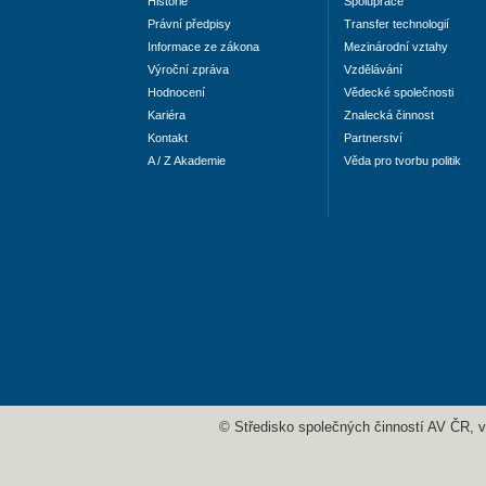
Historie
Spolupráce
Právní předpisy
Transfer technologií
Informace ze zákona
Mezinárodní vztahy
Výroční zpráva
Vzdělávání
Hodnocení
Vědecké společnosti
Kariéra
Znalecká činnost
Kontakt
Partnerství
A / Z Akademie
Věda pro tvorbu politik
© Středisko společných činností AV ČR, v. 