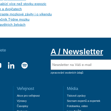
 nabízí více než stovku expozic
h a dvojčatech
trapte mozkové závity i o víkendu
 ročník Týdne mozku
ravěkých želvách
A / Newsletter
ete
zpracování osobních údajů
Veřejnost
Média
Akce pro veřejnost
Tiskové zprávy
Výstavy
Seznam expertů a expertek
Časopisy
Fotobanka, video