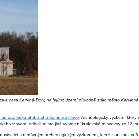
stské části Karviná-Doly, na jejímž území původně stálo město Karvinná
ou prohlídku Stříbrného domu v Jihlavě
. Archeologický výzkum, který 
kého stavení, odhalil mimo jiné vybavení královské mincovny ze 13. sto
ouvisející s nedávným archeologickým výzkumem, které jsou jinak veře