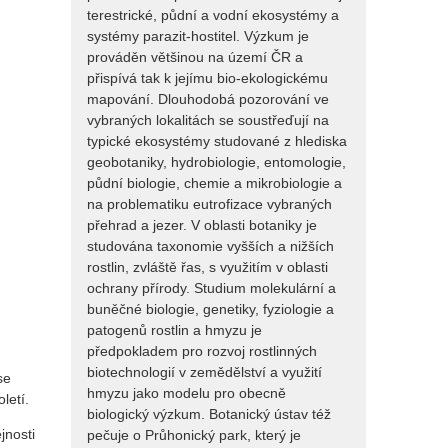
terestrické, půdní a vodní ekosystémy a
systémy parazit-hostitel. Výzkum je
prováděn většinou na území ČR a
přispívá tak k jejímu bio-ekologickému
mapování. Dlouhodobá pozorování ve
vybraných lokalitách se soustřeďují na
typické ekosystémy studované z hlediska
geobotaniky, hydrobiologie, entomologie,
půdní biologie, chemie a mikrobiologie a
na problematiku eutrofizace vybraných
přehrad a jezer. V oblasti botaniky je
studována taxonomie vyšších a nižších
rostlin, zvláště řas, s využitím v oblasti
ochrany přírody. Studium molekulární a
buněčné biologie, genetiky, fyziologie a
.
patogenů rostlin a hmyzu je
předpokladem pro rozvoj rostlinných
biotechnologií v zemědělství a využití
se
hmyzu jako modelu pro obecně
letí.
biologický výzkum. Botanický ústav též
jnosti
pečuje o Průhonický park, který je