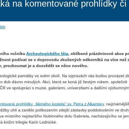
láká na komentované prohlídky či
vědy
šního ročníku
Archeologického léta
, oblíbené prázdninové akce p
možnost podívat se v doprovodu zkušených odborníků na více než 
e, prozkoumat je a dozvědět se něco nového.
cheologické památky ve svém okolí. Na výpravách vás budou provázet z
 dob dávno minulých. Akci, která se koná již šestým rokem, společně
ČR ve spolupráci s muzei, galeriemi, univerzitami a dalšími výzkumným
tované prohlídky „šikmého kostela“ sv. Petra z Alkantary
, nejznámější
 těžby uhlí a zaniklo poškozením zdejší zástavby poddolováním ve dru
těva místního nejstaršího hlubinného dolu Gabriela, nacházejícího se jen
á knižní trilogie Karin Lednické.