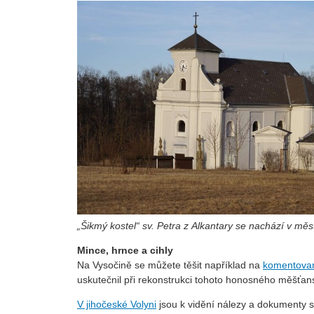
„Šikmý kostel“ sv. Petra z Alkantary se nachází v mě
Mince, hrnce a cihly
Na Vysočině se můžete těšit například na
komentovan
uskutečnil při rekonstrukci tohoto honosného měšťans
V jihočeské Volyni
jsou k vidění nálezy a dokumenty s