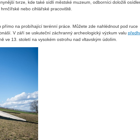
ynější tvrze, kde také sídlí městské muzeum, odborníci doložili osídlen
“ hrnčířské nebo cihlářské pracoviště.
p přímo na probíhající terénní práce. Můžete zde nahlédnout pod ruce
i obnáší. V září se uskuteční záchranný archeologický výzkum valu
předh
ně ve 13. století na vysokém ostrohu nad vltavským údolím.