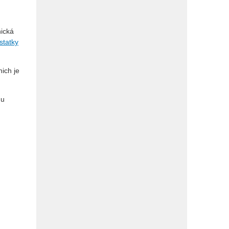
nická
statky
ich je
mu