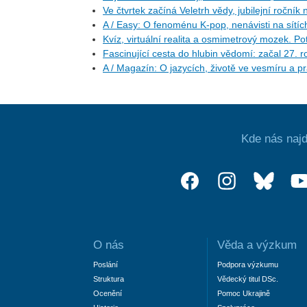
Ve čtvrtek začíná Veletrh vědy, jubilejní ročník
A / Easy: O fenoménu K-pop, nenávisti na sítíc
Kvíz, virtuální realita a osmimetrový mozek. Po
Fascinující cesta do hlubin vědomí: začal 27.
A / Magazín: O jazycích, životě ve vesmíru a p
Kde nás najd
O nás
Věda a výzkum
Poslání
Podpora výzkumu
Struktura
Vědecký titul DSc.
Ocenění
Pomoc Ukrajině