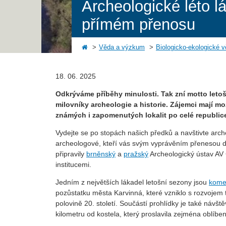
Archeologické léto 
přímém přenosu
Věda a výzkum
Biologicko-ekologické 
18. 06. 2025
Odkrýváme příběhy minulosti. Tak zní motto leto
milovníky archeologie a historie. Zájemci mají 
známých i zapomenutých lokalit po celé republic
Vydejte se po stopách našich předků a navštivte ar
archeologové, kteří vás svým vyprávěním přenesou do
připravily
brněnský
a
pražský
Archeologický ústav AV 
institucemi.
Jedním z největších lákadel letošní sezony jsou
komen
pozůstatku města Karvinná, které vzniklo s rozvojem
polovině 20. století. Součástí prohlídky je také návš
kilometru od kostela, který proslavila zejména oblíben