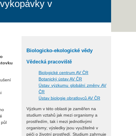
 vykopávky v
Biologicko-ekologické vědy
ro
Vědecká pracoviště
stovku
Biologické centrum AV ČR
Botanický ústav AV ČR
kušení
Ústav výzkumu globální změny AV
ČR
i
Ústav biologie obratlovců AV ČR
Výzkum v této oblasti je zaměřen na
ho
studium vztahů jak mezi organismy a
hé
prostředím, tak i mezi jednotlivými
 půl
organismy; výsledky jsou využitelné v
péči o životní prostředí. Studium zahrnuje