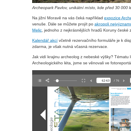
Archeopark Pavlov, unikátní místo, kde před 30 000 le
Na jižní Moravě na vás čeká například
expozice Arche
venuše. Dále se můžete projít po
akropoli nejvýznam
Melic
, jednoho z nejkrásnějších hradů Koruny české ze
Kalendář akcí
včetně rezervačního formuláře je k disp
zdarma, je však nutná včasná rezervace.
Jak vidí krajinu archeolog z nebeské výšky? Tématu 
Archeologického léta, jsme se věnovali ve fotoreport