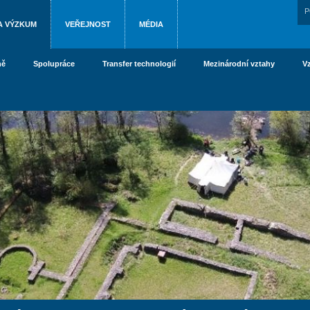
P
A VÝZKUM
VEŘEJNOST
MÉDIA
ně
Spolupráce
Transfer technologií
Mezinárodní vztahy
V