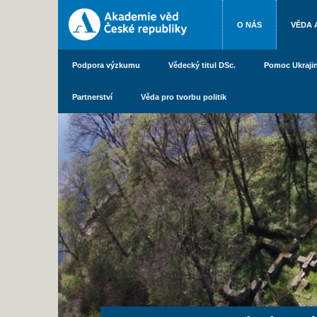
O NÁS
VĚDA 
Podpora výzkumu
Vědecký titul DSc.
Pomoc Ukraji
Partnerství
Věda pro tvorbu politik