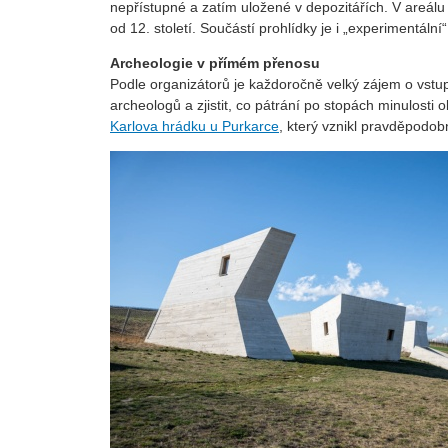
nepřístupné a zatím uložené v depozitářích. V areálu n
od 12. století. Součástí prohlídky je i „experimentální
Archeologie v přímém přenosu
Podle organizátorů je každoročně velký zájem o vstu
archeologů a zjistit, co pátrání po stopách minulost
Karlova hrádku u Purkarce
, který vznikl pravděpodob