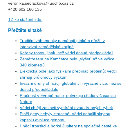
veronika.sedlackova@uochb.cas.cz
+420 602 160 135
TZ ke stažení zde.
Přečtěte si také
Tradiční záhumenky pomáhají ptákům přežít v
intenzivní zemědělské krajině
Kořeny rostou jinak, než vědci dosud předpokládali
Zemětřesení na Kamčatce bylo „slyšet“ až ve výšce
340 kilometrů
Elektrická pole jako fyzikální přepínač proteinů: vědci
shrnují průlomový výzkum
Invazní druhy ohrožují globální Jih výrazně více, než se
dosud předpokládalo
Prašnost v Evropě roste, potvrzuje studie v časopisu
Nature
Vědci chtějí zastavit vymírání dvou drobných rybek
Ptačí geny nebyly ztracené. Vědci odhalili skrytou
kapitolu evoluce genomu
Hnědí trpaslíci a horké Jupitery na společné cestě ke