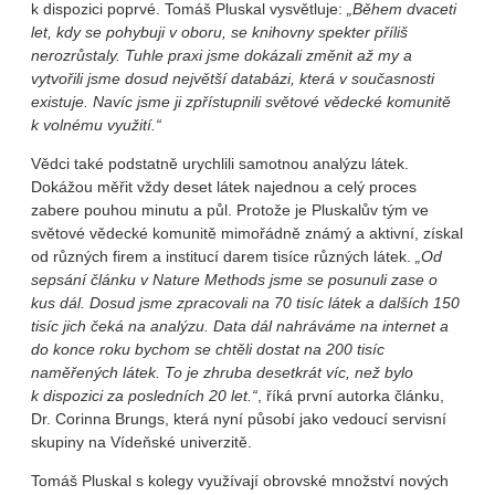
k dispozici poprvé. Tomáš Pluskal vysvětluje:
„Během dvaceti
let, kdy se pohybuji v oboru, se knihovny spekter příliš
nerozrůstaly. Tuhle praxi jsme dokázali změnit až my a
vytvořili jsme dosud největší databázi, která v současnosti
existuje. Navíc jsme ji zpřístupnili světové vědecké komunitě
k volnému využití.“
Vědci také podstatně urychlili samotnou analýzu látek.
Dokážou měřit vždy deset látek najednou a celý proces
zabere pouhou minutu a půl. Protože je Pluskalův tým ve
světové vědecké komunitě mimořádně známý a aktivní, získal
od různých firem a institucí darem tisíce různých látek.
„Od
sepsání článku v Nature Methods jsme se posunuli zase o
kus dál. Dosud jsme zpracovali na 70 tisíc látek a dalších 150
tisíc jich čeká na analýzu. Data dál nahráváme na internet a
do konce roku bychom se chtěli dostat na 200 tisíc
naměřených látek. To je zhruba desetkrát víc, než bylo
k dispozici za posledních 20 let.“
, říká první autorka článku,
Dr. Corinna Brungs, která nyní působí jako vedoucí servisní
skupiny na Vídeňské univerzitě.
Tomáš Pluskal s kolegy využívají obrovské množství nových