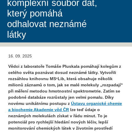
komplexní soubor dat,
který pomáhá
odhalovat neznámé
látky
16. 09. 2025
Vědci z laboratoře Tomáše Pluskala pomáhají kolegům z
celého světa poznávat dosud neznámé látky. Vytvořili
rozsáhlou knihovnu MSⁿLib, která obsahuje několik
milionů záznamů o tom, jak se malé molekuly „rozpadají“
při měření metodou hmotnostní spektrometrie. Zatím se
podobné databáze rozrůstaly jen velmi pomalu. Díky
novému unikátnímu postupu z
Ústavu organické chemie
a biochemie Akademie věd ČR
lze teď údaje o
neznámých molekulách získat v řádu minut. To je
potenciál pro rychlejší hledání nových léčiv, lepší
monitorování chemických látek v životním prostředí