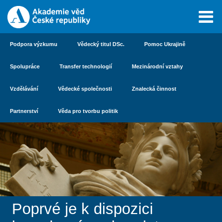
Podpora výzkumu
Vědecký titul DSc.
Pomoc Ukrajině
Spolupráce
Transfer technologií
Mezinárodní vztahy
Vzdělávání
Vědecké společnosti
Znalecká činnost
Partnerství
Věda pro tvorbu politik
Poprvé je k dispozici