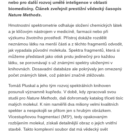
nebo pro další rozvoj umělé inteligence v oblasti
biomedicíny. Článek zveřejnil prestižní vědecký časopis
Nature Methods
.
Hmotnostní spektrometrie odhaluje složení chemických látek
a je klíčovým nástrojem v medicíně, farmacii nebo při
výzkumu životního prostředí. Přístroj dokáže rozdělit
neznámou látku na menší části a z těchto fragmentů odvodit,
jak vypadala původní molekula. Spektra fragmentů, která si
můžeme představit jako otisk prstu jedinečný pro každou
látku, se porovnávají s už známými spektry uloženými v
knihovnách. Dosavadní databáze ale pokrývaly jen omezený
počet známých látek, což pátrání značně ztěžovalo.
Tomáš Pluskal a jeho tým rozvoj spektrálních knihoven
posunuli významně kupředu. V době, kdy zpracovali svou
studii pro
Nature Methods
, dali dohromady katalog třiceti tisíc
malých molekul. K nim naměřili dva miliony velmi kvalitních
spekter a nespokojili se přitom jen s hrubým obrázkem.
Vícestupňovou fragmentací (MSⁿ), tedy opakovaným
rozbíjením molekul, získali detailnější obraz o jejich vnitřní
stavbě. Takto komplexní soubor dat má vědecký svět