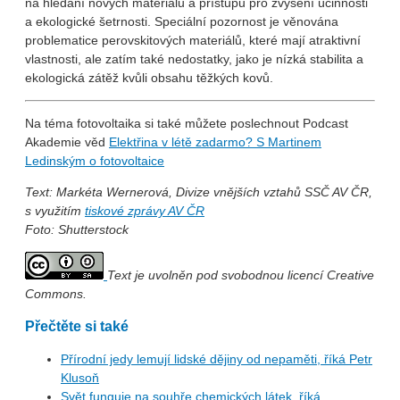
na hledání nových materiálů a přístupů pro zvýšení účinnosti
a ekologické šetrnosti. Speciální pozornost je věnována
problematice perovskitových materiálů, které mají atraktivní
vlastnosti, ale zatím také nedostatky, jako je nízká stabilita a
ekologická zátěž kvůli obsahu těžkých kovů.
Na téma fotovoltaika si také můžete poslechnout Podcast
Akademie věd
Elektřina v létě zadarmo? S Martinem
Ledinským o fotovoltaice
Text: Markéta Wernerová, Divize vnějších vztahů SSČ AV ČR,
s využitím
tiskové zprávy AV ČR
Foto: Shutterstock
Text je uvolněn pod svobodnou licencí Creative
Commons.
Přečtěte si také
Přírodní jedy lemují lidské dějiny od nepaměti, říká Petr
Klusoň
Svět funguje na souhře chemických látek, říká