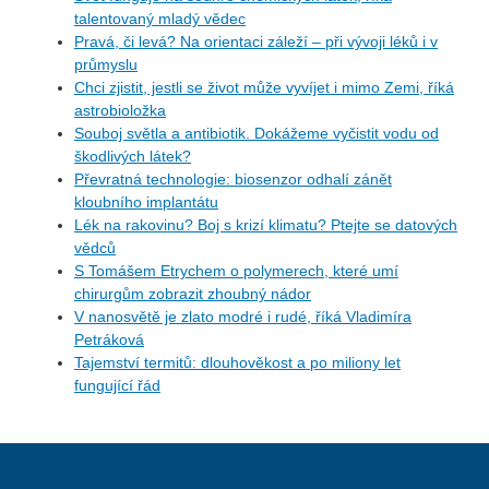
talentovaný mladý vědec
Pravá, či levá? Na orientaci záleží – při vývoji léků i v
průmyslu
Chci zjistit, jestli se život může vyvíjet i mimo Zemi, říká
astrobioložka
Souboj světla a antibiotik. Dokážeme vyčistit vodu od
škodlivých látek?
Převratná technologie: biosenzor odhalí zánět
kloubního implantátu
Lék na rakovinu? Boj s krizí klimatu? Ptejte se datových
vědců
S Tomášem Etrychem o polymerech, které umí
chirurgům zobrazit zhoubný nádor
V nanosvětě je zlato modré i rudé, říká Vladimíra
Petráková
Tajemství termitů: dlouhověkost a po miliony let
fungující řád