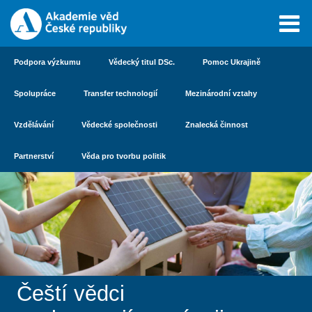
Podpora výzkumu
Vědecký titul DSc.
Pomoc Ukrajině
Spolupráce
Transfer technologií
Mezinárodní vztahy
Vzdělávání
Vědecké společnosti
Znalecká činnost
Partnerství
Věda pro tvorbu politik
Čeští vědci