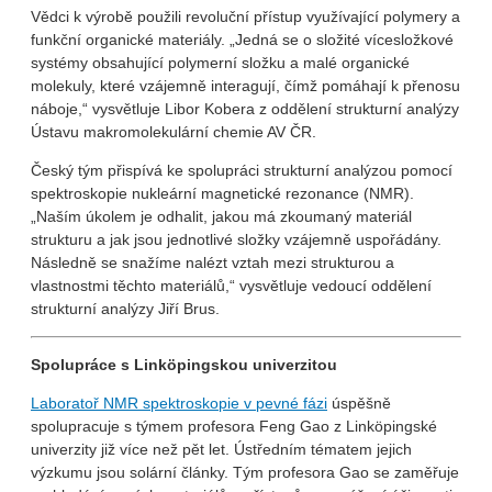
Vědci k výrobě použili revoluční přístup využívající polymery a
funkční organické materiály. „Jedná se o složité vícesložkové
systémy obsahující polymerní složku a malé organické
molekuly, které vzájemně interagují, čímž pomáhají k přenosu
náboje,“ vysvětluje Libor Kobera z oddělení strukturní analýzy
Ústavu makromolekulární chemie AV ČR.
Český tým přispívá ke spolupráci strukturní analýzou pomocí
spektroskopie nukleární magnetické rezonance (NMR).
„Naším úkolem je odhalit, jakou má zkoumaný materiál
strukturu a jak jsou jednotlivé složky vzájemně uspořádány.
Následně se snažíme nalézt vztah mezi strukturou a
vlastnostmi těchto materiálů,“ vysvětluje vedoucí oddělení
strukturní analýzy Jiří Brus.
Spolupráce s Linköpingskou univerzitou
Laboratoř NMR spektroskopie v pevné fázi
úspěšně
spolupracuje s týmem profesora Feng Gao z Linköpingské
univerzity již více než pět let. Ústředním tématem jejich
výzkumu jsou solární články. Tým profesora Gao se zaměřuje