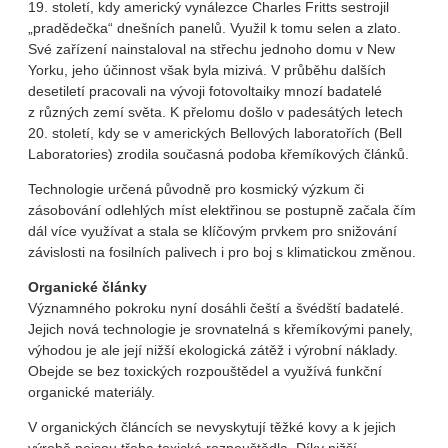
19. století, kdy americký vynálezce Charles Fritts sestrojil
„pradědečka“ dnešních panelů. Využil k tomu selen a zlato.
Své zařízení nainstaloval na střechu jednoho domu v New
Yorku, jeho účinnost však byla mizivá. V průběhu dalších
desetiletí pracovali na vývoji fotovoltaiky mnozí badatelé
z různých zemí světa. K přelomu došlo v padesátých letech
20. století, kdy se v amerických Bellových laboratořích (Bell
Laboratories) zrodila současná podoba křemíkových článků.
Technologie určená původně pro kosmický výzkum či
zásobování odlehlých míst elektřinou se postupně začala čím
dál více využívat a stala se klíčovým prvkem pro snižování
závislosti na fosilních palivech i pro boj s klimatickou změnou.
Organické články
Významného pokroku nyní dosáhli čeští a švédští badatelé.
Jejich nová technologie je srovnatelná s křemíkovými panely,
výhodou je ale její nižší ekologická zátěž i výrobní náklady.
Obejde se bez toxických rozpouštědel a využívá funkční
organické materiály.
V organických článcích se nevyskytují těžké kovy a k jejich