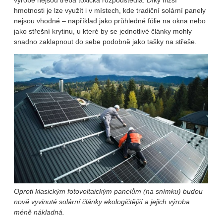
výrobě nejsou třeba toxická rozpouštědla. Díky nižší
hmotnosti je lze využít i v místech, kde tradiční solární panely
nejsou vhodné – například jako průhledné fólie na okna nebo
jako střešní krytinu, u které by se jednotlivé články mohly
snadno zaklapnout do sebe podobně jako tašky na střeše.
Oproti klasickým fotovoltaickým panelům (na snímku) budou
nově vyvinuté solární články ekologičtější a jejich výroba
méně nákladná.