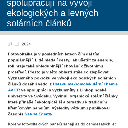
spolupracují na vývoji
ekologických a levných
solárních článků
17. 12. 2024
Fotovoltaika je v posledních letech čím dál tím
populárnější. Lidé hledají cesty, jak ušetřit za energie,
roli hraje také ohleduplnější chování k životnímu
prostředí. Přesto je v této oblasti stále co zlepšovat.
Významného pokroku ve vývoji ekologických solárních
článků dosáhli vědci z
Ústavu makromolekulární chemie
AV ČR
ve spolupráci s výzkumníky z Linköpingské
univerzity ve Švédsku. Vyvinuli organické solární články,
které přinášejí ekologičtější alternativu k tradičním
křemíkovým panelům. Výsledky výzkumu publikoval
časopis
Nature Energy
.
Kořeny fotovoltaických panelů sahají až do osmdesátých let