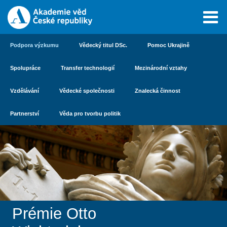
Podpora výzkumu
Vědecký titul DSc.
Pomoc Ukrajině
Spolupráce
Transfer technologií
Mezinárodní vztahy
Vzdělávání
Vědecké společnosti
Znalecká činnost
Partnerství
Věda pro tvorbu politik
Prémie Otto