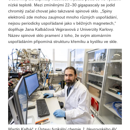
nízké teplotě. Mezi zmíněnými 22–30 gigapascaly se jodid
chromitý začal chovat jako takzvané spinové sklo. „Spiny
elektronů zde mohou zaujmout mnoho různých uspořádání,
nejsou periodicky uspořádané jako v běžných magnetech,“
doplňuje Jana Kalbáčová Vejpravová z Univerzity Karlovy.
Název spinové sklo pramení z toho, že svým atomárním
uspořádáním připomíná strukturu křemíku a kyslíku ve skle.
Martin Kalbáč z Ústavu fyzikální chemie J. Heyrovského AV