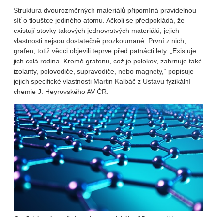
Struktura dvourozměrných materiálů připomíná pravidelnou
síť o tloušťce jediného atomu. Ačkoli se předpokládá, že
existují stovky takových jednovrstvých materiálů, jejich
vlastnosti nejsou dostatečně prozkoumané. První z nich,
grafen, totiž vědci objevili teprve před patnácti lety. „Existuje
jich celá rodina. Kromě grafenu, což je polokov, zahrnuje také
izolanty, polovodiče, supravodiče, nebo magnety,“ popisuje
jejich specifické vlastnosti Martin Kalbáč z Ústavu fyzikální
chemie J. Heyrovského AV ČR.