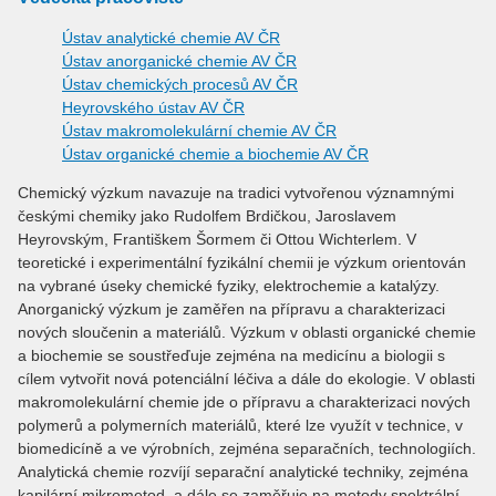
Ústav analytické chemie AV ČR
Ústav anorganické chemie AV ČR
Ústav chemických procesů AV ČR
Heyrovského ústav AV ČR
Ústav makromolekulární chemie AV ČR
Ústav organické chemie a biochemie AV ČR
Chemický výzkum navazuje na tradici vytvořenou významnými
českými chemiky jako Rudolfem Brdičkou, Jaroslavem
Heyrovským, Františkem Šormem či Ottou Wichterlem. V
teoretické i experimentální fyzikální chemii je výzkum orientován
na vybrané úseky chemické fyziky, elektrochemie a katalýzy.
Anorganický výzkum je zaměřen na přípravu a charakterizaci
nových sloučenin a materiálů. Výzkum v oblasti organické chemie
a biochemie se soustřeďuje zejména na medicínu a biologii s
cílem vytvořit nová potenciální léčiva a dále do ekologie. V oblasti
makromolekulární chemie jde o přípravu a charakterizaci nových
polymerů a polymerních materiálů, které lze využít v technice, v
biomedicíně a ve výrobních, zejména separačních, technologiích.
Analytická chemie rozvíjí separační analytické techniky, zejména
kapilární mikrometod, a dále se zaměřuje na metody spektrální.