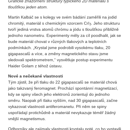
Grafické znázornění struktury typického 2D materiálu s
tloušťkou jeden atom.
Martin Kalbáč se s kolegy ve svém bádání zaměřili na jodid
chromitý, materiál s chemickým vzorcem CrI
. Jeho strukturu
3
tvoří jediná vrstva atomů chrómu a jódu s tloušťkou přibližně
jednoho nanometru. Experimenty měly za cíl poodhalit, jak se
bude materiál chovat v různých tlakových a teplotních
podmínkách. „Krystal jsme podrobili vysokému tlaku, 20
gigapascalů a více, a změny magnetického stavu jsme
sledovali spektrometrem,“ vysvětluje postup experimentu
Haider Golam z téhož ústavu.
Nové a nečekané vlastnosti
Tým zjistil, že při tlaku do 22 gigapascalů se materiál chová
jako takzvaný feromagnet. Prochází spontánní magnetizací,
kdy se spiny všech jeho elektronů zorientují do jednoho
směru. Naopak při tlaku vyšším, nad 30 gigapascalů, začne
vykazovat vlastnosti antiferomanetu. Při něm se spiny
uspořádají protichůdně a materiál nevykazuje téměř žádný
vnější magnetismus.
Odborníky ale zajímaly vlastnosti krystalu poté, co ho vystavili