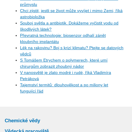
průmyslu
Chci zjistit, jestli se život může vyvíjet i mimo Zemi, říká
astrobioložka
Souboj světla a antibiotik. Dokážeme vyčistit vodu od
škodlivých látek?
Převratná technologie: biosenzor odhalí zánět
kloubního implantátu
Lék na rakovinu? Boj s krizí klimatu? Ptejte se datových
vědců
S Tomášem Etrychem o polymerech, které umí
chirurgům zobrazit zhoubný nádor
V nanosvětě je zlato modré i rudé, říká Vladimíra
Petráková
Tajemství termitů: dlouhověkost a po miliony let
fungující řád
Chemické vědy
Vědecká pracoviště