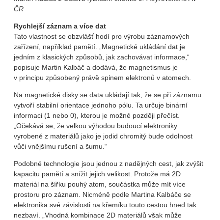
ČR
Rychlejší záznam a více dat
Tato vlastnost se obzvlášť hodí pro výrobu záznamových
zařízení, například pamětí. „Magnetické ukládání dat je
jedním z klasických způsobů, jak zachovávat informace,“
popisuje Martin Kalbáč a dodává, že magnetismus je
v principu způsobený právě spinem elektronů v atomech.
Na magnetické disky se data ukládají tak, že se při záznamu
vytvoří stabilní orientace jednoho pólu. Ta určuje binární
informaci (1 nebo 0), kterou je možné později přečíst.
„Očekává se, že velkou výhodou budoucí elektroniky
vyrobené z materiálů jako je jodid chromitý bude odolnost
vůči vnějšímu rušení a šumu.“
Podobné technologie jsou jednou z nadějných cest, jak zvýšit
kapacitu pamětí a snížit jejich velikost. Protože má 2D
materiál na šířku pouhý atom, součástka může mít více
prostoru pro záznam. Nicméně podle Martina Kalbáče se
elektronika své závislosti na křemíku touto cestou hned tak
nezbaví. „Vhodná kombinace 2D materiálů však může