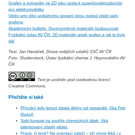
Grafen a polyanilin ve 2D jako cesta k superkondenzátorům
pro elektromobilitu
Vědci umí díky unikátnímu spojení dvou metod zjistit vady
grafenu
Akademický bulletin: Dvojrozměrné materiály budoucnosti
Fyzikální ústav AV ČR: 2D materiály aneb grafen a jak to bylo
dál
Text: Jan Hanáček, Divize vnějších vztahů SSČ AV ČR
Foto: Shutterstock;
Ústav fyzikální chemie J. Heyrovského AV
ČR
Text je uvolněn pod svobodnou licencí
Creative Commons.
Přečtěte si také
Přírodní jedy lemují lidské dějiny od nepaměti, říká Petr
Klusoň
Svět funguje na souhře chemických látek, říká
talentovaný mladý vědec
Pravá, či levá? Na orientaci záleží – při vývoji léků i v