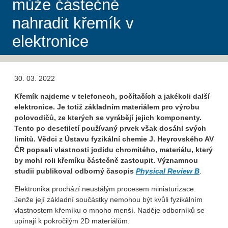
může částečně
nahradit křemík v
elektronice
30. 03. 2022
Křemík najdeme v telefonech, počítačích a jakékoli další
elektronice. Je totiž základním materiálem pro výrobu
polovodičů, ze kterých se vyrábějí jejich komponenty.
Tento po desetiletí používaný prvek však dosáhl svých
limitů. Vědci z Ústavu fyzikální chemie J. Heyrovského AV
ČR popsali vlastnosti jodidu chromitého, materiálu, který
by mohl roli křemíku částečně zastoupit. Významnou
studii publikoval odborný časopis
Physical Review B
.
Elektronika prochází neustálým procesem miniaturizace.
Jenže její základní součástky nemohou být kvůli fyzikálním
vlastnostem křemíku o mnoho menší. Naděje odborníků se
upínají k pokročilým 2D materiálům.