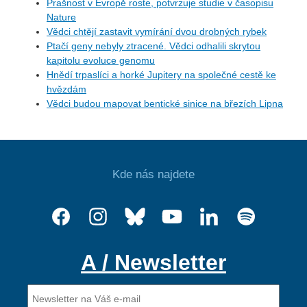
Prašnost v Evropě roste, potvrzuje studie v časopisu
Nature
Vědci chtějí zastavit vymírání dvou drobných rybek
Ptačí geny nebyly ztracené. Vědci odhalili skrytou
kapitolu evoluce genomu
Hnědí trpaslíci a horké Jupitery na společné cestě ke
hvězdám
Vědci budou mapovat bentické sinice na březích Lipna
Kde nás najdete
A / Newsletter