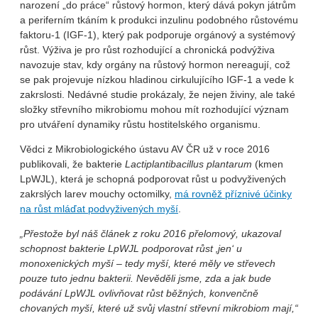
narození „do práce“ růstový hormon, který dává pokyn játrům
a periferním tkáním k produkci inzulinu podobného růstovému
faktoru-1 (IGF-1), který pak podporuje orgánový a systémový
růst. Výživa je pro růst rozhodující a chronická podvýživa
navozuje stav, kdy orgány na růstový hormon nereagují, což
se pak projevuje nízkou hladinou cirkulujícího IGF-1 a vede k
zakrslosti. Nedávné studie prokázaly, že nejen živiny, ale také
složky střevního mikrobiomu mohou mít rozhodující význam
pro utváření dynamiky růstu hostitelského organismu.
Vědci z Mikrobiologického ústavu AV ČR už v roce 2016
publikovali, že bakterie
Lactiplantibacillus plantarum
(kmen
LpWJL), která je schopná podporovat růst u podvyživených
zakrslých larev mouchy octomilky,
má rovněž příznivé účinky
na růst mláďat podvyživených myší
.
„
Přestože byl náš článek z roku 2016 přelomový, ukazoval
schopnost bakterie LpWJL podporovat růst ‚jen‘ u
monoxenických myší – tedy myší, které měly ve střevech
pouze tuto jednu bakterii. Nevěděli jsme, zda a jak bude
podávání LpWJL ovlivňovat růst běžných, konvenčně
chovaných myší, které už svůj vlastní střevní mikrobiom mají,“