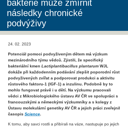
bakterie může zmírnit
následky chronické
podvýživy
24. 02. 2023
Potenciál pomoci podvyživeným dětem má výzkum
mezinárodního týmu vědců. Zjistili, že specifický
bakteriální kmen
Lactiplantibacillus plantarum
WJL
dokáže při každodenním podávání zlepšit poporodní růst
podvyživených zvířat a podporovat produkci a aktivitu
růstového faktoru-1 (IGF-1) a inzulinu. Podobně by to
mohlo fungovat právě i u dětí. Na výzkumu pracovali
vědci z Mikrobiologického ústavu AV ČR ve spolupráci s
francouzskými a německými výzkumníky a s kolegy z
Ústavu molekulární genetiky AV ČR a jejich práci zveřejnil
časopis
Science
.
K tomu, aby savci rostli a přibírali na váze, nastupuje po jejich