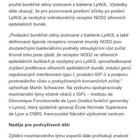
pouhé buněčné stěny izolované z bakterie LpWJL. Výsledky
dále ukazují, že pro pozorované pozitivní účinky po podání
LpWJL je nezbytný vnitrobuněčný receptor NOD2 střevních
epiteliálních buněk.
„Podávání buněčné stěny izolované z bakterie LpWJL a také
definované ligandy receptoru vrozené imunity NOD2 jsou
dostatečnými bakteriálními podněty stimulujícími růst zvířat.
Kromě toho jsme zjistili, že receptor NOD2 ve střevních
epiteliálních buňkách je nezbytný pro LpWJL zprostředkované
zvýšení proliferace střevních epiteliálních buněk, indukci genů
regulovaných interferonem typu I, produkci IGF-1 a podporu
postnatálního růstu u podvyživených konvenčních zvířat,“
upřesňuje Martin Schwarzer. Na výzkumu spolupracovaly
mezinárodní týmy včetně vědců z IGFL – Institutu de
Génomique Fonctionnelle de Lyon (Institut funkční genomiky
v Lyonu), který společně spravují École Normale Supérieure
de Lyon a CNRS, francouzské Národní výzkumné centrum.
Naděje pro podvyživené děti
Zjištění mezinárodního týmu expertů dále prohlubují znalosti