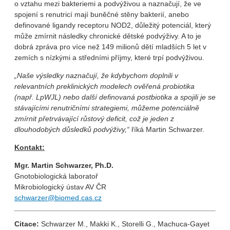
o vztahu mezi bakteriemi a podvýživou a naznačují, že ve
spojení s renutricí mají buněčné stěny bakterií, anebo
definované ligandy receptoru NOD2, důležitý potenciál, který
může zmírnit následky chronické dětské podvýživy. A to je
dobrá zpráva pro více než 149 milionů dětí mladších 5 let v
zemích s nízkými a středními příjmy, které trpí podvýživou.
„Naše výsledky naznačují, že kdybychom doplnili v
relevantních preklinických modelech ověřená probiotika
(např. LpWJL) nebo další definovaná postbiotika a spojili je se
stávajícími renutričními strategiemi, můžeme potenciálně
zmírnit přetrvávající růstový deficit, což je jeden z
dlouhodobých důsledků podvýživy,“
říká Martin Schwarzer.
Kontakt:
Mgr. Martin Schwarzer, Ph.D.
Gnotobiologická laboratoř
Mikrobiologický ústav AV ČR
schwarzer@biomed.cas.cz
Citace:
Schwarzer M., Makki K., Storelli G., Machuca-Gayet