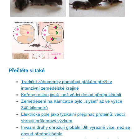
Přečtěte si také
Tradiční záhumenky pomáhají ptákům přežít v
intenzivní zemědělské krajině
Kořeny rostou jinak, než vědci dosud předpokládali
Zemětřesení na Kamčatce bylo „slyšet“ až ve výšce
340 kilometrů
Elektrická pole jako fyzikální přepínač proteinů: vědci
shrnují průlomový výzkum
Invazní druhy ohrožují globální Jih výrazně více, než se
dosud předpokládalo