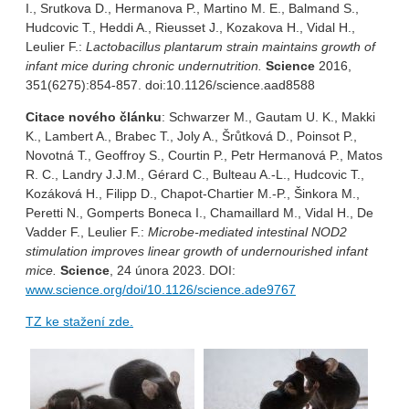
I., Srutkova D., Hermanova P., Martino M. E., Balmand S.,
Hudcovic T., Heddi A., Rieusset J., Kozakova H., Vidal H.,
Leulier F.:
Lactobacillus plantarum strain maintains growth of
infant mice during chronic undernutrition.
Science
2016,
351(6275):854-857. doi:10.1126/science.aad8588
Citace nového článku
: Schwarzer M., Gautam U. K., Makki
K., Lambert A., Brabec T., Joly A., Šrůtková D., Poinsot P.,
Novotná T., Geoffroy S., Courtin P., Petr Hermanová P., Matos
R. C., Landry J.J.M., Gérard C., Bulteau A.-L., Hudcovic T.,
Kozáková H., Filipp D., Chapot-Chartier M.-P., Šinkora M.,
Peretti N., Gomperts Boneca I., Chamaillard M., Vidal H., De
Vadder F., Leulier F.:
Microbe-mediated intestinal NOD2
stimulation improves linear growth of undernourished infant
mice.
Science
, 24 února 2023. DOI:
www.science.org/doi/10.1126/science.ade9767
TZ ke stažení zde.