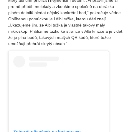
který ale umí přiblížit i nejmenším dětem. „Připravili jsme si
pro ně příběh molekuly a zkoušíme společně na obrázku
plném detailů hledat nějaký konkrétní bod,“ pokračuje vědec.
Oblíbenou pomůckou je i Albi tužka, kterou děti znají.
„Ukazujeme jim, že Albi tužka je vlastně takový malý
mikroskop. Přiblížíme tužku ke stránce v Albi knížce a je vidět,
že je plná bodů, takových malých QR kódů, které tužce
umožňují přehrát skrytý obsah.“
Zobrazit příspěvek na Instagramu