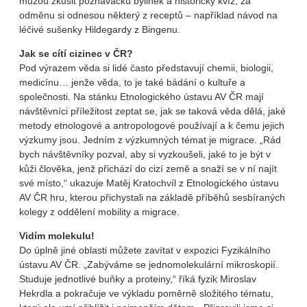
můžou zkusit poznávačku bylinek a historický kvíz, za
odměnu si odnesou některý z receptů – například návod na
léčivé sušenky Hildegardy z Bingenu.
Jak se cítí cizinec v ČR?
Pod výrazem věda si lidé často představují chemii, biologii,
medicínu… jenže věda, to je také bádání o kultuře a
společnosti. Na stánku Etnologického ústavu AV ČR mají
návštěvníci příležitost
zeptat se, jak se taková věda dělá, jaké
metody etnologové a antropologové používají a
k čemu jejich
výzkumy jsou. Jedním z výzkumných témat je migrace. „Rád
bych návštěvníky pozval, aby si vyzkoušeli, jaké to je být v
kůži člověka, jenž přichází do cizí země a snaží se v ní najít
své místo,“ ukazuje Matěj Kratochvíl z Etnologického ústavu
AV ČR hru, kterou přichystali na základě příběhů sesbíraných
kolegy z oddělení mobility a migrace.
Vidím molekulu!
Do úplně jiné oblasti můžete zavítat v expozici Fyzikálního
ústavu AV ČR. „Zabýváme se jednomolekulární mikroskopií.
Studuje jednotlivé buňky a proteiny,“ říká fyzik Miroslav
Hekrdla a pokračuje ve výkladu poměrně složitého tématu,