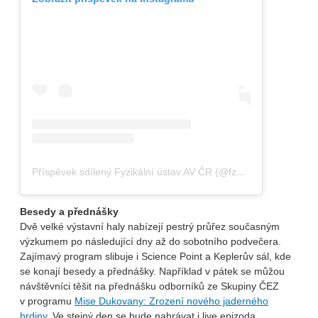
Příspěvek sdílený Fyzikální ústav AV ČR (@fzu_avcr)
Besedy a přednášky
Dvě velké výstavní haly nabízejí pestrý průřez současným
výzkumem po následující dny až do sobotního podvečera.
Zajímavý program slibuje i Science Point a Keplerův sál, kde
se konají besedy a přednášky. Například v pátek se můžou
návštěvníci těšit na přednášku odborníků ze Skupiny ČEZ
v programu
Mise Dukovany: Zrození nového jaderného
hrdiny
. Ve stejný den se bude nahrávat i live epizoda