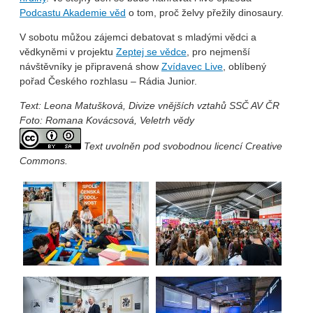
Podcastu Akademie věd
o tom, proč želvy přežily dinosaury.
V sobotu můžou zájemci debatovat s mladými vědci a
vědkyněmi v projektu
Zeptej se vědce
, pro nejmenší
návštěvníky je připravená show
Zvídavec Live
, oblíbený
pořad Českého rozhlasu – Rádia Junior.
Text: Leona Matušková, Divize vnějších vztahů SSČ AV ČR
Foto: Romana Kovácsová, Veletrh vědy
Text uvolněn pod svobodnou licencí Creative
Commons.