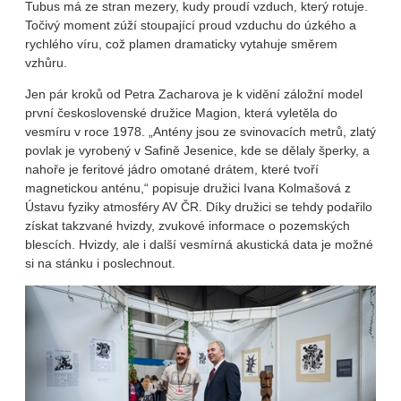
Tubus má ze stran mezery, kudy proudí vzduch, který rotuje.
Točivý moment zúží stoupající proud vzduchu do úzkého a
rychlého víru, což plamen dramaticky vytahuje směrem
vzhůru.
Jen pár kroků od Petra Zacharova je k vidění záložní model
první československé družice Magion, která vyletěla do
vesmíru v roce 1978. „Antény jsou ze svinovacích metrů, zlatý
povlak je vyrobený v Safině Jesenice, kde se dělaly šperky, a
nahoře je feritové jádro omotané drátem, které tvoří
magnetickou anténu,“ popisuje družici Ivana Kolmašová z
Ústavu fyziky atmosféry AV ČR. Díky družici se tehdy podařilo
získat takzvané hvizdy, zvukové informace o pozemských
blescích. Hvizdy, ale i další vesmírná akustická data je možné
si na stánku i poslechnout.