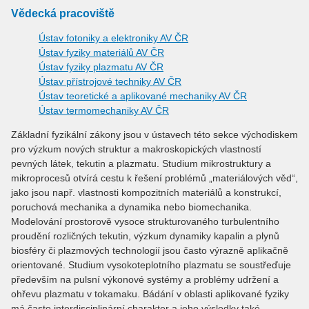
Vědecká pracoviště
Ústav fotoniky a elektroniky AV ČR
Ústav fyziky materiálů AV ČR
Ústav fyziky plazmatu AV ČR
Ústav přístrojové techniky AV ČR
Ústav teoretické a aplikované mechaniky AV ČR
Ústav termomechaniky AV ČR
Základní fyzikální zákony jsou v ústavech této sekce východiskem
pro výzkum nových struktur a makroskopických vlastností
pevných látek, tekutin a plazmatu. Studium mikrostruktury a
mikroprocesů otvírá cestu k řešení problémů „materiálových věd“,
jako jsou např. vlastnosti kompozitních materiálů a konstrukcí,
poruchová mechanika a dynamika nebo biomechanika.
Modelování prostorově vysoce strukturovaného turbulentního
proudění rozličných tekutin, výzkum dynamiky kapalin a plynů
biosféry či plazmových technologií jsou často výrazně aplikačně
orientované. Studium vysokoteplotního plazmatu se soustřeďuje
především na pulsní výkonové systémy a problémy udržení a
ohřevu plazmatu v tokamaku. Bádání v oblasti aplikované fyziky
má často interdisciplinární charakter a jeho výsledky také