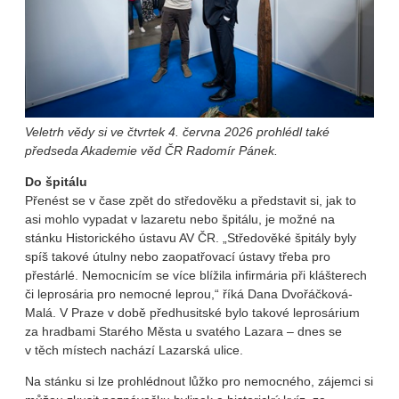
Veletrh vědy si ve čtvrtek 4. června 2026 prohlédl také
předseda Akademie věd ČR Radomír Pánek.
Do špitálu
Přenést se v čase zpět do středověku a představit si, jak to
asi mohlo vypadat v lazaretu nebo špitálu, je možné na
stánku Historického ústavu AV ČR. „Středověké špitály byly
spíš takové útulny nebo zaopatřovací ústavy třeba pro
přestárlé. Nemocnicím se více blížila infirmária při klášterech
či leprosária pro nemocné leprou,“ říká Dana Dvořáčková-
Malá. V Praze v době předhusitské bylo takové leprosárium
za hradbami Starého Města u svatého Lazara – dnes se
v těch místech nachází Lazarská ulice.
Na stánku si lze prohlédnout lůžko pro nemocného, zájemci si