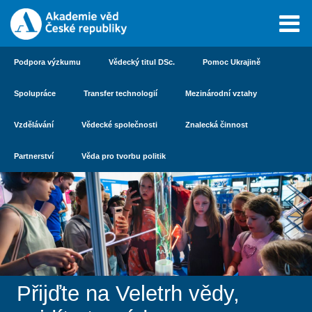
Podpora výzkumu
Vědecký titul DSc.
Pomoc Ukrajině
Spolupráce
Transfer technologií
Mezinárodní vztahy
Vzdělávání
Vědecké společnosti
Znalecká činnost
Partnerství
Věda pro tvorbu politik
Přijďte na Veletrh vědy,