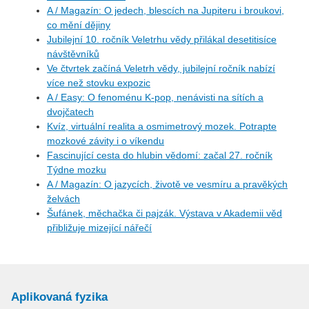
A / Magazín: O jedech, blescích na Jupiteru i broukovi,
co mění dějiny
Jubilejní 10. ročník Veletrhu vědy přilákal desetitisíce
návštěvníků
Ve čtvrtek začíná Veletrh vědy, jubilejní ročník nabízí
více než stovku expozic
A / Easy: O fenoménu K-pop, nenávisti na sítích a
dvojčatech
Kvíz, virtuální realita a osmimetrový mozek. Potrapte
mozkové závity i o víkendu
Fascinující cesta do hlubin vědomí: začal 27. ročník
Týdne mozku
A / Magazín: O jazycích, životě ve vesmíru a pravěkých
želvách
Šufánek, měchačka či pajzák. Výstava v Akademii věd
přibližuje mizející nářečí
Aplikovaná fyzika