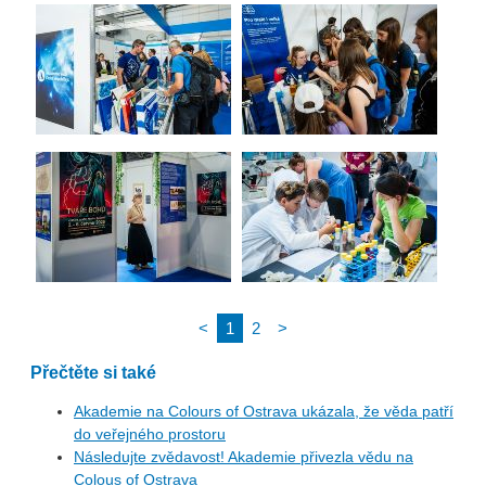
<
1
2
>
Přečtěte si také
Akademie na Colours of Ostrava ukázala, že věda patří
do veřejného prostoru
Následujte zvědavost! Akademie přivezla vědu na
Colous of Ostrava