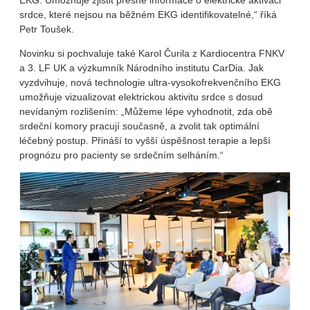
srdce, které nejsou na běžném EKG identifikovatelné,“ říká
Petr Toušek.
Novinku si pochvaluje také Karol Čurila z Kardiocentra FNKV
a 3. LF UK a výzkumník Národního institutu CarDia. Jak
vyzdvihuje, nová technologie ultra-vysokofrekvenčního EKG
umožňuje vizualizovat elektrickou aktivitu srdce s dosud
nevídaným rozlišením: „Můžeme lépe vyhodnotit, zda obě
srdeční komory pracují současně, a zvolit tak optimální
léčebný postup. Přináší to vyšší úspěšnost terapie a lepší
prognózu pro pacienty se srdečním selháním.“