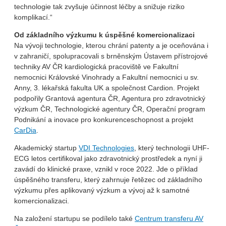
technologie tak zvyšuje účinnost léčby a snižuje riziko
komplikací.“
Od základního výzkumu k úspěšné komercionalizaci
Na vývoji technologie, kterou chrání patenty a je oceňována i
v zahraničí, spolupracovali s brněnským Ústavem přístrojové
techniky AV ČR kardiologická pracoviště ve Fakultní
nemocnici Královské Vinohrady a Fakultní nemocnici u sv.
Anny, 3. lékařská fakulta UK a společnost Cardion. Projekt
podpořily Grantová agentura ČR, Agentura pro zdravotnický
výzkum ČR, Technologické agentury ČR, Operační program
Podnikání a inovace pro konkurenceschopnost a projekt
CarDia
.
Akademický startup
VDI Technologies
, který technologii UHF-
ECG letos certifikoval jako zdravotnický prostředek a nyní ji
zavádí do klinické praxe, vznikl v roce 2022. Jde o příklad
úspěšného transferu, který zahrnuje řetězec od základního
výzkumu přes aplikovaný výzkum a vývoj až k samotné
komercionalizaci.
Na založení startupu se podílelo také
Centrum transferu AV