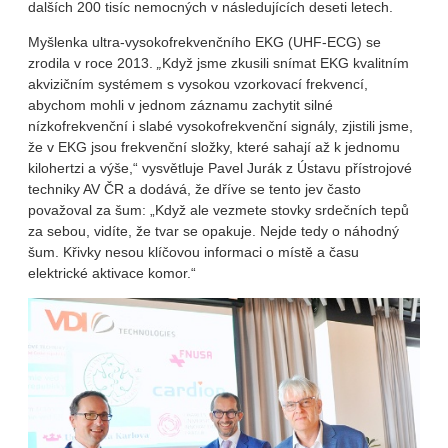
dalších 200 tisíc nemocných v následujících deseti letech.
Myšlenka ultra-vysokofrekvenčního EKG (UHF-ECG) se
zrodila v roce 2013.
„
Když jsme zkusili snímat EKG kvalitním
akvizičním systémem s vysokou vzorkovací frekvencí,
abychom mohli v jednom záznamu zachytit silné
nízkofrekvenční i slabé vysokofrekvenční signály, zjistili jsme,
že v EKG jsou frekvenční složky, které sahají až k jednomu
kilohertzi a výše,“ vysvětluje Pavel Jurák z Ústavu přístrojové
techniky AV ČR a dodává, že dříve se tento jev často
považoval za šum: „Když ale vezmete stovky srdečních tepů
za sebou, vidíte, že tvar se opakuje. Nejde tedy o náhodný
šum. Křivky nesou klíčovou informaci o místě a času
elektrické aktivace komor.“