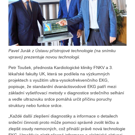
Pavel Jurák z Ústavu přístrojové technologie (na snímku
vpravo) prezentuje novou technologii.
Petr Toušek, přednosta Kardiologické kliniky FNKV a 3.
lékařské fakulty UK, která se podílela na výzkumných
projektech s využitím ultra-vysokofrekvenčního EKG,
popisuje, že standardní dvanáctisvodové EKG patří mezi
základní vyšetřovací metody v diagnostice srdečního selhání
a vedle ultrazvuku srdce pomáhá určit příčinu poruchy
struktury nebo funkce srdce.
„Každé další zlepšení diagnostiky a informace o detailech
srdeční činnosti proto může pomoci správně zvolit léčbu a
zlepšit osudy nemocných, což přináší právě nová technologie
EKG. Umožňuje zjistit přesné informace o elektrické aktivaci