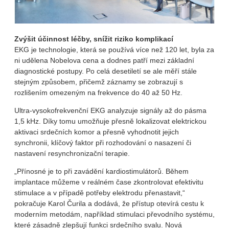
Zvýšit účinnost léčby, snížit riziko komplikací
EKG je technologie, která se používá více než 120 let, byla za
ni udělena Nobelova cena a dodnes patří mezi základní
diagnostické postupy. Po celá desetiletí se ale měří stále
stejným způsobem, přičemž záznamy se zobrazují s
rozlišením omezeným na frekvence do 40 až 50 Hz.
Ultra-vysokofrekvenční EKG analyzuje signály až do pásma
1,5 kHz. Díky tomu umožňuje přesně lokalizovat elektrickou
aktivaci srdečních komor a přesně vyhodnotit jejich
synchronii, klíčový faktor při rozhodování o nasazení či
nastavení resynchronizační terapie.
„Přínosné je to při zavádění kardiostimulátorů. Během
implantace můžeme v reálném čase zkontrolovat efektivitu
stimulace a v případě potřeby elektrodu přenastavit,“
pokračuje Karol Čurila a dodává, že přístup otevírá cestu k
moderním metodám, například stimulaci převodního systému,
které zásadně zlepšují funkci srdečního svalu. Nová