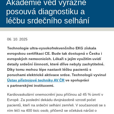
Akademie věd výrazně
posouvá diagnostiku a
léčbu srdečního selhání
06. 10. 2025
Technologie ultra-vysokofrekvenčního EKG získala
evropskou certifikaci CE. Bude tak dostupná v Česku i
evropských nemocnicích. Lékaři s jejím využitím
uvidí
detaily srdeční činnosti, které dříve nebyly zachytitelné.
Díky tomu mohou lépe nastavit léčbu pacientů s
poruchami elektrické aktivace srdce. Technologii vyvinul
Ústav přístrojové techniky AV ČR
ve spolupráci
s partnerskými institucemi.
Kardiovaskulární onemocnění jsou příčinou až 45 % úmrtí v
Evropě. Za poslední dekádu dvojnásobně vzrostl počet
pacientů, kteří na srdeční selhání zemřeli. V současnosti se s
ním léčí na 400 tisíc osob, přičemž se očekává nárůst o