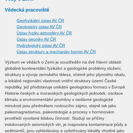
Vědecká pracoviště
Geofyzikální ústav AV ČR
Geologický ústav AV ČR
Ústav fyziky atmosféry AV ČR
Ústav geoniky AV ČR
Hydrologický ústav AV ČR
Ústav struktury a mechaniky hornin AV ČR
Výzkum ve vědách o Zemi je soustředěn na dvě hlavní oblasti:
globálně kontinentální fyzikální a geologické problémy složení,
struktury a vývoje zemského tělesa, včetně jeho plynného obalu,
a lokálně regionální vlastnosti vnitřní struktury území České
republiky, jež představuje unikátní geologickou formaci v Evropě.
Historie českých a moravských geologických jednotek, oscilace
klimatu a environmentální proměny v nedávné geologické
minulosti jsou předmětem rostoucího zájmu, stejně tak jako
paleomagnetismus, paleontologie a procesy v horninovém
prostředí vyvolané lidskou činností. Studují se příčiny
indukovaných seismických vln, je mapována kontaminace půdy a
sedimentů, jsou vyhledávány a vyšetřovány lokality vhodné jako