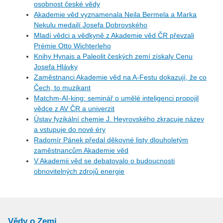
osobnost české vědy
Akademie věd vyznamenala Neila Bermela a Marka
Nekulu medailí Josefa Dobrovského
Mladí vědci a vědkyně z Akademie věd ČR převzali
Prémie Otto Wichterleho
Knihy Hynais a Paleolit českých zemí získaly Cenu
Josefa Hlávky
Zaměstnanci Akademie věd na A-Festu dokazují, že co
Čech, to muzikant
Matchm-AI-king: seminář o umělé inteligenci propojil
vědce z AV ČR a univerzit
Ústav fyzikální chemie J. Heyrovského zkracuje název
a vstupuje do nové éry
Radomír Pánek předal děkovné listy dlouholetým
zaměstnancům Akademie věd
V Akademii věd se debatovalo o budoucnosti
obnovitelných zdrojů energie
Vědy o Zemi