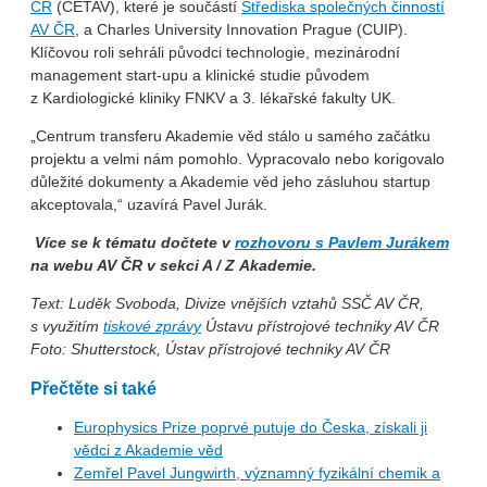
ČR
(CETAV), které je součástí
Střediska společných činností
AV ČR
, a Charles University Innovation Prague (CUIP).
Klíčovou roli sehráli původci technologie, mezinárodní
management start-upu a klinické studie původem
z Kardiologické kliniky FNKV a 3. lékařské fakulty UK.
„Centrum transferu Akademie věd stálo u samého začátku
projektu a velmi nám pomohlo. Vypracovalo nebo korigovalo
důležité dokumenty a Akademie věd jeho zásluhou startup
akceptovala,“ uzavírá Pavel Jurák.
Více se k tématu dočtete v
rozhovoru s Pavlem Jurákem
na webu AV ČR v sekci A / Z Akademie.
Text: Luděk Svoboda, Divize vnějších vztahů SSČ AV ČR,
s využitím
tiskové zprávy
Ústavu přístrojové techniky AV ČR
Foto: Shutterstock, Ústav přístrojové techniky AV ČR
Přečtěte si také
Europhysics Prize poprvé putuje do Česka, získali ji
vědci z Akademie věd
Zemřel Pavel Jungwirth, významný fyzikální chemik a