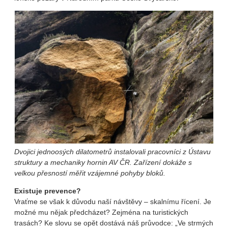
Dvojici jednoosých dilatometrů instalovali pracovníci z Ústavu
struktury a mechaniky hornin AV ČR. Zařízení dokáže s
velkou přesností měřit vzájemné pohyby bloků.
Existuje prevence?
Vraťme se však k důvodu naší návštěvy – skalnímu řícení. Je
možné mu nějak předcházet? Zejména na turistických
trasách? Ke slovu se opět dostává náš průvodce: „Ve strmých