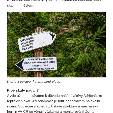
rozhovoru loučíme a brzy se napojujeme na naučnou stezku
skalním městem.
K orlovi vpravo, ke zmrzlině vlevo…
Proč skály padají?
A zde už se dostáváme k důvodu naší návštěvy Adršpašsko-
teplických skal. Jiří Adamovič je totiž odborníkem na skalní
řícení. Společně s kolegy z Ústavu struktury a mechaniky
hornin AV ČR se věnují výzkumu a monitorování těchto