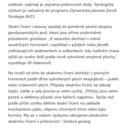
událostí, zajímají je zejména pískovcové skály. Synergický
výzkum je zařazený do programu
Dynamická planeta Země
Strategie AV21.
Skalní řícení i sesuvy spadají do poměrně pestré skupiny
geodynamických jevů, které jsou přímo podmíněné
působením gravitace. „K sesuvům dochází v méně
soudržných horninách, například v půdách nebo jílovitě
zvětrávajících sedimentech a vulkanitech, kdy nadložní masa
sjíždí po svahu dolů podle nově vytvořené smykové plochy,“
vysvětluje Jiří Adamovič.
Na rozdíl od toho ke skalnímu řícení dochází v pevných
horninách podél dříve vytvořených ploch nespojitosti – puklin
nebo vrstevních ploch. Případy skalního řícení se stávají
často, náhle a celý proces je velmi rychlý. „Příčiny jsou velmi
pestré a většinou působí více faktorů najednou. Spíše než
podle příčin vzniku dělíme skalní řícení na základě
mechanismu pádu, objemu zřícených hmot nebo typu
horniny. My se v našem výzkumu věnujeme především
skalnímu řícení v pískovcích,“ dodává geolog.