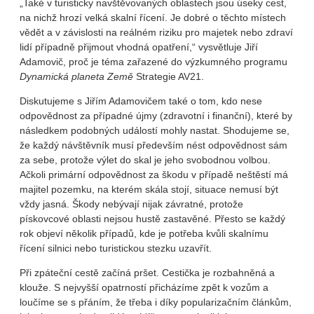
„Také v turisticky navštěvovaných oblastech jsou úseky cest,
na nichž hrozí velká skalní řícení. Je dobré o těchto místech
vědět a v závislosti na reálném riziku pro majetek nebo zdraví
lidí případně přijmout vhodná opatření,“ vysvětluje Jiří
Adamovič, proč je téma zařazené do výzkumného programu
Dynamická planeta Země
Strategie AV21.
Diskutujeme s Jiřím Adamovičem také o tom, kdo nese
odpovědnost za případné újmy (zdravotní i finanční), které by
následkem podobných událostí mohly nastat. Shodujeme se,
že každý návštěvník musí především nést odpovědnost sám
za sebe, protože výlet do skal je jeho svobodnou volbou.
Ačkoli primární odpovědnost za škodu v případě neštěstí má
majitel pozemku, na kterém skála stojí, situace nemusí být
vždy jasná. Škody nebývají nijak závratné, protože
pískovcové oblasti nejsou hustě zastavěné. Přesto se každý
rok objeví několik případů, kde je potřeba kvůli skalnímu
řícení silnici nebo turistickou stezku uzavřít.
Při zpáteční cestě začíná pršet. Cestička je rozbahněná a
klouže. S nejvyšší opatrností přicházíme zpět k vozům a
loučíme se s přáním, že třeba i díky popularizačním článkům,