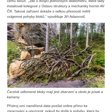
čemu slouží. „Jde o dvojici jednoosých dilatometrů, které tady
instalovali kolegové z Ústavu struktury a mechaniky hornin AV
ČR. Takové zařízení dokáže s velkou přesností měřit
vzájemné pohyby bloků,“ vysvětluje Jiří Adamovič.
Čerstvě odlomené bloky mají jiné zbarvení a okolo je písek a
kameny.
Přístroj umí naměřená data posílat online přímo ke
zpracování a upozornit, pokud by došlo k pohybu, který by