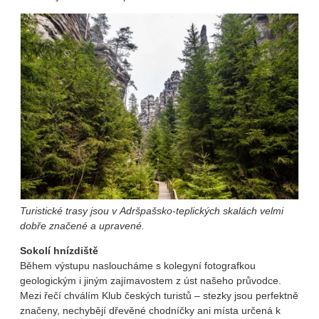
Turistické trasy jsou v Adršpašsko-teplických skalách velmi
dobře značené a upravené.
Sokolí hnízdiště
Během výstupu nasloucháme s kolegyní fotografkou
geologickým i jiným zajímavostem z úst našeho průvodce.
Mezi řečí chválím Klub českých turistů – stezky jsou perfektně
značeny, nechybějí dřevěné chodníčky ani místa určená k