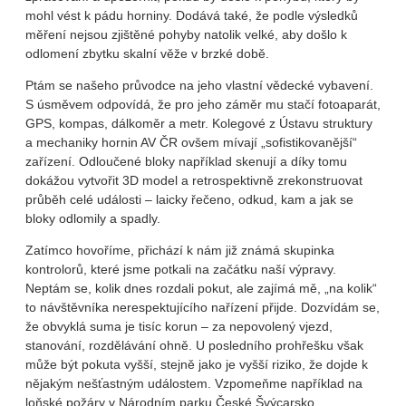
mohl vést k pádu horniny. Dodává také, že podle výsledků
měření nejsou zjištěné pohyby natolik velké, aby došlo k
odlomení zbytku skalní věže v brzké době.
Ptám se našeho průvodce na jeho vlastní vědecké vybavení.
S úsměvem odpovídá, že pro jeho záměr mu stačí fotoaparát,
GPS, kompas, dálkoměr a metr. Kolegové z Ústavu struktury
a mechaniky hornin AV ČR ovšem mívají „sofistikovanější“
zařízení. Odloučené bloky například skenují a díky tomu
dokážou vytvořit 3D model a retrospektivně zrekonstruovat
průběh celé události – laicky řečeno, odkud, kam a jak se
bloky odlomily a spadly.
Zatímco hovoříme, přichází k nám již známá skupinka
kontrolorů, které jsme potkali na začátku naší výpravy.
Neptám se, kolik dnes rozdali pokut, ale zajímá mě, „na kolik“
to návštěvníka nerespektujícího nařízení přijde. Dozvídám se,
že obvyklá suma je tisíc korun – za nepovolený vjezd,
stanování, rozdělávání ohně. U posledního prohřešku však
může být pokuta vyšší, stejně jako je vyšší riziko, že dojde k
nějakým nešťastným událostem. Vzpomeňme například na
loňské požáry v Národním parku České Švýcarsko.