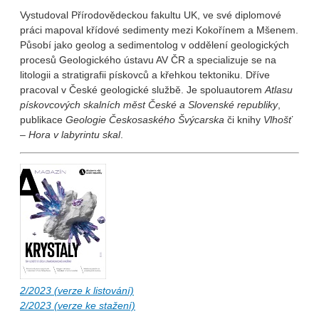
Vystudoval Přírodovědeckou fakultu UK, ve své diplomové
práci mapoval křídové sedimenty mezi Kokořínem a Mšenem.
Působí jako geolog a sedimentolog v oddělení geologických
procesů Geologického ústavu AV ČR a specializuje se na
litologii a stratigrafii pískovců a křehkou tektoniku. Dříve
pracoval v České geologické službě. Je spoluautorem
Atlasu
pískovcových skalních měst České a Slovenské republiky
,
publikace
Geologie Českosaského Švýcarska
či knihy
Vlhošť
– Hora v labyrintu skal
.
2/2023 (verze k listování)
2/2023 (verze ke stažení)