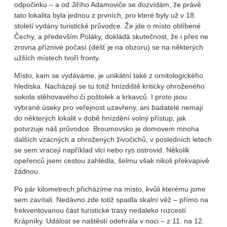
odpočinku – a od Jiřího Adamoviče se dozvídám, že právě
tato lokalita byla jednou z prvních, pro které byly už v 18.
století vydány turistické průvodce. Že jde o místo oblíbené
Čechy, a především Poláky, dokládá skutečnost, že i přes ne
zrovna příznivé počasí (déšť je na obzoru) se na některých
užších místech tvoří fronty.
Místo, kam se vydáváme, je unikátní také z ornitologického
hlediska. Nacházejí se tu totiž hnízdiště kriticky ohroženého
sokola stěhovavého či poštolek a krkavců. I proto jsou
vybrané úseky pro veřejnost uzavřeny, ani badatelé nemají
do některých lokalit v době hnízdění volný přístup, jak
potvrzuje náš průvodce. Broumovsko je domovem mnoha
dalších vzácných a ohrožených živočichů, v posledních letech
se sem vracejí například vlci nebo rys ostrovid. Několik
opeřenců jsem cestou zahlédla, šelmu však nikoli překvapivě
žádnou.
Po pár kilometrech přicházíme na místo, kvůli kterému jsme
sem zavítali. Nedávno zde totiž spadla skalní věž – přímo na
frekventovanou část turistické trasy nedaleko rozcestí
Krápníky. Událost se naštěstí odehrála v noci – z 11. na 12.