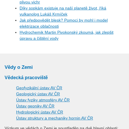
plivou vichr
Díky sopkám existuje na naší planetě život, říká
vulkanolog Lukáš Krmíček
Jak předpovědět blesk? Pomoci by mohl i model
elektrizace oblačnosti
Hydrochemik Martin Pivokonský zkoumá, jak zlepšit
úpravu a čištění vody
Vědy o Zemi
Vědecká pracoviště
Geofyzikální ústav AV ČR
Geologický ústav AV ČR
Ústav fyziky atmosféry AV ČR
Ústav geoniky AV ČR
Hydrologický ústav AV ČR
Ústav struktury a mechaniky hornin AV ČR
Výzkum ve vědách o Zemi je soustředěn na dvě hlavní oblasti: