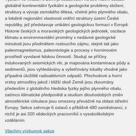
globálně kontinentální fyzikální a geologické problémy složení,
struktury a vývoje zemského tělesa, včetně jeho plynného obalu,
a lokálně regionální vlastnosti vnitřní struktury území České
republiky, jež představuje unikátní geologickou formaci v Evropě.
Historie českých a moravských geologických jednotek, oscilace
klimatu a environmentální proměny v nedávné geologické
minulosti jsou předmětem rostoucího zájmu, stejně tak jako
paleomagnetismus, paleontologie a procesy v horninovém
prostředí vyvolané lidskou činností. Studují se příčiny
indukovaných seismických vln, je mapována kontaminace půdy a
sedimentů, jsou vyhledávány a vyšetřovány lokality vhodné jako
případná úložiště radioaktivních odpadů. Přechodové a horní
vrstvy atmosféry jakož i bližší okolí Země jsou zkoumány
především z globálního hlediska fyziky jejího plynného obalu,
zatímco klimatické předpovědi a studium dlouhodobých změn
atmosférické cirkulace jsou omezeny převážně na oblast střední
Evropy. Sekce zahrnuje 6 ústavů s přibližně 480 zaměstnanci, z
nichž je asi 320 vědeckých pracovníků s vysokoškolským
vzděláním.
Všechny výzkumné sekce