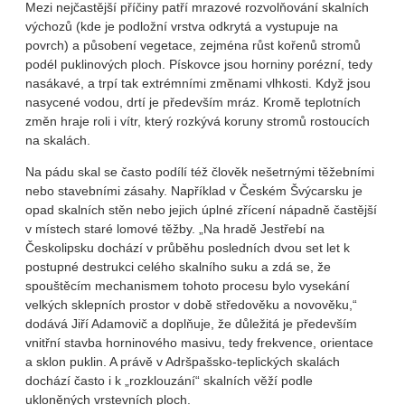
Mezi nejčastější příčiny patří mrazové rozvolňování skalních
výchozů (kde je podložní vrstva odkrytá a vystupuje na
povrch) a působení vegetace, zejména růst kořenů stromů
podél puklinových ploch. Pískovce jsou horniny porézní, tedy
nasákavé, a trpí tak extrémními změnami vlhkosti. Když jsou
nasycené vodou, drtí je především mráz. Kromě teplotních
změn hraje roli i vítr, který rozkývá koruny stromů rostoucích
na skalách.
Na pádu skal se často podílí též člověk nešetrnými těžebními
nebo stavebními zásahy. Například v Českém Švýcarsku je
opad skalních stěn nebo jejich úplné zřícení nápadně častější
v místech staré lomové těžby. „Na hradě Jestřebí na
Českolipsku dochází v průběhu posledních dvou set let k
postupné destrukci celého skalního suku a zdá se, že
spouštěcím mechanismem tohoto procesu bylo vysekání
velkých sklepních prostor v době středověku a novověku,“
dodává Jiří Adamovič a doplňuje, že důležitá je především
vnitřní stavba horninového masivu, tedy frekvence, orientace
a sklon puklin. A právě v Adršpašsko-teplických skalách
dochází často i k „rozklouzání“ skalních věží podle
ukloněných vrstevních ploch.