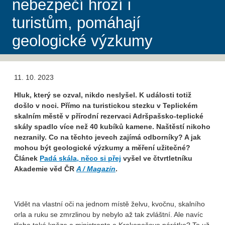
nebezpečí hrozí i
turistům, pomáhají
geologické výzkumy
11. 10. 2023
Hluk, který se ozval, nikdo neslyšel. K události totiž
došlo v noci. Přímo na turistickou stezku v Teplickém
skalním městě v přírodní rezervaci Adršpašsko-teplické
skály spadlo více než 40 kubíků kamene. Naštěstí nikoho
nezranily. Co na těchto jevech zajímá odborníky? A jak
mohou být geologické výzkumy a měření užitečné?
Článek
Padá skála, něco si přej
vyšel ve čtvrtletníku
Akademie věd ČR
A / Magazín
.
Vidět na vlastní oči na jednom místě želvu, kvočnu, skalního
orla a ruku se zmrzlinou by nebylo až tak zvláštní. Ale navíc