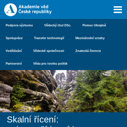
Podpora výzkumu
Vědecký titul DSc.
Pomoc Ukrajině
Spolupráce
Transfer technologií
Mezinárodní vztahy
Vzdělávání
Vědecké společnosti
Znalecká činnost
Partnerství
Věda pro tvorbu politik
Skalní řícení: