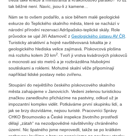
třeba také kněze a ministranta a Krakonošovo párátko? To už
tak běžné není. Navíc, jsou-li z kamene…
Nám se to ovšem podařilo, a sice během malé geologické
exkurze do Teplického skalního města, které se nachází v
národní přírodní rezervaci Adršpašsko-teplické skály. Role
průvodce se ujal Jiří Adamovič z
Geologického ústavu AV ČR
.
Turisticky atraktivní a hojně navštěvovaná lokalita je z
geologického hlediska velice zajímavá. Pískovcová plošina
2
má rozlohu kolem 20 km
. Tvoří ji vrstva kvádrových pískovců
o mocnosti asi sto metrů a je rozbrázděna hlubokými
soutěskami a roklemi. Mohutné skalní věže připomínají
například lidské postavy nebo zvířenu.
Stoupání do největšího českého pískovcového skalního
města zahajujeme v Janovicích. Vedeni zelenou turistickou
značkou zanedlouho přicházíme na pastviny, odkud už je
impozantní komplex vidět. Potkáváme první skupinku lidí, a
jak se brzy dozvídáme, nejsou turisté. Pracovníci Správy
CHKO Broumovsko a České inspekce životního prostředí
dělají „zátah“ na nezodpovědné návštěvníky chráněného
území. Nic špatného jsme neprovedli, takže se po krátkém