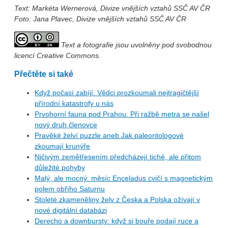
Text: Markéta Wernerová, Divize vnějších vztahů SSČ AV ČR
Foto: Jana Plavec, Divize vnějších vztahů SSČ AV ČR
Text a fotografie jsou uvolněny pod svobodnou
licencí Creative Commons.
Přečtěte si také
Když počasí zabíjí. Vědci prozkoumali nejtragičtější
přírodní katastrofy u nás
Prvohorní fauna pod Prahou. Při ražbě metra se našel
nový druh členovce
Pravěké želví puzzle aneb Jak paleontologové
zkoumají krunýře
Ničivým zemětřesením předcházejí tiché, ale přitom
důležité pohyby
Malý, ale mocný: měsíc Enceladus cvičí s magnetickým
polem obřího Saturnu
Stoleté zkameněliny želv z Česka a Polska ožívají v
nové digitální databázi
Derecho a downbursty: když si bouře podají ruce a