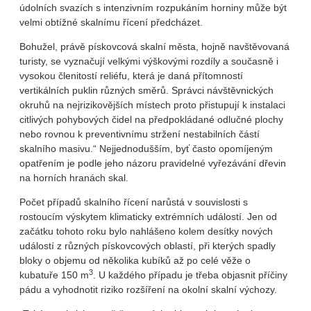
údolních svazích s intenzivním rozpukáním horniny může být
velmi obtížné skalnímu řícení předcházet.
Bohužel, právě pískovcová skalní města, hojně navštěvovaná
turisty, se vyznačují velkými výškovými rozdíly a současně i
vysokou členitostí reliéfu, která je daná přítomností
vertikálních puklin různých směrů. Správci návštěvnických
okruhů na nejrizikovějších místech proto přistupují k instalaci
citlivých pohybových čidel na předpokládané odlučné plochy
nebo rovnou k preventivnímu stržení nestabilních částí
skalního masivu.“ Nejjednodušším, byť často opomíjeným
opatřením je podle jeho názoru pravidelné vyřezávání dřevin
na horních hranách skal.
Počet případů skalního řícení narůstá v souvislosti s
rostoucím výskytem klimaticky extrémních událostí. Jen od
začátku tohoto roku bylo nahlášeno kolem desítky nových
událostí z různých pískovcových oblastí, při kterých spadly
bloky o objemu od několika kubíků až po celé věže o
3
kubatuře 150 m
. U každého případu je třeba objasnit příčiny
pádu a vyhodnotit riziko rozšíření na okolní skalní výchozy.