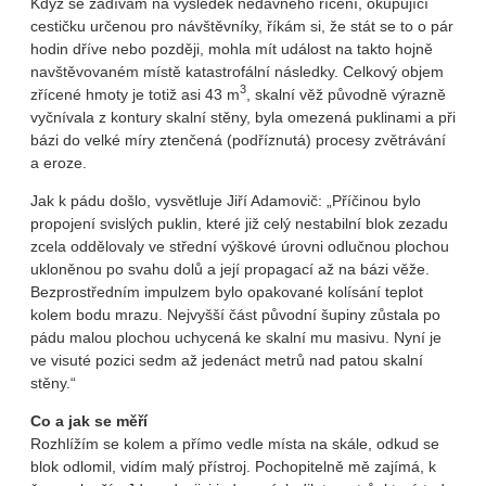
Když se zadívám na výsledek nedávného řícení, okupující
cestičku určenou pro návštěvníky, říkám si, že stát se to o pár
hodin dříve nebo později, mohla mít událost na takto hojně
navštěvovaném místě katastrofální následky. Celkový objem
3
zřícené hmoty je totiž asi 43 m
, skalní věž původně výrazně
vyčnívala z kontury skalní stěny, byla omezená puklinami a při
bázi do velké míry ztenčená (podříznutá) procesy zvětrávání
a eroze.
Jak k pádu došlo, vysvětluje Jiří Adamovič: „Příčinou bylo
propojení svislých puklin, které již celý nestabilní blok zezadu
zcela oddělovaly ve střední výškové úrovni odlučnou plochou
ukloněnou po svahu dolů a její propagací až na bázi věže.
Bezprostředním impulzem bylo opakované kolísání teplot
kolem bodu mrazu. Nejvyšší část původní šupiny zůstala po
pádu malou plochou uchycená ke skalní mu masivu. Nyní je
ve visuté pozici sedm až jedenáct metrů nad patou skalní
stěny.“
Co a jak se měří
Rozhlížím se kolem a přímo vedle místa na skále, odkud se
blok odlomil, vidím malý přístroj. Pochopitelně mě zajímá, k