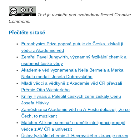
Text je uvolněn pod svobodnou licencí Creative
Commons.
Přečtěte si také
Europhysics Prize poprvé putuje do Česka, získali ji
vědci z Akademie věd
Zemřel Pavel Jungwirth, významný fyzikální chemik a
osobnost české vědy
Akademie věd vyznamenala Neila Bermela a Marka
Nekulu medailí Josefa Dobrovského
Mladí vědci a vědkyně z Akademie věd ČR převzali
Prémie Otto Wichterleho
Knihy Hynais a Paleolit českých zemí získaly Cenu
Josefa Hlávky
Zaměstnanci Akademie věd na A-Festu dokazují, že co
Čech, to muzikant
Matchm-AI-king: seminář o umělé inteligenci propojil
vědce z AV ČR a univerzit
Ústav fyzikální chemie J. Heyrovského zkracuje název