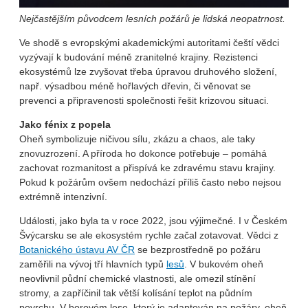
Nejčastějším původcem lesních požárů je lidská neopatrnost.
Ve shodě s evropskými akademickými autoritami čeští vědci
vyzývají k budování méně zranitelné krajiny. Rezistenci
ekosystémů lze zvyšovat třeba úpravou druhového složení,
např. výsadbou méně hořlavých dřevin, či věnovat se
prevenci a připravenosti společnosti řešit krizovou situaci.
Jako fénix z popela
Oheň symbolizuje ničivou sílu, zkázu a chaos, ale taky
znovuzrození. A příroda ho dokonce potřebuje – pomáhá
zachovat rozmanitost a přispívá ke zdravému stavu krajiny.
Pokud k požárům ovšem nedochází příliš často nebo nejsou
extrémně intenzivní.
Události, jako byla ta v roce 2022, jsou výjimečné. I v Českém
Švýcarsku se ale ekosystém rychle začal zotavovat. Vědci z
Botanického ústavu AV ČR
se bezprostředně po požáru
zaměřili na vývoj tří hlavních typů
lesů
. V bukovém oheň
neovlivnil půdní chemické vlastnosti, ale omezil stínění
stromy, a zapříčinil tak větší kolísání teplot na půdním
povrchu. V borovém lese, který je adaptován na požáry, oheň