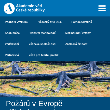
Podpora výzkumu
Vědecký titul DSc.
Pomoc Ukrajině
Spolupráce
Transfer technologií
Mezinárodní vztahy
Vzdělávání
Vědecké společnosti
Znalecká činnost
Partnerství
Věda pro tvorbu politik
Požárů v Evropě