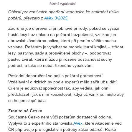
Oblasti preventivních opatření vedoucích ke zmírnění rizika
požárů, převzato z
AVex 3/2025
Zadruhé jde o prevenci při obnově přírody: pokud se vysází
husté lesy bez ohledu na požární bezpečnost, vznikne jen
obrovská zásobárna paliva, která při prvním větším suchu
vzplane. Řešením je vyhýbat se monokulturní krajině – střídat
lesy, pastviny, sady a prosvětlené plochy –, podporovat
pastvu zvířat, která můžou přirozeně odstraňovat suchý
podrost, a také se nebát řízeného vypalování.
Poslední doporučení se pojí s požární gramotností.
Vzdělávání o rizicích by podle expertů mělo začít už u dětí.
Cílem je edukovat společnost tak, aby věděla, jak ohni
předcházet i jak s ním koexistovat, když už vznikne, místo aby
se ho jen slepě bála.
Zranitelné Česko
Současné Česko není vůči požárům dostatečně odolné.
Vyplývá to z expertního stanoviska
AVex
, které Akademie věd
ČR připravuje pro legislativní potřeby zákonodárců. Riziko