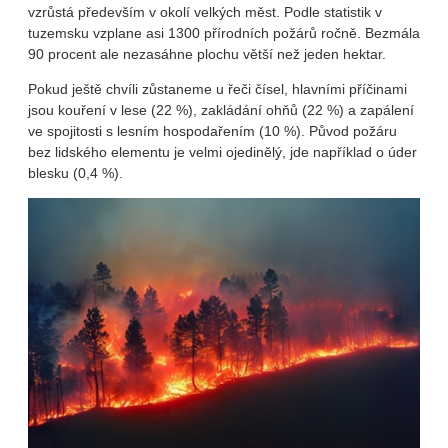
vzrůstá především v okolí velkých měst. Podle statistik v
tuzemsku vzplane asi 1300 přírodních požárů ročně. Bezmála
90 procent ale nezasáhne plochu větší než jeden hektar.
Pokud ještě chvíli zůstaneme u řeči čísel, hlavními příčinami
jsou kouření v lese (22 %), zakládání ohňů (22 %) a zapálení
ve spojitosti s lesním hospodařením (10 %). Původ požáru
bez lidského elementu je velmi ojedinělý, jde například o úder
blesku (0,4 %).