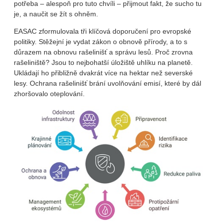
potřeba – alespoň pro tuto chvíli – přijmout fakt, že sucho tu
je, a naučit se žít s ohněm.
EASAC zformulovala tři klíčová doporučení pro evropské
politiky. Stěžejní je vydat zákon o obnově přírody, a to s
důrazem na obnovu rašelinišť a správu lesů. Proč zrovna
rašeliniště? Jsou to nejbohatší úložiště uhlíku na planetě.
Ukládají ho přibližně dvakrát více na hektar než severské
lesy. Ochrana rašelinišť brání uvolňování emisí, které by dál
zhoršovalo oteplování.