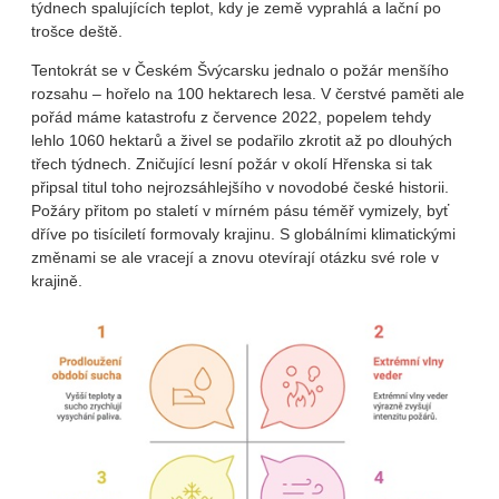
týdnech spalujících teplot, kdy je země vyprahlá a lační po
trošce deště.
Tentokrát se v Českém Švýcarsku jednalo o požár menšího
rozsahu – hořelo na 100 hektarech lesa. V čerstvé paměti ale
pořád máme katastrofu z července 2022, popelem tehdy
lehlo 1060 hektarů a živel se podařilo zkrotit až po dlouhých
třech týdnech. Zničující lesní požár v okolí Hřenska si tak
připsal titul toho nejrozsáhlejšího v novodobé české historii.
Požáry přitom po staletí v mírném pásu téměř vymizely, byť
dříve po tisíciletí formovaly krajinu. S globálními klimatickými
změnami se ale vracejí a znovu otevírají otázku své role v
krajině.