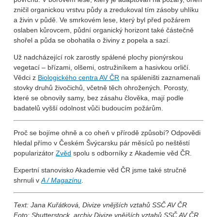
zničil organickou vrstvu půdy a zredukoval tím zásoby uhlíku
a živin v půdě. Ve smrkovém lese, který byl před požárem
oslaben kůrovcem, půdní organický horizont také částečně
shořel a půda se obohatila o živiny z popela a sazí.
Už nadcházející rok zarostly spálené plochy pionýrskou
vegetací – břízami, olšemi, ostružiníkem a hasivkou orličí.
Vědci z
Biologického centra AV ČR
na spáleništi zaznamenali
stovky druhů živočichů, včetně těch ohrožených. Porosty,
které se obnovily samy, bez zásahu člověka, mají podle
badatelů vyšší odolnost vůči budoucím požárům.
Proč se bojíme ohně a co oheň v přírodě způsobí? Odpovědi
hledal přímo v Českém Švýcarsku pár měsíců po neštěstí
popularizátor
Zvěd
spolu s odborníky z Akademie věd ČR.
Expertní stanovisko Akademie věd ČR jsme také stručně
shrnuli v
A / Magazínu
.
Text: Jana Kuřátková
, Divize vnějších vztahů SSČ AV ČR
Foto: Shutterstock, archiv Divize vnějších vztahů SSČ AV ČR