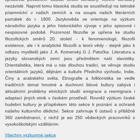
nezávislé. Naproti tomu klasická studia se soustřeďují na latinské
písemnictví v našich zemích a na soupis našich literárních
památek do r. 1800. Jazykověda se orientuje na výzkum
národního jazyka a jeho historického vývoje v jeho spisovné i
nespisovné podobě. Pozornost filozofie je upřena ke studiu
filozofických směrů 20. století - k fenomenologii, filozofii
existence, ale i k analytické filozofii a teorii vědy - stejně jako k
odkazu myslitelů jako J. A. Komenský či J. Patočka. Literatura a
jazyky slovanských zemí jsou předmětem naší slavistiky.
Orientalistika, která má u nás dlouhou tradici, se věnuje studiu
orientálních jazyků, dějinám a kultuře Předního východu, Indie,
Číny a arabského světa. Etnografie a folkloristika se vedle
tradičních témat hmotné a duchovní lidové kultury zabývá i
aktuálními problémy etnických studií emigrace a reemigrace i
adaptací jiných etnik v českém prostředí. Rovněž výzkum české
hudební kultury je příspěvkem této sekce k poznání a ochraně
našeho kulturního dědictví. Sekce zahrnuje 6 ústavů s přibližně
360 zaměstnanci, z nichž je asi 250 vědeckých pracovníků s
vysokoškolským vzděláním.
Všechny výzkumné sekce