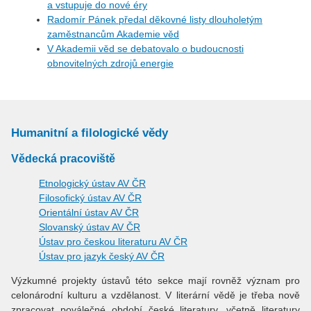
a vstupuje do nové éry
Radomír Pánek předal děkovné listy dlouholetým
zaměstnancům Akademie věd
V Akademii věd se debatovalo o budoucnosti
obnovitelných zdrojů energie
Humanitní a filologické vědy
Vědecká pracoviště
Etnologický ústav AV ČR
Filosofický ústav AV ČR
Orientální ústav AV ČR
Slovanský ústav AV ČR
Ústav pro českou literaturu AV ČR
Ústav pro jazyk český AV ČR
Výzkumné projekty ústavů této sekce mají rovněž význam pro
celonárodní kulturu a vzdělanost. V literární vědě je třeba nově
zpracovat poválečné období české literatury, včetně literatury