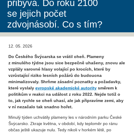
přibývá. Do roku 2100
se jejich počet
zdvojnásobí. Co s tím?
12. 05. 2026
Do Českého Švýcarska se vrátil oheň. Plameny
z minulého týdne jsou sice bezpečně uhašeny, znovu ale
vzplály varovné hlasy volající po krocích, které by
vzrůstající riziko lesních požárů do budoucna
minimalizovaly. Shrňme zásadní poznatky a požadavky,
které vyslaly
evropské akademické autority
směrem k
politikům v reakci na událost z roku 2022. Nejde totiž o
to, jak rychle se oheň uhasí, ale jak připravíme zemi, aby
v ní nezačalo tak snadno hořet.
Minulý týden uchvátily plameny les v národním parku České
Švýcarsko. Zkraje května, v období, kdy teploměr po ránu
občas ještě ukazuje nulu. Tedy nikoli v horkém létě, po