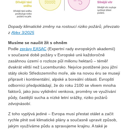
Dopady klimatické změny na rostoucí riziko požárů, převzato
z
AVex 3/2025
Musíme se naučit žít s ohněm
Podle
zprávy EASAC
(Expertní rady evropských akademií)
v současné době požáry v Evropské unii každoročně
zasáhnou území o rozloze půl milionu hektarů – téměř
dvakrát větší než Lucembursko. Nejvíce postižené jsou jižní
státy okolo Středozemního moře, ale na novou éru se musejí
připravit i kontinentální, alpské a boreální oblasti. Evropští
odborníci předpokládají, že do roku 2100 se vlivem mnoha
faktorů, jako jsou vylidnění venkova, proměny ve využívání
půdy, častější sucha a nízké letní srážky, riziko požárů
zdvojnásobí.
Z toho vyplývá jediné – Evropa musí přestat otálet a začít
rychle plnit své klimatické plány a současně upravit způsob,
jakým využíváme půdu a spravujeme krajinu. A také je