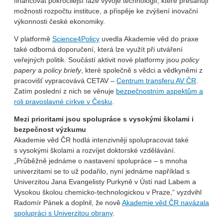
financovat pokročilejší fáze vývoje technologií, které přesahují
možnosti rozpočtu instituce, a přispěje ke zvýšení inovační
výkonnosti české ekonomiky.
V platformě
Science4Policy
uvedla Akademie věd do praxe
také odborná doporučení, která lze využít při utváření
veřejných politik. Součástí aktivit nové platformy jsou
policy
papery
a
policy briefy
, které společně s vědci a vědkyněmi z
pracovišť vypracovává CETAV –
Centrum transferu AV ČR
.
Zatím poslední z nich se věnuje
bezpečnostním aspektům a
roli pravoslavné církve v Česku
.
Mezi prioritami jsou spolupráce s vysokými školami i
bezpečnost výzkumu
Akademie věd ČR hodlá intenzivněji spolupracovat také
s vysokými školami a rozvíjet doktorské vzdělávání.
„Průběžně jednáme o nastavení spolupráce – s mnoha
univerzitami se to už podařilo, nyní jednáme například s
Univerzitou Jana Evangelisty Purkyně v Ústí nad Labem a
Vysokou školou chemicko-technologickou v Praze,“ vyzdvihl
Radomír Pánek a doplnil, že nově
Akademie věd ČR navázala
spolupráci s Univerzitou obrany
.