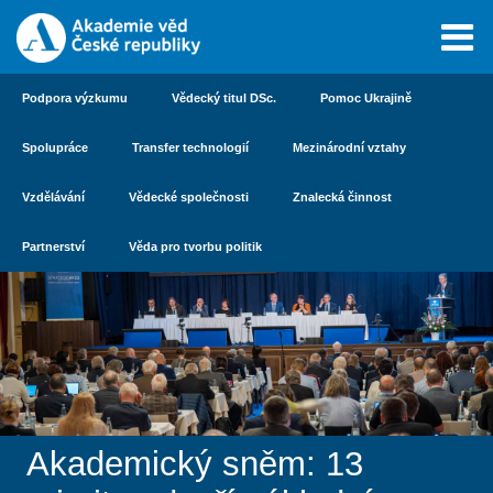
Podpora výzkumu
Vědecký titul DSc.
Pomoc Ukrajině
Spolupráce
Transfer technologií
Mezinárodní vztahy
Vzdělávání
Vědecké společnosti
Znalecká činnost
Partnerství
Věda pro tvorbu politik
Akademický sněm: 13