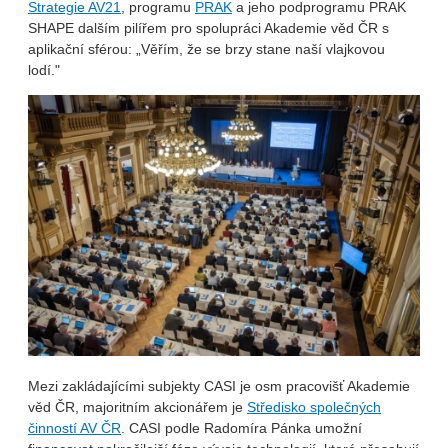
Strategie AV21
, programu
PRAK
a jeho podprogramu PRAK
SHAPE dalším pilířem pro spolupráci Akademie věd ČR s
aplikační sférou: „Věřím, že se brzy stane naší vlajkovou
lodí."
Mezi zakládajícími subjekty CASI je osm pracovišť Akademie
věd ČR, majoritním akcionářem je
Středisko společných
činností AV ČR
. CASI podle Radomíra Pánka umožní