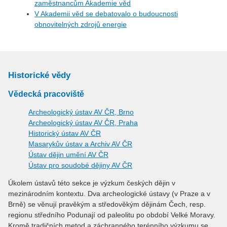
zaměstnancům Akademie věd
V Akademii věd se debatovalo o budoucnosti
obnovitelných zdrojů energie
Historické vědy
Vědecká pracoviště
Archeologický ústav AV ČR, Brno
Archeologický ústav AV ČR, Praha
Historický ústav AV ČR
Masarykův ústav a Archiv AV ČR
Ústav dějin umění AV ČR
Ústav pro soudobé dějiny AV ČR
Úkolem ústavů této sekce je výzkum českých dějin v
mezinárodním kontextu. Dva archeologické ústavy (v Praze a v
Brně) se věnují pravěkým a středověkým dějinám Čech, resp.
regionu středního Podunají od paleolitu po období Velké Moravy.
Kromě tradičních metod a záchranného terénního výzkumu se