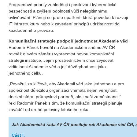
Programové priority zohledňují i posilování kybernetické
bezpečnosti a zvýšení odolnosti vůči nelegitimnímu
ovlivňování. Plánují se proto opatření, která povedou k rozvoji
IT infrastruktury nebo k zavedení principů udržitelnosti do
každodenního provozu.
Komunikační strategie podpoří jednotnost Akademie věd
Radomír Pánek hovořil na Akademickém sněmu AV ČR
rovněž o svém záměru vypracovat novou komunikační
strategii instituce. Jejím prostřednictvím chce zvyšovat
viditelnost Akademie věd a její důvěryhodnost jako
jednotného celku.
„Považuji za klíčové, aby Akademii věd jako jednotnou a pro
společnost důležitou organizaci vnímala nejen veřejnost,
decizní sféra, průmysloví partneři, ale i naši zaměstnanci,“
řekl Radomír Pánek s tím, že komunikační strategii plánuje
zavádět od druhé poloviny letošního roku.
Jak Akademická rada AV ČR posiluje roli Akademie věd ČR, s
Část I.