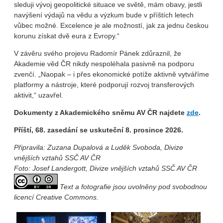
sleduji vývoj geopolitické situace ve světě, mám obavy, jestli
navýšení výdajů na vědu a výzkum bude v příštích letech
vůbec možné. Excelence je ale možností, jak za jednu českou
korunu získat dvě eura z Evropy.“
V závěru svého projevu Radomír Pánek zdůraznil, že
Akademie věd ČR nikdy nespoléhala pasivně na podporu
zvenčí. „Naopak – i přes ekonomické potíže aktivně vytváříme
platformy a nástroje, které podporují rozvoj transferových
aktivit,“ uzavřel.
Dokumenty z Akademického sněmu AV ČR najdete
zde
.
Příští, 68. zasedání se uskuteční 8. prosince 2026.
Připravila: Zuzana Dupalová a Luděk Svoboda, Divize
vnějších vztahů SSČ AV ČR
Foto: Josef Landergott, Divize vnějších vztahů SSČ AV ČR
Text a fotografie jsou uvolněny pod svobodnou
licencí Creative Commons.