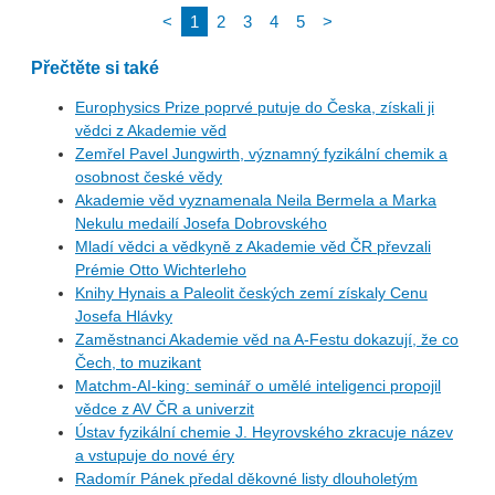
<
1
2
3
4
5
>
Přečtěte si také
Europhysics Prize poprvé putuje do Česka, získali ji
vědci z Akademie věd
Zemřel Pavel Jungwirth, významný fyzikální chemik a
osobnost české vědy
Akademie věd vyznamenala Neila Bermela a Marka
Nekulu medailí Josefa Dobrovského
Mladí vědci a vědkyně z Akademie věd ČR převzali
Prémie Otto Wichterleho
Knihy Hynais a Paleolit českých zemí získaly Cenu
Josefa Hlávky
Zaměstnanci Akademie věd na A-Festu dokazují, že co
Čech, to muzikant
Matchm-AI-king: seminář o umělé inteligenci propojil
vědce z AV ČR a univerzit
Ústav fyzikální chemie J. Heyrovského zkracuje název
a vstupuje do nové éry
Radomír Pánek předal děkovné listy dlouholetým