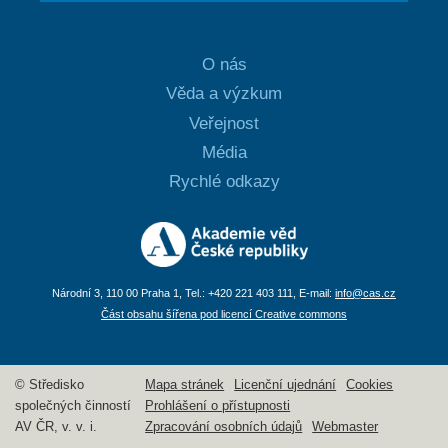
O nás
Věda a výzkum
Veřejnost
Média
Rychlé odkazy
Národní 3, 110 00 Praha 1, Tel.: +420 221 403 111, E-mail:
info@cas.cz
Část obsahu šířena pod licencí Creative commons
© Středisko
Mapa stránek
Licenční ujednání
Cookies
společných činností
Prohlášení o přístupnosti
AV ČR, v. v. i.
Zpracování osobních údajů
Webmaster