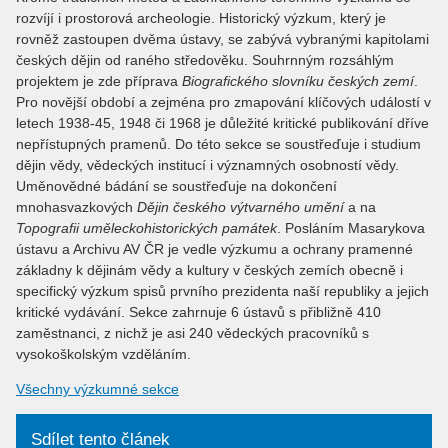
rozvíjí i prostorová archeologie. Historický výzkum, který je
rovněž zastoupen dvěma ústavy, se zabývá vybranými kapitolami
českých dějin od raného středověku. Souhrnným rozsáhlým
projektem je zde příprava
Biografického slovníku českých zemí
.
Pro novější období a zejména pro zmapování klíčových událostí v
letech 1938-45, 1948 či 1968 je důležité kritické publikování dříve
nepřístupných pramenů. Do této sekce se soustřeďuje i studium
dějin vědy, vědeckých institucí i významných osobností vědy.
Uměnovědné bádání se soustřeďuje na dokončení
mnohasvazkových
Dějin českého výtvarného umění
a na
Topografii uměleckohistorických památek
. Posláním Masarykova
ústavu a Archivu AV ČR je vedle výzkumu a ochrany pramenné
základny k dějinám vědy a kultury v českých zemích obecně i
specifický výzkum spisů prvního prezidenta naší republiky a jejich
kritické vydávání. Sekce zahrnuje 6 ústavů s přibližně 410
zaměstnanci, z nichž je asi 240 vědeckých pracovníků s
vysokoškolským vzděláním.
Všechny výzkumné sekce
Sdílet tento článek