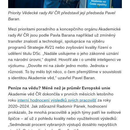
Priority Vědecké rady AV ČR představil její předseda Pavel
Baran.
Mezi prioritami poradního a koncepčního orgánu Akademické
rady AV ČR jsou podle Pavla Barana například už zmíněný
transfer znalostí a technologií, spolupráce na výběru
programů Strategie AV21 nebo zvyšování kvality řízení o
udělení titulu DSc
.
„Nadále usilujeme o jeho zákonné uznání
na národní úrovni,“ doplnil. Hovořil ale i o umělé inteligenci ve
výzkumu. „Dovolte mi na závěr jedno motto. Jednota v
různosti. To by mělo být něco, o čem přemýšlíme v souvislosti
s identitou Akademie věd,“ uzavřel Pavel Baran.
Peníze na vědu? Méně než je průměr Evropské unie
Akademie věd ČR dokončila v prvních měsících letošního
roku
interní hodnocení výsledků svých pracovišť
za roky
2020–2024. Jak zdůraznil Radomír Pánek, hodnocení
prokázalo, že mnohá pracoviště a jejich týmy patří ke světové
špičce – ať už z pohledu kvality nebo využitelnosti výsledků:
„Sedmdesát procent vybraných výstupů dosáhlo nejvyšších