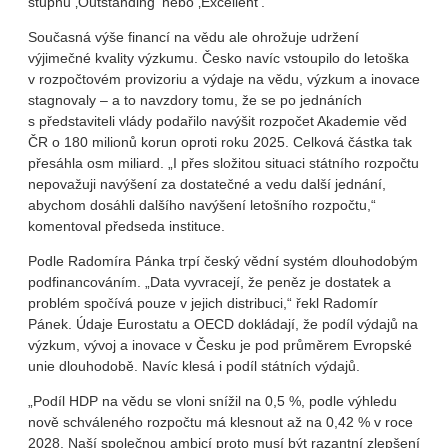
stupňů ‚Outstanding‘ nebo ‚Excellent‘."
Současná výše financí na vědu ale ohrožuje udržení
výjimečné kvality výzkumu. Česko navíc vstoupilo do letoška
v rozpočtovém provizoriu a výdaje na vědu, výzkum a inovace
stagnovaly – a to navzdory tomu, že se po jednáních
s představiteli vlády podařilo navýšit rozpočet Akademie věd
ČR o 180 milionů korun oproti roku 2025. Celková částka tak
přesáhla osm miliard. „I přes složitou situaci státního rozpočtu
nepovažuji navýšení za dostatečné a vedu další jednání,
abychom dosáhli dalšího navýšení letošního rozpočtu,“
komentoval předseda instituce.
Podle Radomíra Pánka trpí český vědní systém dlouhodobým
podfinancováním. „Data vyvracejí, že peněz je dostatek a
problém spočívá pouze v jejich distribuci,“ řekl Radomír
Pánek. Údaje Eurostatu a OECD dokládají, že podíl výdajů na
výzkum, vývoj a inovace v Česku je pod průměrem Evropské
unie dlouhodobě. Navíc klesá i podíl státních výdajů.
„Podíl HDP na vědu se vloni snížil na 0,5 %, podle výhledu
nově schváleného rozpočtu má klesnout až na 0,42 % v roce
2028. Naší společnou ambicí proto musí být razantní zlepšení