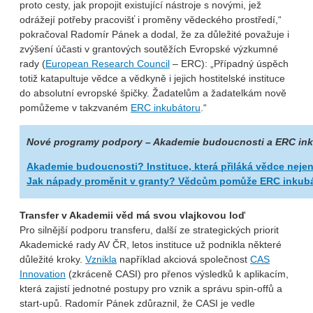
proto cesty, jak propojit existující nástroje s novými, jež
odrážejí potřeby pracovišť i proměny vědeckého prostředí,“
pokračoval Radomír Pánek a dodal, že za důležité považuje i
zvýšení účasti v grantových soutěžích Evropské výzkumné
rady (
European Research Council
– ERC): „Případný úspěch
totiž katapultuje vědce a vědkyně i jejich hostitelské instituce
do absolutní evropské špičky. Žadatelům a žadatelkám nově
pomůžeme v takzvaném
ERC inkubátoru
.“
Nové programy podpory – Akademie budoucnosti a ERC ink
Akademie budoucnosti? Instituce, která přiláká vědce neje
Jak nápady proměnit v granty? Vědcům pomůže ERC inkubát
Transfer v Akademii věd má svou vlajkovou loď
Pro silnější podporu transferu, další ze strategických priorit
Akademické rady AV ČR, letos instituce už podnikla některé
důležité kroky.
Vznikla
například akciová společnost
CAS
Innovation
(zkráceně CASI) pro přenos výsledků k aplikacím,
která zajistí jednotné postupy pro vznik a správu spin-offů a
start-upů. Radomír Pánek zdůraznil, že CASI je vedle