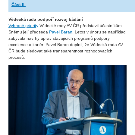
Část II.
Vědecká rada podpoří rozvoj bádání
Vybrané priority
Vědecké rady AV ČR představil účastníkům
Sněmu její předseda
Pavel Baran
. Letos v únoru se například
zabývala návrhy úprav stávajících programů podpory
excelence a kariér. Pavel Baran doplnil, že Vědecká rada AV
ČR bude sledovat také transparentnost rozhodovacích
procesů.