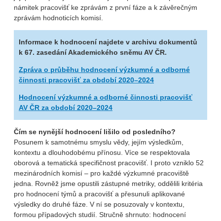
námitek pracovišť ke zprávám z první fáze a k závěrečným
zprávám hodnoticích komisí.
Informace k hodnocení najdete v archivu dokumentů
k 67. zasedání Akademického sněmu AV ČR.
Zpráva o průběhu hodnocení výzkumné a odborné
činnosti pracovišť za období 2020–2024
Hodnocení výzkumné a odborné činnosti pracovišť
AV ČR za období 2020–2024
Čím se nynější hodnocení lišilo od posledního?
Posunem k samotnému smyslu vědy, jejím výsledkům,
kontextu a dlouhodobému přínosu. Více se respektovala
oborová a tematická specifičnost pracovišť. I proto vzniklo 52
mezinárodních komisí – pro každé výzkumné pracoviště
jedna. Rovněž jsme opustili zástupné metriky, oddělili kritéria
pro hodnocení týmů a pracovišť a přesunuli aplikované
výsledky do druhé fáze. V ní se posuzovaly v kontextu,
formou případových studií. Stručně shrnuto: hodnocení