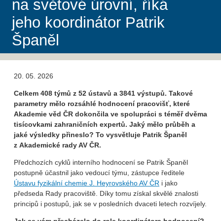
na světové úrovní, říká
jeho koordinátor Patrik
Španěl
20. 05. 2026
Celkem 408 týmů z 52 ústavů a 3841 výstupů. Takové
parametry mělo rozsáhlé hodnocení pracovišť, které
Akademie věd ČR dokončila ve spolupráci s téměř dvěma
tisícovkami zahraničních expertů. Jaký mělo průběh a
jaké výsledky přineslo? To vysvětluje Patrik Španěl
z Akademické rady AV ČR.
Předchozích cyklů interního hodnocení se Patrik Španěl
postupně účastnil jako vedoucí týmu, zástupce ředitele
Ústavu fyzikální chemie J. Heyrovského AV ČR
i jako
předseda Rady pracoviště. Díky tomu získal skvělé znalosti
principů i postupů, jak se v posledních dvaceti letech rozvíjely.