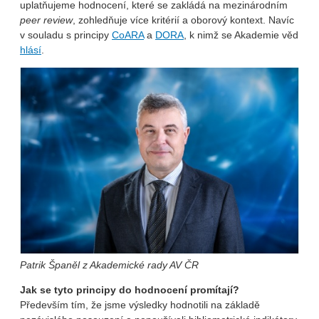
uplatňujeme hodnocení, které se zakládá na mezinárodním
peer review
, zohledňuje více kritérií a oborový kontext. Navíc
v souladu s principy
CoARA
a
DORA
, k nimž se Akademie věd
hlásí
.
Patrik Španěl z Akademické rady AV ČR
Jak se tyto principy do hodnocení promítají?
Především tím, že jsme výsledky hodnotili na základě