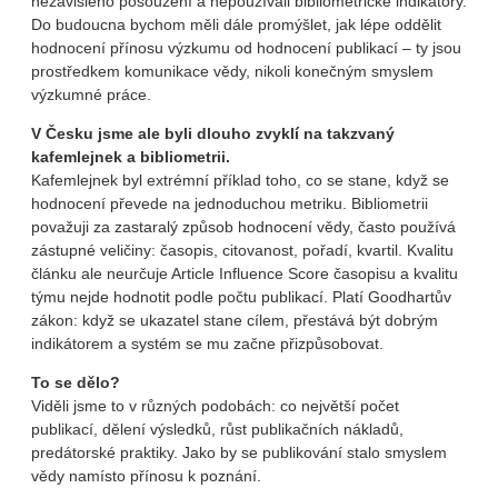
nezávislého posouzení a nepoužívali bibliometrické indikátory.
Do budoucna bychom měli dále promýšlet, jak lépe oddělit
hodnocení přínosu výzkumu od hodnocení publikací – ty jsou
prostředkem komunikace vědy, nikoli konečným smyslem
výzkumné práce.
V Česku jsme ale byli dlouho zvyklí na takzvaný
kafemlejnek a bibliometrii.
Kafemlejnek byl extrémní příklad toho, co se stane, když se
hodnocení převede na jednoduchou metriku. Bibliometrii
považuji za zastaralý způsob hodnocení vědy, často používá
zástupné veličiny: časopis, citovanost, pořadí, kvartil. Kvalitu
článku ale neurčuje Article Influence Score časopisu a kvalitu
týmu nejde hodnotit podle počtu publikací. Platí Goodhartův
zákon: když se ukazatel stane cílem, přestává být dobrým
indikátorem a systém se mu začne přizpůsobovat.
To se dělo?
Viděli jsme to v různých podobách: co největší počet
publikací, dělení výsledků, růst publikačních nákladů,
predátorské praktiky. Jako by se publikování stalo smyslem
vědy namísto přínosu k poznání.