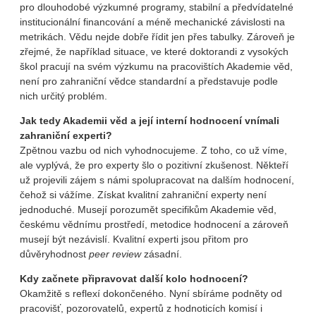
pro dlouhodobé výzkumné programy, stabilní a předvídatelné
institucionální financování a méně mechanické závislosti na
metrikách. Vědu nejde dobře řídit jen přes tabulky. Zároveň je
zřejmé, že například situace, ve které doktorandi z vysokých
škol pracují na svém výzkumu na pracovištích Akademie věd,
není pro zahraniční vědce standardní a představuje podle
nich určitý problém.
Jak tedy Akademii věd a její interní hodnocení vnímali
zahraniční experti?
Zpětnou vazbu od nich vyhodnocujeme. Z toho, co už víme,
ale vyplývá, že pro experty šlo o pozitivní zkušenost. Někteří
už projevili zájem s námi spolupracovat na dalším hodnocení,
čehož si vážíme. Získat kvalitní zahraniční experty není
jednoduché. Musejí porozumět specifikům Akademie věd,
českému vědnímu prostředí, metodice hodnocení a zároveň
musejí být nezávislí. Kvalitní experti jsou přitom pro
důvěryhodnost
peer review
zásadní.
Kdy začnete připravovat další kolo hodnocení?
Okamžitě s reflexí dokončeného. Nyní sbíráme podněty od
pracovišť, pozorovatelů, expertů z hodnoticích komisí i