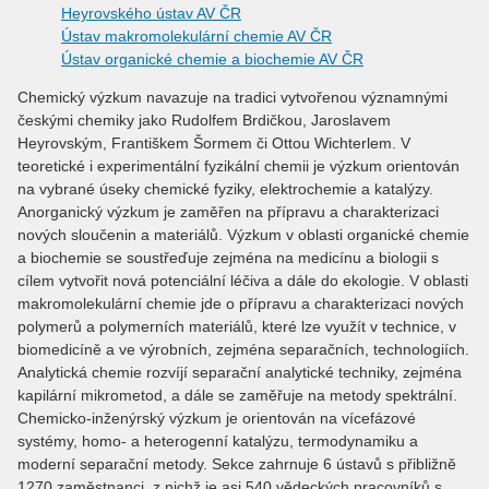
Heyrovského ústav AV ČR
Ústav makromolekulární chemie AV ČR
Ústav organické chemie a biochemie AV ČR
Chemický výzkum navazuje na tradici vytvořenou významnými
českými chemiky jako Rudolfem Brdičkou, Jaroslavem
Heyrovským, Františkem Šormem či Ottou Wichterlem. V
teoretické i experimentální fyzikální chemii je výzkum orientován
na vybrané úseky chemické fyziky, elektrochemie a katalýzy.
Anorganický výzkum je zaměřen na přípravu a charakterizaci
nových sloučenin a materiálů. Výzkum v oblasti organické chemie
a biochemie se soustřeďuje zejména na medicínu a biologii s
cílem vytvořit nová potenciální léčiva a dále do ekologie. V oblasti
makromolekulární chemie jde o přípravu a charakterizaci nových
polymerů a polymerních materiálů, které lze využít v technice, v
biomedicíně a ve výrobních, zejména separačních, technologiích.
Analytická chemie rozvíjí separační analytické techniky, zejména
kapilární mikrometod, a dále se zaměřuje na metody spektrální.
Chemicko-inženýrský výzkum je orientován na vícefázové
systémy, homo- a heterogenní katalýzu, termodynamiku a
moderní separační metody. Sekce zahrnuje 6 ústavů s přibližně
1270 zaměstnanci, z nichž je asi 540 vědeckých pracovníků s