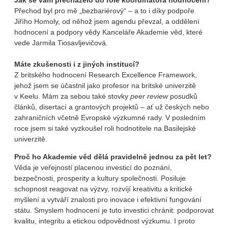
Jak se vám přecházelo do role koordinátora hodnocení?
Přechod byl pro mě „bezbariérový“ – a to i díky podpoře
Jiřího Homoly, od něhož jsem agendu převzal, a oddělení
hodnocení a podpory vědy Kanceláře Akademie věd, které
vede Jarmila Tiosavljevičová.
Máte zkušenosti i z jiných institucí?
Z britského hodnocení Research Excellence Framework,
jehož jsem se účastnil jako profesor na britské univerzitě
v Keelu. Mám za sebou také stovky
peer review
posudků
článků, disertací a grantových projektů – ať už českých nebo
zahraničních včetně Evropské výzkumné rady. V posledním
roce jsem si také vyzkoušel roli hodnotitele na Basilejské
univerzitě.
Proč ho Akademie věd dělá pravidelně jednou za pět let?
Věda je veřejností placenou investicí do poznání,
bezpečnosti, prosperity a kultury společnosti. Posiluje
schopnost reagovat na výzvy, rozvíjí kreativitu a kritické
myšlení a vytváří znalosti pro inovace i efektivní fungování
státu. Smyslem hodnocení je tuto investici chránit: podporovat
kvalitu, integritu a etickou odpovědnost výzkumu. I proto