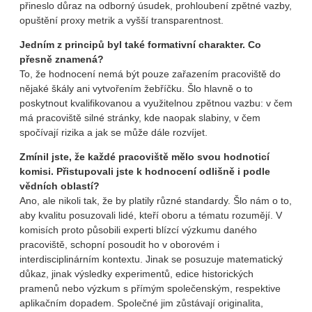
přineslo důraz na odborný úsudek, prohloubení zpětné vazby,
opuštění proxy metrik a vyšší transparentnost.
Jedním z principů byl také formativní charakter. Co
přesně znamená?
To, že hodnocení nemá být pouze zařazením pracoviště do
nějaké škály ani vytvořením žebříčku. Šlo hlavně o to
poskytnout kvalifikovanou a využitelnou zpětnou vazbu: v čem
má pracoviště silné stránky, kde naopak slabiny, v čem
spočívají rizika a jak se může dále rozvíjet.
Zmínil jste, že každé pracoviště mělo svou hodnoticí
komisi. Přistupovali jste k hodnocení odlišně i podle
vědních oblastí?
Ano, ale nikoli tak, že by platily různé standardy. Šlo nám o to,
aby kvalitu posuzovali lidé, kteří oboru a tématu rozumějí. V
komisích proto působili experti blízcí výzkumu daného
pracoviště, schopní posoudit ho v oborovém i
interdisciplinárním kontextu. Jinak se posuzuje matematický
důkaz, jinak výsledky experimentů, edice historických
pramenů nebo výzkum s přímým společenským, respektive
aplikačním dopadem. Společné jim zůstávají originalita,