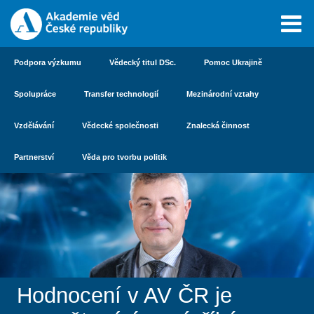
Podpora výzkumu
Vědecký titul DSc.
Pomoc Ukrajině
Spolupráce
Transfer technologií
Mezinárodní vztahy
Vzdělávání
Vědecké společnosti
Znalecká činnost
Partnerství
Věda pro tvorbu politik
Hodnocení v AV ČR je