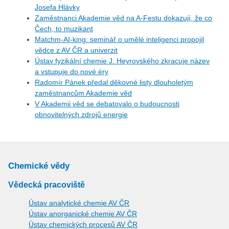
Josefa Hlávky
Zaměstnanci Akademie věd na A-Festu dokazují, že co
Čech, to muzikant
Matchm-AI-king: seminář o umělé inteligenci propojil
vědce z AV ČR a univerzit
Ústav fyzikální chemie J. Heyrovského zkracuje název
a vstupuje do nové éry
Radomír Pánek předal děkovné listy dlouholetým
zaměstnancům Akademie věd
V Akademii věd se debatovalo o budoucnosti
obnovitelných zdrojů energie
Chemické vědy
Vědecká pracoviště
Ústav analytické chemie AV ČR
Ústav anorganické chemie AV ČR
Ústav chemických procesů AV ČR