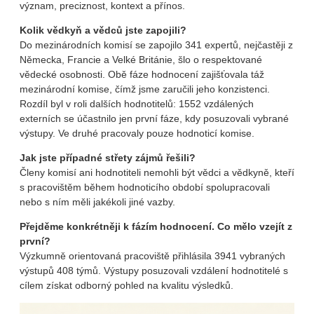
význam, preciznost, kontext a přínos.
Kolik vědkyň a vědců jste zapojili?
Do mezinárodních komisí se zapojilo 341 expertů, nejčastěji z
Německa, Francie a Velké Británie, šlo o respektované
vědecké osobnosti. Obě fáze hodnocení zajišťovala táž
mezinárodní komise, čímž jsme zaručili jeho konzistenci.
Rozdíl byl v roli dalších hodnotitelů: 1552 vzdálených
externích se účastnilo jen první fáze, kdy posuzovali vybrané
výstupy. Ve druhé pracovaly pouze hodnoticí komise.
Jak jste případné střety zájmů řešili?
Členy komisí ani hodnotiteli nemohli být vědci a vědkyně, kteří
s pracovištěm během hodnoticího období spolupracovali
nebo s ním měli jakékoli jiné vazby.
Přejděme konkrétněji k fázím hodnocení. Co mělo vzejít z
první?
Výzkumně orientovaná pracoviště přihlásila 3941 vybraných
výstupů 408 týmů. Výstupy posuzovali vzdálení hodnotitelé s
cílem získat odborný pohled na kvalitu výsledků.