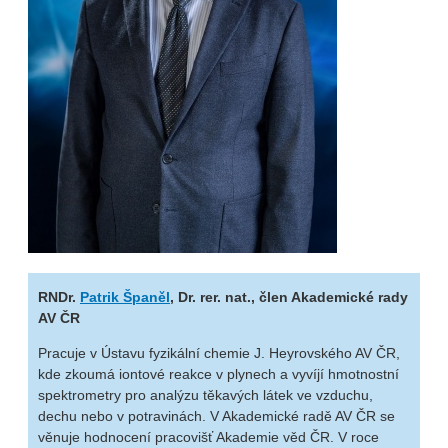
RNDr.
Patrik Španěl
, Dr. rer. nat., člen Akademické rady
AV ČR
Pracuje v Ústavu fyzikální chemie J. Heyrovského AV ČR,
kde zkoumá iontové reakce v plynech a vyvíjí hmotnostní
spektrometry pro analýzu těkavých látek ve vzduchu,
dechu nebo v potravinách. V Akademické radě AV ČR se
věnuje hodnocení pracovišť Akademie věd ČR. V roce