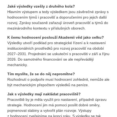
Jaké výsledky vzešly z druhého kola?
Hlavním výstupem a tedy výsledkem jsou závěrečné zprávy s
hodnocením týmů i pracovišť a doporučeními pro jejich další
rozvoj. Zprávy současně zařazují úroveň pracovišť a týmů do
mezinárodního kontextu v příslušných oborech.
K čemu hodnocení poslouží Akademii věd jako celku?
Výsledky utvoří podklad pro strategické řízení a k nastavení
institucionálních prostředků pro rozvoj pracovišť na období
2027–2031. Projednání se uskuteční s pracovišti v září a říjnu
2026. Do samotného financování se ale nepřevádějí
mechanicky.
Tím myslíte, že se do něj nepromítne?
Rozhodnutí o podpoře musí hodnocení zohlednit, nemůže ale
být mechanickým přepočtem výsledků na peníze.
Jak s výsledky mají nakládat pracoviště?
Pracoviště by je měla využít pro nastavení, případně úpravu
strategie. Hodnocení jim má pomoci posílit dobré směry,
pojmenovat slabiny a vytvořit plán rozvoje. Výstupy
z hodnocení zveřejníme na konci roku. S výsledky se tak