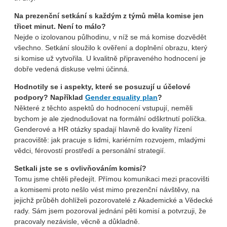
Na prezenční setkání s každým z týmů měla komise jen
třicet minut. Není to málo?
Nejde o izolovanou půlhodinu, v níž se má komise dozvědět
všechno. Setkání sloužilo k ověření a doplnění obrazu, který
si komise už vytvořila. U kvalitně připraveného hodnocení je
dobře vedená diskuse velmi účinná.
Hodnotily se i aspekty, které se posuzují u účelové
podpory? Například
Gender equality plan
?
Některé z těchto aspektů do hodnocení vstupují, neměli
bychom je ale zjednodušovat na formální odškrtnutí políčka.
Genderové a HR otázky spadají hlavně do kvality řízení
pracoviště: jak pracuje s lidmi, kariérním rozvojem, mladými
vědci, férovostí prostředí a personální strategií.
Setkali jste se s ovlivňováním komisí?
Tomu jsme chtěli předejít. Přímou komunikaci mezi pracovišti
a komisemi proto nešlo vést mimo prezenční návštěvy, na
jejichž průběh dohlíželi pozorovatelé z Akademické a Vědecké
rady. Sám jsem pozoroval jednání pěti komisí a potvrzuji, že
pracovaly nezávisle, věcně a důkladně.