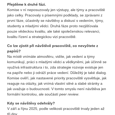
Přejděme k druhé fázi.
Komise v ní neposuzovaly jen výstupy, ale týmy a pracoviště
jako celky. Pracovaly s písemnými podklady, se zprávami z
první fáze, účastnily se návštěvy a diskusí s vedením, týmy,
studenty a mladými vědci. Druhá fáze proto nezjišťovala
pouze vědeckou kvalitu, ale také společenskou relevanci,
kvalitu řízení a strategickou vizi pracoviště.
Co lze zjistit při návštěvě pracoviště, co nevyčtete z
papírů?
Na místě vnímáte atmosféru, vidíte, jak vedení a týmy
komunikují, práci s mladými vědci a vědkyněmi, jak účinně se
využívá infrastruktura i to, zda strategie rozvoje existuje jen
na papíře nebo ji odráží práce vedení. Důležitý je také dialog.
Komise ověří, jak nastavené priority pracoviště vysvětluje, jak
reaguje na otázky, jak vnímá vlastní silné a slabé stránky a
jak uvažuje o budoucnosti. V tomto smyslu není návštěva jen
formální kontrolou, ale součástí
peer review
.
Kdy se návštěvy odehrály?
V září a říjnu 2025, podle velikosti pracoviště trvaly jeden až
tři dny.