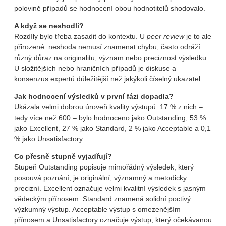
polovině případů se hodnocení obou hodnotitelů shodovalo.
A když se neshodli?
Rozdíly bylo třeba zasadit do kontextu. U
peer review
je to ale
přirozené: neshoda nemusí znamenat chybu, často odráží
různý důraz na originalitu, význam nebo preciznost výsledku.
U složitějších nebo hraničních případů je diskuse a
konsenzus expertů důležitější než jakýkoli číselný ukazatel.
Jak hodnocení výsledků v první fázi dopadla?
Ukázala velmi dobrou úroveň kvality výstupů: 17 % z nich –
tedy více než 600 – bylo hodnoceno jako Outstanding, 53 %
jako Excellent, 27 % jako Standard, 2 % jako Acceptable a 0,1
% jako Unsatisfactory.
Co přesně stupně vyjadřují?
Stupeň Outstanding popisuje mimořádný výsledek, který
posouvá poznání, je originální, významný a metodicky
precizní. Excellent označuje velmi kvalitní výsledek s jasným
vědeckým přínosem. Standard znamená solidní poctivý
výzkumný výstup. Acceptable výstup s omezenějším
přínosem a Unsatisfactory označuje výstup, který očekávanou