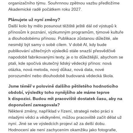
organizačního týmu. Souhrnnou zpětnou vazbu předložíme
Akademické radě počátkem roku 2027.
Plánujete už nyní změny?
Další kolo by mělo posunout těžiště ještě dál od výstupů k
přínosům k poznání, výzkumným programům, týmové kultuře
a dlouhodobému přínosu. Publikace zůstanou důležité, ale
nesmějí být samy o sobě cílem. V době AI, kdy bude
publikování užitečných výsledků stále snazší přesvědčivě
napodobit fabrikovanými texty, je o to důležitější, abychom se
ptali, kde spočívá skutečný lidský vědecký přínos: nová
otázka, nová metoda, nový důkaz, nová data, nové
porozumění nebo dlouhodobě budovaná vědecká škola.
Jsme téměř v polovině dalšího pětiletého hodnoticího
období, výsledky toho nynějšího ale máme teprve
k dispozici. Budou mít pracoviště dostatek času, aby na
doporučení zareagovala?
Některé změny, například v řízení, strategii nebo práci s
mladými vědci a vědkyněmi, můžou pracoviště začít dělat už
nyní. Jiné se ve výsledcích projeví až za delší dobu.
Hodnocení ale není zachycením okamžiku jako fotografie,