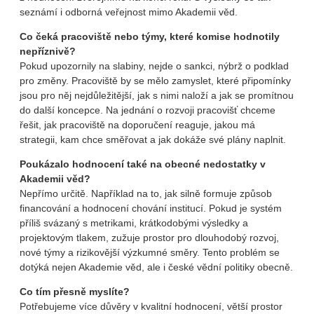
seznámí i odborná veřejnost mimo Akademii věd.
Co čeká pracoviště nebo týmy, které komise hodnotily
nepříznivě?
Pokud upozornily na slabiny, nejde o sankci, nýbrž o podklad
pro změny. Pracoviště by se mělo zamyslet, které připomínky
jsou pro něj nejdůležitější, jak s nimi naloží a jak se promítnou
do další koncepce. Na jednání o rozvoji pracovišť chceme
řešit, jak pracoviště na doporučení reaguje, jakou má
strategii, kam chce směřovat a jak dokáže své plány naplnit.
Poukázalo hodnocení také na obecné nedostatky v
Akademii věd?
Nepřímo určitě. Například na to, jak silně formuje způsob
financování a hodnocení chování institucí. Pokud je systém
příliš svázaný s metrikami, krátkodobými výsledky a
projektovým tlakem, zužuje prostor pro dlouhodobý rozvoj,
nové týmy a rizikovější výzkumné směry. Tento problém se
dotýká nejen Akademie věd, ale i české vědní politiky obecně.
Co tím přesně myslíte?
Potřebujeme více důvěry v kvalitní hodnocení, větší prostor