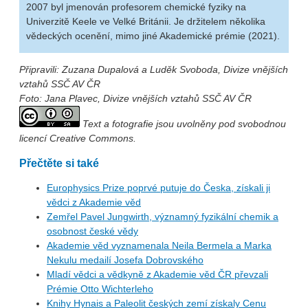
2007 byl jmenován profesorem chemické fyziky na
Univerzitě Keele ve Velké Británii. Je držitelem několika
vědeckých ocenění, mimo jiné Akademické prémie (2021).
Připravili: Zuzana Dupalová a Luděk Svoboda, Divize vnějších
vztahů SSČ AV ČR
Foto: Jana Plavec, Divize vnějších vztahů SSČ AV ČR
Text a fotografie jsou uvolněny pod svobodnou
licencí Creative Commons.
Přečtěte si také
Europhysics Prize poprvé putuje do Česka, získali ji
vědci z Akademie věd
Zemřel Pavel Jungwirth, významný fyzikální chemik a
osobnost české vědy
Akademie věd vyznamenala Neila Bermela a Marka
Nekulu medailí Josefa Dobrovského
Mladí vědci a vědkyně z Akademie věd ČR převzali
Prémie Otto Wichterleho
Knihy Hynais a Paleolit českých zemí získaly Cenu