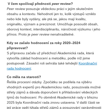
V čem spočívají přednosti
peer review
?
Peer review
posuzuje vědeckou práci v jejím skutečném
obsahu a kontextu. Nehodnotí jen to, kolik výstupů vzniklo
nebo kde byly vydány, ale ptá se, jakou mají kvalitu,
originalitu, význam a preciznost. Umožňuje posoudit obsah,
oborový kontext, interdisciplinaritu, náročnost výzkumu i jeho
přínos. Proto je
peer review
nenahraditelné.
Kdy se začalo hodnocení za roky 2020–2024
připravovat?
S přípravou začala už předchozí Akademická rada, která
vytvořila základ hodnocení a metodiku, podle níž jsme
postupovali. Zásadní roli sehrála také tehdejší
Koordinační
rada hodnocení
.
Co měla na starosti?
Řešila procesní otázky. Zpočátku se podílela na výběru
vhodných expertů pro Akademickou radu, posuzovala možné
střety zájmů a dávala doporučení k přihlašování vědeckých
týmů do hodnocení. Po obměně Akademické rady v březnu
2025 byla Koordinační rada znovu ustavena. V další části se
její práce opět týkala střetů zájmů a posuzování oprávněnosti