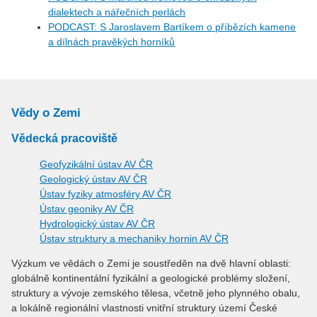
dialektech a nářečních perlách
PODCAST: S Jaroslavem Bartíkem o příbězích kamene
a dílnách pravěkých horníků
Vědy o Zemi
Vědecká pracoviště
Geofyzikální ústav AV ČR
Geologický ústav AV ČR
Ústav fyziky atmosféry AV ČR
Ústav geoniky AV ČR
Hydrologický ústav AV ČR
Ústav struktury a mechaniky hornin AV ČR
Výzkum ve vědách o Zemi je soustředěn na dvě hlavní oblasti:
globálně kontinentální fyzikální a geologické problémy složení,
struktury a vývoje zemského tělesa, včetně jeho plynného obalu,
a lokálně regionální vlastnosti vnitřní struktury území České