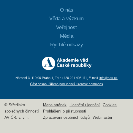
O nás
Věda a výzkum
Veřejnost
Média
Rychlé odkazy
Národní 3, 110 00 Praha 1, Tel.: +420 221 403 111, E-mail:
info@cas.cz
Část obsahu šířena pod licencí Creative commons
© Středisko
Mapa stránek
Licenční ujednání
Cookies
společných činností
Prohlášení o přístupnosti
AV ČR, v. v. i.
Zpracování osobních údajů
Webmaster