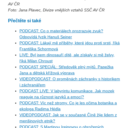
AV ČR
Foto: Jana Plavec, Divize vnějších vztahů SSČ AV ČR
Přečtěte si také
PODCAST: Co o materiálech prozrazuje zvuk?
Odpovídá fyzik Hanuš Seiner
PODCAST: Lákají mě příběhy, které jdou proti srsti, říká
Františka Schormová
LIVE: Byl jsem dinosauří dítě, ale získaly si mě želvy,
říká Milan Chroust
PODCAST SPECIÁL: Středověk plný mýtů. Papežka
Jana a dětská křížová výprava
VIDEOPODCAST: O proměnách záchranky s historikem
i záchranářem
PODCAST LIVE: V labyrintu komunikace. Jak mozek
reaguje na různost jazyků a emocí?
PODCAST: Víc než stromy. Co je les očima botanika a
ekologa Radima Hédla
VIDEOPODCAST: Jak se v současné Číně žije lidem z
menšinových etnik?
PODCAST: S Martinou Ireinovou o ohrožených