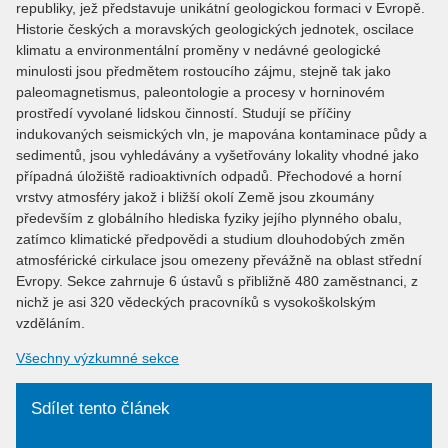
republiky, jež představuje unikátní geologickou formaci v Evropě.
Historie českých a moravských geologických jednotek, oscilace
klimatu a environmentální proměny v nedávné geologické
minulosti jsou předmětem rostoucího zájmu, stejně tak jako
paleomagnetismus, paleontologie a procesy v horninovém
prostředí vyvolané lidskou činností. Studují se příčiny
indukovaných seismických vln, je mapována kontaminace půdy a
sedimentů, jsou vyhledávány a vyšetřovány lokality vhodné jako
případná úložiště radioaktivních odpadů. Přechodové a horní
vrstvy atmosféry jakož i bližší okolí Země jsou zkoumány
především z globálního hlediska fyziky jejího plynného obalu,
zatímco klimatické předpovědi a studium dlouhodobých změn
atmosférické cirkulace jsou omezeny převážně na oblast střední
Evropy. Sekce zahrnuje 6 ústavů s přibližně 480 zaměstnanci, z
nichž je asi 320 vědeckých pracovníků s vysokoškolským
vzděláním.
Všechny výzkumné sekce
Sdílet tento článek