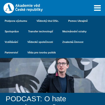
Podpora výzkumu
Vědecký titul DSc.
Pomoc Ukrajině
Spolupráce
Transfer technologií
Mezinárodní vztahy
Vzdělávání
Vědecké společnosti
Znalecká činnost
Partnerství
Věda pro tvorbu politik
PODCAST: O hate