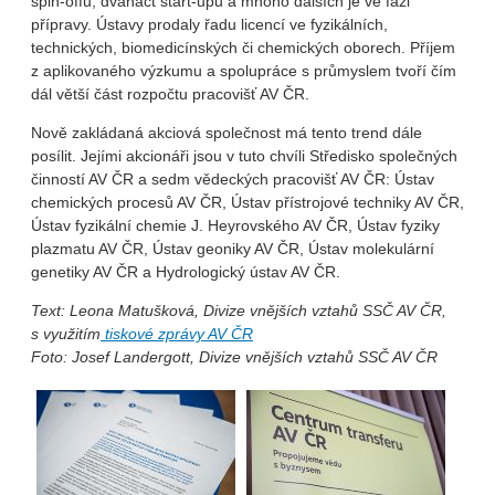
spin-offů, dvanáct start-upů a mnoho dalších je ve fázi
přípravy. Ústavy prodaly řadu licencí ve fyzikálních,
technických, biomedicínských či chemických oborech. Příjem
z aplikovaného výzkumu a spolupráce s průmyslem tvoří čím
dál větší část rozpočtu pracovišť AV ČR.
Nově zakládaná akciová společnost má tento trend dále
posílit. Jejími akcionáři jsou v tuto chvíli Středisko společných
činností AV ČR a sedm vědeckých pracovišť AV ČR: Ústav
chemických procesů AV ČR, Ústav přístrojové techniky AV ČR,
Ústav fyzikální chemie J. Heyrovského AV ČR, Ústav fyziky
plazmatu AV ČR, Ústav geoniky AV ČR, Ústav molekulární
genetiky AV ČR a Hydrologický ústav AV ČR.
Text: Leona Matušková, Divize vnějších vztahů SSČ AV ČR,
s využitím
tiskové zprávy AV ČR
Foto: Josef Landergott, Divize vnějších vztahů SSČ AV ČR