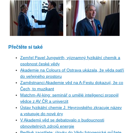
Přečtěte si také
Zemřel Pavel Jungwirth, významný fyzikální chemik a
osobnost české vědy
Akademie na Colours of Ostrava ukázala, že věda patří
do veřejného prostoru
Zaměstnanci Akademie věd na A-Festu dokazují, že co
Čech, to muzikant
Matchm-AI-king: seminář o umělé inteligenci propojil
vědce z AV ČR a univerzit
Ústav fyzikální chemie J. Heyrovského zkracuje název
a vstupuje do nové éry
V Akademii věd se debatovalo o budoucnosti
obnovitelných zdrojů energie
Bedlivě zaostřete: úlovky do Vědy fotogenické můžete