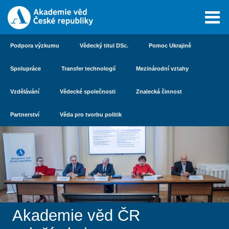
Podpora výzkumu
Vědecký titul DSc.
Pomoc Ukrajině
Spolupráce
Transfer technologií
Mezinárodní vztahy
Vzdělávání
Vědecké společnosti
Znalecká činnost
Partnerství
Věda pro tvorbu politik
Akademie věd ČR