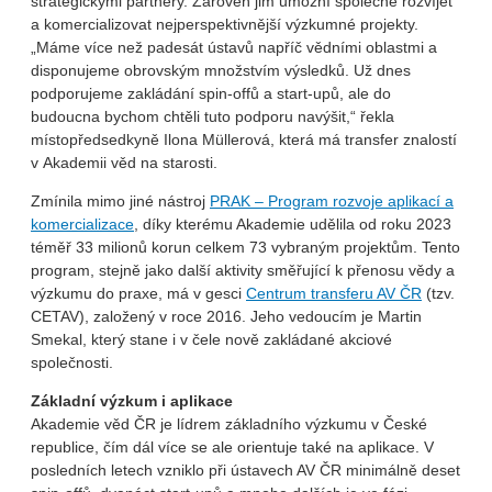
strategickými partnery. Zároveň jim umožní společně rozvíjet
a komercializovat nejperspektivnější výzkumné projekty.
„Máme více než padesát ústavů napříč vědními oblastmi a
disponujeme obrovským množstvím výsledků. Už dnes
podporujeme zakládání spin-offů a start-upů, ale do
budoucna bychom chtěli tuto podporu navýšit,“ řekla
místopředsedkyně Ilona Müllerová, která má transfer znalostí
v Akademii věd na starosti.
Zmínila mimo jiné nástroj
PRAK – Program rozvoje aplikací a
komercializace
, díky kterému Akademie udělila od roku 2023
téměř 33 milionů korun celkem 73 vybraným projektům. Tento
program, stejně jako další aktivity směřující k přenosu vědy a
výzkumu do praxe, má v gesci
Centrum transferu AV ČR
(tzv.
CETAV), založený v roce 2016. Jeho vedoucím je Martin
Smekal, který stane i v čele nově zakládané akciové
společnosti.
Základní výzkum i aplikace
Akademie věd ČR je lídrem základního výzkumu v České
republice, čím dál více se ale orientuje také na aplikace. V
posledních letech vzniklo při ústavech AV ČR minimálně deset