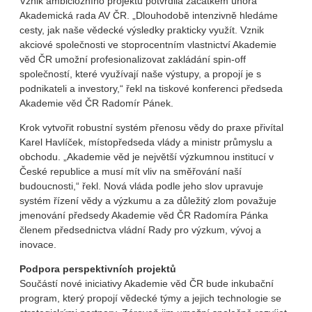
Vznik ambiciózního projektu potvrdila začátkem února
Akademická rada AV ČR. „Dlouhodobě intenzivně hledáme
cesty, jak naše vědecké výsledky prakticky využít. Vznik
akciové společnosti ve stoprocentním vlastnictví Akademie
věd ČR umožní profesionalizovat zakládání spin-off
společností, které využívají naše výstupy, a propojí je s
podnikateli a investory,“ řekl na tiskové konferenci předseda
Akademie věd ČR Radomír Pánek.
Krok vytvořit robustní systém přenosu vědy do praxe přivítal
Karel Havlíček, místopředseda vlády a ministr průmyslu a
obchodu. „Akademie věd je největší výzkumnou institucí v
České republice a musí mít vliv na směřování naší
budoucnosti,“ řekl. Nová vláda podle jeho slov upravuje
systém řízení vědy a výzkumu a za důležitý zlom považuje
jmenování předsedy Akademie věd ČR Radomíra Pánka
členem předsednictva vládní Rady pro výzkum, vývoj a
inovace.
Podpora perspektivních projektů
Součástí nové iniciativy Akademie věd ČR bude inkubační
program, který propojí vědecké týmy a jejich technologie se