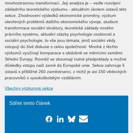
mnohostrannou transformací. Její analýza je – vedle rozvíjení
základního teoretického výzkumu - aktuálním úkolem ústavů této
sekce. Zhodnocení výsledků ekonomické proměny, výzkum
otevřených problémů dalšího ekonomického vývoje, studium
transformace sociální struktury, teoretické základy nového
právního systému, aktuální otázky psychologie osobnosti a
sociální psychologie, to vše jsou témata, jimiž sociální vědy
vstupují do živé diskuse s celou společností. Mnohé z těchto
výzkumů využívají komparace s obdobně se měnícími zeměmi
Střední Evropy. Rovněž se zkoumají nutné předpoklady a možné
důsledky vstupu naší země do Evropské unie. Sekce zahrnuje 5
ústavů s přibližně 260 zaměstnanci, z nichž je asi 150 vědeckých
pracovníků s vysokoškolským vzděláním.
Všechny výzkumné sekce
Sdílet tento článek