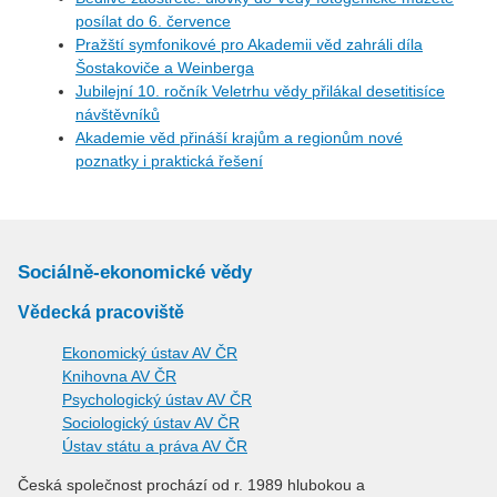
posílat do 6. července
Pražští symfonikové pro Akademii věd zahráli díla
Šostakoviče a Weinberga
Jubilejní 10. ročník Veletrhu vědy přilákal desetitisíce
návštěvníků
Akademie věd přináší krajům a regionům nové
poznatky i praktická řešení
Sociálně-ekonomické vědy
Vědecká pracoviště
Ekonomický ústav AV ČR
Knihovna AV ČR
Psychologický ústav AV ČR
Sociologický ústav AV ČR
Ústav státu a práva AV ČR
Česká společnost prochází od r. 1989 hlubokou a