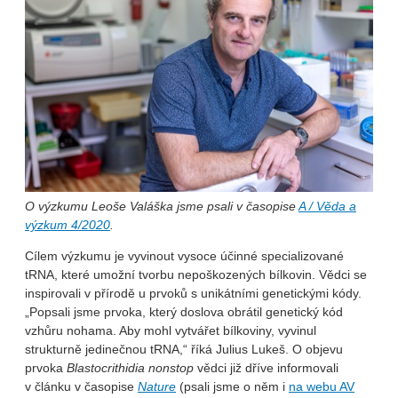
O výzkumu Leoše Valáška jsme psali v časopise
A / Věda a
výzkum 4/2020
.
Cílem výzkumu je vyvinout vysoce účinné specializované
tRNA, které umožní tvorbu nepoškozených bílkovin. Vědci se
inspirovali v přírodě u prvoků s unikátními genetickými kódy.
„Popsali jsme prvoka, který doslova obrátil genetický kód
vzhůru nohama. Aby mohl vytvářet bílkoviny, vyvinul
strukturně jedinečnou tRNA,“ říká Julius Lukeš. O objevu
prvoka
Blastocrithidia nonstop
vědci již dříve informovali
v článku v časopise
Nature
(psali jsme o něm i
na webu AV