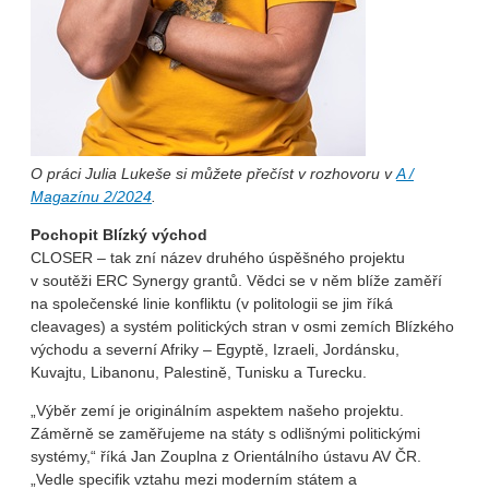
O práci Julia Lukeše si můžete přečíst v rozhovoru v
A /
Magazínu 2/2024
.
Pochopit Blízký východ
CLOSER – tak zní název druhého úspěšného projektu
v soutěži ERC Synergy grantů. Vědci se v něm blíže zaměří
na společenské linie konfliktu (v politologii se jim říká
cleavages) a systém politických stran v osmi zemích Blízkého
východu a severní Afriky – Egyptě, Izraeli, Jordánsku,
Kuvajtu, Libanonu, Palestině, Tunisku a Turecku.
„Výběr zemí je originálním aspektem našeho projektu.
Záměrně se zaměřujeme na státy s odlišnými politickými
systémy,“ říká Jan Zouplna z Orientálního ústavu AV ČR.
„Vedle specifik vztahu mezi moderním státem a