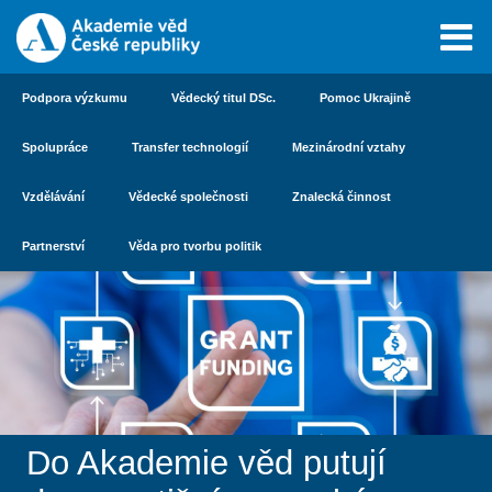
Podpora výzkumu
Vědecký titul DSc.
Pomoc Ukrajině
Spolupráce
Transfer technologií
Mezinárodní vztahy
Vzdělávání
Vědecké společnosti
Znalecká činnost
Partnerství
Věda pro tvorbu politik
Do Akademie věd putují