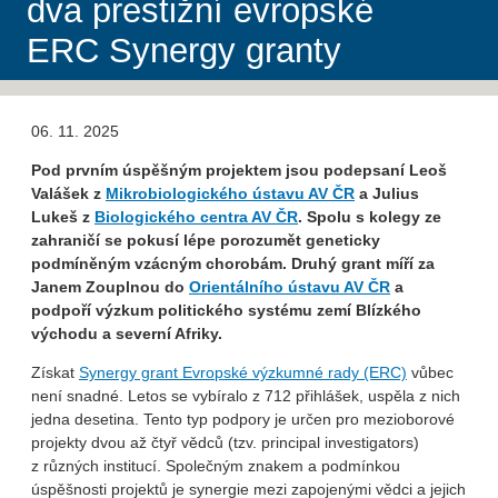
dva prestižní evropské
ERC Synergy granty
06. 11. 2025
Pod prvním úspěšným projektem jsou podepsaní Leoš
Valášek z
Mikrobiologického ústavu AV ČR
a Julius
Lukeš z
Biologického centra AV ČR
. Spolu s kolegy ze
zahraničí se pokusí lépe porozumět geneticky
podmíněným vzácným chorobám. Druhý grant míří za
Janem Zouplnou do
Orientálního ústavu AV ČR
a
podpoří výzkum politického systému zemí Blízkého
východu a severní Afriky.
Získat
Synergy grant Evropské výzkumné rady (ERC)
vůbec
není snadné. Letos se vybíralo z 712 přihlášek, uspěla z nich
jedna desetina. Tento typ podpory je určen pro mezioborové
projekty dvou až čtyř vědců (tzv. principal investigators)
z různých institucí. Společným znakem a podmínkou
úspěšnosti projektů je synergie mezi zapojenými vědci a jejich