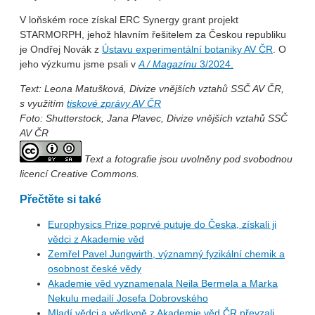
V loňském roce získal ERC Synergy grant projekt
STARMORPH, jehož hlavním řešitelem za Českou republiku
je Ondřej Novák z
Ústavu experimentální botaniky AV ČR
. O
jeho výzkumu jsme psali v
A / Magazínu
3/2024.
Text: Leona Matušková, Divize vnějších vztahů SSČ AV ČR,
s využitím
tiskové zprávy AV ČR
Foto: Shutterstock, Jana Plavec, Divize vnějších vztahů SSČ
AV ČR
Text a fotografie jsou uvolněny pod svobodnou
licencí Creative Commons.
Přečtěte si také
Europhysics Prize poprvé putuje do Česka, získali ji
vědci z Akademie věd
Zemřel Pavel Jungwirth, významný fyzikální chemik a
osobnost české vědy
Akademie věd vyznamenala Neila Bermela a Marka
Nekulu medailí Josefa Dobrovského
Mladí vědci a vědkyně z Akademie věd ČR převzali