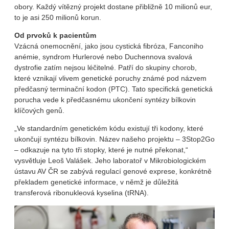
obory. Každý vítězný projekt dostane přibližně 10 milionů eur,
to je asi 250 milionů korun.
Od prvoků k pacientům
Vzácná onemocnění, jako jsou cystická fibróza, Fanconiho
anémie, syndrom Hurlerové nebo Duchennova svalová
dystrofie zatím nejsou léčitelné. Patří do skupiny chorob,
které vznikají vlivem genetické poruchy známé pod názvem
předčasný terminační kodon (PTC). Tato specifická genetická
porucha vede k předčasnému ukončení syntézy bílkovin
klíčových genů.
„Ve standardním genetickém kódu existují tři kodony, které
ukončují syntézu bílkovin. Název našeho projektu – 3Stop2Go
– odkazuje na tyto tři stopky, které je nutné překonat,“
vysvětluje Leoš Valášek. Jeho laboratoř v Mikrobiologickém
ústavu AV ČR se zabývá regulací genové exprese, konkrétně
překladem genetické informace, v němž je důležitá
transferová ribonukleová kyselina (tRNA).