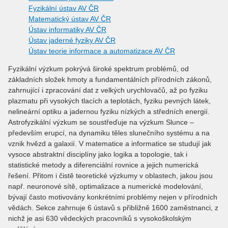
Fyzikální ústav AV ČR
Matematický ústav AV ČR
Ústav informatiky AV ČR
Ústav jaderné fyziky AV ČR
Ústav teorie informace a automatizace AV ČR
Fyzikální výzkum pokrývá široké spektrum problémů, od
základních složek hmoty a fundamentálních přírodních zákonů,
zahrnující i zpracování dat z velkých urychlovačů, až po fyziku
plazmatu při vysokých tlacích a teplotách, fyziku pevných látek,
nelineární optiku a jadernou fyziku nízkých a středních energií.
Astrofyzikální výzkum se soustřeďuje na výzkum Slunce –
především erupcí, na dynamiku těles slunečního systému a na
vznik hvězd a galaxií. V matematice a informatice se studují jak
vysoce abstraktní disciplíny jako logika a topologie, tak i
statistické metody a diferenciální rovnice a jejich numerická
řešení. Přitom i čistě teoretické výzkumy v oblastech, jakou jsou
např. neuronové sítě, optimalizace a numerické modelování,
bývají často motivovány konkrétními problémy nejen v přírodních
vědách. Sekce zahrnuje 6 ústavů s přibližně 1600 zaměstnanci, z
nichž je asi 630 vědeckých pracovníků s vysokoškolským