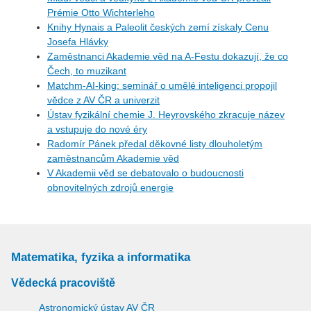
Prémie Otto Wichterleho
Knihy Hynais a Paleolit českých zemí získaly Cenu
Josefa Hlávky
Zaměstnanci Akademie věd na A-Festu dokazují, že co
Čech, to muzikant
Matchm-AI-king: seminář o umělé inteligenci propojil
vědce z AV ČR a univerzit
Ústav fyzikální chemie J. Heyrovského zkracuje název
a vstupuje do nové éry
Radomír Pánek předal děkovné listy dlouholetým
zaměstnancům Akademie věd
V Akademii věd se debatovalo o budoucnosti
obnovitelných zdrojů energie
Matematika, fyzika a informatika
Vědecká pracoviště
Astronomický ústav AV ČR