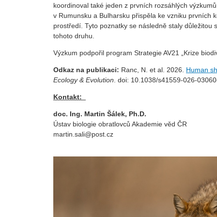
koordinoval také jeden z prvních rozsáhlých výzkum
v Rumunsku a Bulharsku přispěla ke vzniku prvních ko
prostředí. Tyto poznatky se následně staly důležitou
tohoto druhu.
Výzkum podpořil program Strategie AV21 „Krize biodi
Odkaz na publikaci:
Ranc, N. et al. 2026.
Human shi
Ecology & Evolution
. doi: 10.1038/s
Kontakt:
doc. Ing. Martin Šálek, Ph.D.
Ústav biologie obratlovců Akademie věd ČR
martin.sali@post.cz