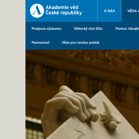
O NÁS
VĚDA 
Podpora výzkumu
Vědecký titul DSc.
Pomoc Ukraji
Partnerství
Věda pro tvorbu politik