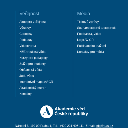
Veřejnost
Média
Akce pro veřejnost
Tiskové zprávy
Výstavy
Seznam expertů a expertek
Časopisy
Fotobanka, video
Podcasty
Logo AV ČR
Videotvorba
Publikace ke stažení
NEZkreslená věda
Kontakty pro média
Kurzy pro pedagogy
Stáže pro studenty
Občanská věda
Jedu vědu
Interaktivní mapa AV ČR
Akademický merch
Kontakty
Národní 3, 110 00 Praha 1, Tel.: +420 221 403 111, E-mail:
info@cas.cz