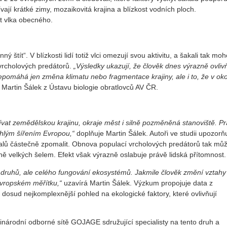
jí krátké zimy, mozaikovitá krajina a blízkost vodních ploch.
t vlka obecného.
 štít“. V blízkosti lidí totiž vlci omezují svou aktivitu, a šakali tak mo
 vrcholových predátorů.
„Výsledky ukazují, že člověk dnes výrazně ovliv
pomáhá jen změna klimatu nebo fragmentace krajiny, ale i to, že v oko
 Martin Šálek z Ústavu biologie obratlovců AV ČR.
vat zemědělskou krajinu, okraje měst i silně pozměněná stanoviště. P
ychlým šířením Evropou,“
doplňuje Martin Šálek. Autoři ve studii upozorňu
akalů částečně zpomalit. Obnova populací vrcholových predátorů tak mů
ě velkých šelem. Efekt však výrazně oslabuje právě lidská přítomnost.
druhů, ale celého fungování ekosystémů. Jakmile člověk změní vztahy
oevropském měřítku,“
uzavírá Martin Šálek. Výzkum propojuje data z
osud nejkomplexnější pohled na ekologické faktory, které ovlivňují
inárodní odborné sítě GOJAGE sdružující specialisty na tento druh a