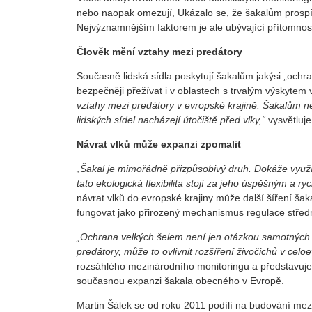
nebo naopak omezují, Ukázalo se, že šakalům prospíva
Nejvýznamnějším faktorem je ale ubývající přítomnos
Člověk mění vztahy mezi predátory
Současně lidská sídla poskytují šakalům jakýsi „ochranný
bezpečněji přežívat i v oblastech s trvalým výskytem
vztahy mezi predátory v evropské krajině. Šakalům ne
lidských sídel nacházejí útočiště před vlky,“
vysvětluje
Návrat vlků může expanzi zpomalit
„Šakal je mimořádně přizpůsobivý druh. Dokáže využí
tato ekologická flexibilita stojí za jeho úspěšným a r
návrat vlků do evropské krajiny může další šíření š
fungovat jako přirozený mechanismus regulace středn
„Ochrana velkých šelem není jen otázkou samotných 
predátory, může to ovlivnit rozšíření živočichů v cel
rozsáhlého mezinárodního monitoringu a představuje d
současnou expanzi šakala obecného v Evropě.
Martin Šálek se od roku 2011 podílí na budování mez