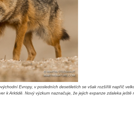
ihovýchodní Evropy, v posledních desetiletích se však rozšířili napříč velk
er k Arktidě. Nový výzkum naznačuje, že jejich expanze zdaleka ještě 