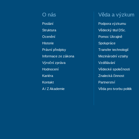
O nás
Věda a výzkum
Poslání
Podpora výzkumu
Struktura
Vědecký titul DSc.
Ocenění
Pomoc Ukrajině
Historie
Spolupráce
Právní předpisy
Transfer technologií
Informace ze zákona
Mezinárodní vztahy
Výroční zpráva
Vzdělávání
Hodnocení
Vědecké společnosti
Kariéra
Znalecká činnost
Kontakt
Partnerství
A / Z Akademie
Věda pro tvorbu politik