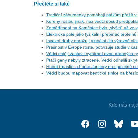
Přečtěte si také
Tradiční záhumenky pomáhají ptákům přežít v i
Kořeny rostou jinak, než vědci dosud předpoklá
Zemětřesení na Kamčatce bylo „slyšet“ až ve v
Elektrická pole jako fyzikální přepínač protein
Invazní druhy ohrožují globální Jih výrazně ví
Prašnost v Evropě roste, potvrzuje studie v ča
Vědci chtějí zastavit vymírání dvou drobných r
Ptačí geny nebyly ztracené. Vědci odhalili skr
Hnědí trpaslíci a horké Jupitery na společné 
Vědci budou mapovat bentické sinice na březí
Kde nás najd