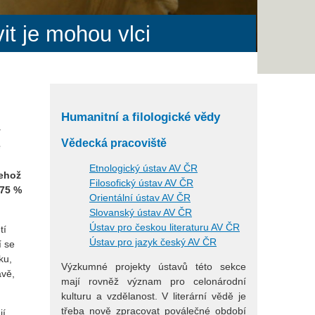
it je mohou vlci
Humanitní a filologické vědy
y
Vědecká pracoviště
e
h
Etnologický ústav AV ČR
jehož
Filosofický ústav AV ČR
 75 %
Orientální ústav AV ČR
Slovanský ústav AV ČR
Ústav pro českou literaturu AV ČR
tí
Ústav pro jazyk český AV ČR
í se
ku,
Výzkumné projekty ústavů této sekce
avě,
mají rovněž význam pro celonárodní
kulturu a vzdělanost. V literární vědě je
třeba nově zpracovat poválečné období
í,