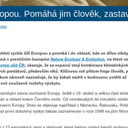
opou. Pomáhá jim člověk, zastav
 vědy
etí rychle šíří Evropou a proniká i do oblastí, kde se dříve nikd
aná v prestižním časopise
Nature Ecology & Evolution
,
na které s
demie věd ČR
, ukazuje, že za expanzí stojí kombinace klimatickýc
h predátorů, především vlků. Klíčovou roli přitom hraje člověk, 
ýzkum zároveň naznačuje, že by šakali mohli v budoucnu osídlit až
 své současné rozlohy výskytu.
xpandující savce současné Evropy. Ještě v 19. století a velkou část stole
án a oblasti kolem Černého moře. Od osmdesátých let minulého stolet
 severní Evropy. Dnes se objevuje například v Německu, Rakousku, Pols
 byl první doložený výskyt šakala zaznamenán v roce 1998 na jižní Mor
 z 13 evropských zemí a sledovali, které faktory výskyt šakalů podporuj