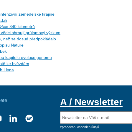
ntenzivní zemědělské krajině
dali
ýšce 340 kilometrů
ů: vědci shrnují průlomový výzkum
ce, než se dosud předpokládalo
sopisu Nature
ybek
ytou kapitolu evoluce genomu
cestě ke hvězdám
ch Lipna
A / Newsletter
ete
zpracování osobních údajů