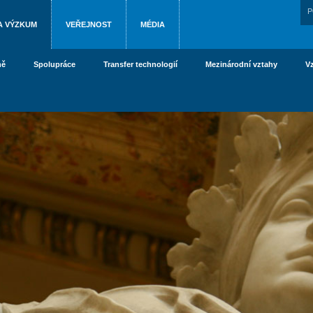
P
A VÝZKUM
VEŘEJNOST
MÉDIA
ně
Spolupráce
Transfer technologií
Mezinárodní vztahy
V