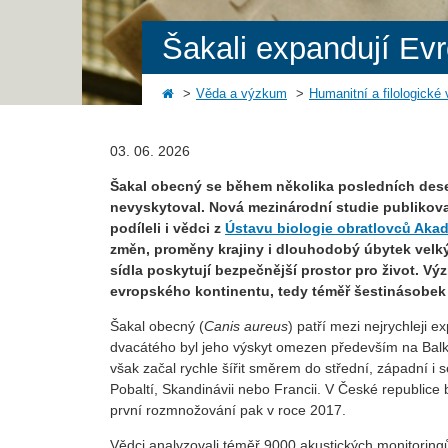
Šakali expandují Evr
Věda a výzkum
Humanitní a filologické
03. 06. 2026
Šakal obecný se během několika posledních desetil
nevyskytoval. Nová mezinárodní studie publikov
podíleli i vědci z
Ústavu biologie obratlovců Aka
změn, proměny krajiny i dlouhodobý úbytek velkýc
sídla poskytují bezpečnější prostor pro život. V
evropského kontinentu, tedy téměř šestinásobek
Šakal obecný (
Canis aureus
) patří mezi nejrychleji e
dvacátého byl jeho výskyt omezen především na Balk
však začal rychle šířit směrem do střední, západní i
Pobaltí, Skandinávii nebo Francii. V České republice
první rozmnožování pak v roce 2017.
Vědci analyzovali téměř 9000 akustických monitoringů