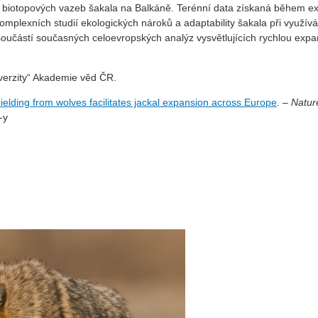
ů biotopových vazeb šakala na Balkáně. Terénní data získaná během e
mplexních studií ekologických nároků a adaptability šakala při využívá
 součástí současných celoevropských analýz vysvětlujících rychlou expa
verzity“ Akademie věd ČR.
elding from wolves facilitates jackal expansion across Europe
. –
Natur
41559-026-03060-y