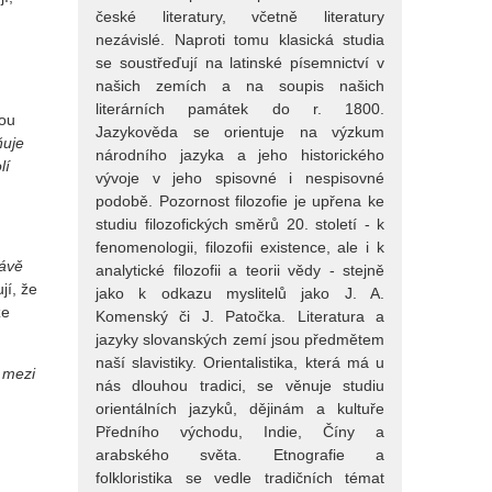
české literatury, včetně literatury
nezávislé. Naproti tomu klasická studia
se soustřeďují na latinské písemnictví v
našich zemích a na soupis našich
literárních památek do r. 1800.
hou
Jazykověda se orientuje na výzkum
ňuje
národního jazyka a jeho historického
lí
vývoje v jeho spisovné i nespisovné
podobě. Pozornost filozofie je upřena ke
studiu filozofických směrů 20. století - k
fenomenologii, filozofii existence, ale i k
rávě
analytické filozofii a teorii vědy - stejně
jí, že
jako k odkazu myslitelů jako J. A.
že
Komenský či J. Patočka. Literatura a
jazyky slovanských zemí jsou předmětem
naší slavistiky. Orientalistika, která má u
 mezi
nás dlouhou tradici, se věnuje studiu
orientálních jazyků, dějinám a kultuře
Předního východu, Indie, Číny a
arabského světa. Etnografie a
folkloristika se vedle tradičních témat