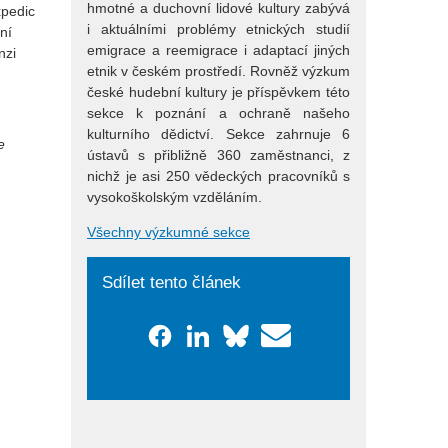
hmotné a duchovní lidové kultury zabývá
xpedic
i aktuálními problémy etnických studií
ní
emigrace a reemigrace i adaptací jiných
nzi
etnik v českém prostředí. Rovněž výzkum
české hudební kultury je příspěvkem této
sekce k poznání a ochraně našeho
kulturního dědictví. Sekce zahrnuje 6
e
ústavů s přibližně 360 zaměstnanci, z
nichž je asi 250 vědeckých pracovníků s
vysokoškolským vzděláním.
Všechny výzkumné sekce
Sdílet tento článek