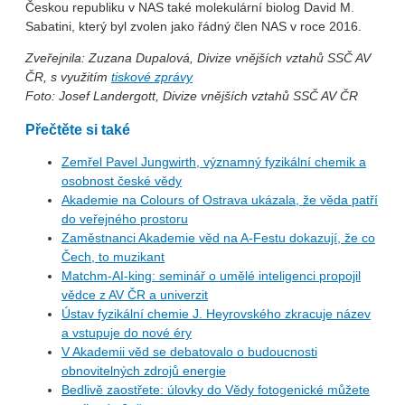
Českou republiku v NAS také molekulární biolog David M.
Sabatini, který byl zvolen jako řádný člen NAS v roce 2016.
Zveřejnila: Zuzana Dupalová, Divize vnějších vztahů SSČ AV
ČR, s využitím
tiskové zprávy
Foto: Josef Landergott, Divize vnějších vztahů SSČ AV ČR
Přečtěte si také
Zemřel Pavel Jungwirth, významný fyzikální chemik a
osobnost české vědy
Akademie na Colours of Ostrava ukázala, že věda patří
do veřejného prostoru
Zaměstnanci Akademie věd na A-Festu dokazují, že co
Čech, to muzikant
Matchm-AI-king: seminář o umělé inteligenci propojil
vědce z AV ČR a univerzit
Ústav fyzikální chemie J. Heyrovského zkracuje název
a vstupuje do nové éry
V Akademii věd se debatovalo o budoucnosti
obnovitelných zdrojů energie
Bedlivě zaostřete: úlovky do Vědy fotogenické můžete