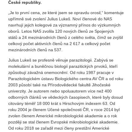
České republiky.
„Je to první cena, ze které jsem se opravdu orosil,“ komentuje
upřímně své zvolení Julius Lukeš. Noví členové do NAS
navrhují jejich kolegové za významný přínos do výzkumných
oborů. Letos NAS zvolila 120 nových členů ze Spojených
států a 24 mezinárodních členů z celého světa, čímž se zvýšil
celkový počet aktivních členů na 2 617 a celkový počet
mezinárodních členů na 537.
Julius Lukeš se profesně věnuje parazitologii. Zabývá se
molekulární a buněčnou biologií parazitických prvoků, kteří
způsobují závažná onemocnění. Od roku 1987 pracuje v
Parazitologickém ústavu Biologického centra AV ČR a od roku
2003 působí také na Přírodovědecké fakultě Jihočeské
univerzity. Je autorem nebo spoluautorem více než 400
odborných článků ve vědeckých časopisech, které byly dosud
citovány téměř 18 000 krát s Hirschovým indexem 63. Od
roku 2004 je členem Učené společnosti ČR, v roce 2014 byl
zvolen členem Americké mikrobiologické akademie a o rok
později se stal členem Evropské mikrobiologické akademie.
Od roku 2018 se zařadil mezi členy prestižní Americké