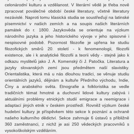
celonárodní kulturu a vzdělanost. V literární vědě je třeba nově
zpracovat poválečné období české literatury, včetně literatury
nezávislé. Naproti tomu klasická studia se soustřeďují na latinské
písemnictví v našich zemích a na soupis našich literárních
památek do r. 1800. Jazykověda se orientuje na výzkum
národního jazyka a jeho historického vývoje v jeho spisovné i
nespisovné podobě. Pozornost filozofie je upřena ke studiu
filozofických směrů 20. století - k fenomenologii, filozofii
existence, ale i k analytické filozofii a teorii vědy - stejně jako k
odkazu myslitelů jako J. A. Komenský či J. Patočka. Literatura a
jazyky slovanských zemí jsou předmětem naší slavistiky.
Orientalistika, která má u nás dlouhou tradici, se věnuje studiu
orientálních jazyků, dějinám a kultuře Předního východu, Indie,
Číny a arabského světa. Etnografie a folkloristika se vedle
tradičních témat hmotné a duchovní lidové kultury zabývá i
aktuálními problémy etnických studií emigrace a reemigrace i
adaptací jiných etnik v českém prostředí. Rovněž výzkum české
hudební kultury je příspěvkem této sekce k poznání a ochraně
našeho kulturního dědictví. Sekce zahrnuje 6 ústavů s přibližně
360 zaměstnanci, z nichž je asi 250 vědeckých pracovníků s
vysokoškolským vzděláním.