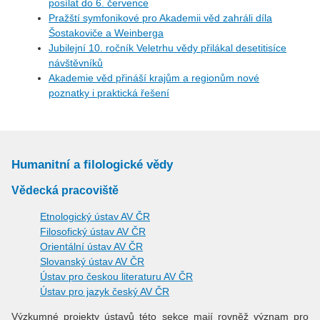
posílat do 6. července
Pražští symfonikové pro Akademii věd zahráli díla
Šostakoviče a Weinberga
Jubilejní 10. ročník Veletrhu vědy přilákal desetitisíce
návštěvníků
Akademie věd přináší krajům a regionům nové
poznatky i praktická řešení
Humanitní a filologické vědy
Vědecká pracoviště
Etnologický ústav AV ČR
Filosofický ústav AV ČR
Orientální ústav AV ČR
Slovanský ústav AV ČR
Ústav pro českou literaturu AV ČR
Ústav pro jazyk český AV ČR
Výzkumné projekty ústavů této sekce mají rovněž význam pro