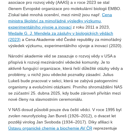
asociace pro rozvoj vědy (AAAS) a v roce 2023 se stal
členem Evropské organizace pro molekulární biologii EMBO.
Získal také mnohá ocenění, mezi nimiž jsou např.
Cena
ministra školství za mimořádné výsledky výzkumu,
experimentálního vývoje a inovací
z roku 2011 a 2023,
Medaile G. J. Mendela za zásluhy v biologických vědách
(2023)
a Cena Akademie věd České republiky za mimořádný
výsledek výzkumu, experimentálního vývoje a inovací (2020).
Národní akademie věd se zasazuje o rozvoj vědy v USA a
přispívá k rozvoji mezinárodní vědecké komunity. Je to
aktivně fungující organizace, která řeší důležité otázky vědy a
problémy, u nichž jsou vědecké poznatky zásadní. Julius
Lukeš bude pracovat v sekci, která se zabývá patogenními
organismy a evolučními otázkami. Prvního shromáždění NAS
se zúčastní 25. dubna 2025, kdy bude zároveň přivítán mezi
nové členy na slavnostním ceremoniálu.
V NAS dosud působili pouze dva čeští vědci. V roce 1995 byl
zvolen neurofyziolog Jan Bureš (1926–2012), o dvacet let
později virolog Jan Svoboda (1934–2017). Díky afiliaci k
Ústavu organické chemie a biochemie AV ČR
reprezentuje