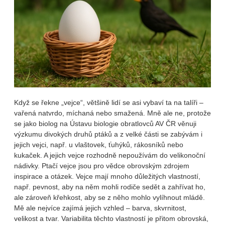
Když se řekne „vejce“, většině lidí se asi vybaví ta na talíři –
vařená natvrdo, míchaná nebo smažená. Mně ale ne, protože
se jako biolog na Ústavu biologie obratlovců AV ČR věnuji
výzkumu divokých druhů ptáků a z velké části se zabývám i
jejich vejci, např. u vlaštovek, ťuhýků, rákosníků nebo
kukaček. A jejich vejce rozhodně nepoužívám do velikonoční
nádivky. Ptačí vejce jsou pro vědce obrovským zdrojem
inspirace a otázek. Vejce mají mnoho důležitých vlastností,
např. pevnost, aby na něm mohli rodiče sedět a zahřívat ho,
ale zároveň křehkost, aby se z něho mohlo vylíhnout mládě.
Mě ale nejvíce zajímá jejich vzhled – barva, skvrnitost,
velikost a tvar. Variabilita těchto vlastností je přitom obrovská,