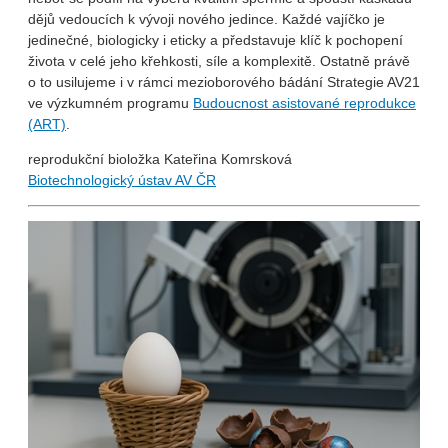
dějů vedoucích k vývoji nového jedince. Každé vajíčko je
jedinečné, biologicky i eticky a představuje klíč k pochopení
života v celé jeho křehkosti, síle a komplexitě. Ostatně právě
o to usilujeme i v rámci mezioborového bádání Strategie AV21
ve výzkumném programu
Budoucnost asistované reprodukce
(ART)
.
reprodukční bioložka Kateřina Komrsková
Biotechnologický ústav AV ČR