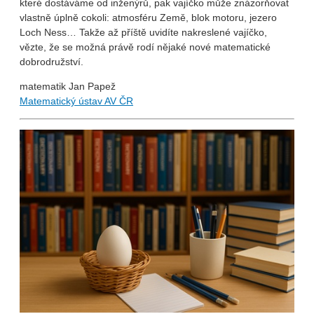
které dostáváme od inženýrů, pak vajíčko může znázorňovat
vlastně úplně cokoli: atmosféru Země, blok motoru, jezero
Loch Ness… Takže až příště uvidíte nakreslené vajíčko,
vězte, že se možná právě rodí nějaké nové matematické
dobrodružství.
matematik Jan Papež
Matematický ústav AV ČR