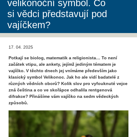
velikonoční symbol. Co
si vědci představují pod
vajíčkem?
17. 04. 2025
Potkají se biolog, matematik a religionista… To není
začátek vtipu, ale ankety, jejímž jediným tématem je
vajíčko. V těchto dnech jej vnímáme především jako
klasický symbol Velikonoc.
Jak ho ale vidí badatelé z
různých vědních oborů? Kolik slov pro vyfouknuté vejce
zná čeština a co ve skořápce odhalila rentgenová
difrakce?
Přinášíme vám vajíčko na sedm vědeckých
způsobů.