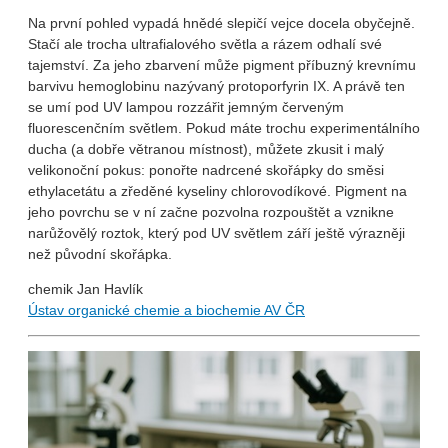
Na první pohled vypadá hnědé slepičí vejce docela obyčejně.
Stačí ale trocha ultrafialového světla a rázem odhalí své
tajemství. Za jeho zbarvení může pigment příbuzný krevnímu
barvivu hemoglobinu nazývaný protoporfyrin IX. A právě ten
se umí pod UV lampou rozzářit jemným červeným
fluorescenčním světlem. Pokud máte trochu experimentálního
ducha (a dobře větranou místnost), můžete zkusit i malý
velikonoční pokus: ponořte nadrcené skořápky do směsi
ethylacetátu a zředěné kyseliny chlorovodíkové. Pigment na
jeho povrchu se v ní začne pozvolna rozpouštět a vznikne
narůžovělý roztok, který pod UV světlem září ještě výrazněji
než původní skořápka.
chemik Jan Havlík
Ústav organické chemie a biochemie AV ČR