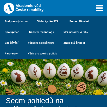
Podpora výzkumu
Vědecký titul DSc.
Pomoc Ukrajině
Spolupráce
Transfer technologií
Mezinárodní vztahy
Vzdělávání
Vědecké společnosti
Znalecká činnost
Partnerství
Věda pro tvorbu politik
Sedm pohledů na