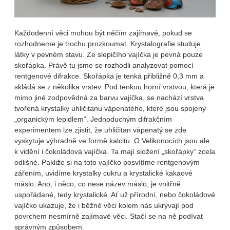
Každodenní věci mohou být něčím zajímavé, pokud se
rozhodneme je trochu prozkoumat. Krystalografie studuje
látky v pevném stavu. Ze slepičího vajíčka je pevná pouze
skořápka. Právě tu jsme se rozhodli analyzovat pomocí
rentgenové difrakce. Skořápka je tenká přibližně 0,3 mm a
skládá se z několika vrstev. Pod tenkou horní vrstvou, která je
mimo jiné zodpovědná za barvu vajíčka, se nachází vrstva
tvořená krystalky uhličitanu vápenatého, které jsou spojeny
„organickým lepidlem“. Jednoduchým difrakčním
experimentem lze zjistit, že uhličitan vápenatý se zde
vyskytuje výhradně ve formě kalcitu. O Velikonocích jsou ale
k vidění i čokoládová vajíčka. Ta mají složení „skořápky“ zcela
odlišné. Pakliže si na toto vajíčko posvítíme rentgenovým
zářením, uvidíme krystalky cukru a krystalické kakaové
máslo. Ano, i něco, co nese název máslo, je vnitřně
uspořádané, tedy krystalické. Ať už přírodní, nebo čokoládové
vajíčko ukazuje, že i běžné věci kolem nás ukrývají pod
povrchem nesmírně zajímavé věci. Stačí se na ně podívat
správným způsobem.