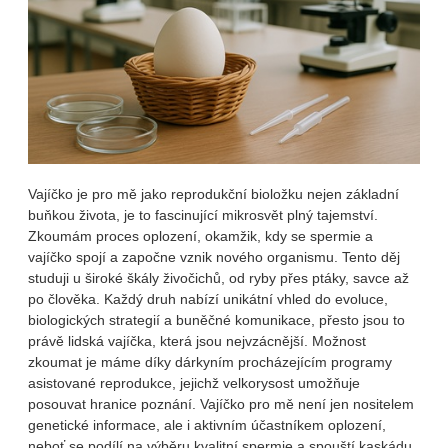
Vajíčko je pro mě jako reprodukční bioložku nejen základní
buňkou života, je to fascinující mikrosvět plný tajemství.
Zkoumám proces oplození, okamžik, kdy se spermie a
vajíčko spojí a započne vznik nového organismu. Tento děj
studuji u široké škály živočichů, od ryby přes ptáky, savce až
po člověka. Každý druh nabízí unikátní vhled do evoluce,
biologických strategií a buněčné komunikace, přesto jsou to
právě lidská vajíčka, která jsou nejvzácnější. Možnost
zkoumat je máme díky dárkyním procházejícím programy
asistované reprodukce, jejichž velkorysost umožňuje
posouvat hranice poznání. Vajíčko pro mě není jen nositelem
genetické informace, ale i aktivním účastníkem oplození,
neboť se podílí na výběru kvalitní spermie a spouští kaskádu