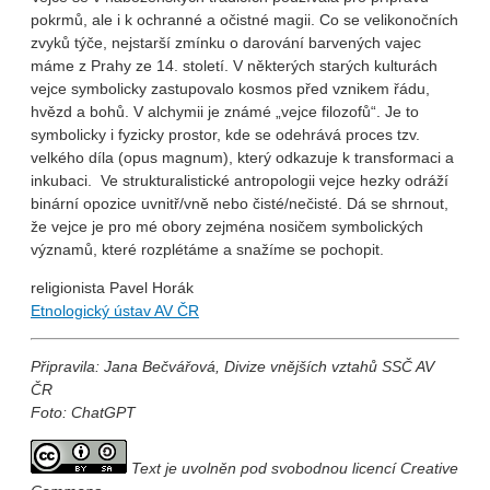
pokrmů, ale i k ochranné a očistné magii. Co se velikonočních
zvyků týče, nejstarší zmínku o darování barvených vajec
máme z Prahy ze 14. století. V některých starých kulturách
vejce symbolicky zastupovalo kosmos před vznikem řádu,
hvězd a bohů. V alchymii je známé „vejce filozofů“. Je to
symbolicky i fyzicky prostor, kde se odehrává proces tzv.
velkého díla (opus magnum), který odkazuje k transformaci a
inkubaci. Ve strukturalistické antropologii vejce hezky odráží
binární opozice uvnitř/vně nebo čisté/nečisté. Dá se shrnout,
že vejce je pro mé obory zejména nosičem symbolických
významů, které rozplétáme a snažíme se pochopit.
religionista Pavel Horák
Etnologický ústav AV ČR
Připravila: Jana Bečvářová, Divize vnějších vztahů SSČ AV
ČR
Foto: ChatGPT
Text je uvolněn pod svobodnou licencí Creative