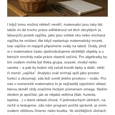
I když tomu možná někteří nevěří, matematici jsou taky lidi,
takže mi dá trochu práce odhlédnout od těch obvyklých (a
lákavých) podob vajíčka, jako jsou volské oko nebo míchaná
vajíčka ke snídani. Ale když nastartuju matematický mozek,
tvar vajíčka mi nejspíš připomene ovály na tabuli. Ovály, jimiž
si v matematice často zjednodušujeme složitější objekty a u
kterých mnohdy naše práce vlastně začíná. Pro algebraiky by
tím oválem mohla být třeba grupa, svazek, modul nebo
varieta – a pak by kolem něj začali kreslit šipky a další, větší
či menší „vajíčka“. Analytici ovál vnímají spíš jako prostor
funkcí a zkoumají, zda leží uvnitř jiného prostoru – oválu. Pro
nás v numerické matematice to je nejčastěji výpočetní oblast,
kterou téměř vždy značíme řeckým písmenem omega. Naším
úkolem je spočítat, jak se nějaká veličina (tlak, hustota,
teplota…) v dané oblasti chová. V jednoduchých úlohách, na
nichž si testujeme, zda nám program počítá správně, je oním
oválem většinou čtverec nebo kostka. Ve složitějších úlohách,