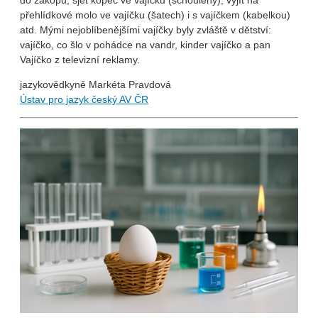
přehlídkové molo ve vajíčku (šatech) i s vajíčkem (kabelkou)
atd. Mými nejoblíbenějšími vajíčky byly zvláště v dětství:
vajíčko, co šlo v pohádce na vandr, kinder vajíčko a pan
Vajíčko z televizní reklamy.
jazykovědkyně Markéta Pravdová
Ústav pro jazyk český AV ČR