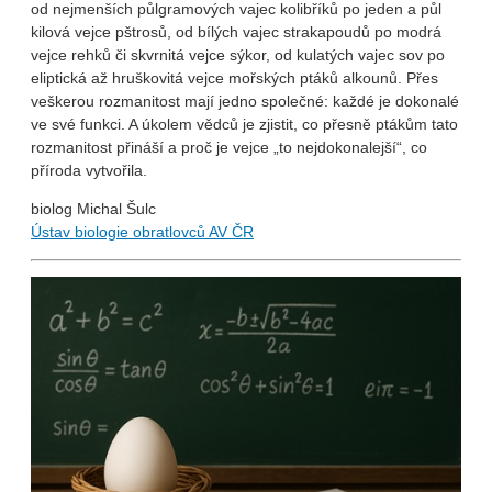
od nejmenších půlgramových vajec kolibříků po jeden a půl
kilová vejce pštrosů, od bílých vajec strakapoudů po modrá
vejce rehků či skvrnitá vejce sýkor, od kulatých vajec sov po
eliptická až hruškovitá vejce mořských ptáků alkounů. Přes
veškerou rozmanitost mají jedno společné: každé je dokonalé
ve své funkci. A úkolem vědců je zjistit, co přesně ptákům tato
rozmanitost přináší a proč je vejce „to nejdokonalejší“, co
příroda vytvořila.
biolog Michal Šulc
Ústav biologie obratlovců AV ČR