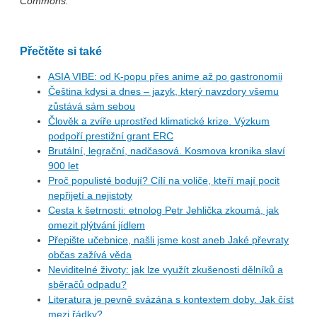
Commons.
Přečtěte si také
ASIA VIBE: od K-popu přes anime až po gastronomii
Čeština kdysi a dnes – jazyk, který navzdory všemu
zůstává sám sebou
Člověk a zvíře uprostřed klimatické krize. Výzkum
podpoří prestižní grant ERC
Brutální, legrační, nadčasová. Kosmova kronika slaví
900 let
Proč populisté bodují? Cílí na voliče, kteří mají pocit
nepřijetí a nejistoty
Cesta k šetrnosti: etnolog Petr Jehlička zkoumá, jak
omezit plýtvání jídlem
Přepište učebnice, našli jsme kost aneb Jaké převraty
občas zažívá věda
Neviditelné životy: jak lze využít zkušenosti dělníků a
sběračů odpadu?
Literatura je pevně svázána s kontextem doby. Jak číst
mezi řádky?