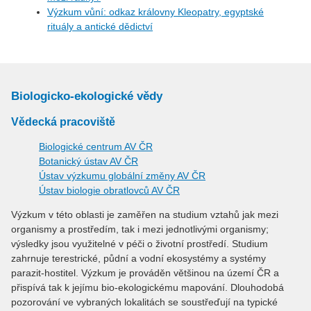
Výzkum vůní: odkaz královny Kleopatry, egyptské
rituály a antické dědictví
Biologicko-ekologické vědy
Vědecká pracoviště
Biologické centrum AV ČR
Botanický ústav AV ČR
Ústav výzkumu globální změny AV ČR
Ústav biologie obratlovců AV ČR
Výzkum v této oblasti je zaměřen na studium vztahů jak mezi
organismy a prostředím, tak i mezi jednotlivými organismy;
výsledky jsou využitelné v péči o životní prostředí. Studium
zahrnuje terestrické, půdní a vodní ekosystémy a systémy
parazit-hostitel. Výzkum je prováděn většinou na území ČR a
přispívá tak k jejímu bio-ekologickému mapování. Dlouhodobá
pozorování ve vybraných lokalitách se soustřeďují na typické