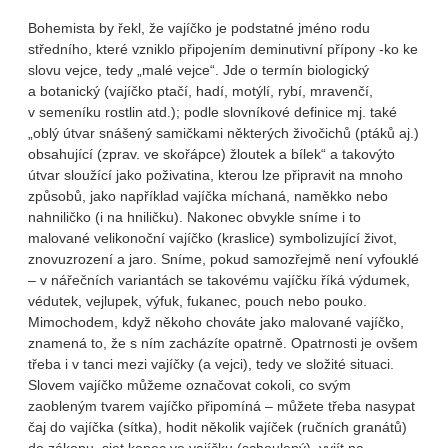
Bohemista by řekl, že vajíčko je podstatné jméno rodu
středního, které vzniklo připojením deminutivní přípony -ko ke
slovu vejce, tedy „malé vejce“. Jde o termín biologický
a botanický (vajíčko ptačí, hadí, motýlí, rybí, mravenčí,
v semeníku rostlin atd.); podle slovníkové definice mj. také
„oblý útvar snášený samičkami některých živočichů (ptáků aj.)
obsahující (zprav. ve skořápce) žloutek a bílek“ a takovýto
útvar sloužící jako poživatina, kterou lze připravit na mnoho
způsobů, jako například vajíčka míchaná, naměkko nebo
nahniličko (i na hniličku). Nakonec obvykle sníme i to
malované velikonoční vajíčko (kraslice) symbolizující život,
znovuzrození a jaro. Sníme, pokud samozřejmě není vyfouklé
– v nářečních variantách se takovému vajíčku říká výdumek,
védutek, vejlupek, výfuk, fukanec, pouch nebo pouko.
Mimochodem, když někoho chováte jako malované vajíčko,
znamená to, že s ním zacházíte opatrně. Opatrnosti je ovšem
třeba i v tanci mezi vajíčky (a vejci), tedy ve složité situaci.
Slovem vajíčko můžeme označovat cokoli, co svým
zaobleným tvarem vajíčko připomíná – můžete třeba nasypat
čaj do vajíčka (sítka), hodit několik vajíček (ručních granátů)
do zákopu, sjet kopec ve vajíčku (schoulený), vyjít na