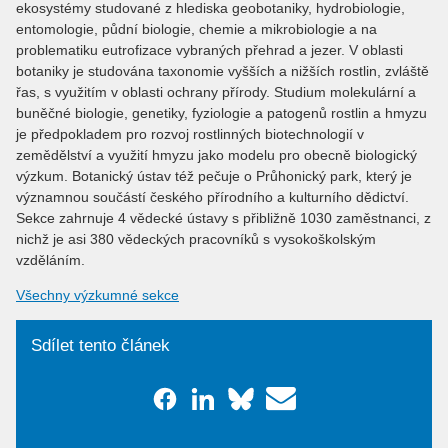
ekosystémy studované z hlediska geobotaniky, hydrobiologie,
entomologie, půdní biologie, chemie a mikrobiologie a na
problematiku eutrofizace vybraných přehrad a jezer. V oblasti
botaniky je studována taxonomie vyšších a nižších rostlin, zvláště
řas, s využitím v oblasti ochrany přírody. Studium molekulární a
buněčné biologie, genetiky, fyziologie a patogenů rostlin a hmyzu
je předpokladem pro rozvoj rostlinných biotechnologií v
zemědělství a využití hmyzu jako modelu pro obecně biologický
výzkum. Botanický ústav též pečuje o Průhonický park, který je
významnou součástí českého přírodního a kulturního dědictví.
Sekce zahrnuje 4 vědecké ústavy s přibližně 1030 zaměstnanci, z
nichž je asi 380 vědeckých pracovníků s vysokoškolským
vzděláním.
Všechny výzkumné sekce
Sdílet tento článek