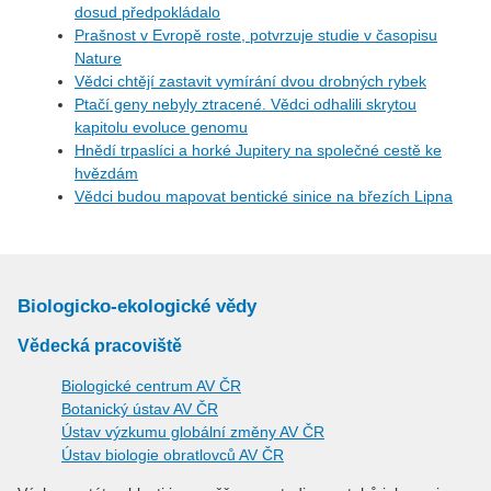
dosud předpokládalo
Prašnost v Evropě roste, potvrzuje studie v časopisu
Nature
Vědci chtějí zastavit vymírání dvou drobných rybek
Ptačí geny nebyly ztracené. Vědci odhalili skrytou
kapitolu evoluce genomu
Hnědí trpaslíci a horké Jupitery na společné cestě ke
hvězdám
Vědci budou mapovat bentické sinice na březích Lipna
Biologicko-ekologické vědy
Vědecká pracoviště
Biologické centrum AV ČR
Botanický ústav AV ČR
Ústav výzkumu globální změny AV ČR
Ústav biologie obratlovců AV ČR