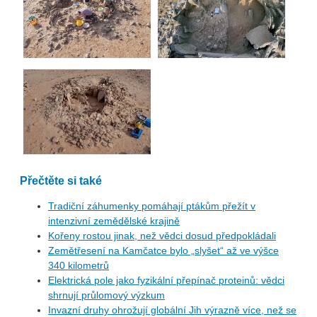
Přečtěte si také
Tradiční záhumenky pomáhají ptákům přežít v
intenzivní zemědělské krajině
Kořeny rostou jinak, než vědci dosud předpokládali
Zemětřesení na Kamčatce bylo „slyšet“ až ve výšce
340 kilometrů
Elektrická pole jako fyzikální přepínač proteinů: vědci
shrnují průlomový výzkum
Invazní druhy ohrožují globální Jih výrazně více, než se