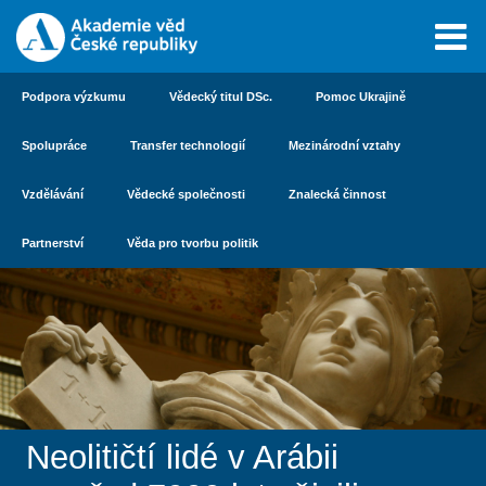
Podpora výzkumu
Vědecký titul DSc.
Pomoc Ukrajině
Spolupráce
Transfer technologií
Mezinárodní vztahy
Vzdělávání
Vědecké společnosti
Znalecká činnost
Partnerství
Věda pro tvorbu politik
Neolitičtí lidé v Arábii