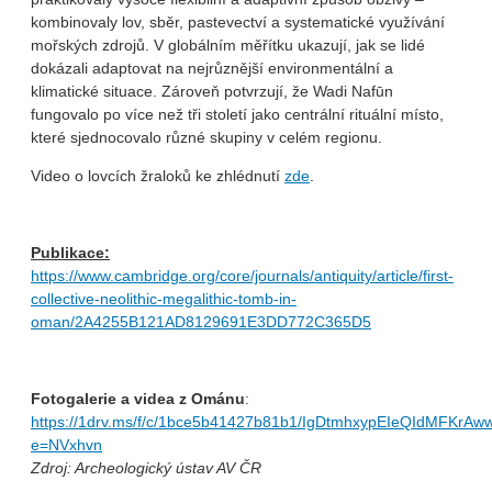
kombinovaly lov, sběr, pastevectví a systematické využívání
mořských zdrojů. V globálním měřítku ukazují, jak se lidé
dokázali adaptovat na nejrůznější environmentální a
klimatické situace. Zároveň potvrzují, že Wadi Nafūn
fungovalo po více než tři století jako centrální rituální místo,
které sjednocovalo různé skupiny v celém regionu.
Video o lovcích žraloků ke zhlédnutí
zde
.
Publikace:
https://www.cambridge.org/core/journals/antiquity/article/first-
collective-neolithic-megalithic-tomb-in-
oman/2A4255B121AD8129691E3DD772C365D5
Fotogalerie a videa z Ománu
:
https://1drv.ms/f/c/1bce5b41427b81b1/IgDtmhxypEIeQIdMFKrA
e=NVxhvn
Zdroj: Archeologický ústav AV ČR