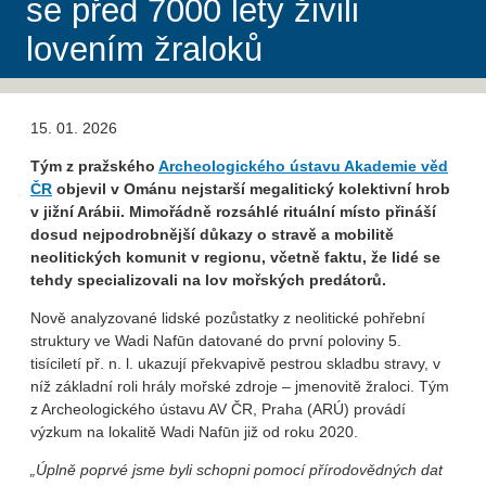
se před 7000 lety živili
lovením žraloků
15. 01. 2026
Tým z pražského
Archeologického ústavu Akademie věd
ČR
objevil v Ománu nejstarší megalitický kolektivní hrob
v jižní Arábii. Mimořádně rozsáhlé rituální místo přináší
dosud nejpodrobnější důkazy o stravě a mobilitě
neolitických komunit v regionu, včetně faktu, že lidé se
tehdy specializovali na lov mořských predátorů.
Nově analyzované lidské pozůstatky z neolitické pohřební
struktury ve Wadi Nafūn datované do první poloviny 5.
tisíciletí př. n. l. ukazují překvapivě pestrou skladbu stravy, v
níž základní roli hrály mořské zdroje – jmenovitě žraloci. Tým
z Archeologického ústavu AV ČR, Praha (ARÚ) provádí
výzkum na lokalitě Wadi Nafūn již od roku 2020.
„Úplně poprvé jsme byli schopni pomocí přírodovědných dat