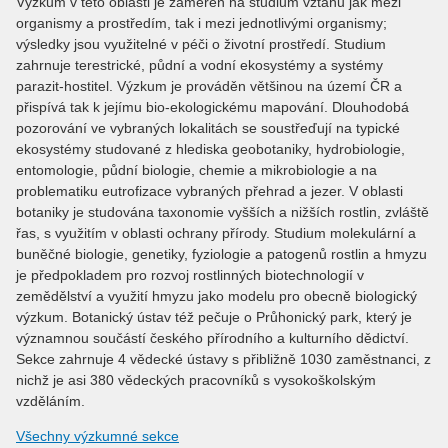
Výzkum v této oblasti je zaměřen na studium vztahů jak mezi
organismy a prostředím, tak i mezi jednotlivými organismy;
výsledky jsou využitelné v péči o životní prostředí. Studium
zahrnuje terestrické, půdní a vodní ekosystémy a systémy
parazit-hostitel. Výzkum je prováděn většinou na území ČR a
přispívá tak k jejímu bio-ekologickému mapování. Dlouhodobá
pozorování ve vybraných lokalitách se soustřeďují na typické
ekosystémy studované z hlediska geobotaniky, hydrobiologie,
entomologie, půdní biologie, chemie a mikrobiologie a na
problematiku eutrofizace vybraných přehrad a jezer. V oblasti
botaniky je studována taxonomie vyšších a nižších rostlin, zvláště
řas, s využitím v oblasti ochrany přírody. Studium molekulární a
buněčné biologie, genetiky, fyziologie a patogenů rostlin a hmyzu
je předpokladem pro rozvoj rostlinných biotechnologií v
zemědělství a využití hmyzu jako modelu pro obecně biologický
výzkum. Botanický ústav též pečuje o Průhonický park, který je
významnou součástí českého přírodního a kulturního dědictví.
Sekce zahrnuje 4 vědecké ústavy s přibližně 1030 zaměstnanci, z
nichž je asi 380 vědeckých pracovníků s vysokoškolským
vzděláním.
Všechny výzkumné sekce