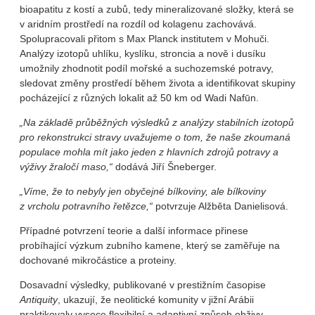
bioapatitu z kostí a zubů, tedy mineralizované složky, která se
v aridním prostředí na rozdíl od kolagenu zachovává.
Spolupracovali přitom s Max Planck institutem v Mohuči.
Analýzy izotopů uhlíku, kyslíku, stroncia a nově i dusíku
umožnily zhodnotit podíl mořské a suchozemské potravy,
sledovat změny prostředí během života a identifikovat skupiny
pocházející z různých lokalit až 50 km od Wadi Nafūn.
„Na základě průběžných výsledků z analýzy stabilních izotopů
pro rekonstrukci stravy uvažujeme o tom, že naše zkoumaná
populace mohla mít jako jeden z hlavních zdrojů potravy a
výživy žraločí maso,“
dodává Jiří Šneberger.
„Víme, že to nebyly jen obyčejné bílkoviny, ale bílkoviny
z vrcholu potravního řetězce,“
potvrzuje Alžběta Danielisová.
Případné potvrzení teorie a další informace přinese
probíhající výzkum zubního kamene, který se zaměřuje na
dochované mikročástice a proteiny.
Dosavadní výsledky, publikované v prestižním časopise
Antiquity
, ukazují, že neolitické komunity v jižní Arábii
praktikovaly vysoce flexibilní a adaptivní způsob obživy –