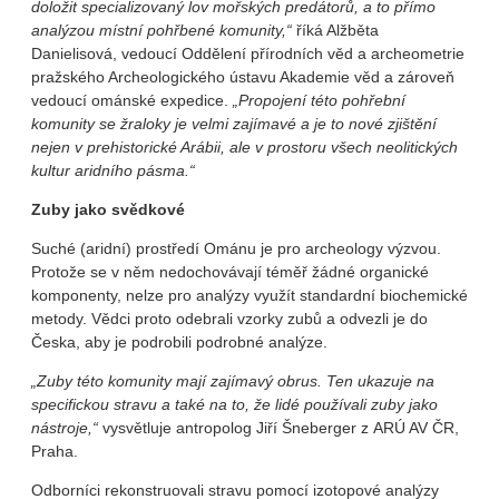
doložit specializovaný lov mořských predátorů, a to přímo
analýzou místní pohřbené komunity,“
říká Alžběta
Danielisová, vedoucí Oddělení přírodních věd a archeometrie
pražského Archeologického ústavu Akademie věd a zároveň
vedoucí ománské expedice.
„Propojení této pohřební
komunity se žraloky je velmi zajímavé a je to nové zjištění
nejen v prehistorické Arábii, ale v prostoru všech neolitických
kultur aridního pásma.“
Zuby jako svědkové
Suché (aridní) prostředí Ománu je pro archeology výzvou.
Protože se v něm nedochovávají téměř žádné organické
komponenty, nelze pro analýzy využít standardní biochemické
metody. Vědci proto odebrali vzorky zubů a odvezli je do
Česka, aby je podrobili podrobné analýze.
„Zuby této komunity mají zajímavý obrus. Ten ukazuje na
specifickou stravu a také na to, že lidé používali zuby jako
nástroje,“
vysvětluje antropolog Jiří Šneberger z ARÚ AV ČR,
Praha.
Odborníci rekonstruovali stravu pomocí izotopové analýzy