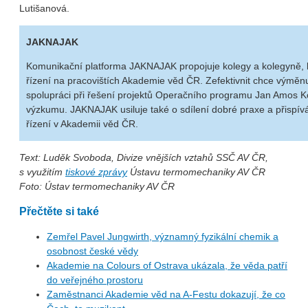
Lutišanová.
JAKNAJAK
Komunikační platforma JAKNAJAK propojuje kolegy a kolegyně, k
řízení na pracovištích Akademie věd ČR. Zefektivnit chce výměnu 
spolupráci při řešení projektů Operačního programu Jan Amos K
výzkumu. JAKNAJAK usiluje také o sdílení dobré praxe a přispív
řízení v Akademii věd ČR.
Text: Luděk Svoboda, Divize vnějších vztahů SSČ AV ČR,
s využitím
tiskové zprávy
Ústavu termomechaniky AV ČR
Foto: Ústav termomechaniky AV ČR
Přečtěte si také
Zemřel Pavel Jungwirth, významný fyzikální chemik a
osobnost české vědy
Akademie na Colours of Ostrava ukázala, že věda patří
do veřejného prostoru
Zaměstnanci Akademie věd na A-Festu dokazují, že co