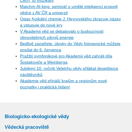
Čech, to muzikant
Matchm-AI-king: seminář o umělé inteligenci propojil
vědce z AV ČR a univerzit
Ústav fyzikální chemie J. Heyrovského zkracuje název
a vstupuje do nové éry
V Akademii věd se debatovalo o budoucnosti
obnovitelných zdrojů energie
Bedlivě zaostřete: úlovky do Vědy fotogenické můžete
posílat do 6. července
Pražští symfonikové pro Akademii věd zahráli díla
Šostakoviče a Weinberga
Jubilejní 10. ročník Veletrhu vědy přilákal desetitisíce
návštěvníků
Akademie věd přináší krajům a regionům nové
poznatky i praktická řešení
Biologicko-ekologické vědy
Vědecká pracoviště