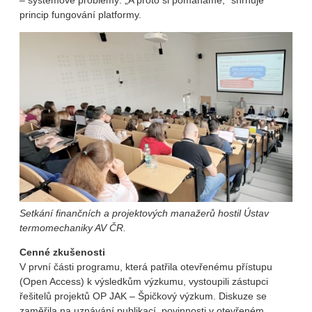
– systémové problémy: „A proto si pomáháme,“ shrnuje
princip fungování platformy.
Setkání finančních a projektových manažerů hostil Ústav
termomechaniky AV ČR.
Cenné zkušenosti
V první části programu, která patřila otevřenému přístupu
(Open Access) k výsledkům výzkumu, vystoupili zástupci
řešitelů projektů OP JAK – Špičkový výzkum. Diskuze se
zaměřila na uznávání publikací, povinnosti v otevřeném