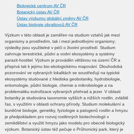
Biologické centrum AV ČR
Botanický ústav AV ČR
Ústav výzkumu globální změny AV ČR
Ústav biologie obratlovců AV ČR
Výzkum v této oblasti je zaměřen na studium vztahů jak mezi
organismy a prostředím, tak i mezi jednotlivými organismy;
výsledky jsou využitelné v péči o životní prostředí. Studium
zahrnuje terestrické, půdní a vodní ekosystémy a systémy
parazit-hostitel. Výzkum je prováděn většinou na území ČR a
přispívá tak k jejímu bio-ekologickému mapování. Dlouhodobá
pozorování ve vybraných lokalitách se soustřeďují na typické
ekosystémy studované z hlediska geobotaniky, hydrobiologie,
entomologie, půdní biologie, chemie a mikrobiologie a na
problematiku eutrofizace vybraných přehrad a jezer. V oblasti
botaniky je studována taxonomie vyšších a nižších rostlin, zvláště
řas, s využitím v oblasti ochrany přírody. Studium molekulární a
buněčné biologie, genetiky, fyziologie a patogenů rostlin a hmyzu
je předpokladem pro rozvoj rostlinných biotechnologií v
zemědělství a využití hmyzu jako modelu pro obecně biologický
výzkum. Botanický ústav též pečuje o Průhonický park, který je