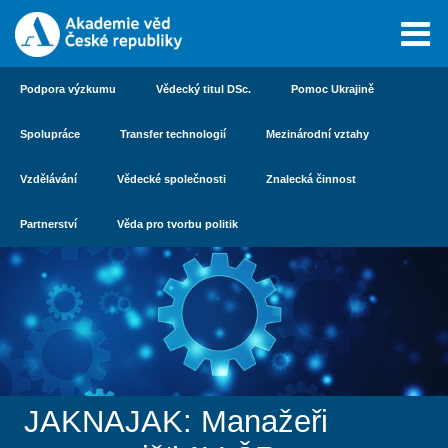
Podpora výzkumu
Vědecký titul DSc.
Pomoc Ukrajině
Spolupráce
Transfer technologií
Mezinárodní vztahy
Vzdělávání
Vědecké společnosti
Znalecká činnost
Partnerství
Věda pro tvorbu politik
JAKNAJAK: Manažeři