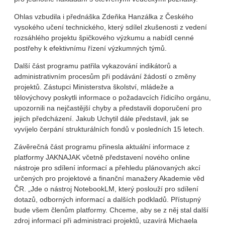
Ohlas vzbudila i přednáška Zdeňka Hanzálka z Českého
vysokého učení technického, který sdílel zkušenosti z vedení
rozsáhlého projektu špičkového výzkumu a nabídl cenné
postřehy k efektivnímu řízení výzkumných týmů.
Další část programu patřila vykazování indikátorů a
administrativním procesům při podávání žádostí o změny
projektů. Zástupci Ministerstva školství, mládeže a
tělovýchovy poskytli informace o požadavcích řídicího orgánu,
upozornili na nejčastější chyby a představili doporučení pro
jejich předcházení. Jakub Uchytil dále představil, jak se
vyvíjelo čerpání strukturálních fondů v posledních 15 letech.
Závěrečná část programu přinesla aktuální informace z
platformy JAKNAJAK včetně představení nového online
nástroje pro sdílení informací a přehledu plánovaných akcí
určených pro projektové a finanční manažery Akademie věd
ČR. „Jde o nástroj NotebookLM, který poslouží pro sdílení
dotazů, odborných informací a dalších podkladů. Přístupný
bude všem členům platformy. Chceme, aby se z něj stal další
zdroj informací při administraci projektů, uzavírá Michaela