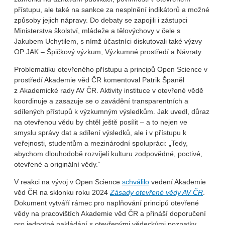
přístupu, ale také na sankce za nesplnění indikátorů a možné
způsoby jejich nápravy. Do debaty se zapojili i zástupci
Ministerstva školství, mládeže a tělovýchovy v čele s
Jakubem Uchytilem, s nímž účastníci diskutovali také výzvy
OP JAK – Špičkový výzkum, Výzkumné prostředí a Návraty.
Problematiku otevřeného přístupu a principů Open Science v
prostředí Akademie věd ČR komentoval Patrik Španěl
z Akademické rady AV ČR. Aktivity instituce v otevřené vědě
koordinuje a zasazuje se o zavádění transparentních a
sdílených přístupů k výzkumným výsledkům. Jak uvedl, důraz
na otevřenou vědu by chtěl ještě posílit – a to nejen ve
smyslu správy dat a sdílení výsledků, ale i v přístupu k
veřejnosti, studentům a mezinárodní spolupráci: „Tedy,
abychom dlouhodobě rozvíjeli kulturu zodpovědné, poctivé,
otevřené a originální vědy.“
V reakci na vývoj v Open Science
schválilo
vedení Akademie
věd ČR na sklonku roku 2024
Zásady otevřené vědy AV ČR
.
Dokument vytváří rámec pro naplňování principů otevřené
vědy na pracovištích Akademie věd ČR a přináší doporučení
pro jednotné nakládání s otevřenými vědeckými poznatky.