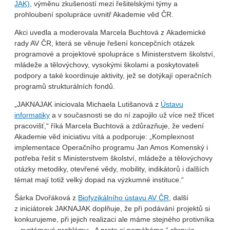
JAK)
, výměnu zkušeností mezi řešitelskými týmy a
prohloubení spolupráce uvnitř Akademie věd ČR.
Akci uvedla a moderovala Marcela Buchtová z Akademické
rady AV ČR, která se věnuje řešení koncepčních otázek
programové a projektové spolupráce s Ministerstvem školství,
mládeže a tělovýchovy, vysokými školami a poskytovateli
podpory a také koordinuje aktivity, jež se dotýkají operačních
programů strukturálních fondů.
„JAKNAJAK iniciovala Michaela Lutišanová z
Ústavu
informatiky
a v současnosti se do ní zapojilo už více než třicet
pracovišť,“ říká Marcela Buchtová a zdůrazňuje, že vedení
Akademie věd iniciativu vítá a podporuje: „Komplexnost
implementace Operačního programu Jan Amos Komenský i
potřeba řešit s Ministerstvem školství, mládeže a tělovýchovy
otázky metodiky, otevřené vědy, mobility, indikátorů i dalších
témat mají totiž velký dopad na výzkumné instituce.“
Šárka Dvořáková z
Biofyzikálního ústavu AV ČR
, další
z iniciátorek JAKNAJAK doplňuje, že při podávání projektů si
konkurujeme, při jejich realizaci ale máme stejného protivníka