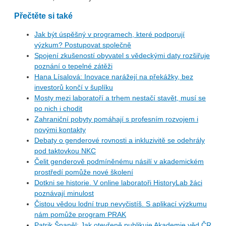
Přečtěte si také
Jak být úspěšný v programech, které podporují
výzkum? Postupovat společně
Spojení zkušeností obyvatel s vědeckými daty rozšiřuje
poznání o tepelné zátěži
Hana Lísalová: Inovace narážejí na překážky, bez
investorů končí v šuplíku
Mosty mezi laboratoří a trhem nestačí stavět, musí se
po nich i chodit
Zahraniční pobyty pomáhají s profesním rozvojem i
novými kontakty
Debaty o genderové rovnosti a inkluzivitě se odehrály
pod taktovkou NKC
Čelit genderově podmíněnému násilí v akademickém
prostředí pomůže nové školení
Dotkni se historie. V online laboratoři HistoryLab žáci
poznávají minulost
Čistou vědou lodní trup nevyčistíš. S aplikací výzkumu
nám pomůže program PRAK
Patrik Španěl: Jak otevřeně publikuje Akademie věd ČR