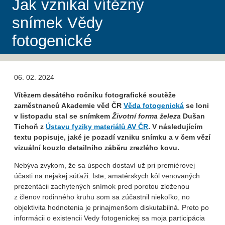
Jak vznikal vítězný
snímek Vědy
fotogenické
06. 02. 2024
Vítězem desátého ročníku fotografické soutěže
zaměstnanců Akademie věd ČR
Věda fotogenická
se loni
v listopadu stal se snímkem
Životní forma železa
Dušan
Tichoň z
Ústavu fyziky materiálů AV ČR
. V následujícím
textu popisuje, jaké je pozadí vzniku snímku a v čem vězí
vizuální kouzlo detailního záběru zrezlého kovu.
Nebýva zvykom, že sa úspech dostaví už pri premiérovej
účasti na nejakej súťaži. Iste, amatérskych kôl venovaných
prezentácii zachytených snímok pred porotou zloženou
z členov rodinného kruhu som sa zúčastnil niekoľko, no
objektivita hodnotenia je prinajmenšom diskutabilná. Preto po
informácii o existencii Vedy fotogenickej sa moja participácia