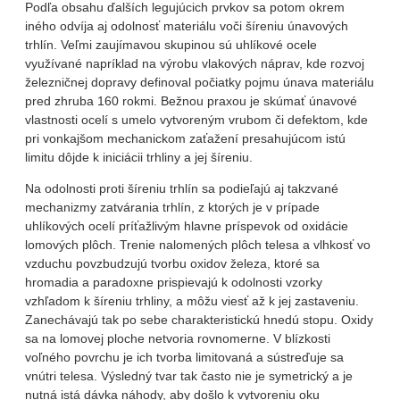
Podľa obsahu ďalších legujúcich prvkov sa potom okrem
iného odvíja aj odolnosť materiálu voči šíreniu únavových
trhlín. Veľmi zaujímavou skupinou sú uhlíkové ocele
využívané napríklad na výrobu vlakových náprav, kde rozvoj
železničnej dopravy definoval počiatky pojmu únava materiálu
pred zhruba 160 rokmi. Bežnou praxou je skúmať únavové
vlastnosti ocelí s umelo vytvoreným vrubom či defektom, kde
pri vonkajšom mechanickom zaťažení presahujúcom istú
limitu dôjde k iniciácii trhliny a jej šíreniu.
Na odolnosti proti šíreniu trhlín sa podieľajú aj takzvané
mechanizmy zatvárania trhlín, z ktorých je v prípade
uhlíkových ocelí príťažlivým hlavne príspevok od oxidácie
lomových plôch. Trenie nalomených plôch telesa a vlhkosť vo
vzduchu povzbudzujú tvorbu oxidov železa, ktoré sa
hromadia a paradoxne prispievajú k odolnosti vzorky
vzhľadom k šíreniu trhliny, a môžu viesť až k jej zastaveniu.
Zanechávajú tak po sebe charakteristickú hnedú stopu. Oxidy
sa na lomovej ploche netvoria rovnomerne. V blízkosti
voľného povrchu je ich tvorba limitovaná a sústreďuje sa
vnútri telesa. Výsledný tvar tak často nie je symetrický a je
nutná istá dávka náhody, aby došlo k vytvoreniu oku