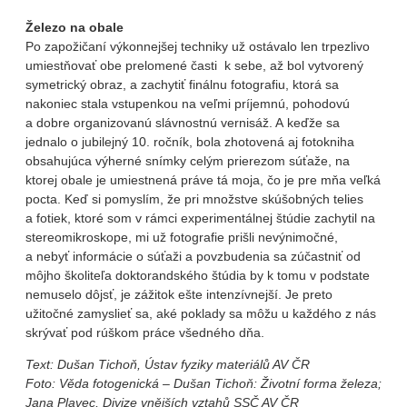
Železo na obale
Po zapožičaní výkonnejšej techniky už ostávalo len trpezlivo
umiestňovať obe prelomené časti k sebe, až bol vytvorený
symetrický obraz, a zachytiť finálnu fotografiu, ktorá sa
nakoniec stala vstupenkou na veľmi príjemnú, pohodovú
a dobre organizovanú slávnostnú vernisáž. A keďže sa
jednalo o jubilejný 10. ročník, bola zhotovená aj fotokniha
obsahujúca výherné snímky celým prierezom súťaže, na
ktorej obale je umiestnená práve tá moja, čo je pre mňa veľká
pocta. Keď si pomyslím, že pri množstve skúšobných telies
a fotiek, ktoré som v rámci experimentálnej štúdie zachytil na
stereomikroskope, mi už fotografie prišli nevýnimočné,
a nebyť informácie o súťaži a povzbudenia sa zúčastniť od
môjho školiteľa doktorandského štúdia by k tomu v podstate
nemuselo dôjsť, je zážitok ešte intenzívnejší. Je preto
užitočné zamyslieť sa, aké poklady sa môžu u každého z nás
skrývať pod rúškom práce všedného dňa.
Text: Dušan Tichoň, Ústav fyziky materiálů AV ČR
Foto: Věda fotogenická – Dušan Tichoň: Životní forma železa;
Jana Plavec, Divize vnějších vztahů SSČ AV ČR