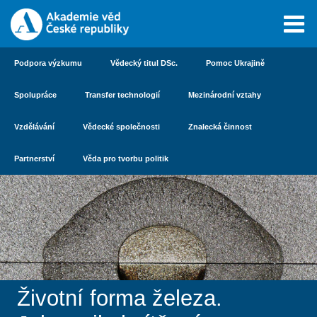
Podpora výzkumu
Vědecký titul DSc.
Pomoc Ukrajině
Spolupráce
Transfer technologií
Mezinárodní vztahy
Vzdělávání
Vědecké společnosti
Znalecká činnost
Partnerství
Věda pro tvorbu politik
Životní forma železa.