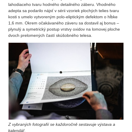
lahodiaceho tvaru hodného detailného záberu. Vhodného
adepta sa podarilo nájsť v sérii vzoriek plochých telies tvaru
kosti s umelo vytvoreným polo-eliptickým defektom o hĺbke
1,6 mm. Okrem očakávaného záveru sa dostavil aj bonus –
plynulý a symetrický postup vrstvy oxidov na lomovej ploche
dvoch prelomených častí skúšobného telesa.
Z vybraných fotografií se každoročně sestavuje výstava a
kalendář.