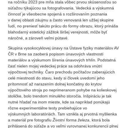
na ročníku 2023 pre mňa stala vôbec prvou skúsenosťou so
súťažou týkajúcou sa fotografovania. Vedecká a výskumná
činnosť je všeobecne spojená s rozširovaním poznania
v danej oblasti záujmu a často venovaná len užšej skupine
ľudí, no preniesť takúto prácu do formy obrazu, ktorý prináša
blahodarný estetický zážitok širšej verejnosti, môže byť
náročné, a zároveň veľmi pútavé.
Skupina vysokocyklovej únavy na Ústave fyziky materiálov AV
ČR v Brne sa zaoberá popisom únavových vlastností
materiálov a výskumom šírenia únavových trhlín. Podstatná
časť nielen mojej vedeckej práce sa odohráva vnútri
výpočtovej techniky. Čaro prechodu počítačov zaberajúcich
celé miestnosti do stavu, kedy si človek uvedomí jeho
prítomnosť až narazením dolnej končatiny do krytov
výpočtového stroja po neprimeranom pohybe na kolieskovej
stoličke, bolo trendom minulého storočia. Inšpiráciu je tak
nutné hľadať na inom mieste, kde sa napríklad ponúkajú
rôzne experimentálne testy prebiehajúce vo
výskumných laboratóriách. Tam vznikla aj prvotná myšlienka
a materiál pre fotografiu
Životní forma železa
, ktorá bola
prihlásená do súťaže a vo veľmi vyrovnanej konkurencii plnej