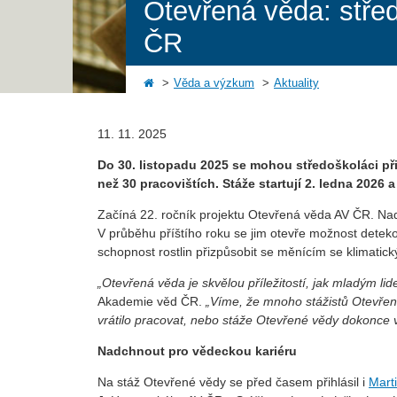
Otevřená věda: stře
ČR
Věda a výzkum
Aktuality
11. 11. 2025
Do 30. listopadu 2025 se mohou středoškoláci př
než 30 pracovištích. Stáže startují 2. ledna 2026 
Začíná 22. ročník projektu Otevřená věda AV ČR. Nad
V průběhu příštího roku se jim otevře možnost detek
schopnost rostlin přizpůsobit se měnícím se klimati
„Otevřená věda je skvělou příležitostí, jak mladým l
Akademie věd ČR.
„Víme, že mnoho stážistů Otevřen
vrátilo pracovat, nebo stáže Otevřené vědy dokonce 
Nadchnout pro vědeckou kariéru
Na stáž Otevřené vědy se před časem přihlásil i
Marti