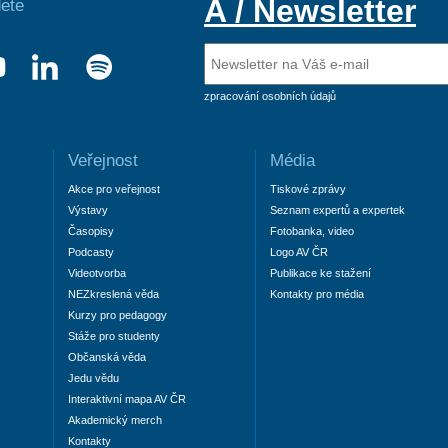
A / Newsletter
ete
zpracování osobních údajů
Veřejnost
Média
Akce pro veřejnost
Tiskové zprávy
Výstavy
Seznam expertů a expertek
Časopisy
Fotobanka, video
Podcasty
Logo AV ČR
Videotvorba
Publikace ke stažení
NEZkreslená věda
Kontakty pro média
Kurzy pro pedagogy
Stáže pro studenty
Občanská věda
Jedu vědu
Interaktivní mapa AV ČR
Akademický merch
Kontakty