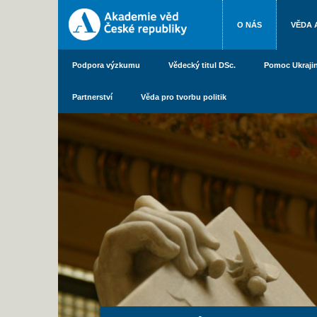
O NÁS
VĚDA 
Podpora výzkumu
Vědecký titul DSc.
Pomoc Ukraji
Partnerství
Věda pro tvorbu politik