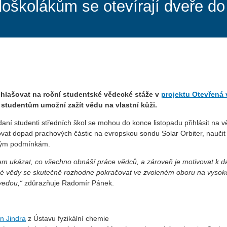
doškolákům se otevírají dveře d
ihlašovat na roční studentské vědecké stáže v
projektu Otevřená
a studentům umožní zažít vědu na vlastní kůži.
aní studenti středních škol se mohou do konce listopadu přihlásit na
ovat dopad prachových částic na evropskou sondu Solar Orbiter, nauči
ckým podmínkám.
idem ukázat, co všechno obnáší práce vědců, a zároveň je motivovat k da
é vědy se skutečně rozhodne pokračovat ve zvoleném oboru na vysoké 
vedou,“
zdůrazňuje Radomír Pánek.
n Jindra
z Ústavu fyzikální chemie