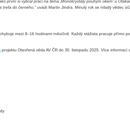
a jako první si vybral práci na téma ‚Monokrystaly pouhým okem‘ u Otak
a trefa do černého,“
uvádí Martin Jindra. Minulý rok se mladý vědec úč
e pohybuje mezi 8–16 hodinami měsíčně. Každý stážista pracuje přímo 
u
projektu Otevřená věda AV ČR do 30. listopadu 2025. Více informací 
ědy