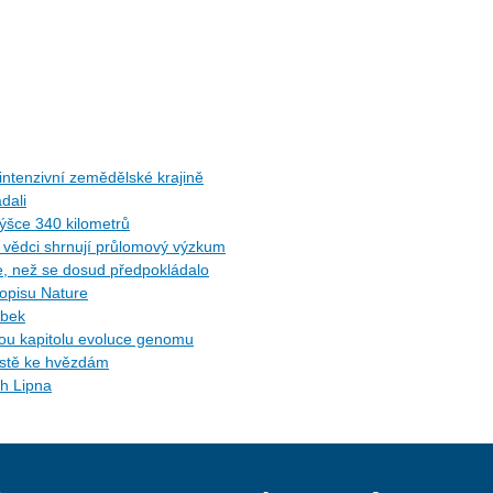
ntenzivní zemědělské krajině
dali
ýšce 340 kilometrů
ů: vědci shrnují průlomový výzkum
ce, než se dosud předpokládalo
sopisu Nature
ybek
ytou kapitolu evoluce genomu
cestě ke hvězdám
ch Lipna