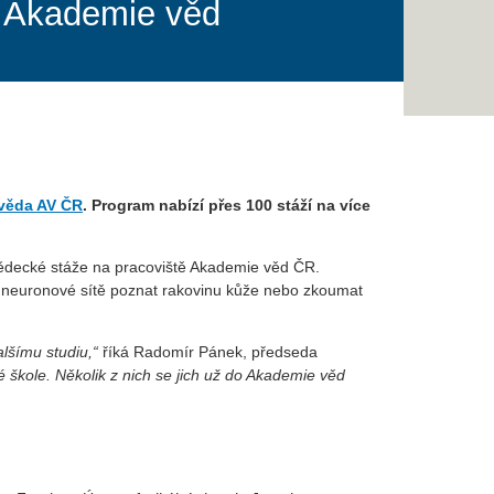
o Akademie věd
 věda AV ČR
. Program nabízí přes 100 stáží na více
 vědecké stáže na pracoviště Akademie věd ČR.
t neuronové sítě poznat rakovinu kůže nebo zkoumat
lšímu studiu,“
říká Radomír Pánek, předseda
škole. Několik z nich se jich už do Akademie věd