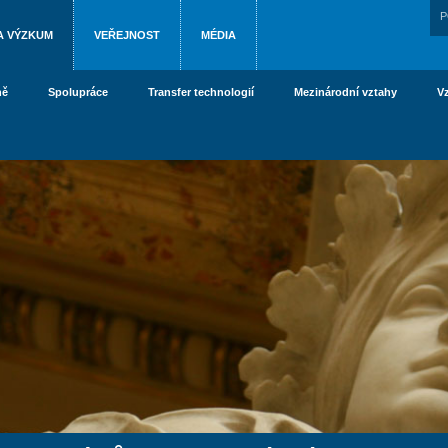
P
A VÝZKUM
VEŘEJNOST
MÉDIA
ně
Spolupráce
Transfer technologií
Mezinárodní vztahy
V