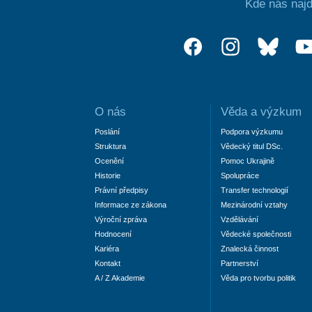
Kde nás najd
O nás
Věda a výzkum
Poslání
Podpora výzkumu
Struktura
Vědecký titul DSc.
Ocenění
Pomoc Ukrajině
Historie
Spolupráce
Právní předpisy
Transfer technologií
Informace ze zákona
Mezinárodní vztahy
Výroční zpráva
Vzdělávání
Hodnocení
Vědecké společnosti
Kariéra
Znalecká činnost
Kontakt
Partnerství
A / Z Akademie
Věda pro tvorbu politik