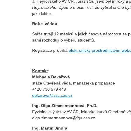
J. Heyrovského AV ČR.
„Stážistou jsem byl tři roky 
Heyrovského. Zpětně musím říct, že vybrat si Otu byl
jako lektor.
Rok s vědou
Stáže trvají 12 měsíců a jejich časová náročnost s
sami rozhodují o výběru studentů.
Registrace probíhá
elektronicky prostřednictvím web
Kontakt
:
Michaela Dekařová
stáže Otevřená věda, manažerka propagace
+420 730 579 449
dekarova@ssc.cas.cz
Ing. Olga Zimmermannová, Ph.D.
Fyziologický ústav AV ČR, lektorka kurzů Otevřené v
olga.zimmermannova@fgu.cas.cz
Ing. Martin Jindra