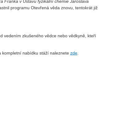
ara Franka v Ústavu fyzikální chemie Jaroslava
astnil programu Otevřená věda znovu, tentokrát již
pod vedením zkušeného vědce nebo vědkyně, kteří
a kompletní nabídku stáží naleznete
zde
.