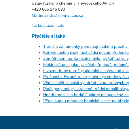
Ústav fyzikální chemie J. Heyrovského AV ČR
+420 606 246 890
Martin.Jindra@jh-inst.cas.cz
TZ ke stažení zde
.
Přečtěte si také
Tradiční záhumenky pomáhají ptákům přežít v i
Kořeny rostou jinak, než vědci dosud předpoklá
Zemětřesení na Kamčatce bylo „slyšet“ až ve v
Elektrická pole jako fyzikální přepínač protein
Invazní druhy ohrožují globální Jih výrazně ví
Prašnost v Evropě roste, potvrzuje studie v ča
Vědci chtějí zastavit vymírání dvou drobných r
Ptačí geny nebyly ztracené. Vědci odhalili skr
Hnědí trpaslíci a horké Jupitery na společné 
Vědci budou mapovat bentické sinice na březí