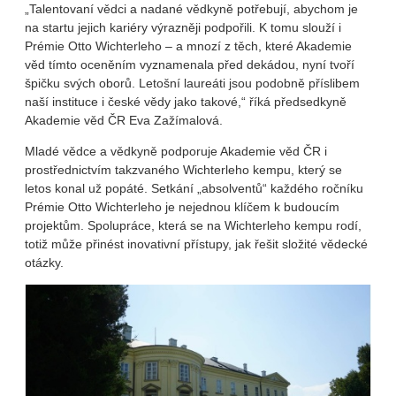
„Talentovaní vědci a nadané vědkyně potřebují, abychom je
na startu jejich kariéry výrazněji podpořili. K tomu slouží i
Prémie Otto Wichterleho – a mnozí z těch, které Akademie
věd tímto oceněním vyznamenala před dekádou, nyní tvoří
špičku svých oborů. Letošní laureáti jsou podobně příslibem
naší instituce i české vědy jako takové,“ říká předsedkyně
Akademie věd ČR Eva Zažímalová.
Mladé vědce a vědkyně podporuje Akademie věd ČR i
prostřednictvím takzvaného Wichterleho kempu, který se
letos konal už popáté. Setkání „absolventů“ každého ročníku
Prémie Otto Wichterleho je nejednou klíčem k budoucím
projektům. Spolupráce, která se na Wichterleho kempu rodí,
totiž může přinést inovativní přístupy, jak řešit složité vědecké
otázky.