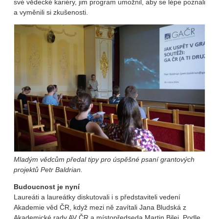
své vědecké kariéry, jim program umožnil, aby se lépe poznali
a vyměnili si zkušenosti.
Mladým vědcům předal tipy pro úspěšné psaní grantových
projektů Petr Baldrian.
Budoucnost je nyní
Laureáti a laureátky diskutovali i s představiteli vedení
Akademie věd ČR, když mezi ně zavítali Jana Bludská z
Akademické rady AV ČR a místopředseda Martin Bilej. Podle