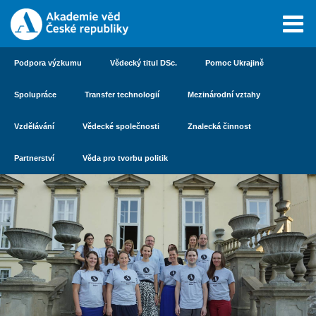
Podpora výzkumu
Vědecký titul DSc.
Pomoc Ukrajině
Spolupráce
Transfer technologií
Mezinárodní vztahy
Vzdělávání
Vědecké společnosti
Znalecká činnost
Partnerství
Věda pro tvorbu politik