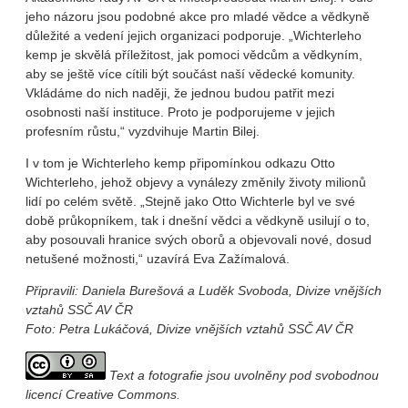
jeho názoru jsou podobné akce pro mladé vědce a vědkyně
důležité a vedení jejich organizaci podporuje. „Wichterleho
kemp je skvělá příležitost, jak pomoci vědcům a vědkyním,
aby se ještě více cítili být součást naší vědecké komunity.
Vkládáme do nich naději, že jednou budou patřit mezi
osobnosti naší instituce. Proto je podporujeme v jejich
profesním růstu,“ vyzdvihuje Martin Bilej.
I v tom je Wichterleho kemp připomínkou odkazu Otto
Wichterleho, jehož objevy a vynálezy změnily životy milionů
lidí po celém světě. „Stejně jako Otto Wichterle byl ve své
době průkopníkem, tak i dnešní vědci a vědkyně usilují o to,
aby posouvali hranice svých oborů a objevovali nové, dosud
netušené možnosti,“ uzavírá Eva Zažímalová.
Připravili: Daniela Burešová a Luděk Svoboda, Divize vnějších
vztahů SSČ AV ČR
Foto: Petra Lukáčová, Divize vnějších vztahů SSČ AV ČR
Text a fotografie jsou uvolněny pod svobodnou
licencí Creative Commons.