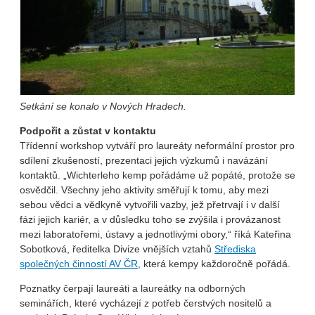
Setkání se konalo v Nových Hradech.
Podpořit a zůstat v kontaktu
Třídenní workshop vytváří pro laureáty neformální prostor pro
sdílení zkušeností, prezentaci jejich výzkumů i navázání
kontaktů. „Wichterleho kemp pořádáme už popáté, protože se
osvědčil. Všechny jeho aktivity směřují k tomu, aby mezi
sebou vědci a vědkyně vytvořili vazby, jež přetrvají i v další
fázi jejich kariér, a v důsledku toho se zvýšila i provázanost
mezi laboratořemi, ústavy a jednotlivými obory,“ říká Kateřina
Sobotková, ředitelka Divize vnějších vztahů
Střediska
společných činností AV ČR
, která kempy každoročně pořádá.
Poznatky čerpají laureáti a laureátky na odborných
seminářích, které vycházejí z potřeb čerstvých nositelů a