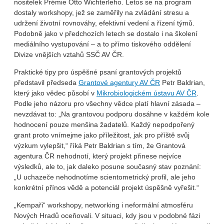
nositelek Prémie Otto Wichterleho. Letos se na program
dostaly workshopy, jež se zaměřily na zvládání stresu a
udržení životní rovnováhy, efektivní vedení a řízení týmů.
Podobně jako v předchozích letech se dostalo i na školení
mediálního vystupování – a to přímo tiskového oddělení
Divize vnějších vztahů SSČ AV ČR.
Praktické tipy pro úspěšné psaní grantových projektů
představil předseda
Grantové agentury AV ČR
Petr Baldrian,
který jako vědec působí v
Mikrobiologickém ústavu AV ČR
.
Podle jeho názoru pro všechny vědce platí hlavní zásada –
nevzdávat to: „Na grantovou podporu dosáhne v každém kole
hodnocení pouze menšina žadatelů. Každý nepodpořený
grant proto vnímejme jako příležitost, jak pro příště svůj
výzkum vylepšit,“ říká Petr Baldrian s tím, že Grantová
agentura ČR nehodnotí, který projekt přinese nejvíce
výsledků, ale to, jak daleko posune současný stav poznání:
„U uchazeče nehodnotíme scientometrický profil, ale jeho
konkrétní přínos vědě a potenciál projekt úspěšně vyřešit.“
„Kempaři“ workshopy, networking i neformální atmosféru
Nových Hradů oceňovali. V situaci, kdy jsou v podobné fázi