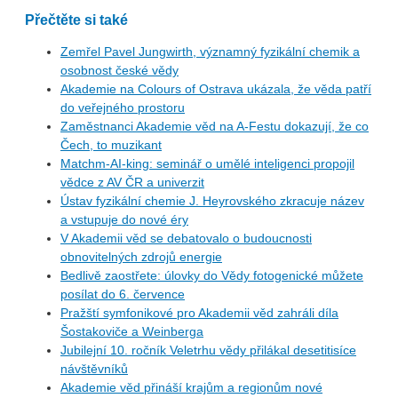
Přečtěte si také
Zemřel Pavel Jungwirth, významný fyzikální chemik a
osobnost české vědy
Akademie na Colours of Ostrava ukázala, že věda patří
do veřejného prostoru
Zaměstnanci Akademie věd na A-Festu dokazují, že co
Čech, to muzikant
Matchm-AI-king: seminář o umělé inteligenci propojil
vědce z AV ČR a univerzit
Ústav fyzikální chemie J. Heyrovského zkracuje název
a vstupuje do nové éry
V Akademii věd se debatovalo o budoucnosti
obnovitelných zdrojů energie
Bedlivě zaostřete: úlovky do Vědy fotogenické můžete
posílat do 6. července
Pražští symfonikové pro Akademii věd zahráli díla
Šostakoviče a Weinberga
Jubilejní 10. ročník Veletrhu vědy přilákal desetitisíce
návštěvníků
Akademie věd přináší krajům a regionům nové